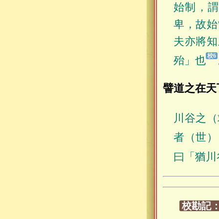
始制，
卑，故始
夫亦將知
殆」也
譬道之在天
川谷之（
者（世）
曰「猶川
校勘記