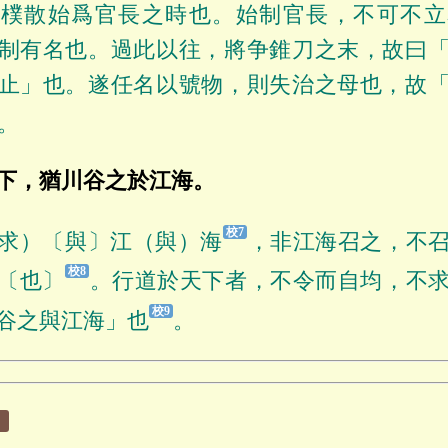
謂樸散始爲官長之時也。始制官長，不可不立
制有名也。過此以往，將争錐刀之末，故曰
止」也。遂任名以號物，則失治之母也，故
。
下，猶川谷之於江海。
求）〔與〕江（與）海
，非江海召之，不
〔也〕
。行道於天下者，不令而自均，不
谷之與江海」也
。
：