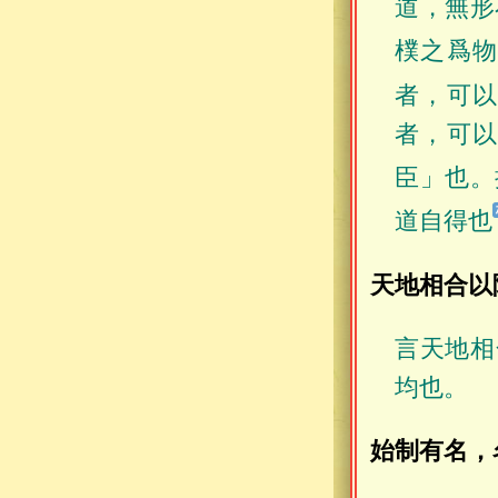
道，無形
樸之爲
者，可
者，可
臣」也。
道自得也
天地相合以
言天地相
均也。
始制有名，