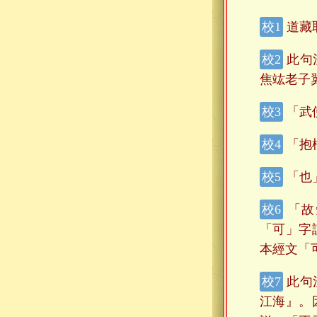
道藏
此句
焦竑老子
「武
「抱
「也
「故
「可」字
本經文「
此句
江海』。