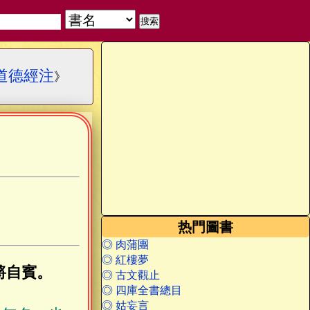
道德經注
》
热門圖書
◎ 肉蒲團
◎ 紅樓夢
將自賓。
◎ 古文觀止
◎ 四庫全書總目
◎ 姑妄言