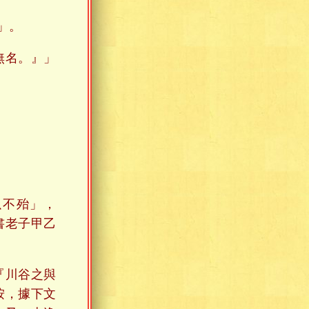
」。
無名。』」
以不殆」，
書老子甲乙
『川谷之與
按，據下文