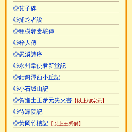
◎箕子碑
◎捕蛇者說
◎種樹郭橐駝傳
◎梓人傳
◎愚溪詩序
◎永州韋使君新堂記
◎鈷鉧潭西小丘記
◎小石城山記
◎賀進士王參元失火書
【以上柳宗元】
◎待漏院記
◎黃岡竹樓記
【以上王禹偁】