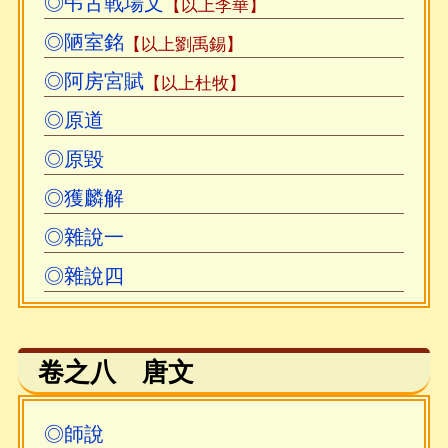
◎弔古戰場文
【以上李華】
◎陋室銘
【以上劉禹錫】
◎阿房宮賦
【以上杜牧】
◎原道
◎原毀
◎獲麟解
◎雜說一
◎雜說四
卷之八 唐文
◎師說