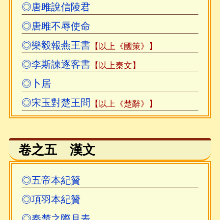
◎唐雎說信陵君
◎唐雎不辱使命
◎樂毅報燕王書
【以上《國策》】
◎李斯諫逐客書
【以上秦文】
◎卜居
◎宋玉對楚王問
【以上《楚辭》】
卷之五 漢文
◎五帝本紀贊
◎項羽本紀贊
◎秦楚之際月表