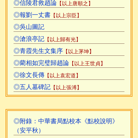
◎信陵君救趙論
【以上唐順之】
◎報劉一丈書
【以上宗臣】
◎吳山圖記
◎滄浪亭記
【以上歸有光】
◎青霞先生文集序
【以上茅坤】
◎藺相如完璧歸趙論
【以上王世貞】
◎徐文長傳
【以上袁宏道】
◎五人墓碑記
【以上張溥】
◎附錄：中華書局點校本《點校說明》
（安平秋）