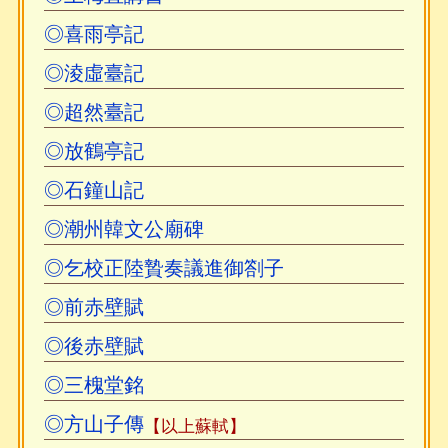
◎喜雨亭記
◎淩虛臺記
◎超然臺記
◎放鶴亭記
◎石鐘山記
◎潮州韓文公廟碑
◎乞校正陸贄奏議進御劄子
◎前赤壁賦
◎後赤壁賦
◎三槐堂銘
◎方山子傳
【以上蘇軾】