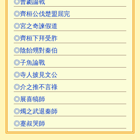
◎曹劌論戰
前或許做了少許改動，改動之處大多較前爲妥
貼」，現藏於中華書局圖書館。
◎齊桓公伐楚盟屈完
◎宮之奇諫假道
建國後至今，市面版本不下數十，主要版
◎齊桓下拜受胙
本有二：一爲中華書局西元1959年繁體堅排
本，此本由文學古籍刊行社於西元1956年排印
◎陰飴甥對秦伯
出版，後轉由中華書局于西元1959年本重版，
◎子魚論戰
「據映雪堂本斷句，并校正了個別顯著的錯
◎寺人披見文公
字」。一爲西元1987年之安平秋點校本，安氏
◎介之推不言祿
在西元1959年本之基礎上，用映雪堂本覆核，
且用文富堂本、懷涇堂本、鴻文堂本參校，還
◎展喜犒師
用相關史書、別集做了校勘，改正了原文明顯
◎燭之武退秦師
的錯誤三百餘處，而且補錄了二吳之《序》与
◎蹇叔哭師
吳乘權所撰的《例言》。此安氏點校本，實爲
目前最佳版本，惜爲簡體横排耳。