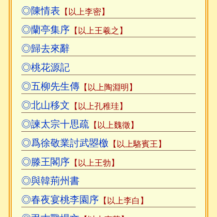
◎陳情表
【以上李密】
◎蘭亭集序
【以上王羲之】
◎歸去來辭
◎桃花源記
◎五柳先生傳
【以上陶淵明】
◎北山移文
【以上孔稚珪】
◎諫太宗十思疏
【以上魏徵】
◎爲徐敬業討武曌檄
【以上駱賓王】
◎滕王閣序
【以上王勃】
◎與韓荊州書
◎春夜宴桃李園序
【以上李白】