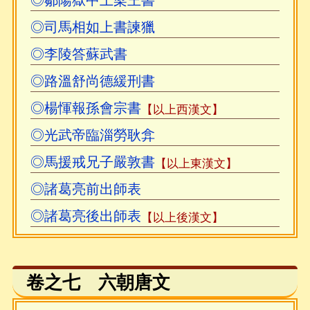
◎鄒陽獄中上梁王書
◎司馬相如上書諫獵
◎李陵答蘇武書
◎路溫舒尚德緩刑書
◎楊惲報孫會宗書
【以上西漢文】
◎光武帝臨淄勞耿弇
◎馬援戒兄子嚴敦書
【以上東漢文】
◎諸葛亮前出師表
◎諸葛亮後出師表
【以上後漢文】
卷之七 六朝唐文