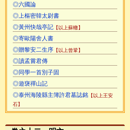
◎六國論
◎上樞密韓太尉書
◎黃州快哉亭記
【以上蘇轍】
◎寄歐陽舍人書
◎贈黎安二生序
【以上曾鞏】
◎讀孟嘗君傳
◎同學一首別子固
◎遊襃禪山記
◎泰州海陵縣主簿許君墓誌銘
【以上王安
石】