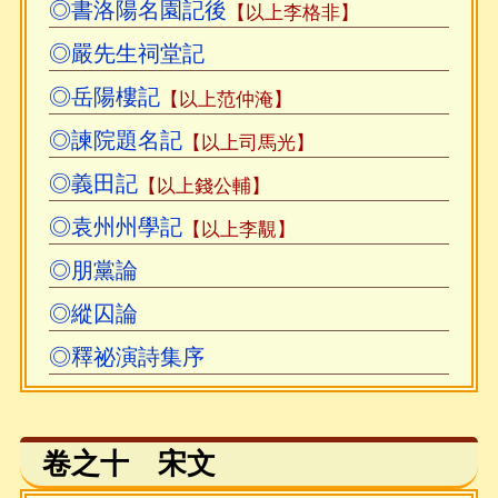
◎書洛陽名園記後
【以上李格非】
◎嚴先生祠堂記
◎岳陽樓記
【以上范仲淹】
◎諫院題名記
【以上司馬光】
◎義田記
【以上錢公輔】
◎袁州州學記
【以上李覯】
◎朋黨論
◎縱囚論
◎釋祕演詩集序
卷之十 宋文