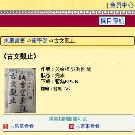
|
會員中心
欄目導航
東里書齋
➩
蒙學部
➩古文觀止
《
古文觀止
》
作者：
吳乘權 吳調侯 編
狀态：
完本
下載：暫無EPUB
標籤：
暫無TAG
購買相關圖書可以
去當當看看
去京東看看