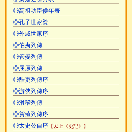
◎高祖功臣侯年表
◎孔子世家贊
◎外戚世家序
◎伯夷列傳
◎管晏列傳
◎屈原列傳
◎酷吏列傳序
◎游俠列傳序
◎滑稽列傳
◎貨殖列傳序
◎太史公自序
【以上《史記》】