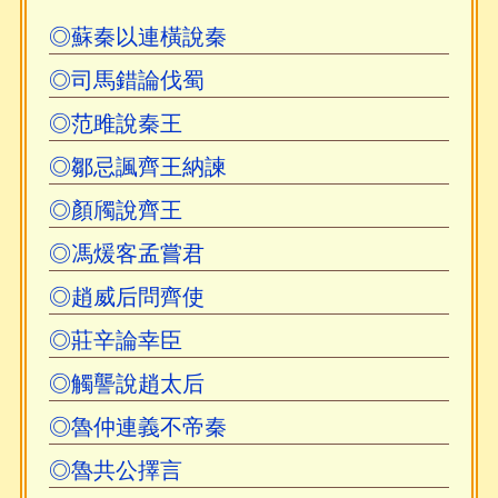
◎蘇秦以連橫說秦
◎司馬錯論伐蜀
◎范雎說秦王
◎鄒忌諷齊王納諫
◎顏斶說齊王
◎馮煖客孟嘗君
◎趙威后問齊使
◎莊辛論幸臣
◎觸讋說趙太后
◎魯仲連義不帝秦
◎魯共公擇言