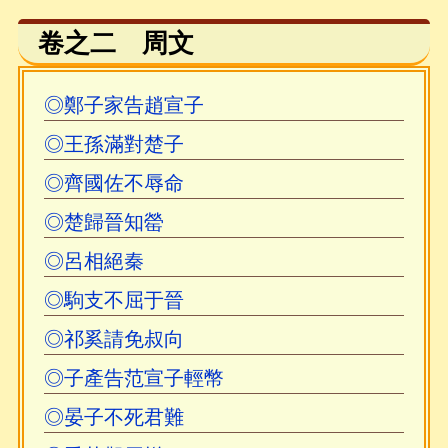
卷之二 周文
《古文觀止》建国前之版本皆有二吳原
注，建國後除上列二中華本外，多無原注。安
◎鄭子家告趙宣子
氏點校本《前言》雖謂：「其評注亦有一些謬
誤。」然又謂：「其注釋簡明扼要，準確有
◎王孫滿對楚子
當，即今之古文注本亦多不及。其評語，多有
◎齊國佐不辱命
見地，於史事、人物的評論常常既具識見而又
◎楚歸晉知罃
妥貼，於文章筆法的評析大多得其真髓，發人
◎呂相絕秦
於未省。」可見原注之重要。其實原書之精華
◎駒支不屈于晉
大半在原注，既可助今人理解原文，且其於文
章筆法之評析頗爲詳細，多爲今之注者所忽
◎祁奚請免叔向
略。
◎子產告范宣子輕幣
◎晏子不死君難
網上文本，多缺《序》、《例言》及二吳