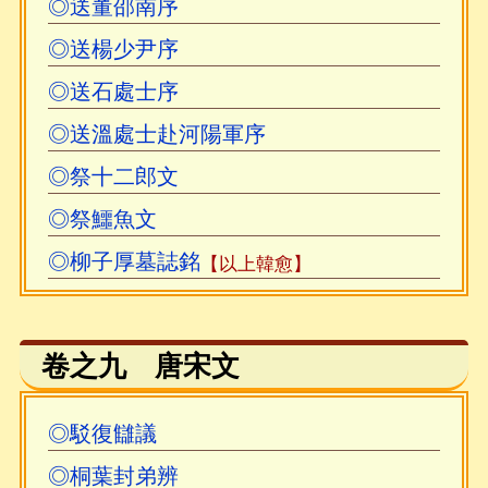
◎送董邵南序
◎送楊少尹序
◎送石處士序
◎送溫處士赴河陽軍序
◎祭十二郎文
◎祭鱷魚文
◎柳子厚墓誌銘
【以上韓愈】
卷之九 唐宋文
◎駁復讎議
◎桐葉封弟辨