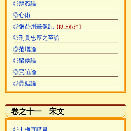
◎辨姦論
◎心術
◎張益州畫像記
【以上蘇洵】
◎刑賞忠厚之至論
◎范增論
◎留侯論
◎賈誼論
◎鼂錯論
卷之十一 宋文
◎上梅直講書