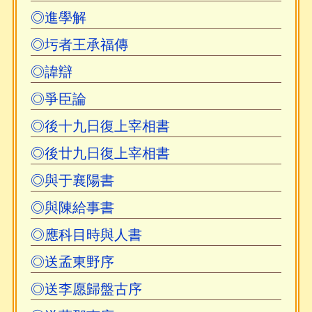
◎進學解
◎圬者王承福傳
◎諱辯
◎爭臣論
◎後十九日復上宰相書
◎後廿九日復上宰相書
◎與于襄陽書
◎與陳給事書
◎應科目時與人書
◎送孟東野序
◎送李愿歸盤古序