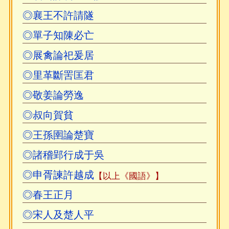
◎襄王不許請隧
◎單子知陳必亡
◎展禽論祀爰居
◎里革斷罟匡君
◎敬姜論勞逸
◎叔向賀貧
◎王孫圉論楚寶
◎諸稽郢行成于吳
◎申胥諫許越成
【以上《國語》】
◎春王正月
◎宋人及楚人平