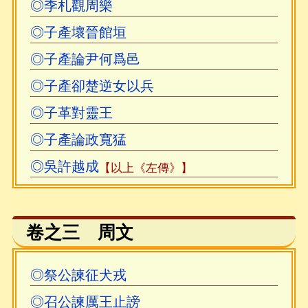
原注，今幸得黄金兄相助錄入校對至《展喜犒
◎季札觀周樂
師》；自《燭之武退秦師》起，至《賈誼論》
◎子產壞晉館垣
止，取自“Neo Du”之個人網站。二人整理之文
◎子產論尹何爲邑
本，皆带原注，得之不勝欣喜，故略爲整理上
◎子產卻楚逆女以兵
傳，以飨同好，特此致謝！自《鼂錯論》起，
乃東里山人校對，又錄安平秋《點校說明》
◎子革對靈王
（中華書局西元1987年版），以作學習之用。
◎子產論政寬猛
◎吳許越成
【以上《左傳》】
按安氏謂《報任少卿書》，与《漢書》、
《昭明文選》相校，異文多逹一百二處。而點
校本僅出校九處，改動一處。其中有「亦欲以
卷之三 周文
究天地之際」一句，僅出校曰：「『地』，
《漢書·司馬迁傳》作『人』」而不改。按作
◎祭公諫征犬戎
「人」義長爲是，今據之而改。
◎召公諫厲王止謗