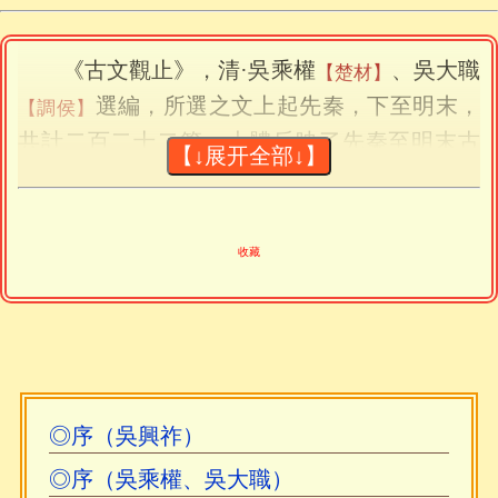
《古文觀止》，清·吳乘權
、吳大職
【楚材】
選編，所選之文上起先秦，下至明末，
【調侯】
共計二百二十二篇，大體反映了先秦至明末古
【↓展开全部↓】
文發展的大致輪廓和主要面貌。其篇幅長短適
中，便於誦讀，流傳甚廣，至今仍爲古文發蒙
之良本。
收藏
康熙三十四年(西元1695年)五月，吳興祚
命“付諸梨棗”，當即《古文觀止》初刻本，惜
已失傳。又有乾隆三十九年(西元1774年)《鴻文
堂增訂古文觀止》及乾隆五十四年(西元1789年)
◎序（吳興祚）
《映雪堂刊古文觀止》，均署「大司馬吳留村
◎序（吳乘權、吳大職）
先生鑒定，山陰吳乘權、吳大職手錄」，前有