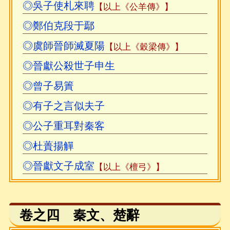
◎吳子使札來聘
【以上《公羊傳》】
◎鄭伯克段于鄢
◎虞師晉師滅夏陽
【以上《穀梁傳》】
◎晉獻公殺世子申生
◎曾子易簀
◎有子之言似夫子
◎公子重耳對秦客
◎杜蕢揚觶
◎晉獻文子成室
【以上《檀弓》】
卷之四 秦文、楚辭