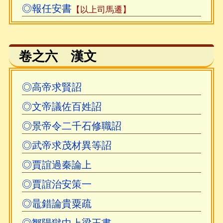
◎報任安書
【以上司馬遷】
卷之六 漢文
◎高帝求賢詔
◎文帝議佐百姓詔
◎景帝令二千石修職詔
◎武帝求茂材異等詔
◎賈誼過秦論上
◎賈誼治安策一
◎鼂錯論貴粟疏