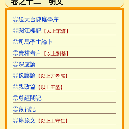
卷之十二 明文
◎送天台陳庭學序
◎閱江樓記
【以上宋濂】
◎司馬季主論卜
◎賣柑者言
【以上劉基】
◎深慮論
◎豫讓論
【以上方孝孺】
◎親政篇
【以上王鏊】
◎尊經閣記
◎象祠記
◎瘞旅文
【以上王守仁】