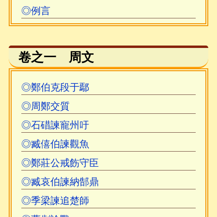
吳興祚序，然無吳乘權、吳大職二人自序，亦
◎例言
無編選例言，當爲據初版翻刻。鴻文堂本由北
京大學教授安平秋收藏，映雪堂本藏於人民文
學出版社圖書館。
卷之一 周文
康熙三十六年(西元1697年)吳興祚去世，翌
◎鄭伯克段于鄢
年冬（康熙三十七年），吳乘權、吳大職叔侄
◎周鄭交質
在浙江家鄉又將《古文觀止》「付諸梓人，以
◎石碏諫寵州吁
請教於海內君子」，即文富堂（尺木堂）版。
安平秋謂該版有二吳《自序》，並有吳乘權所
◎臧僖伯諫觀魚
寫《例言》，卻無吳興祚所作之《序》。又謂
◎鄭莊公戒飭守臣
該本刻工粗糙，訛錯較多，然亦存在鴻文堂本
◎臧哀伯諫納郜鼎
及映雪堂本有誤，此本無誤之處。又篇末評
◎季梁諫追楚師
語，與前二版本略有不同，「推測二吳在付梓