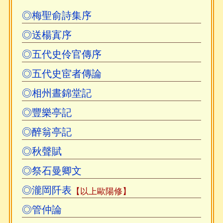
◎梅聖俞詩集序
◎送楊寘序
◎五代史伶官傳序
◎五代史宦者傳論
◎相州晝錦堂記
◎豐樂亭記
◎醉翁亭記
◎秋聲賦
◎祭石曼卿文
◎瀧岡阡表
【以上歐陽修】
◎管仲論