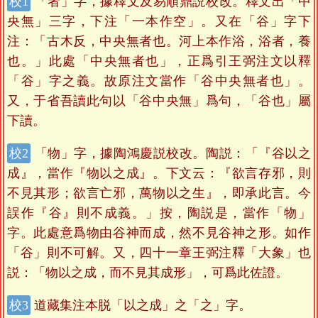
「者」字，據釋文及易順鼎説校改。釋文出「中
央無」三字，下注「一本作空」。又在「谷」字下
注：「古木反，中央無者也。河上本作浴，浴者，養
也。」此處「中央無者也」，正爲引王弼注文以釋
「谷」字之義。故原注文當作「谷中央無者也」。
又，于省吾讀此句以「谷中央無」爲句，「谷也」屬
下讀。
「物」字，據陶鴻慶説校改。陶説：「『谷以之
成』，當作『物以之成』。下文云：『欲言存邪，則
不見其形；欲言亡邪，萬物以之生』，即承此言。今
誤作『谷』則不成義。」按，陶説是，當作「物」
字。此處意爲物由谷神而成，然不見谷神之形。如作
「谷」則不可解。又，四十一章王弼注釋「大象」也
説：「物以之成，而不見其成形」，可爲此佐證。
道藏集注本脱「以之成」之「之」字。