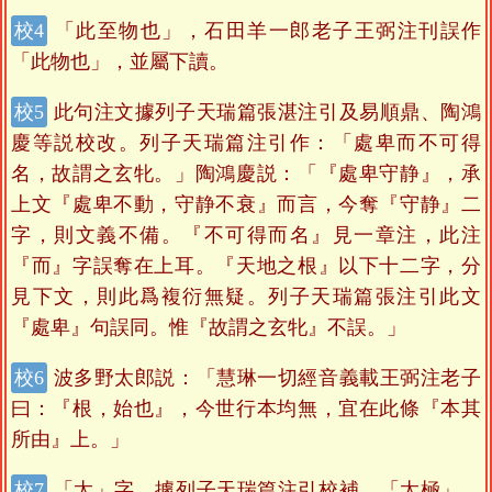
「此至物也」，石田羊一郎老子王弼注刊誤作
「此物也」，並屬下讀。
此句注文據列子天瑞篇張湛注引及易順鼎、陶鴻
慶等説校改。列子天瑞篇注引作：「處卑而不可得
名，故謂之玄牝。」陶鴻慶説：「『處卑守静』，承
上文『處卑不動，守静不衰』而言，今奪『守静』二
字，則文義不備。『不可得而名』見一章注，此注
『而』字誤奪在上耳。『天地之根』以下十二字，分
見下文，則此爲複衍無疑。列子天瑞篇張注引此文
『處卑』句誤同。惟『故謂之玄牝』不誤。」
波多野太郎説：「慧琳一切經音義載王弼注老子
曰：『根，始也』，今世行本均無，宜在此條『本其
所由』上。」
「太」字，據列子天瑞篇注引校補。「太極」，