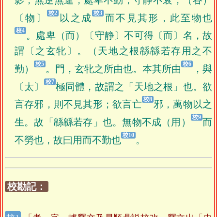
〔物〕
以之成
而不見其形，此至物也
。處卑（而）〔守静〕不可得〔而〕名，故
謂〔之玄牝〕。（天地之根緜緜若存用之不
勤）
。門，玄牝之所由也。本其所由
，與
〔太〕
極同體，故謂之「天地之根」也。欲
言存邪，則不見其形；欲言亡
邪，萬物以之
生。故「緜緜若存」也。無物不成（用）
而
不勞也，故曰用而不勤也
。
校勘記：