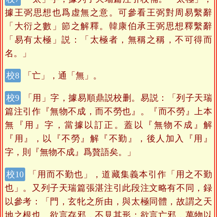
據王弼思想也爲虚無之意。可參看王弼對周易繫辭
「大衍之數」節之解釋。韓康伯承王弼思想釋繫辭
「易有太極」説：「太極者，無稱之稱，不可得而
名。」
「亡」，通「無」。
「用」字，據易順鼎説校删。易説：「列子天瑞
篇注引作『無物不成，而不勞也』。『而不勞』上本
無『用』字，當據以訂正。蓋以『無物不成』解
『用』，以『不勞』解『不勤』，後人加入『用』
字，則『無物不成』爲贅語矣。」
「用而不勤也」，道藏集義本引作「用之不勤
也」。又列子天瑞篇張湛注引此段注文略有不同，録
以參考：「門，玄牝之所由，與太極同體，故謂之天
地之根也。欲言存邪，不見其形；欲言亡邪，萬物以