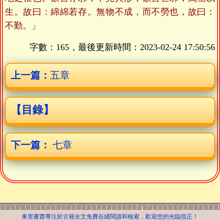
生。故曰：綿綿若存。無物不成，而不勞也，故曰：
不勤。」
字數：165，最後更新時間：
2023-02-24 17:50:56
上一篇：
五章
【目錄】
下一篇：
七章
東里書齋專注於古籍全文免費在綫閱讀和檢索，歡迎您的光臨指正！