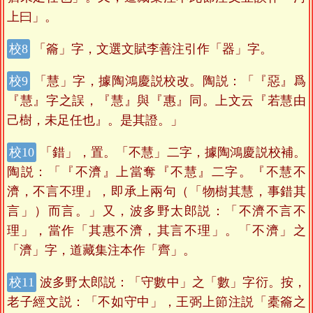
上曰」。
「籥」字，文選文賦李善注引作「器」字。
「慧」字，據陶鴻慶説校改。陶説：「『惡』爲
『慧』字之誤，『慧』與『惠』同。上文云『若慧由
己樹，未足任也』。是其證。」
「錯」，置。「不慧」二字，據陶鴻慶説校補。
陶説：「『不濟』上當奪『不慧』二字。『不慧不
濟，不言不理』，即承上兩句（「物樹其慧，事錯其
言」）而言。」又，波多野太郎説：「不濟不言不
理」，當作「其惠不濟，其言不理」。「不濟」之
「濟」字，道藏集注本作「齊」。
波多野太郎説：「守數中」之「數」字衍。按，
老子經文説：「不如守中」，王弼上節注説「橐籥之