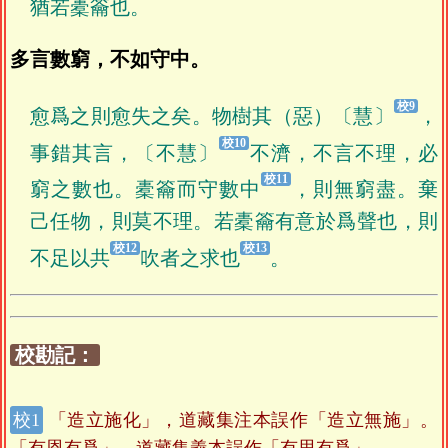
猶若橐籥也。
多言數窮，不如守中。
愈爲之則愈失之矣。物樹其（惡）〔慧〕
，
事錯其言，〔不慧〕
不濟，不言不理，必
窮之數也。橐籥而守數中
，則無窮盡。棄
己任物，則莫不理。若橐籥有意於爲聲也，則
不足以共
吹者之求也
。
校勘記：
「造立施化」，道藏集注本誤作「造立無施」。
「有恩有爲」，道藏集義本誤作「有思有爲」。