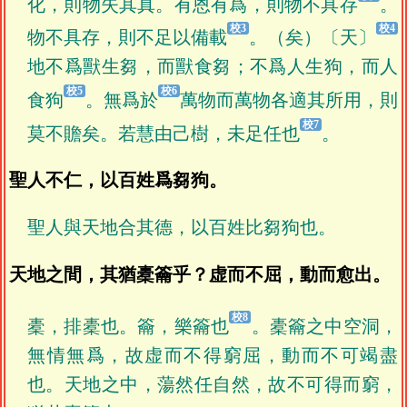
化，則物失其真。有恩有爲，則物不具存
。
物不具存，則不足以備載
。（矣）〔天〕
地不爲獸生芻，而獸食芻；不爲人生狗，而人
食狗
。無爲於
萬物而萬物各適其所用，則
莫不贍矣。若慧由己樹，未足任也
。
聖人不仁，以百姓爲芻狗。
聖人與天地合其德，以百姓比芻狗也。
天地之間，其猶橐籥乎？虚而不屈，動而愈出。
橐，排橐也。籥，樂籥也
。橐籥之中空洞，
無情無爲，故虚而不得窮屈，動而不可竭盡
也。天地之中，蕩然任自然，故不可得而窮，