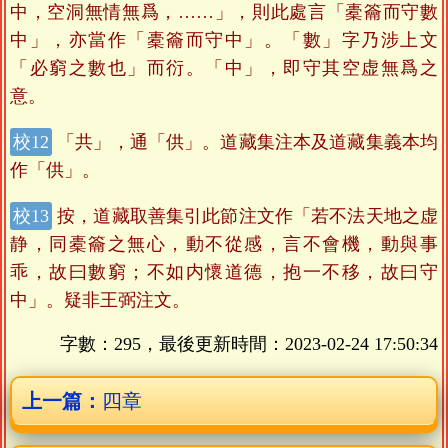
中，空洞無情無爲，……」，則此處言「橐籥而守數
中」，亦當作「橐籥而守中」。「數」字乃涉上文
「必窮之數也」而衍。「中」，即守其空虚無爲之
意。
「共」，通「供」。道藏集注本及道藏集義本均
作「供」。
按，道藏取善集引此節注文作「若不法天地之虚
静，同橐籥之無心，動不從感，言不會機，動與事
乖，故曰數窮；不如内懷道德，抱一不移，故曰守
中」。疑非王弼注文。
字數：295，最後更新時間：
2023-02-24 17:50:34
上一篇：
四章