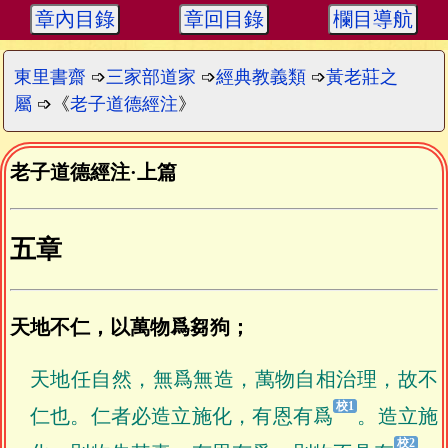
章內目錄
章回目錄
欄目導航
東里書齋
➩
三家部道家
➩
經典教義類
➩
黃老莊之
屬
➩《
老子道德經注
》
老子道德經注
·
上篇
五章
天地不仁，以萬物爲芻狗；
天地任自然，無爲無造，萬物自相治理，故不
仁也。仁者必造立施化，有恩有爲
。造立施