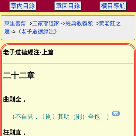
章內目錄
章回目錄
欄目導航
東里書齋
➩
三家部道家
➩
經典教義類
➩
黃老莊之
屬
➩《
老子道德經注
》
老子道德經注
·
上篇
二十二章
曲則全，
（不自見，〔則〕其明（則）全也。）
枉則直，