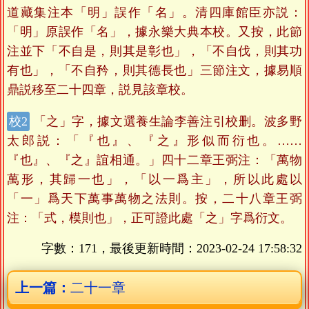
道藏集注本「明」誤作「名」。清四庫館臣亦説：
「明」原誤作「名」，據永樂大典本校。又按，此節
注並下「不自是，則其是彰也」，「不自伐，則其功
有也」，「不自矜，則其德長也」三節注文，據易順
鼎説移至二十四章，説見該章校。
「之」字，據文選養生論李善注引校删。波多野
太郎説：「『也』、『之』形似而衍也。……
『也』、『之』誼相通。」四十二章王弼注：「萬物
萬形，其歸一也」，「以一爲主」，所以此處以
「一」爲天下萬事萬物之法則。按，二十八章王弼
注：「式，模則也」，正可證此處「之」字爲衍文。
字數：171，最後更新時間：
2023-02-24 17:58:32
上一篇：
二十一章