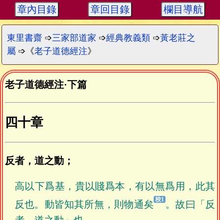
章內目錄
章回目錄
欄目導航
東里書齋
➩
三家部道家
➩
經典教義類
➩
黃老莊之
屬
➩《
老子道德經注
》
老子道德經注
·
下篇
四十章
反者，道之動；
高以下爲基，貴以賤爲本，有以無爲用，此其
反也。動皆知其所無，則物通矣
。故曰「反
者，道之動」也。