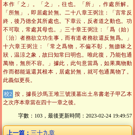
本作「之」。「之」，往也。「所」，作處所解。
「所無」，即居處於無。二十八章王弼注：「言常反
終，後乃德全其所處也。下章云，反者道之動也。功
不可取，常處其母也。」三十章王弼注：「爲（始）
〔治〕者務欲立功生事，而有道者務欲還反無爲。」
十六章王弼注：「常之爲物，不偏不彰，無皦昧之
狀，温涼之象，故曰知常曰明也。唯此復，乃能包通
萬物，無所不容。」據此，此句意當爲，如果萬物動
作而都能返還其根本，居處於無，就可包通萬物了。
此義似更長。
按，據長沙馬王堆三號漢墓出土帛書老子甲乙本
之次序本章當在四十一章之後。
字數：103，最後更新時間：
2023-02-24 19:49:57
上一篇：
三十九章