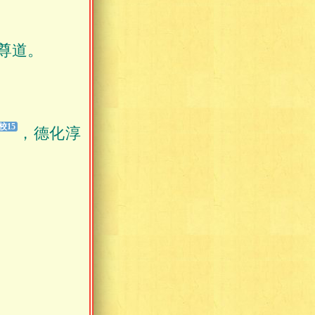
尊道。
，德化淳