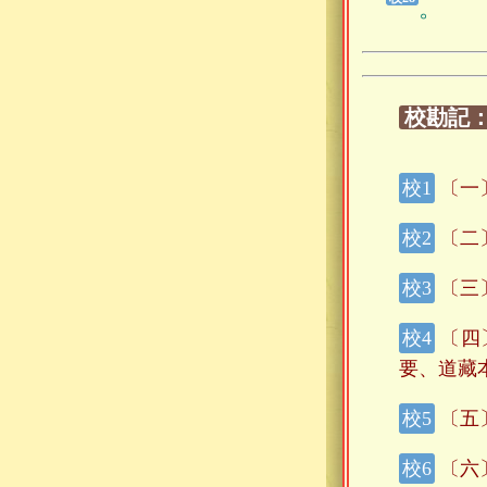
。
校勘記
〔一
〔二
〔三
〔四
要、道藏
〔五
〔六