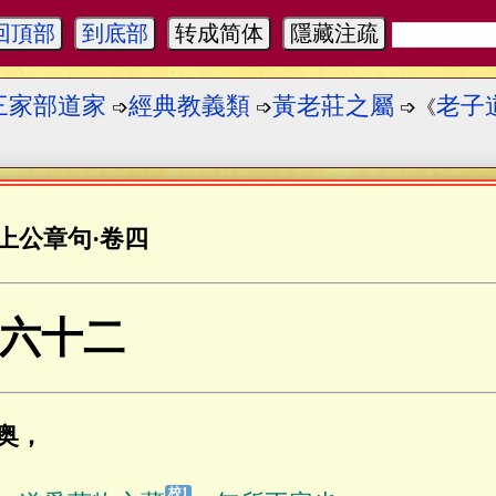
回頂部
到底部
转成简体
隱藏注疏
三家部道家
經典教義類
黃老莊之屬
老子
➩
➩
➩《
上公章句
·
卷四
六十二
奥，