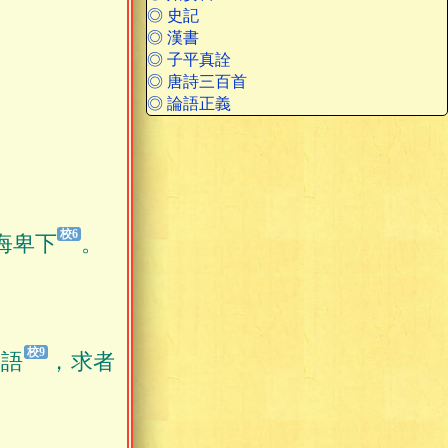
◎ 史記
◎ 漢書
◎ 子平真詮
◎ 唐詩三百首
◎ 論語正義
悔卑下
。
美語
，求者