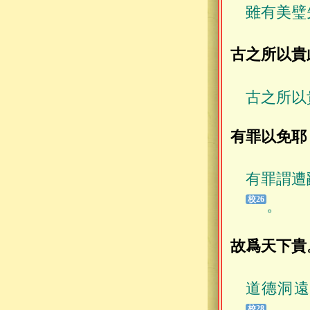
雖有美璧
古之所以貴
古之所以
有罪以免耶
有罪謂遭
。
故爲天下貴
道德洞遠