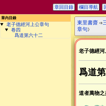
章回目錄
欄目導航
章內目錄
東里書齋
➩
老子德經河上公章句
章句
卷四
》
爲道第六十二
老子德經河
爲道第
道者萬物之