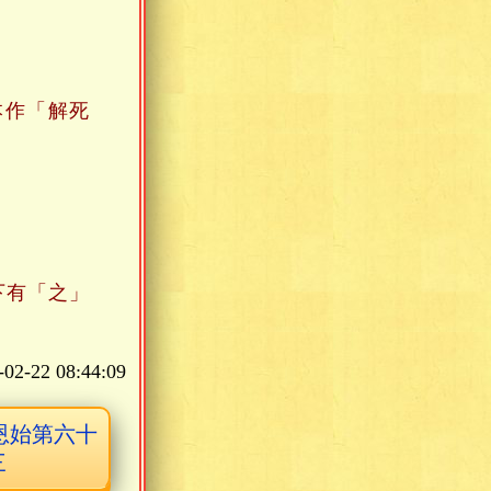
本作「解死
下有「之」
-02-22 08:44:09
恩始第六十
三