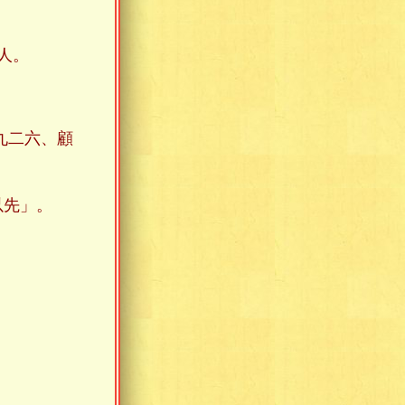
人。
九二六、顧
以先」。