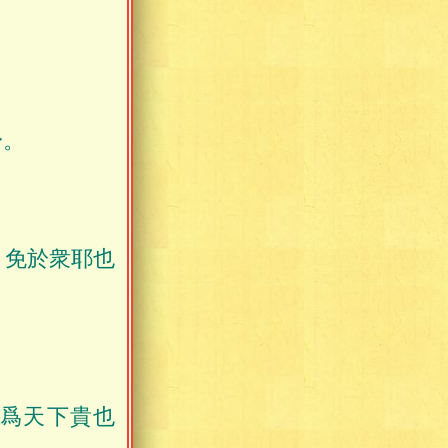
身。
，免於衆耶也
爲天下貴也