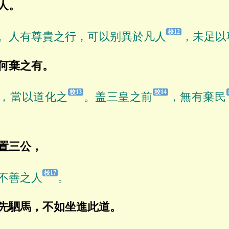
人。
。人有尊貴之行，可以别異於凡人
，未足以
何棄之有。
，當以道化之
。盖三皇之前
，無有棄民
置三公，
不善之人
。
先駟馬，不如坐進此道。