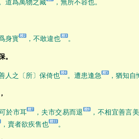
。道爲萬物之藏
，無所不容也。
爲身寳
，不敢違也
。
保。
善人之〔所〕保倚也
。遭患逢急
，猶知自
，
可於市耳
，夫市交易而退
，不相宜善言
，賣者欲疾售也
。