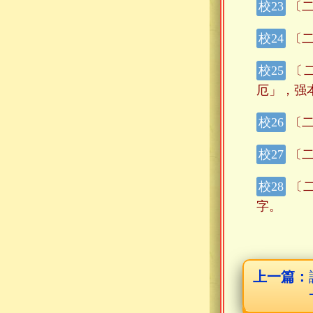
〔二
〔二
〔
厄」，强
〔二
〔二
〔二
字。
上一篇：