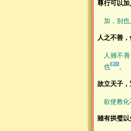
尊行可以加
加，别也
人之不善，
人雖不善
也
。
故立天子，
欲使教化
雖有拱璧以