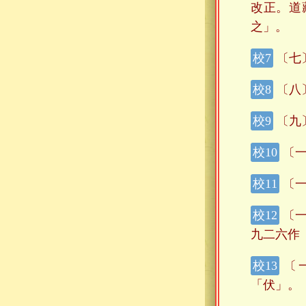
改正。道
之」。
〔七
〔八
〔九
〔一
〔一
〔一
九二六作
〔
「伏」。