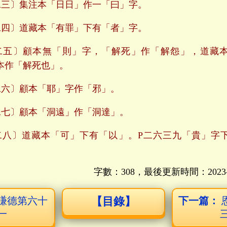
三〕集注本「日日」作一「曰」字。
四〕道藏本「有罪」下有「者」字。
二五〕顧本無「則」字，「解死」作「解怨」，道藏
本作「解死也」。
六〕顧本「耶」字作「邪」。
七〕顧本「洞遠」作「洞達」。
八〕道藏本「可」下有「以」。P二六三九「貴」字
字數：308，最後更新時間：
2023
謙德第六十
【目錄】
下一篇：
一