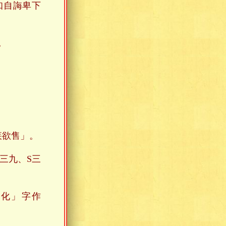
知自誨卑下
。
疾欲售」。
三九、S三
。
化」字作