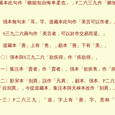
藏本此句作「猶能知自悔卑柔也」，P二六三九作「猶
〕强本無句末「耳」字。道藏本此句作「美言可以市者」
〕S三九二六兩句作「美言者，可以於市交易而退。」
〕道藏本「善」上有「售」，顧本「善」下有「美」。
〇〕强本與S三九二六「欲疾得」作「疾欲得」。
一〕集注本「賣者」作「賈者」。强本「欲疾售」作「
二〕影宋本「别異」誤作「凡異」，顧本、强本、P二六
「自别異」，今從道藏本、集注本與天禄本改作「别異」
一三〕P二六三九，「道」字上有「善」字。意林「