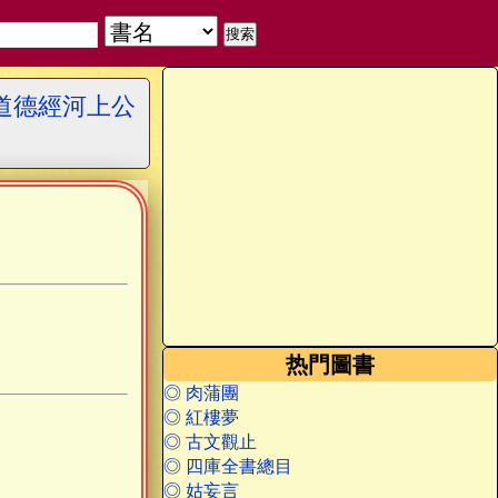
道德經河上公
热門圖書
◎ 肉蒲團
◎ 紅樓夢
◎ 古文觀止
◎ 四庫全書總目
◎ 姑妄言