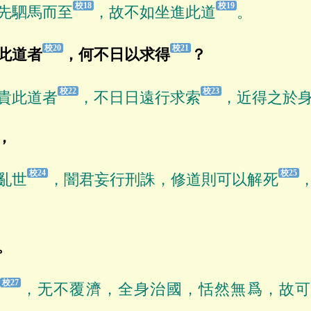
先駟馬而至
，故不如坐進此道
。
此道者
，何不日以求得
？
貴此道者
，不日日遠行求索
，近得之於
，
亂世
，闇君妄行刑誅，修道則可以解死
。
，无不覆濟，全身治國，恬然無爲，故可