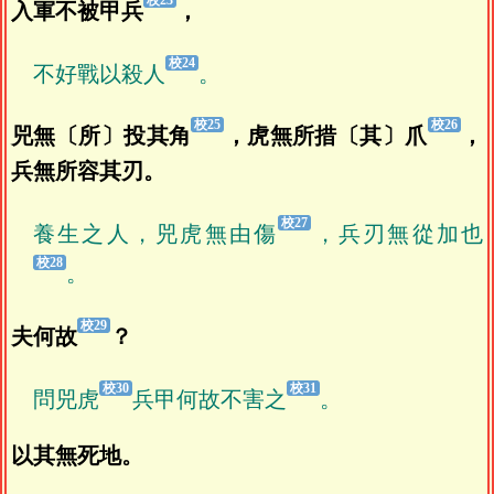
入軍不被甲兵
，
不好戰以殺人
。
兕無〔所〕投其角
，虎無所措〔其〕爪
，
兵無所容其刃。
養生之人，兕虎無由傷
，兵刃無從加也
。
夫何故
？
問兕虎
兵甲何故不害之
。
以其無死地。