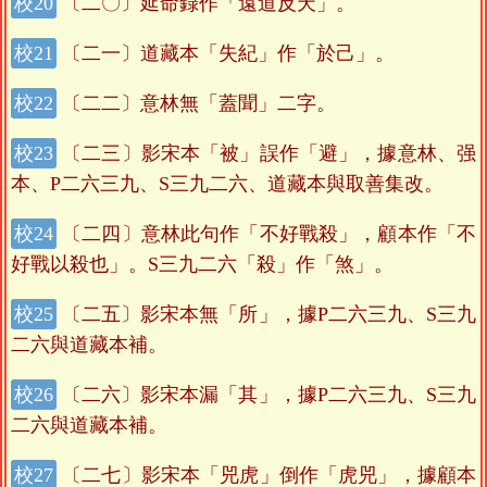
〔二〇〕延命録作「遠道反天」。
〔二一〕道藏本「失紀」作「於己」。
〔二二〕意林無「蓋聞」二字。
〔二三〕影宋本「被」誤作「避」，據意林、强
本、P二六三九、S三九二六、道藏本與取善集改。
〔二四〕意林此句作「不好戰殺」，顧本作「不
好戰以殺也」。S三九二六「殺」作「煞」。
〔二五〕影宋本無「所」，據P二六三九、S三九
二六與道藏本補。
〔二六〕影宋本漏「其」，據P二六三九、S三九
二六與道藏本補。
〔二七〕影宋本「兕虎」倒作「虎兕」，據顧本