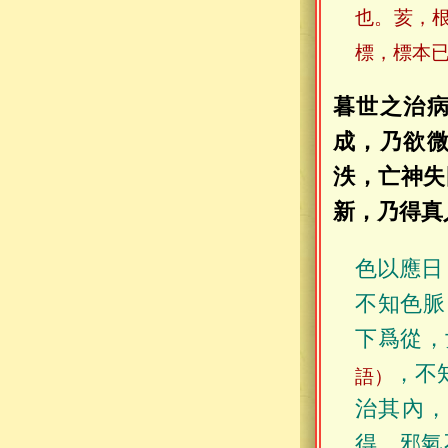
也。荄，
標，標本
暮世之治
成，乃欲
泆，亡神失
新，乃得真
色以應日
不知色脈
下爲從，
，不
語）
治其內
得，邪氣