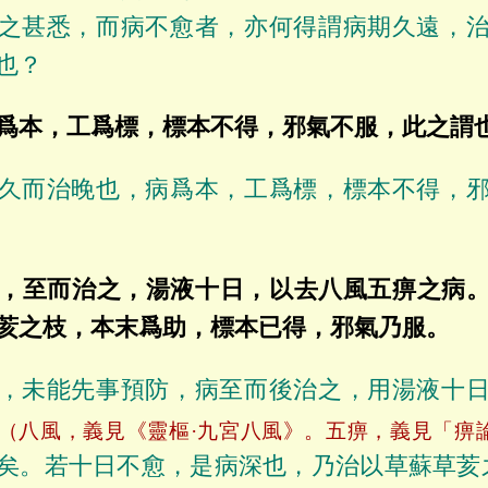
之甚悉，而病不愈者，亦何得謂病期久遠，
也？
爲本，工爲標，標本不得，邪氣不服，此之謂
久而治晚也，病爲本，工爲標，標本不得，
，至而治之，湯液十日，以去八風五痹之病
荄之枝，本末爲助，標本已得，邪氣乃服。
，未能先事預防，病至而後治之，用湯液十
（八風，義見《靈樞·九宮八風》。五痹，義見「痹
矣。若十日不愈，是病深也，乃治以草蘇草荄