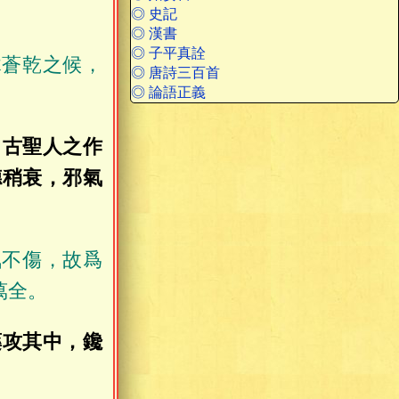
◎ 史記
◎ 漢書
◎ 子平真詮
木蒼乾之候，
◎ 唐詩三百首
◎ 論語正義
自古聖人之作
德稍衰，邪氣
氣不傷，故爲
萬全。
藥攻其中，鑱