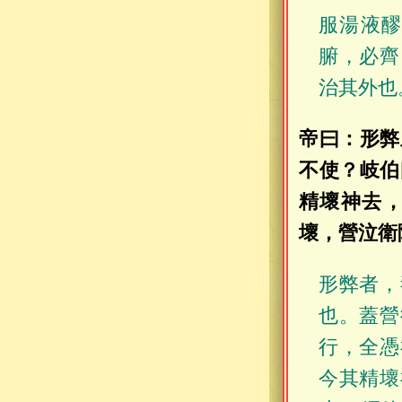
服湯液
腑，必齊
治其外也
帝曰：形弊
不使？岐伯
精壞神去
壞，營泣衛
形弊者，
也。蓋營
行，全憑
今其精壞