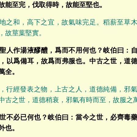
故能至完，伐取得時，故能至堅也。
地之和，高下之宜，故氣味完足。稻薪至草
，故莖葉堅實。
聖人作湯液醪醴，爲而不用何也？岐伯曰：
，以爲備耳，故爲而弗服也。中古之世，道
萬全。
，行經發表之物，上古之人，道德純備，邪
中古之世，道德稍衰，邪氣有時而至，故服之
世不必已何也？岐伯曰：當今之世，必齊毒
外也。