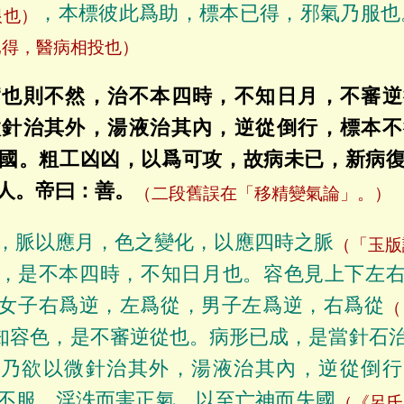
，本標彼此爲助，標本已得，邪氣乃服也
根也）
已得，醫病相投也）
病也則不然，治不本四時，不知日月，不審逆
微針治其外，湯液治其內，逆從倒行，標本不
國。粗工凶凶，以爲可攻，故病未已，新病
人。帝曰：善。
（二段舊誤在「移精變氣論」。）
，脈以應月，色之變化，以應四時之脈
（「玉版
，是不本四時，不知日月也。容色見上下左
女子右爲逆，左爲從，男子左爲逆，右爲從
（
知容色，是不審逆從也。病形已成，是當針石
，乃欲以微針治其外，湯液治其內，逆從倒行
不服，淫泆而害正氣，以至亡神而失國
（《呂