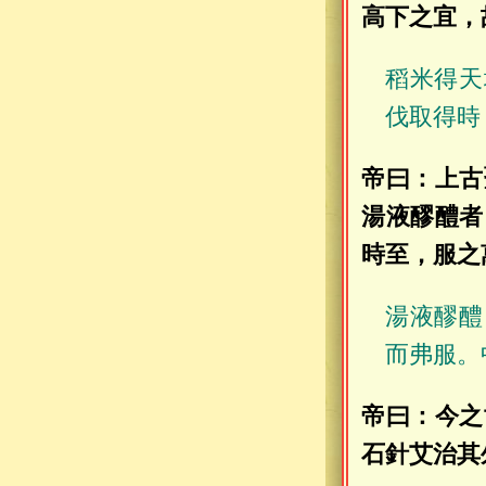
高下之宜，
稻米得天
伐取得時
帝曰：上古
湯液醪醴者
時至，服之
湯液醪醴
而弗服。
帝曰：今之
石針艾治其