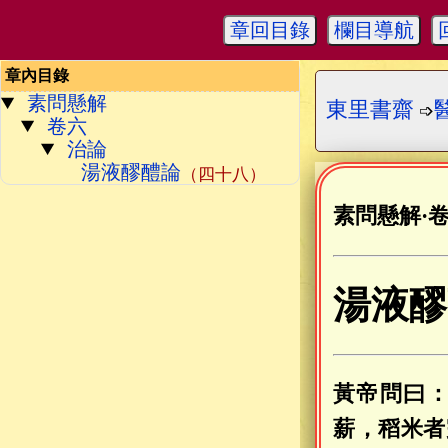
章回目錄
欄目導航
章內目錄
素問懸解
東里書齋
➩
卷六
治論
湯液醪醴論
（四十八）
素問懸解
·
湯液醪
黃帝問曰
薪，稻米者