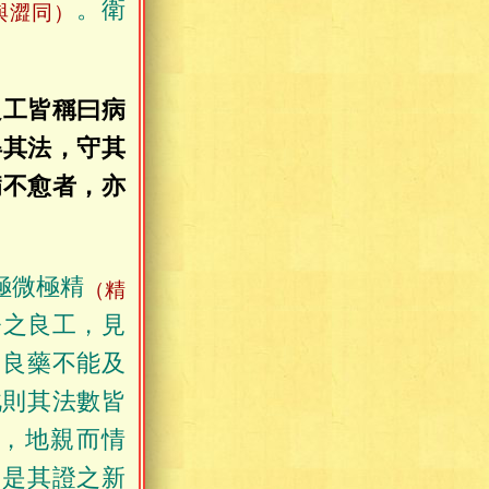
。衛
與澀同）
良工皆稱曰病
得其法，守其
病不愈者，亦
極微極精
（精
今之良工，見
，良藥不能及
此則其法數皆
，地親而情
，是其證之新