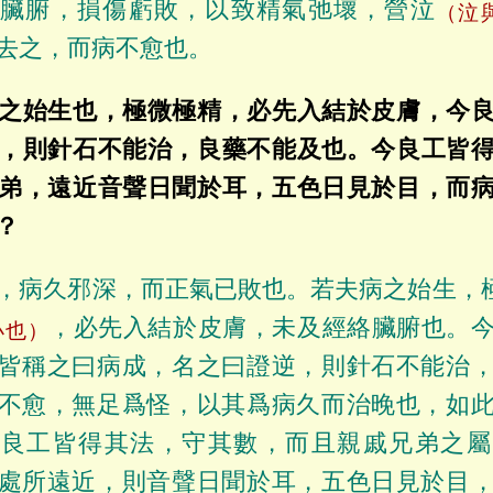
絡臟腑，損傷虧敗，以致精氣弛壞，營泣
（泣
去之，而病不愈也。
之始生也，極微極精，必先入結於皮膚，今
，則針石不能治，良藥不能及也。今良工皆
弟，遠近音聲日聞於耳，五色日見於目，而
？
，病久邪深，而正氣已敗也。若夫病之始生，
，必先入結於皮膚，未及經絡臟腑也。
小也）
皆稱之曰病成，名之曰證逆，則針石不能治
不愈，無足爲怪，以其爲病久而治晚也，如
今良工皆得其法，守其數，而且親戚兄弟之屬
處所遠近，則音聲日聞於耳，五色日見於目