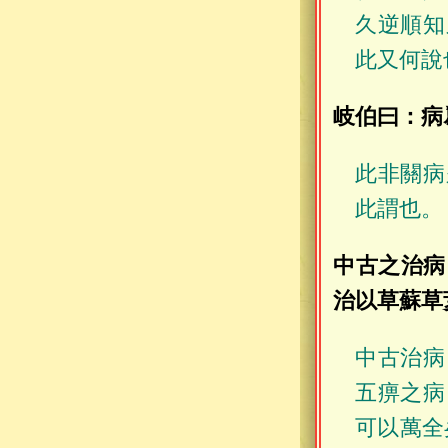
久逆順知
此又何說
岐伯曰：病
此非關病
此謂也。
中古之治病
治以草蘇草
中古治病
五痹之病
可以萬全