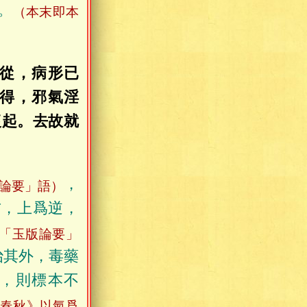
。
（本末即本
從，病形已
得，邪氣淫
復起。去故就
，
論要」語）
右，上爲逆，
「玉版論要」
治其外，毒藥
，則標本不
氏春秋》以氣爲