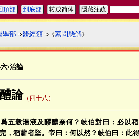
回頂部
到底部
转成简体
隱藏注疏
醫學部
醫經類
素問懸解
➩
➩《
》
卷六
·
治論
醴論
（四十八）
：爲五穀湯液及醪醴奈何？岐伯對曰：必以稻
完，稻薪者堅。帝曰：何以然？岐伯曰：此