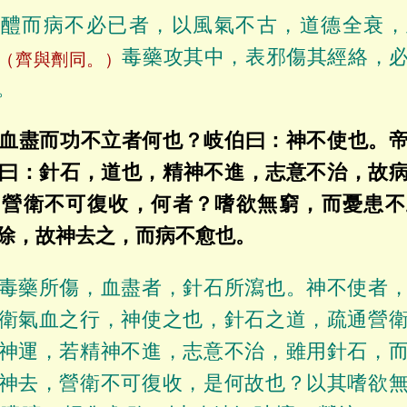
醪醴而病不必已者，以風氣不古，道德全衰，
毒藥攻其中，表邪傷其經絡，
（齊與劑同。）
。
血盡而功不立者何也？岐伯曰：神不使也。
曰：針石，道也，精神不進，志意不治，故
，營衛不可復收，何者？嗜欲無窮，而憂患不
除，故神去之，而病不愈也。
毒藥所傷，血盡者，針石所瀉也。神不使者
衛氣血之行，神使之也，針石之道，疏通營
神運，若精神不進，志意不治，雖用針石，
神去，營衛不可復收，是何故也？以其嗜欲