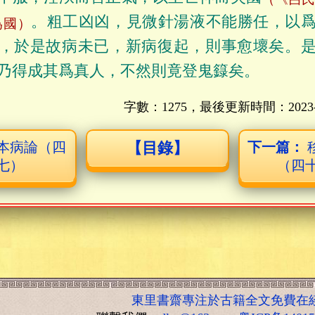
。粗工凶凶，見微針湯液不能勝任，以
爲國）
，於是故病未已，新病復起，則事愈壞矣。
乃得成其爲真人，不然則竟登鬼籙矣。
字數：1275，最後更新時間：
2023
本病論（四
【目錄】
下一篇：
七）
（四
東里書齋專注於古籍全文免費在