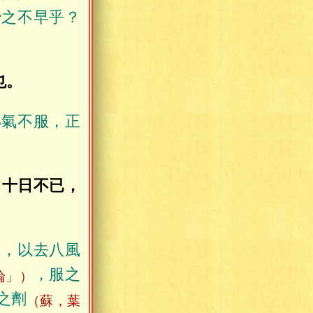
治之不早乎？
也。
邪氣不服，正
。十日不已，
日，以去八風
，服之
論」）
之劑
（蘇，葉