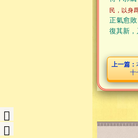
民，以身
正氣愈敗
復其新，
上一篇：
十