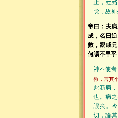
止，經
除，故神
帝曰：夫病
成，名曰逆
數，親戚兄
何謂不早乎
神不使者
微，言其
此新病，
也。病之
誤矣。
切，論其