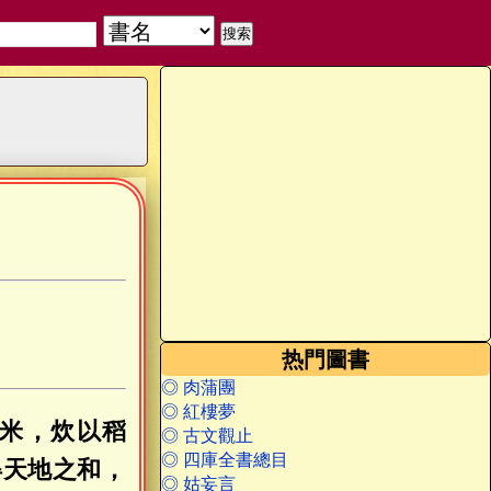
热門圖書
◎ 肉蒲團
◎ 紅樓夢
米，炊以稻
◎ 古文觀止
◎ 四庫全書總目
得天地之和，
◎ 姑妄言