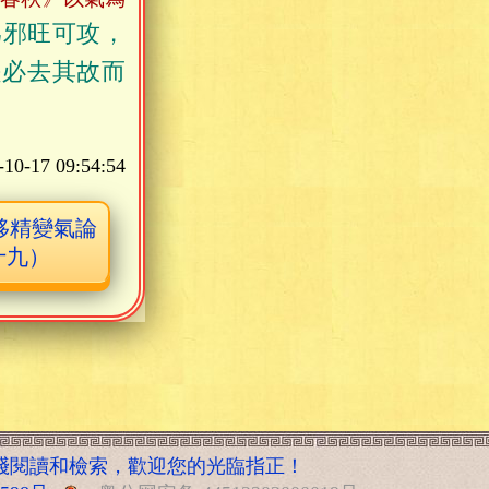
爲邪旺可攻，
是必去其故而
-10-17 09:54:54
移精變氣論
十九）
綫閱讀和檢索，歡迎您的光臨指正！