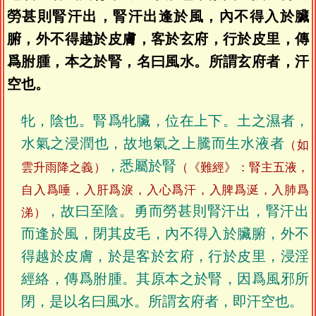
勞甚則腎汗出，腎汗出逢於風，內不得入於臟
腑，外不得越於皮膚，客於玄府，行於皮里，傳
爲胕腫，本之於腎，名曰風水。所謂玄府者，汗
空也。
牝，陰也。腎爲牝臟，位在上下。土之濕者，
水氣之浸潤也，故地氣之上騰而生水液者
（如
，悉屬於腎
雲升雨降之義）
（《難經》：腎主五液，
自入爲唾，入肝爲淚，入心爲汗，入脾爲涎，入肺爲
，故曰至陰。勇而勞甚則腎汗出，腎汗出
涕）
而逢於風，閉其皮毛，內不得入於臟腑，外不
得越於皮膚，於是客於玄府，行於皮里，浸淫
經絡，傳爲胕腫。其原本之於腎，因爲風邪所
閉，是以名曰風水。所謂玄府者，即汗空也。