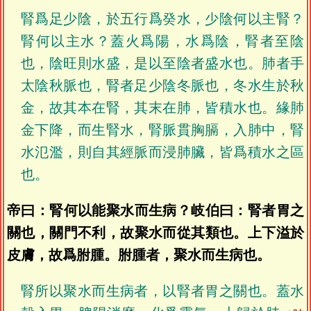
腎爲足少陰，於五行爲癸水，少陰何以主腎？
腎何以主水？蓋火爲陽，水爲陰，腎者至陰
也，陰旺則水盛，是以至陰者盛水也。肺者手
太陰秋脈也，腎者足少陰冬脈也，冬水生於秋
金，故其本在腎，其末在肺，皆積水也。緣肺
金下降，而生腎水，腎脈貫胸膈，入肺中，腎
水氾濫，則自其經脈而浸肺臟，皆爲積水之區
也。
帝曰：腎何以能聚水而生病？岐伯曰：腎者胃之
關也，關門不利，故聚水而從其類也。上下溢於
皮膚，故爲胕腫。胕腫者，聚水而生病也。
腎所以聚水而生病者，以腎者胃之關也。蓋水