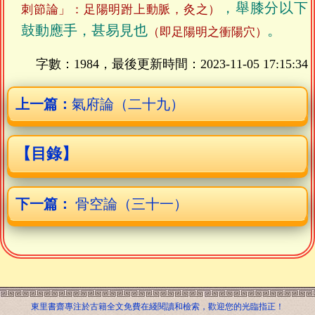
，舉膝分以下
刺節論」：足陽明跗上動脈，灸之）
鼓動應手，甚易見也
。
（即足陽明之衝陽穴）
字數：1984，最後更新時間：
2023-11-05 17:15:34
上一篇：
氣府論（二十九）
【目錄】
下一篇：
骨空論（三十一）
東里書齋專注於古籍全文免費在綫閱讀和檢索，歡迎您的光臨指正！