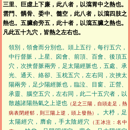
三里、巨虛上下廉，此八者，以瀉胃中之熱也。
雲門、髃骨、委中、髓空，此八者，以瀉四肢之
熱也。五臟俞旁五，此十者，以瀉五臟之熱也。
凡此五十九穴，皆熱之左右也。
領別，領會而分別也。頭上五行，每行五穴，
中行督脈，上星、囟會、前頂、百會、後頂五
穴，次挾督脈兩旁，足太陽經脈也，五處、承
光、通天、絡卻、玉枕五穴，左右同，次挾太
陽兩旁，足少陽經脈也，臨泣、目窗、正營、
承靈、腦空五穴，左右同，此二十五穴者，以
散越諸陽熱氣之上逆也
（足之三陽，自頭走足，熱
。大杼，足
病表閉經郁，則三陽上逆，頭上發熱）
太陽經穴，膺俞，手太陰經穴
（王冰注：名中