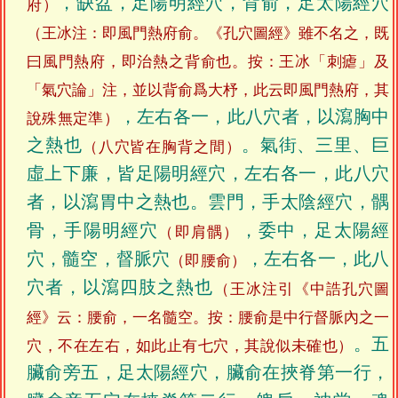
，缺盆，足陽明經穴，背俞，足太陽經穴
府）
（王冰注：即風門熱府俞。《孔穴圖經》雖不名之，既
曰風門熱府，即治熱之背俞也。按：王冰「刺瘧」及
「氣穴論」注，並以背俞爲大杼，此云即風門熱府，其
，左右各一，此八穴者，以瀉胸中
說殊無定準）
之熱也
。氣街、三里、巨
（八穴皆在胸背之間）
虛上下廉，皆足陽明經穴，左右各一，此八穴
者，以瀉胃中之熱也。雲門，手太陰經穴，髃
骨，手陽明經穴
，委中，足太陽經
（即肩髃）
穴，髓空，督脈穴
，左右各一，此八
（即腰俞）
穴者，以瀉四肢之熱也
（王冰注引《中誥孔穴圖
經》云：腰俞，一名髓空。按：腰俞是中行督脈內之一
。五
穴，不在左右，如此止有七穴，其說似未確也）
臟俞旁五，足太陽經穴，臟俞在挾脊第一行，