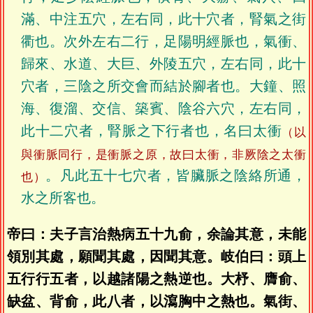
滿、中注五穴，左右同，此十穴者，腎氣之街
衢也。次外左右二行，足陽明經脈也，氣衝、
歸來、水道、大巨、外陵五穴，左右同，此十
穴者，三陰之所交會而結於腳者也。大鐘、照
海、復溜、交信、築賓、陰谷六穴，左右同，
此十二穴者，腎脈之下行者也，名曰太衝
（以
與衝脈同行，是衝脈之原，故曰太衝，非厥陰之太衝
。凡此五十七穴者，皆臟脈之陰絡所通，
也）
水之所客也。
帝曰：夫子言治熱病五十九俞，余論其意，未能
領別其處，願聞其處，因聞其意。岐伯曰：頭上
五行行五者，以越諸陽之熱逆也。大杼、膺俞、
缺盆、背俞，此八者，以瀉胸中之熱也。氣街、