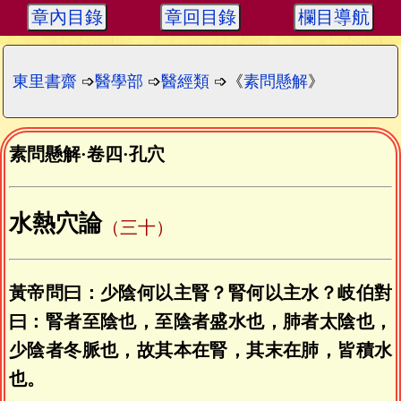
章內目錄
章回目錄
欄目導航
東里書齋
➩
醫學部
➩
醫經類
➩《
素問懸解
》
素問懸解
·
卷四
·
孔穴
水熱穴論
（三十）
黃帝問曰：少陰何以主腎？腎何以主水？岐伯對
曰：腎者至陰也，至陰者盛水也，肺者太陰也，
少陰者冬脈也，故其本在腎，其末在肺，皆積水
也。