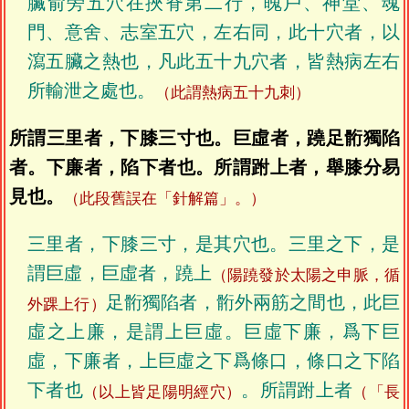
臟俞旁五穴在挾脊第二行，魄戶、神堂、魂
門、意舍、志室五穴，左右同，此十穴者，以
瀉五臟之熱也，凡此五十九穴者，皆熱病左右
所輸泄之處也。
（此謂熱病五十九刺）
所謂三里者，下膝三寸也。巨虛者，蹺足䯒獨陷
者。下廉者，陷下者也。所謂跗上者，舉膝分易
見也。
（此段舊誤在「針解篇」。）
三里者，下膝三寸，是其穴也。三里之下，是
謂巨虛，巨虛者，蹺上
（陽蹺發於太陽之申脈，循
足䯒獨陷者，䯒外兩筋之間也，此巨
外踝上行）
虛之上廉，是謂上巨虛。巨虛下廉，爲下巨
虛，下廉者，上巨虛之下爲條口，條口之下陷
下者也
。所謂跗上者
（以上皆足陽明經穴）
（「長