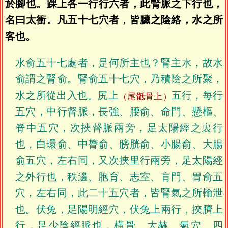
於腳也。踝上各一行行六者，此腎脈之下行也，
名曰太衝。凡五十七穴者，皆臟之陰絡，水之所
客也。
水俞五十七處者，是何所主也？腎主水，故水
俞謂之腎俞。腎俞五十七穴，乃積陰之所聚，
水之所從出入也。尻上
五行，每行
（尾骶骨上）
五穴，中行督脈，長強、腰俞、命門、懸樞、
脊中五穴，次挾督脈兩旁，足太陽經之裏行
也，白環俞、中膂俞、膀胱俞、小腸俞、大腸
俞五穴，左右同，又次挾里行兩旁，足太陽經
之外行也，秩邊、胞育、志室、肓門、胃俞五
穴，左右同，此二十五穴者，皆腎氣之所輸泄
也。伏兔，足陽明經穴，伏兔上兩行，挾臍上
行，足少陰經脈也，橫骨、大赫、氣穴、四