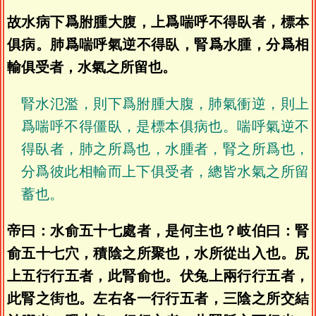
故水病下爲胕腫大腹，上爲喘呼不得臥者，標本
俱病。肺爲喘呼氣逆不得臥，腎爲水腫，分爲相
輸俱受者，水氣之所留也。
腎水氾濫，則下爲胕腫大腹，肺氣衝逆，則上
爲喘呼不得僵臥，是標本俱病也。喘呼氣逆不
得臥者，肺之所爲也，水腫者，腎之所爲也，
分爲彼此相輸而上下俱受者，總皆水氣之所留
蓄也。
帝曰：水俞五十七處者，是何主也？岐伯曰：腎
俞五十七穴，積陰之所聚也，水所從出入也。尻
上五行行五者，此腎俞也。伏兔上兩行行五者，
此腎之街也。左右各一行行五者，三陰之所交結