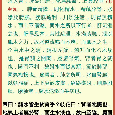
穀入胃，脾陽消磨，化爲霧氣，上歸於肺
（肺
。肺金清降，則化精水，精藏於腎，水
主氣）
滲於膀胱。膀胱通利，川瀆注泄，則胃無積
水，而土不傷濕。而水之所以下行者，肝氣泄
之也。肝爲風木，其性疏泄，水滿膀胱，泄以
風木之力，故水道流暢而不癃。而風木之生，
全由水中之陽，陽根左旋，溫升而化乙木故
也。是胃關之開闔，悉憑腎氣。腎者胃之關
也，關門不利，故聚水而從其類，流於肺部，
同氣相投也。皮膚者，肺之所司，水自腎臟，
以類相從，上下溢於皮膚，經絡壅阻，則爲胕
腫。胕腫者，聚水氾濫而生病也。
帝曰：諸水皆生於腎乎？岐伯曰：腎者牝臟也，
地氣上者屬於腎，而生水液也，故曰至陰。勇而