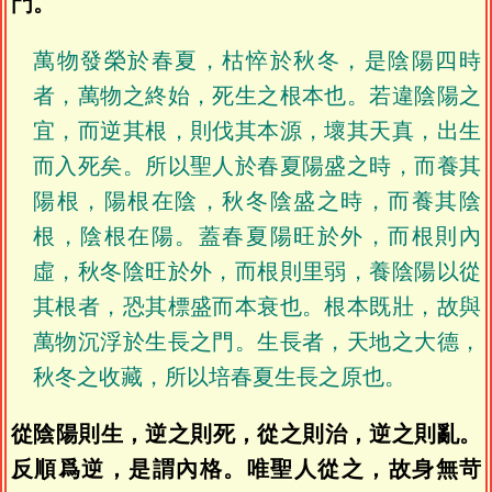
門。
萬物發榮於春夏，枯悴於秋冬，是陰陽四時
者，萬物之終始，死生之根本也。若違陰陽之
宜，而逆其根，則伐其本源，壞其天真，出生
而入死矣。所以聖人於春夏陽盛之時，而養其
陽根，陽根在陰，秋冬陰盛之時，而養其陰
根，陰根在陽。蓋春夏陽旺於外，而根則內
虛，秋冬陰旺於外，而根則里弱，養陰陽以從
其根者，恐其標盛而本衰也。根本既壯，故與
萬物沉浮於生長之門。生長者，天地之大德，
秋冬之收藏，所以培春夏生長之原也。
從陰陽則生，逆之則死，從之則治，逆之則亂。
反順爲逆，是謂內格。唯聖人從之，故身無苛