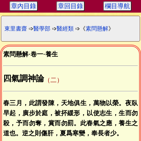
章內目錄
章回目錄
欄目導航
東里書齋
➩
醫學部
➩
醫經類
➩《
素問懸解
》
素問懸解
·
卷一
·
養生
四氣調神論
（二）
春三月，此謂發陳，天地俱生，萬物以榮。夜臥
早起，廣步於庭，被抔緩形，以使志生，生而勿
殺，予而勿奪，賞而勿罰。此春氣之應，養生之
道也。逆之則傷肝，夏爲寒變，奉長者少。