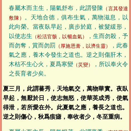
春屬木而主生，陽氣舒布，此謂發陳
（言其發達
。天地合德，俱布生氣，萬物滋息，以
敷陳）
此向榮。當夜臥早起，廣步於庭，被髮緩形，
以使志生
，生而勿殺，予
（松活官骸，以暢血氣）
而勿奪，賞而勿罰
，此春
（厚施恩膏，以濟生靈）
氣之應，養木令發生之道也。逆之則傷肝木，
木枯不生心火，夏爲寒變
，所以奉火令
（災變）
之長育者少矣。
夏三月，此謂蕃秀，天地氣交，萬物華實。夜臥
早起，無厭於日，使志無怒，使華英成秀，使氣
得泄，若所愛在外。此夏氣之應，養長之道也。
逆之則傷心，秋爲痎瘧，奉收者少，冬至重病。