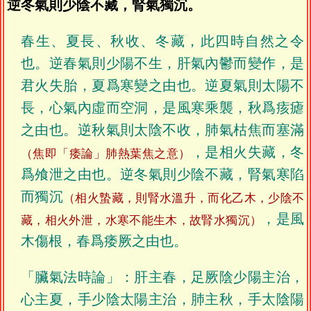
逆冬氣則少陰不藏，腎氣獨沉。
春生、夏長、秋收、冬藏，此四時自然之令
也。逆春氣則少陽不生，肝氣內鬱而變作，是
君火失胎，夏爲寒變之由也。逆夏氣則太陽不
長，心氣內虛而空洞，是風寒乘襲，秋爲痎瘧
之由也。逆秋氣則太陰不收，肺氣枯焦而塞滿
，是相火失藏，冬
（焦即「痿論」肺熱葉焦之意）
爲飧泄之由也。逆冬氣則少陰不藏，腎氣寒陷
而獨沉
（相火蟄藏，則腎水溫升，而化乙木，少陰不
，是風
藏，相火外泄，水寒不能生木，故腎水獨沉）
木傷根，春爲痿厥之由也。
「臟氣法時論」：肝主春，足厥陰少陽主治，
心主夏，手少陰太陽主治，肺主秋，手太陰陽