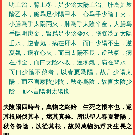
明主治，腎主冬，足少陰太陽主治。肝爲足厥
陰乙木，膽爲足少陽甲木，心爲手少陰丁火，
小腸爲手太陽丙火，肺爲手太陰辛金，大腸爲
手陽明庚金，腎爲足少陰癸水，膀胱爲足太陽
壬水。逆春氣，病在肝木，而曰少陽不生，逆
夏氣，病在心火，而曰太陽不長，逆秋氣，病
在肺金，而曰太陰不收，逆冬氣，病在腎水，
而曰少陰不藏者，以春夏爲陽，故言少陽太
陽，而不言厥陰少陰，秋冬爲陰，故言太陰少
陰，而不言陽明太陽也。
夫陰陽四時者，萬物之終始，生死之根本也，逆
其根則伐其本，壞其真矣。所以聖人春夏養陽，
秋冬養陰，以從其根，故與萬物沉浮於生長之