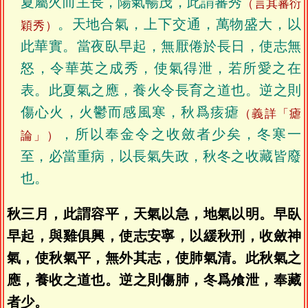
夏屬火而主長，陽氣暢茂，此謂蕃秀
（言其蕃衍
。天地合氣，上下交通，萬物盛大，以
穎秀）
此華實。當夜臥早起，無厭倦於長日，使志無
怒，令華英之成秀，使氣得泄，若所愛之在
表。此夏氣之應，養火令長育之道也。逆之則
傷心火，火鬱而感風寒，秋爲痎瘧
（義詳「瘧
，所以奉金令之收斂者少矣，冬寒一
論」）
至，必當重病，以長氣失政，秋冬之收藏皆廢
也。
秋三月，此謂容平，天氣以急，地氣以明。早臥
早起，與雞俱興，使志安寧，以緩秋刑，收斂神
氣，使秋氣平，無外其志，使肺氣清。此秋氣之
應，養收之道也。逆之則傷肺，冬爲飧泄，奉藏
者少。