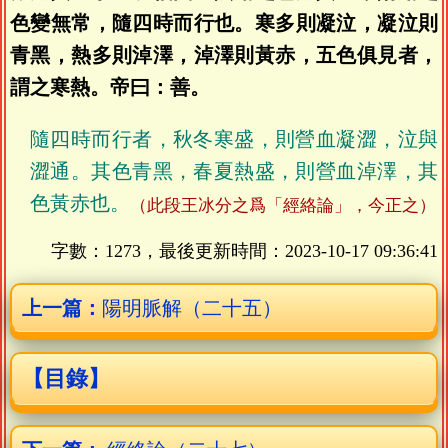
色變無常，隨四時而行也。寒多則凝泣，凝泣則
青黑，熱多則淖澤，淖澤則黃赤，五色俱見者，
謂之寒熱。帝曰：善。
隨四時而行者，秋冬寒盛，則營血凝澀，泣與
澀通。其色青黑，春夏熱盛，則營血淖澤，其
色黃赤也。
（此段王冰分之爲「經絡論」，今正之）
字數：1273，最後更新時間：
2023-10-17 09:36:41
上一篇：
陽明脈解（二十五）
【目錄】