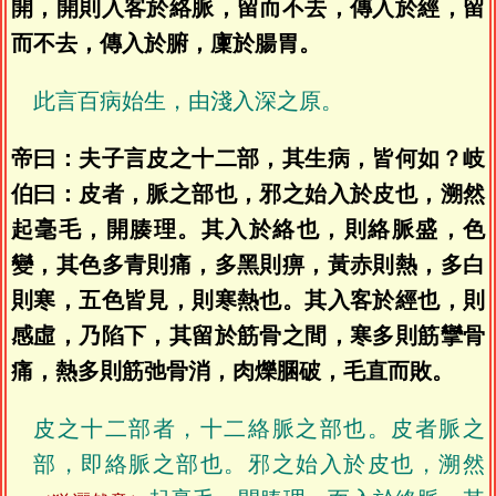
開，開則入客於絡脈，留而不去，傳入於經，留
而不去，傳入於腑，廩於腸胃。
此言百病始生，由淺入深之原。
帝曰：夫子言皮之十二部，其生病，皆何如？岐
伯曰：皮者，脈之部也，邪之始入於皮也，溯然
起毫毛，開腠理。其入於絡也，則絡脈盛，色
變，其色多青則痛，多黑則痹，黃赤則熱，多白
則寒，五色皆見，則寒熱也。其入客於經也，則
感虛，乃陷下，其留於筋骨之間，寒多則筋攣骨
痛，熱多則筋弛骨消，肉爍䐃破，毛直而敗。
皮之十二部者，十二絡脈之部也。皮者脈之
部，即絡脈之部也。邪之始入於皮也，溯然