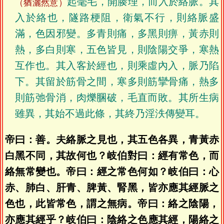
起毫毛，開腠理，而入於絡脈。其
（猶灑然意）
入於絡也，隧路梗阻，衛氣不行，則絡脈盛
滿，色因邪變。多青則痛，多黑則痹，黃赤則
熱，多白則寒，五色皆見，則陰陽交爭，寒熱
互作也。其入客於經也，則乘虛內入，脈乃陷
下。其留於筋骨之間，寒多則筋攣骨痛，熱多
則筋弛骨消，肉爍䐃破，毛直而敗。其所生病
雖異，其始不過此條，其終乃淫泆傳變耳。
帝曰：善。夫絡脈之見也，其五色各異，青黃赤
白黑不同，其故何也？岐伯對曰：經有常色，而
絡無常變也。帝曰：經之常色何如？岐伯曰：心
赤、肺白、肝青、脾黃、腎黑，皆亦應其經脈之
色也，此皆常色，謂之無病。帝曰：絡之陰陽，
亦應其經乎？岐伯曰：陰絡之色應其經，陽絡之