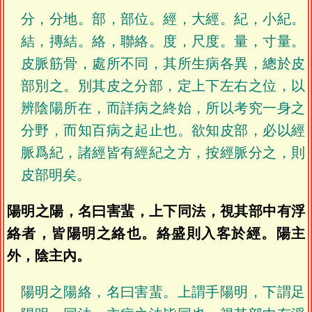
分，分地。部，部位。經，大經。紀，小紀。
結，摶結。絡，聯絡。度，尺度。量，寸量。
皮脈筋骨，處所不同，其所生病各異，總於皮
部別之。別其皮之分部，定上下左右之位，以
辨陰陽所在，而詳病之終始，所以考究一身之
分野，而知百病之起止也。欲知皮部，必以經
脈爲紀，諸經皆有經紀之方，按經脈分之，則
皮部明矣。
陽明之陽，名曰害蜚，上下同法，視其部中有浮
絡者，皆陽明之絡也。絡盛則入客於經。陽主
外，陰主內。
陽明之陽絡，名曰害蜚。上謂手陽明，下謂足