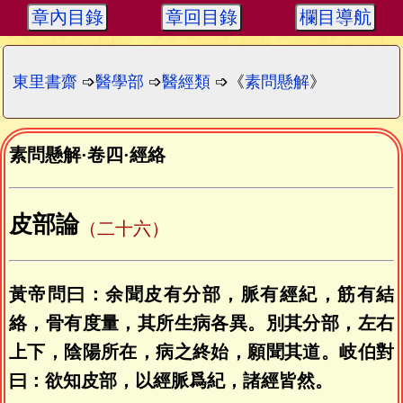
章內目錄
章回目錄
欄目導航
東里書齋
➩
醫學部
➩
醫經類
➩《
素問懸解
》
素問懸解
·
卷四
·
經絡
皮部論
（二十六）
黃帝問曰：余聞皮有分部，脈有經紀，筋有結
絡，骨有度量，其所生病各異。別其分部，左右
上下，陰陽所在，病之終始，願聞其道。岐伯對
曰：欲知皮部，以經脈爲紀，諸經皆然。