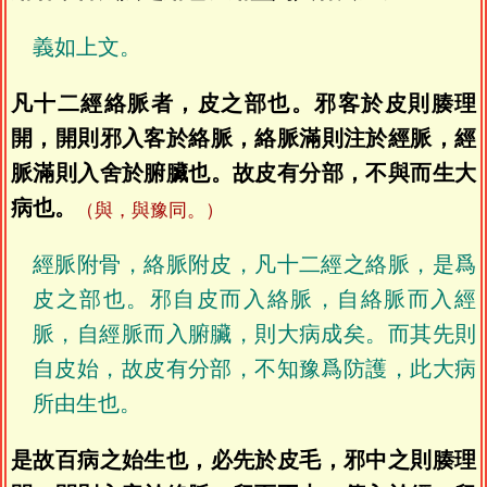
義如上文。
凡十二經絡脈者，皮之部也。邪客於皮則腠理
開，開則邪入客於絡脈，絡脈滿則注於經脈，經
脈滿則入舍於腑臟也。故皮有分部，不與而生大
病也。
（與，與豫同。）
經脈附骨，絡脈附皮，凡十二經之絡脈，是爲
皮之部也。邪自皮而入絡脈，自絡脈而入經
脈，自經脈而入腑臟，則大病成矣。而其先則
自皮始，故皮有分部，不知豫爲防護，此大病
所由生也。
是故百病之始生也，必先於皮毛，邪中之則腠理