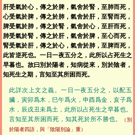
肝受氣於心，傳之於脾，氣舍於腎，至肺而死，
心受氣於脾，傳之於肺，氣舍於肝，至腎而死，
脾受氣於肺，傳之於腎，氣舍於心，至肝而死，
肺受氣於腎，傳之於肝，氣舍於脾，至心而死，
腎受氣於肝，傳之於心，氣舍於肺，至脾而死，
此皆逆死也。一日一夜五分之，此所以占死生之
早暮也。故曰別於陽者，知病從來，別於陰者，
知死生之期，言知至其所困而死。
此詳次上文之義。一日一夜五分之，以配五
臟，寅卯爲木，巳午爲火，申酉爲金，亥子爲
水，辰戌丑未爲土，此所以占死生之早暮也。
言知至其所困而死，知其死於所不勝也。
（別
於陽者四語，與「陰陽別論」重）