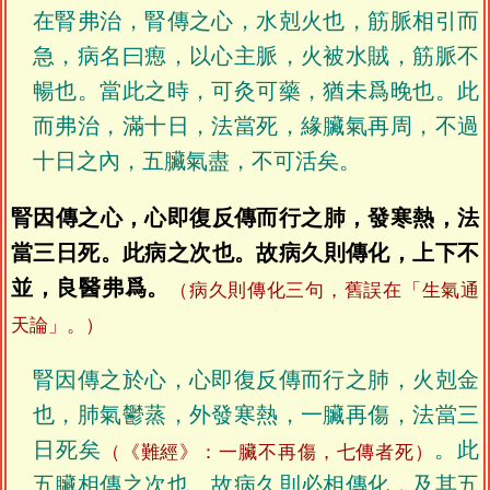
在腎弗治，腎傳之心，水剋火也，筋脈相引而
急，病名曰瘛，以心主脈，火被水賊，筋脈不
暢也。當此之時，可灸可藥，猶未爲晚也。此
而弗治，滿十日，法當死，緣臟氣再周，不過
十日之內，五臟氣盡，不可活矣。
腎因傳之心，心即復反傳而行之肺，發寒熱，法
當三日死。此病之次也。故病久則傳化，上下不
並，良醫弗爲。
（病久則傳化三句，舊誤在「生氣通
天論」。）
腎因傳之於心，心即復反傳而行之肺，火剋金
也，肺氣鬱蒸，外發寒熱，一臟再傷，法當三
日死矣
。此
（《難經》：一臟不再傷，七傳者死）
五臟相傳之次也。故病久則必相傳化，及其五