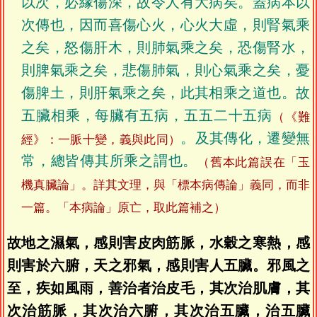
以次，必緣傷深，故令人有大病矣。蓋病本以
次傳也，因而喜傷心火，心火大虛，則腎氣乘
之矣，怒傷肝木，則肺氣乘之矣，恐傷腎水，
則脾氣乘之矣，悲傷肺氣，則心氣乘之矣，憂
傷脾土，則肝氣乘之矣，此其相乘之道也。故
五臟相乘，每臟有五病，五五二十五病
（《難
。及其傳化，遷變無
經》：一脈十變，義與此同）
常，總皆傳其所乘之謂也。
（舊本此篇誤在「玉
機真臟論」。詳其文理，與「標本病傳論」義同，而非
一篇。「本病論」原亡，取此篇補之）
故地之濕氣，感則害皮肉筋脈，水穀之寒熱，感
則害於六腑，天之邪氣，感則害人五臟。邪風之
至，疾如風雨，善治者治皮毛，其次治肌膚，其
次治筋脈，其次治六腑，其次治五臟，治五臟