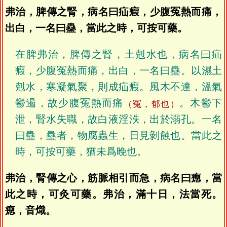
弗治，脾傳之腎，病名曰疝瘕，少腹冤熱而痛，
出白，一名曰蠱，當此之時，可按可藥。
在脾弗治，脾傳之腎，土剋水也，病名曰疝
瘕，少腹冤熱而痛，出白，一名曰蠱。以濕土
剋水，寒凝氣聚，則成疝瘕。風木不達，溫氣
鬱遏，故少腹冤熱而痛
。木鬱下
（冤，郁也）
泄，腎水失職，故白液淫泆，出於溺孔。一名
曰蠱，蠱者，物腐蟲生，日見剝蝕也。當此之
時，可按可藥，猶未爲晚也。
弗治，腎傳之心，筋脈相引而急，病名曰瘛，當
此之時，可灸可藥。弗治，滿十日，法當死。
瘛，音熾。