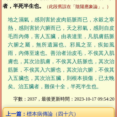
者，半死半生也。
（此段舊誤在「陰陽應象論」。）
地之濕氣，感則害於皮肉筋脈而已，水穀之寒
熱，感則害於六腑而已，天之邪氣，感則自皮
毛而內傳，害人五臟，由表達里，凡肌膚筋脈
六腑之屬，無所遺漏也。邪風之至，疾如風
雨，內傳至速也。善治者治皮毛，不俟其入肌
膚也，其次治肌膚，不俟其入筋脈也，其次治
筋脈，不俟其入六腑也，其次治六腑，不俟其
入五臟也，其次治五臟，則根本損傷，已太晚
矣。治五臟者，難保十全，半死半生也。
字數：2037，最後更新時間：
2023-10-17 09:54:20
上一篇：
標本病傳論（四十六）