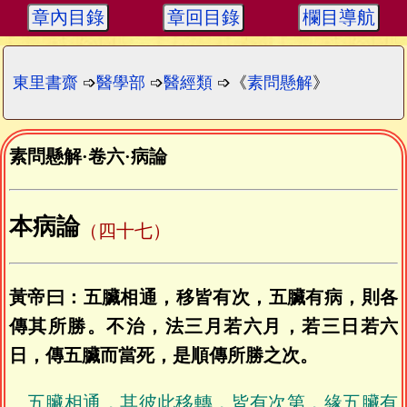
章內目錄
章回目錄
欄目導航
東里書齋
➩
醫學部
➩
醫經類
➩《
素問懸解
》
素問懸解
·
卷六
·
病論
本病論
（四十七）
黃帝曰：五臟相通，移皆有次，五臟有病，則各
傳其所勝。不治，法三月若六月，若三日若六
日，傳五臟而當死，是順傳所勝之次。
五臟相通，其彼此移轉，皆有次第，緣五臟有