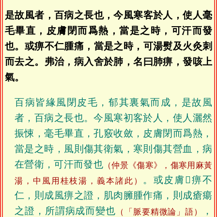
是故風者，百病之長也，今風寒客於人，使人毫
毛畢直，皮膚閉而爲熱，當是之時，可汗而發
也。或痹不仁腫痛，當是之時，可湯熨及火灸刺
而去之。弗治，病入舍於肺，名曰肺痹，發咳上
氣。
百病皆緣風閉皮毛，郁其裏氣而成，是故風
者，百病之長也。今風寒初客於人，使人灑然
振悚，毫毛畢直，孔竅收斂，皮膚閉而爲熱，
當是之時，風則傷其衛氣，寒則傷其營血，病
在營衛，可汗而發也
（仲景《傷寒》，傷寒用麻黃
。或皮膚𤺽痹不
湯，中風用桂枝湯，義本諸此）
仁，則成風痹之證，肌肉臃腫作痛，則成瘡瘍
之證，所謂病成而變也
，
（「脈要精微論」語）