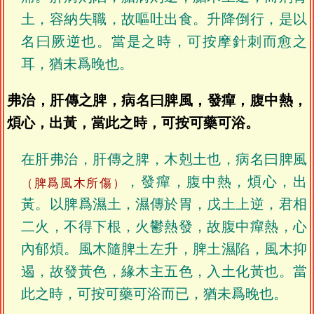
土，容納失職，故嘔吐出食。升降倒行，是以
名曰厥逆也。當是之時，可按摩針刺而愈之
耳，猶未爲晚也。
弗治，肝傳之脾，病名曰脾風，發癉，腹中熱，
煩心，出黃，當此之時，可按可藥可浴。
在肝弗治，肝傳之脾，木剋土也，病名曰脾風
，發癉，腹中熱，煩心，出
（脾爲風木所傷）
黃。以脾爲濕土，濕傳於胃，戊土上逆，君相
二火，不得下根，火鬱熱發，故腹中癉熱，心
內郁煩。風木隨脾土左升，脾土濕陷，風木抑
遏，故發黃色，緣木主五色，入土化黃也。當
此之時，可按可藥可浴而已，猶未爲晚也。