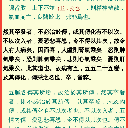
臟皆敗，上下不並
，則精神離散，
（並，交也）
氣血崩亡，良醫於此，弗能爲也。
然其卒發者，不必治於傳，或其傳化有不以次。
不以次入者，憂恐悲喜怒，令不得以其次，故令
人有大病矣。因而喜，大虛則腎氣乘矣，怒則肺
氣乘矣，恐則脾氣乘矣，悲則心氣乘矣，憂則肝
氣乘矣。此其道也。故病有五，五五二十五變，
及其傳化，傳乘之名也。卒，音猝。
五臟各傳其所勝，故治於其所傳，然其卒發
者，則不必治於其所傳，以其卒發，未及內
傳，或其傳化有不以次者也。不以次入者，五
情內傷，憂恐悲喜怒，令不得以其次也。傳不