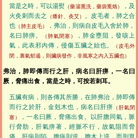
當是之時，可以湯熨
，及
（藥湯熏洗，藥袋熏烙）
火灸刺而去之
。皮毛者，肺之合
（燔針、灸艾）
也
，弗治，則病自皮毛入舍於肺，
（肺主皮毛）
名曰肺痹。
，肺金壅阻，發咳上
（肺氣閉塞）
氣，此表邪內傳，侵傷五臟之始也。
（皮毛外
閉，裏氣郁遏，則臟病發作，非風寒之內入五臟也）
弗治，肺即傳而行之肝，病名曰肝痹，一名曰
厥，脅痛出食，當是之時，可按若刺耳。
五臟有病，則各傳其所勝，在肺弗治，肺即傳
而行之於肝，金剋木也，病名曰肝痹
（肝氣閉
，一名曰厥，脅痛出食。以肝膽同氣，脈
塞）
行脅肋，肝氣痹著，經脈不行，故氣阻而脅
痛。肝病則陷，膽病則逆，膽木上逆，而刑胃