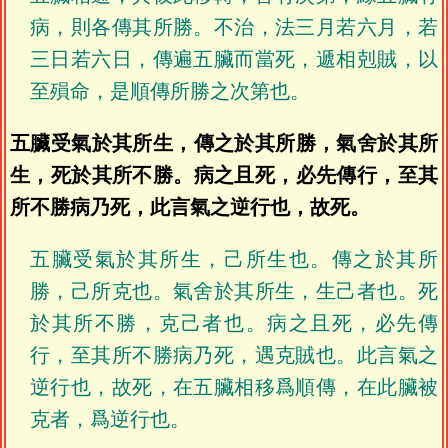
病，則各傳其所勝。不治，法三月若六月，若
三日若六日，傳遍五臟而當死，遞相剋賊，以
至殞命，是順傳所勝之次第也。
五臟受氣於其所生，傳之於其所勝，氣舍於其所
生，死於其所不勝。病之且死，必先傳行，至其
所不勝病乃死，此言氣之逆行也，故死。
五臟受氣於其所生，己所生也。傳之於其所
勝，己所克也。氣舍於其所生，生己者也。死
於其所不勝，克己者也。病之且死，必先傳
行，至其所不勝病乃死，遇克賊也。此言氣之
逆行也，故死，在五臟相移爲順傳，在此臟被
克者，爲逆行也。