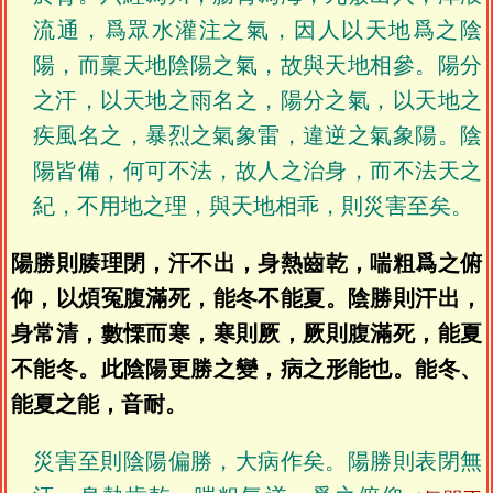
流通，爲眾水灌注之氣，因人以天地爲之陰
陽，而稟天地陰陽之氣，故與天地相參。陽分
之汗，以天地之雨名之，陽分之氣，以天地之
疾風名之，暴烈之氣象雷，違逆之氣象陽。陰
陽皆備，何可不法，故人之治身，而不法天之
紀，不用地之理，與天地相乖，則災害至矣。
陽勝則腠理閉，汗不出，身熱齒乾，喘粗爲之俯
仰，以煩冤腹滿死，能冬不能夏。陰勝則汗出，
身常清，數慄而寒，寒則厥，厥則腹滿死，能夏
不能冬。此陰陽更勝之變，病之形能也。能冬、
能夏之能，音耐。
災害至則陰陽偏勝，大病作矣。陽勝則表閉無