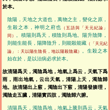
於本。
陰陽，天地之大道也，萬物之主，變化之原，
生殺之本，神明之府也
（五語與「天元紀論」
。積陽則爲天，積陰則爲地。陽升陰降，
同）
則能生能長，陽降陰升，則能殺能藏
（「天元紀
。生殺之本
論」：天以陽生陰長，地以陽殺陰藏）
始在於，是以治病必求於本。
故清陽爲天，濁陰爲地，地氣上爲云，天氣下爲
雨，雨出地氣，云出天氣，清陽上天，濁陰歸
地。故清陽出上竅，濁陰出下竅，清陽發腠理，
濁陰走五臟，清陽實四肢，濁陰歸六腑。
清陽爲天，濁陰爲地，地氣上騰則爲云，天氣