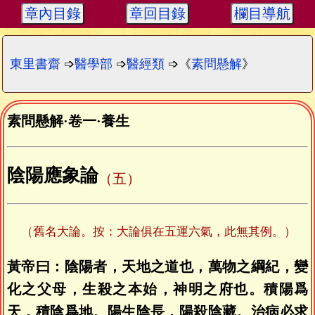
章內目錄
章回目錄
欄目導航
東里書齋
➩
醫學部
➩
醫經類
➩《
素問懸解
》
素問懸解
·
卷一
·
養生
陰陽應象論
（五）
（舊名大論。按：大論俱在五運六氣，此無其例。）
黃帝曰：陰陽者，天地之道也，萬物之綱紀，變
化之父母，生殺之本始，神明之府也。積陽爲
天，積陰爲地。陽生陰長，陽殺陰藏。治病必求