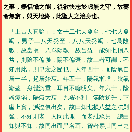
之事，樂恬憺之能，從欲快志於虛無之守，故壽
命無窮，與天地終，此聖人之治身也。
「上古天真論」：女子二七天癸至，七七天癸
竭，男子二八天癸至，八八天癸竭，七爲陰
數，故當損，八爲陽數，故當益。能知七損八
益，則陰不偏勝，陽不偏衰，故二者可調，不
知用此，則早衰之節也。人年四十，而陰氣自
居一半，起居始衰。年五十，陽氣漸虛，陰氣
漸盛，身體沉重，耳目不聰明矣。年六十，陰
器痿弱，陽氣大衰，九竅不利，濁陰逆升，下
虛上實，涕泣俱出矣。故曰知七損八益之法則
強，不知則老。人同此理，而老壯絕異，總由
知與不知，故同出而異名耳。智者察其同出之