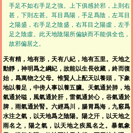
手足不如右手足之強。上下俱感於邪，上則右
甚，下則左甚。耳目爲陽，手足爲陰，左耳目
之陽盛，右手足之陰盛，右耳目之陽虛，左手
足之陰虛。此天地陰陽所偏缺而不能俱全也，
故邪偏居之。
天有精，地有形，天有八紀，地有五里。天地之
動靜，神明爲之綱紀，故能以生長收藏，終而復
始，爲萬物之父母。惟賢人上配天以養頭，下象
地以養足，中傍人事以養五臟。天氣通於肺，地
氣通於嗌，風氣通於肝，雷氣通於心，谷氣通於
脾，雨氣通於腎。六經爲川，腸胃爲海，九竅爲
水注之氣，以天地爲之陰陽。陽之汗，以天地之
雨名之，陽之氣，以天地之疾風名之。暴氣象