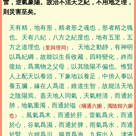
雷，逆氣象陽。故治不法天之紀，不用地之理，
則災害至矣。
天有精，地有形，精者形之魂也，形者精之魄
也。天有八紀，八方之紀度也，地有五里，五
方之道理也
。天地之動靜，有神明
（里與理同）
以爲紀綱，故能以生長收藏，四時變化，終而
復始，爲萬物之父母，以其陰陽不偏也。惟賢
人上配天以養頭，下象地以養足，中傍人事以
養五臟，緣在人爲道，維道生智，故能法天地
之陰陽焉。蓋天地人同氣，天氣輕清，而通於
肺，地氣重濁，而通於嗌
（咽通六腑，濁陰歸六腑
，風氣爲木，而通於肝，雷氣爲火，而通
也）
於心，谷氣爲濕，而通於脾，雨氣爲水，而通
於腎。六經爲川，腸胃爲海，九竅出入，津液