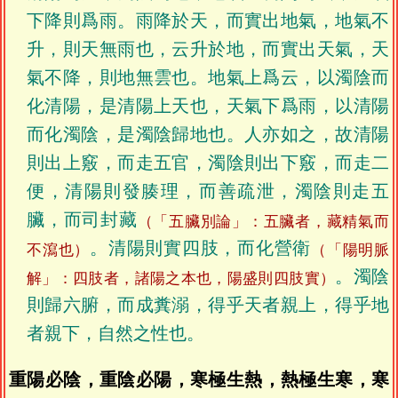
下降則爲雨。雨降於天，而實出地氣，地氣不
升，則天無雨也，云升於地，而實出天氣，天
氣不降，則地無雲也。地氣上爲云，以濁陰而
化清陽，是清陽上天也，天氣下爲雨，以清陽
而化濁陰，是濁陰歸地也。人亦如之，故清陽
則出上竅，而走五官，濁陰則出下竅，而走二
便，清陽則發腠理，而善疏泄，濁陰則走五
臟，而司封藏
（「五臟別論」：五臟者，藏精氣而
。清陽則實四肢，而化營衛
不瀉也）
（「陽明脈
。濁陰
解」：四肢者，諸陽之本也，陽盛則四肢實）
則歸六腑，而成糞溺，得乎天者親上，得乎地
者親下，自然之性也。
重陽必陰，重陰必陽，寒極生熱，熱極生寒，寒