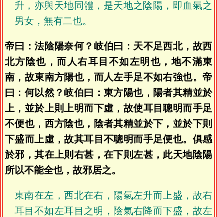
升，亦與天地同體，是天地之陰陽，即血氣之
男女，無有二也。
帝曰：法陰陽奈何？岐伯曰：天不足西北，故西
北方陰也，而人右耳目不如左明也，地不滿東
南，故東南方陽也，而人左手足不如右強也。帝
曰：何以然？岐伯曰：東方陽也，陽者其精並於
上，並於上則上明而下虛，故使耳目聰明而手足
不便也，西方陰也，陰者其精並於下，並於下則
下盛而上虛，故其耳目不聰明而手足便也。俱感
於邪，其在上則右甚，在下則左甚，此天地陰陽
所以不能全也，故邪居之。
東南在左，西北在右，陽氣左升而上盛，故右
耳目不如左耳目之明，陰氣右降而下盛，故左