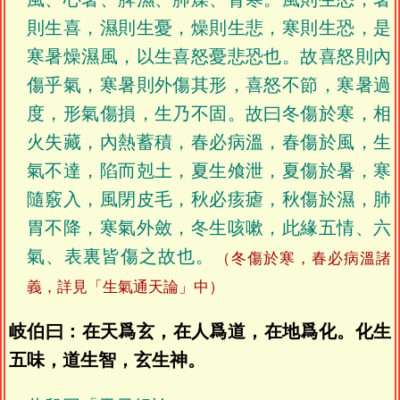
則生喜，濕則生憂，燥則生悲，寒則生恐，是
寒暑燥濕風，以生喜怒憂悲恐也。故喜怒則內
傷乎氣，寒暑則外傷其形，喜怒不節，寒暑過
度，形氣傷損，生乃不固。故曰冬傷於寒，相
火失藏，內熱蓄積，春必病溫，春傷於風，生
氣不達，陷而剋土，夏生飧泄，夏傷於暑，寒
隨竅入，風閉皮毛，秋必痎瘧，秋傷於濕，肺
胃不降，寒氣外斂，冬生咳嗽，此緣五情、六
氣、表裏皆傷之故也。
（冬傷於寒，春必病溫諸
義，詳見「生氣通天論」中）
岐伯曰：在天爲玄，在人爲道，在地爲化。化生
五味，道生智，玄生神。