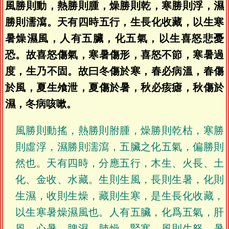
風勝則動，熱勝則腫，燥勝則乾，寒勝則浮，濕
勝則濡瀉。天有四時五行，生長化收藏，以生寒
暑燥濕風，人有五臟，化五氣，以生喜怒悲憂
恐。故喜怒傷氣，寒暑傷形，喜怒不節，寒暑過
度，生乃不固。故曰冬傷於寒，春必病溫，春傷
於風，夏生飧泄，夏傷於暑，秋必痎瘧，秋傷於
濕，冬病咳嗽。
風勝則動搖，熱勝則胕腫，燥勝則乾枯，寒勝
則虛浮，濕勝則濡瀉，五臟之化五氣，偏勝則
然也。天有四時，分應五行，木生、火長、土
化、金收、水藏。生則生風，長則生暑，化則
生濕，收則生燥，藏則生寒，是生長化收藏，
以生寒暑燥濕風也。人有五臟，化爲五氣，肝
風、心暑、脾濕、肺燥、腎寒。風則生怒，暑