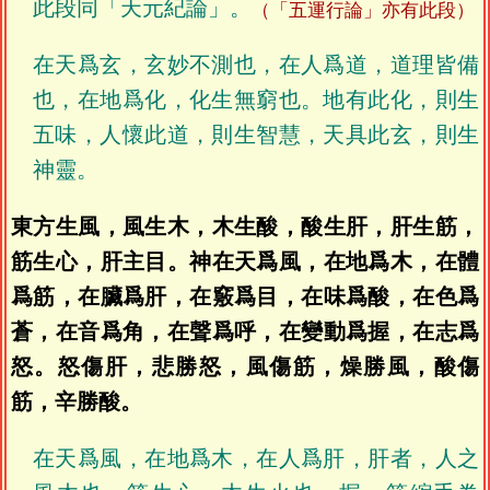
此段同「天元紀論」。
（「五運行論」亦有此段）
在天爲玄，玄妙不測也，在人爲道，道理皆備
也，在地爲化，化生無窮也。地有此化，則生
五味，人懷此道，則生智慧，天具此玄，則生
神靈。
東方生風，風生木，木生酸，酸生肝，肝生筋，
筋生心，肝主目。神在天爲風，在地爲木，在體
爲筋，在臟爲肝，在竅爲目，在味爲酸，在色爲
蒼，在音爲角，在聲爲呼，在變動爲握，在志爲
怒。怒傷肝，悲勝怒，風傷筋，燥勝風，酸傷
筋，辛勝酸。
在天爲風，在地爲木，在人爲肝，肝者，人之