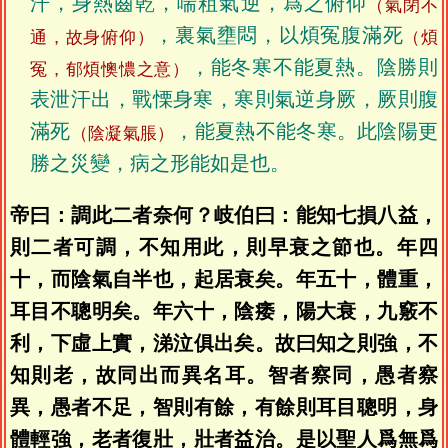
汗，身熱齒乾，喘粗氣逆，爲之俯仰
（氣閉不
，裏氣壅悶，以煩冤腹滿死
通，故身俯仰）
（煩
，能冬寒不能夏熱。陰勝則
冤，郁煩懊憹之意）
表泄汗出，戰慄身寒，寒則氣逆身厥，厥則腹
滿死
，能夏熱不能冬寒。此陰陽更
（陰凝氣脹）
勝之災變，病之形能如是也。
帝曰：調此二者奈何？岐伯曰：能知七損八益，
則二者可調，不知用此，則早衰之節也。年四
十，而陰氣自半也，起居衰矣。年五十，體重，
耳目不聰明矣。年六十，陰痿，陽大衰，九竅不
利，下虛上實，涕泣俱出矣。故曰知之則強，不
知則老，故同出而異名耳。智者察同，愚者察
異，愚者不足，智則有餘，有餘則耳目聰明，身
體輕強，老者復壯，壯者益治。是以聖人爲無爲