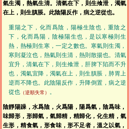
氣生濁，熱氣生清。清氣在下，則生飧泄，濁氣
在上，則生䐜脹。此陰陽反作，病之逆從也。
重陽之下，化而爲陰，陽極生陰也，重陰之
下，化而爲陽，陰極陽生也，是以寒極則生
熱，熱極則生寒，一定之數也。寒氣則生濁，
寒則凝泣也，熱氣則生清，熱則散揚也。清氣
宜升，清氣在下，則生飧泄，肝脾下陷而不升
也，濁氣宜降，濁氣在上，則生䐜脹，肺胃上
逆而不降也。此陰陽反作，升降倒置，病之逆
從也
。
（逆順失常）
陰靜陽躁，水爲陰，火爲陽，陽爲氣，陰爲味，
味歸形，形歸氣，氣歸精，精歸化，化生精，氣
生形，精食氣，形食味，形不足者，溫之以氣，