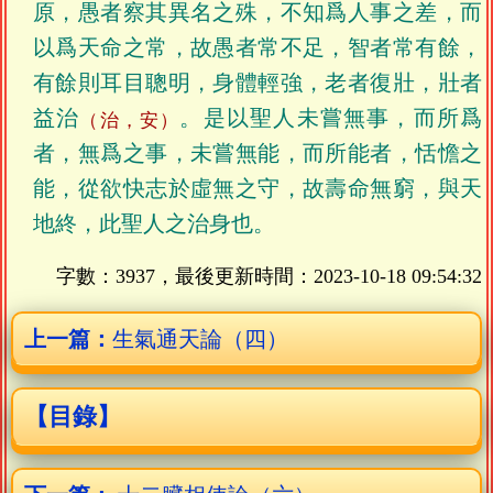
原，愚者察其異名之殊，不知爲人事之差，而
以爲天命之常，故愚者常不足，智者常有餘，
有餘則耳目聰明，身體輕強，老者復壯，壯者
益治
。是以聖人未嘗無事，而所爲
（治，安）
者，無爲之事，未嘗無能，而所能者，恬憺之
能，從欲快志於虛無之守，故壽命無窮，與天
地終，此聖人之治身也。
字數：3937，最後更新時間：
2023-10-18 09:54:32
上一篇：
生氣通天論（四）
【目錄】