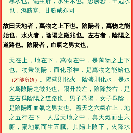
寒水也。髓生肝，水生木也。思勝恐，土剋水
也，濕勝寒、甘勝咸亦同。
故曰天地者，萬物之上下也。陰陽者，萬物之能
始也。水火者，陰陽之徵兆也。左右者，陰陽之
道路也。陰陽者，血氣之男女也。
天在上，地在下，萬物在中，是萬物之上下
也。物秉陰陽，而化形神，是萬物之能始也
。陽盛則化火，陰盛則化水，是水
（才能所始）
火爲陰陽之徵兆也。陽升於左，陰降於右，是
左右爲陰陽之道路也。男子爲陽，女子爲陰，
是陰陽即血氣之男女也。蓋天之六氣在上，地
之五行在下，人居天地之中，稟天氣而生六
腑，稟地氣而生五臟。其陽上陰下，火降水