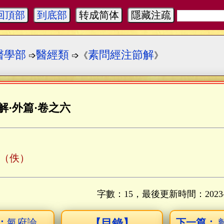
回頂部
到底部
转成简体
隱藏注疏
醫學部
醫經類
素問經注節解
➩
➩《
》
解
·
外篇
·
卷之六
（佚）
字數：15，最後更新時間：
2023
：
氣府論
【目錄】
下一篇：