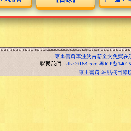
東里書齋專注於古籍全文免費在
聯繫我們：
dlsr@163.com
粤ICP备1401
東里書齋-站點欄目導