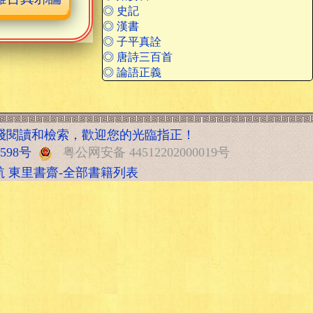
◎ 史記
◎ 漢書
◎ 子平真詮
◎ 唐詩三百首
◎ 論語正義
綫閱讀和檢索，歡迎您的光臨指正！
5598号
粤公网安备 44512202000019号
航
東里書齋-全部書籍列表