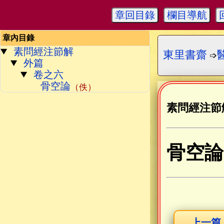
章回目錄
欄目導航
章內目錄
素問經注節解
東里書齋
➩
外篇
卷之六
骨空論
（佚）
素問經注節
骨空論
上一篇