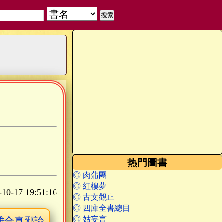
热門圖書
◎ 肉蒲團
◎ 紅樓夢
-10-17 19:51:16
◎ 古文觀止
◎ 四庫全書總目
◎ 姑妄言
離合真邪論