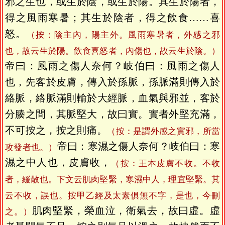
邪之生也，或生於陰，或生於陽。其生於陽者，
得之風雨寒暑；其生於陰者，得之飲食……喜
怒。
（按：陰主內，陽主外。風雨寒暑者，外感之邪
也，故云生於陽。飲食喜怒者，內傷也，故云生於陰。）
帝曰：風雨之傷人奈何？岐伯曰：風雨之傷人
也，先客於皮膚，傳入於孫脈，孫脈滿則傳入於
絡脈，絡脈滿則輸於大經脈，血氣與邪並，客於
分腠之間，其脈堅大，故曰實。實者外堅充滿，
不可按之，按之則痛。
（按：是謂外感之實邪，所當
帝曰：寒濕之傷人奈何？岐伯曰：寒
攻發者也。）
濕之中人也，皮膚收，
（按：王本皮膚不收。不收
者，緩散也。下文云肌肉堅緊，寒濕中人，理宜堅緊。其
云不收，誤也。按甲乙經及太素俱無不字，是也，今刪
肌肉堅緊，榮血泣，衛氣去，故曰虛。虛
之。）