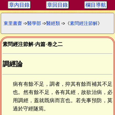
章內目錄
章回目錄
欄目導航
東里書齋
➩
醫學部
➩
醫經類
➩《
素問經注節解
》
素問經注節解
·
內篇
·
卷之二
調經論
病有有餘不足，調者，抑其有餘而補其不足
也。然有餘不足，各有其經，故欲治病，必
用調經，蓋就既病而言也。若先事預防，莫
過於守經隧焉。