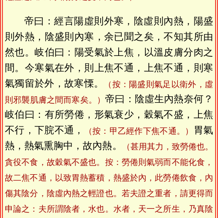
帝曰：經言陽虛則外寒，陰虛則內熱，陽盛
則外熱，陰盛則內寒，余已聞之矣，不知其所由
然也。岐伯曰：陽受氣於上焦，以溫皮膚分肉之
間。今寒氣在外，則上焦不通，上焦不通，則寒
氣獨留於外，故寒慄。
（按：陽盛則氣足以衛外，虛
帝曰：陰虛生內熱奈何？
則邪襲肌膚之間而寒矣。）
岐伯曰：有所勞倦，形氣衰少，穀氣不盛，上焦
不行，下脘不通，
胃氣
（按：甲乙經作下焦不通。）
熱，熱氣熏胸中，故內熱。
（甚用其力，致勞倦也。
貪役不食，故穀氣不盛也。按：勞倦則氣弱而不能化食，
故二焦不通，以致胃熱蓄積，熱盛於內，此勞倦飲食，內
傷其陰分，陰虛內熱之輕證也。若夫證之重者，請更得而
申論之：夫所謂陰者，水也。水者，天一之所生，乃真陰