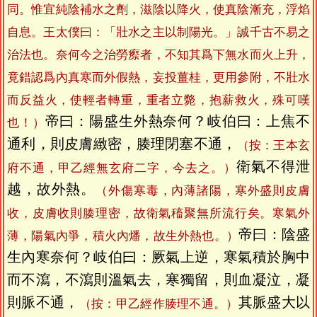
同。惟宜純陰補水之劑，滋陰以降火，使真陰漸充，浮焰
自息。王太僕曰：「壯水之主以制陽光。」誠千古不易之
治法也。奈何今之治勞瘵者，不知其爲下無水而火上升，
竟錯認爲內真寒而外假熱，妄投薑桂，更用參附，不壯水
而反益火，使輕者轉重，重者立斃，抱薪救火，殊可嘆
帝曰：陽盛生外熱奈何？岐伯曰：上焦不
也！）
通利，則皮膚緻密，腠理閉塞不通，
（按：王本玄
衛氣不得泄
府不通，甲乙經無玄府二字，今去之。）
越，故外熱。
（外傷寒毒，內薄諸陽，寒外盛則皮膚
收，皮膚收則腠理密，故衛氣稸聚無所流行矣。寒氣外
帝曰：陰盛
薄，陽氣內爭，積火內燔，故生外熱也。）
生內寒奈何？岐伯曰：厥氣上逆，寒氣積於胸中
而不瀉，不瀉則溫氣去，寒獨留，則血凝泣，凝
則脈不通，
其脈盛大以
（按：甲乙經作腠理不通。）