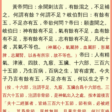
黃帝問曰：余聞刺法言，有餘瀉之，不足補
之。何謂有餘？何謂不足？岐伯對曰：有餘有
五，不足亦有五，帝欲何問？帝曰：願盡聞之。
岐伯曰：神有餘有不足，氣有餘有不足，血有餘
有不足，形有餘有不足，志有餘有不足。凡此十
者，其氣不等也。
（神屬心，氣屬肺，血屬肝，形屬
帝曰：人有精
脾，志屬腎。以各有所宗，故不等也。）
氣、津液、四肢、九竅、五臟、十六部、三百六
十五節，乃生百病，百病之生，皆有虛實。今夫
子乃言有餘有五，不足亦有五，何以生之乎？
（按，十六部，注謂手足、九竅、五臟合爲十六部也。三
百六十五節，注謂非骨節，是神氣出入之處。按本篇後言
「夫十二經脈者，皆絡三百六十五節，節有病，必被經
脈」，其爲骨節，居然無疑。且果非骨節，何以言絡