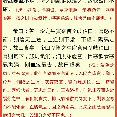
者聶闢氣不足，按之則氣足以溫之，故快然而不
痛。
（按：聶闢，怯弱也。寒束肌腠，榮澀衛去，氣血
虛寒。按之則血動氣行，轉寒爲溫，故快然而不痛也。）
帝曰：善！陰之生實奈何？岐伯曰：喜怒不
節，則陰氣上逆，上逆則下虛，下虛則陽氣走
之，故曰實矣。帝曰？陰之生虛奈何？岐伯曰：
喜則氣下，悲則氣消，消則脈虛空，因寒飲食寒
氣熏滿，則血泣氣去，故曰虛矣。
（按：陰陽之
病，並有虛實，此但言陰而不言陽者，以陽之虛實，顯形
於外，惟陰之生病，或實或虛，變而難測也。生，猶變
也。喜怒悲者，五志之三也。三者過極，則氣上浮而入於
陽分之中，有似於實矣。抑或氣消散而降於下，則氣虛寒
而不能化食，血澀氣去，因之愈虛矣。此病之由陰而變爲
他證之大凡，與陽分之變不同也。）