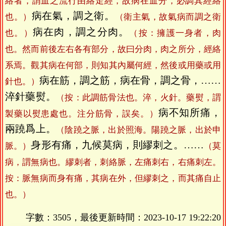
絡者，謂血之流行由絡走經，故病在血分，必調其經絡
病在氣，調之衛。
也。）
（衛主氣，故氣病而調之衛
病在肉，調之分肉。
也。）
（按：擁護一身者，肉
也。然而前後左右各有部分，故曰分肉，肉之所分，經絡
系焉。觀其病在何部，則知其內屬何經，然後或用藥或用
病在筋，調之筋，病在骨，調之骨，……
針也。）
淬針藥熨。
（按：此調筋骨法也。淬，火針。藥熨，謂
病不知所痛，
製藥以熨患處也。注分筋骨，誤矣。）
兩蹺爲上。
（陰蹺之脈，出於照海。陽蹺之脈，出於申
身形有痛，九候莫病，則繆刺之。……
脈。）
（莫
病，謂無病也。繆刺者，刺絡脈，左痛刺右，右痛刺左。
按：脈無病而身有痛，其病在外，但繆刺之，而其痛自止
也。）
字數：3505，最後更新時間：
2023-10-17 19:22:20