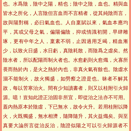
也。水爲陰，陰中之陽，精也；陰中之陰，血也。精與血
皆水之所化，人言陰但言血而不言精者，從其純陰而言，
故與陽對稱，必曰氣血也。人自稟賦以來，氣血本應均
平，其或父母之氣，偏陽偏陰，抑或情識初開，早肆雕
琢，更有中年之人，稟素不弱，止因過用乏竭，精血漸
少，以致火日盛，水日虧，真陰耗散，而陰爲之虛矣。然
陰水者，所以配陽而制火者也。水愈虧則火愈熾，火寡所
畏而熱於內，是火之熱於內也，非真火氣有餘也。陰虛水
涸不能制火，故火獨盛，如勞瘵之證是也。昧者不解其
故，每以苦寒治火。間有少知讀書者，則又以桂附引火歸
源。噫！豈知此證正治固非所宜，即從治之法亦不可用。
蓋內熱原本於陰虛，下已無水，故令火升。若用桂附以降
火，火既獨盛，無水相濟，隨降隨升，其火益熾矣。與至
真要大論所言從治反治，陰證似陽之可以引火歸源者不