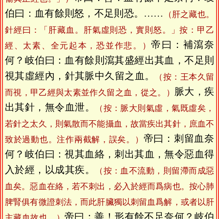
伯曰：血有餘則怒，不足則恐。……
（肝之藏也。
針經曰：「肝藏血。肝氣虛則恐，實則怒。」按：甲乙
帝曰：補瀉奈
經、太素、全元起本，恐並作悲。）
何？岐伯曰：血有餘則瀉其盛經出其血，不足則
視其虛經內，針其脈中久留之血。
（按：王本久留
脈大，疾
而視，甲乙經與太素並作久留之血，從之。）
出其針，無令血泄。
（按：脈大則氣虛，氣既虛矣，
若針之太久，則氣散而不能攝血，故當疾出其針，庶血不
帝曰：刺留血奈
致於過動也。注作兩截解，誤矣。）
何？岐伯曰：視其血絡，刺出其血，無令惡血得
入於經，以成其疾。
（按：血不流動，則留滯而成惡
血矣。惡血在絡，若不刺出，必入於經而爲病也。按心肺
脾腎俱有微證刺法，而此肝臟獨以刺留血爲解，或者以肝
帝曰：善！形有餘不足奈何？岐伯
主藏血故也。）