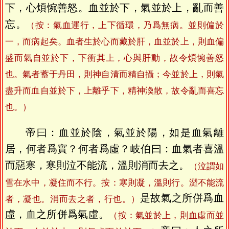
下，心煩惋善怒。血並於下，氣並於上，亂而善
忘。
（按：氣血運行，上下循環，乃爲無病。並則偏於
一，而病起矣。血者生於心而藏於肝，血並於上，則血偏
盛而氣自並於下，下衝其上，心與肝動，故令煩惋善怒
也。氣者蓄于丹田，則神自清而精自攝；今並於上，則氣
盡升而血自並於下，上離乎下，精神渙散，故令亂而喜忘
也。）
帝曰：血並於陰，氣並於陽，如是血氣離
居，何者爲實？何者爲虛？岐伯曰：血氣者喜溫
而惡寒，寒則泣不能流，溫則消而去之。
（泣謂如
雪在水中，凝住而不行。按：寒則凝，溫則行。澀不能流
是故氣之所併爲血
者，凝也。消而去之者，行也。）
虛，血之所併爲氣虛。
（按：氣並於上，則血虛而並