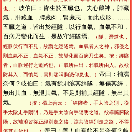
岐伯曰：皆生於五臟也。夫心藏神，肺藏
也。）
氣，肝藏血，脾藏肉，腎藏志，而此成形。……
五臟之道，皆出於經隧，以行血氣。血氣不和，
百病乃變化而生，是故守經隧焉。
（隧，潛道也，
經脈伏行而不見，故謂之經隧焉。血氣者人之神，邪侵之
則血氣不正，血氣不正，故變化而百病乃生矣。按：經隧
者，血脈運行之道路也。正氣所由出，邪氣所由入。故欲
帝曰：補瀉
防其入，而慎氣，實則喘喝胸憑仰息也。）
奈何？岐伯曰：氣有餘則瀉其經隧，無傷其經，
無出其血，無泄其氣。不足則補其經隧，無出其
氣。……
（按：楊上善云：「經隧者，手太陰之別，從
手太陰走手陽明，乃是手太陰向手陽明之道。欲導臟腑陰
陽，故補瀉皆從正經別走之絡，瀉其陰經別走之路，不得
帝曰：善！血有餘不足奈何？岐
傷其正經也。」）