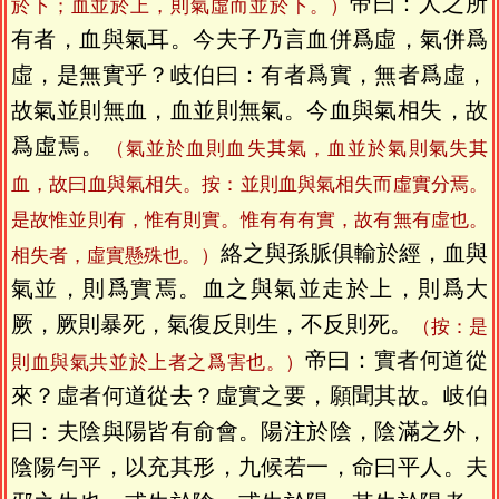
帝曰：人之所
於下；血並於上，則氣虛而並於下。）
有者，血與氣耳。今夫子乃言血併爲虛，氣併爲
虛，是無實乎？岐伯曰：有者爲實，無者爲虛，
故氣並則無血，血並則無氣。今血與氣相失，故
爲虛焉。
（氣並於血則血失其氣，血並於氣則氣失其
血，故曰血與氣相失。按：並則血與氣相失而虛實分焉。
是故惟並則有，惟有則實。惟有有有實，故有無有虛也。
絡之與孫脈俱輸於經，血與
相失者，虛實懸殊也。）
氣並，則爲實焉。血之與氣並走於上，則爲大
厥，厥則暴死，氣復反則生，不反則死。
（按：是
帝曰：實者何道從
則血與氣共並於上者之爲害也。）
來？虛者何道從去？虛實之要，願聞其故。岐伯
曰：夫陰與陽皆有俞會。陽注於陰，陰滿之外，
陰陽勻平，以充其形，九候若一，命曰平人。夫