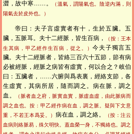
澀，故中寒……。
（溫氣，謂陽氣也。陰逆內滿，則
陽氣去於皮外也。）
帝曰：夫子言虛實者有十，生於五臟。五
臟，五脈耳。夫十二經脈，皆生百病，
（按：王本
今夫子獨言五
生其病，甲乙經作生百病，從之。）
臟。夫十二經脈者，皆絡三百六十五節，節有病
必被經脈，經脈之病皆有虛實，何以合之？岐伯
曰：五臟者，……六腑與爲表裏，經絡支節，各
生虛實，其病所居，隨而調之。病在脈，調之
血。
（脈者血之府，脈實血實，脈虛血虛，由此脈病而
調之血也。按：甲乙經作病在血，調之脈。疑與下文意
病在血，調之絡。
重，不若王本爲妥。）
（按：注云
血病則絡脈易，殊欠明快。蓋血榮一身，不獨絡也。調之