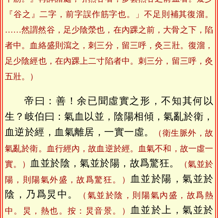
『谷之』二字，前字誤作筋字也。」不足則補其復溜。
……然謂然谷，足少陰滎也，在內踝之前，大骨之下，陷
者中。血絡盛則瀉之，刺三分，留三呼，灸三壯。復溜，
足少陰經也，在內踝上二寸陷者中。刺三分，留三呼，灸
五壯。）
帝曰：善！余已聞虛實之形，不知其何以
生？岐伯曰：氣血以並，陰陽相傾，氣亂於衛，
血逆於經，血氣離居，一實一虛。
（衛生脈外，故
氣亂於衛。血行經內，故血逆於經。血氣不和，故一虛一
血並於陰，氣並於陽，故爲驚狂。
實。）
（氣並於
血並於陽，氣並於
陽，則陽氣外盛，故爲驚狂。）
陰，乃爲炅中。
（氣並於陰，則陽氣內盛，故爲熱
血並於上，氣並於
中。炅，熱也。按：炅音景。）