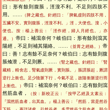
曰：形有餘則腹脹，涇溲不利。不足則四肢不
用。……
（脾之藏也。針經曰：「脾氣虛則四肢不用，
五臟不安。實則腹脹，涇溲不利。」涇，大便也。溲，小
便也。按：楊上善云：「涇作經，婦人月經也。」亦
帝曰：補瀉奈何？岐伯曰：形有餘則瀉其
通。）
陽經，不足則補其陽絡。……
帝
（並胃之經絡。）
曰：善！志有餘不足奈何？岐伯曰：志有餘則腹
脹飧泄，不足則厥。……
（腎之藏也。針經曰：「腎
藏精，精舍志，腎氣虛則厥，實則脹。」脹謂脹起，厥謂
逆行上衝也。足少陰脈下行，今氣不足，故隨衝脈逆行而
帝曰：補瀉奈何？岐伯曰：志有餘則瀉
上衝也。）
然筋血者，
（按：新校正云：「按甲乙經及太素云：
『瀉然筋血者，出其血。』楊上善云：『然筋，當是然谷
下筋。』再詳諸處，引然谷者，多雲然谷之前血者。疑少