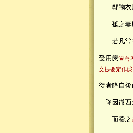
鄭鞠衣
孤之妻
若凡常
受用篋
篋唐
文提要定作篋
復者降自後
降因徹西
而爨之