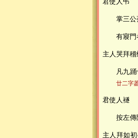
君使人弔
掌三公
有寢門
主人哭拜稽
凡九踊
廿二字
君使人襚
按左傳
主人拜如初