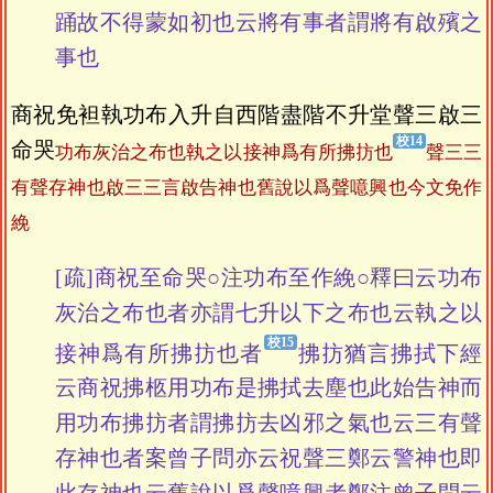
踊故不得蒙如初也云將有事者謂將有啟殯之
事也
商祝免袒執功布入升自西階盡階不升堂聲三啟三
命哭
功布灰治之布也執之以接神爲有所拂㧍也
聲三三
有聲存神也啟三三言啟告神也舊說以爲聲噫興也今文免作
絻
[疏]商祝至命哭○注功布至作絻○釋曰云功布
灰治之布也者亦謂七升以下之布也云執之以
接神爲有所拂㧍也者
拂㧍猶言拂拭下經
云商祝拂柩用功布是拂拭去塵也此始告神而
用功布拂㧍者謂拂㧍去凶邪之氣也云三有聲
存神也者案曾子問亦云祝聲三鄭云警神也即