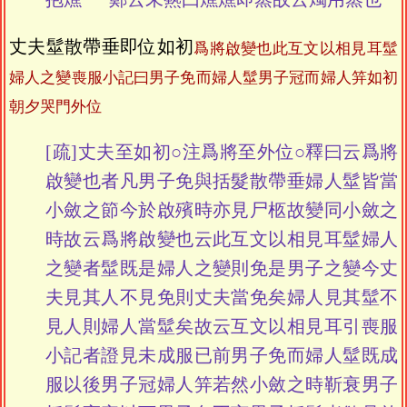
丈夫髽散帶垂即位如初
爲將啟變也此互文以相見耳髽
婦人之變喪服小記曰男子免而婦人髽男子冠而婦人笄如初
朝夕哭門外位
[疏]丈夫至如初○注爲將至外位○釋曰云爲將
啟變也者凡男子免與括髮散帶垂婦人髽皆當
小斂之節今於啟殯時亦見尸柩故變同小斂之
時故云爲將啟變也云此互文以相見耳髽婦人
之變者髽既是婦人之變則免是男子之變今丈
夫見其人不見免則丈夫當免矣婦人見其髽不
見人則婦人當髽矣故云互文以相見耳引喪服
小記者證見未成服已前男子免而婦人髽既成
服以後男子冠婦人笄若然小斂之時靳衰男子