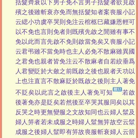
括髮齊衰以下男子免不言男子括髮者欲見啟
殯之後雖斬衰亦免而無括髮知者案喪服小記
云緦小功虞卒哭則免注云棺柩巳藏嫌恩輕可
以不免也言則免者則既殯先啟之閒雖有事不
免以此而言先啟不免則啟當免矣又喪服小記
云君弔雖不當免時也主人必免不散麻雖異國
之君免也親者皆免注云不散麻者自若絞垂爲
人君變貶於大斂之前既啟之後也親者天功以
上也注直言不散麻貶於既啟之後則主人著免
不貶矣以此言之啟後主人著免可知
若啟
後著免亦是貶矣若然後至卒哭其服同矣以其
反哭之時更無變服之文故知同也云婦人髽及
婦人笄者若未成服之時婦人髽無笄故空云髽
成服之後婦人髽即有笄故喪服斬衰婦人云箭