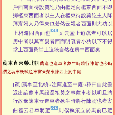
戶西南面待設奠訖乃由柩足向柩東西面不即
鄉柩東西面者以主人在柩東待設奠訖主人降
拜賔婦人乃得東也若然云親者西面則大功以
上相隨同西面也
又云堂上迫疏者可以居
房中者以其言親者西面明疏者小功以下不得
堂上西面爲堂上迫狹自然在房中西面矣
薦車直東榮北輈
薦進也進車者象生時將行陳駕也今時
謂之魂車輈轅也車當東榮東陳西上於中庭
[疏]薦車至北輈○注薦進至中庭○釋曰自此盡
還出論薦車馬設遷祖奠之事薦車者以明旦將
行故豫陳車云進車者象生時將行陳駕也者案
曲禮云君車將駕
則僕執策立於馬前巳駕