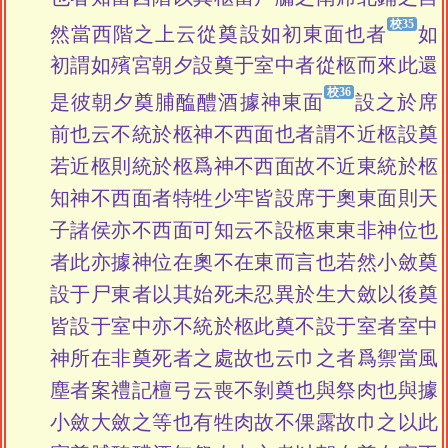
然當西階之上云從奠設如初東面也者
如
初謂如殯宮朝夕設奠于室中者從柩而來此還
是彼朝夕奠脯醢醴酒據神東面
設之於席
前也云不統於柩神不西面也者謂不近柩設奠
若近柩則統於柩爲神不西面故不近東統於柩
知神不西面者特牲少牢皆設席于奧東面則天
子諸侯亦不西面可知云不設柩東東非神位也
者此亦據神位在奧不在東而言也若然小斂奠
設于尸東者以其始死未忍異於生大斂以後奠
皆設于室中亦不統於柩此奠不設于室者室中
神所在非奠死者之處故也云巾之者爲禦當風
塵者案禮記檀弓云喪不剝奠也與祭肉也與據
小斂大斂之等也有牲肉故不倮露故巾之以此