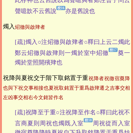
此存神也云舊說以爲聲噫興者鄭注曾子問云
聲噫歆不云舊說
亦是舊說也
燭入
炤徹與啟肂者
[疏]燭入○注炤徹與啟肂者○釋曰上云二燭此
鄭云炤徹與啟肂則一燭於室中炤徹
奠一
燭於堂照開殯肂也
祝降與夏祝交于階下取銘置于重
祝降者祝徹宿奠降
也與下祝交事相接也夏祝取銘置于重爲啟肂遷之吉事交相
左凶事交相右今文銘皆作名
[疏]祝降至于重○注祝降至作名○釋曰此祝不
言商夏則周祝也燭既入室
周祝從而入室
徹宿奠降降時夏祝自下升取銘降置于重爲妨