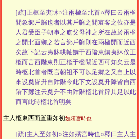
[疏]正柩至夷牀○注兩楹至北首○釋曰云兩楹
閒象鄉戶牖也者以其戶牖之閒賔客之位亦是
人君受臣子朝事之處父母神之所在故於兩楹
之閒北面鄉之若言鄉戶牖則在兩楹閒而近西
矣故下記云夷牀輁軸饌于西階東饌夷牀俟正
柩而言西階東則正柩于楹閒近西可知矣云是
時柩北首者既言朝祖不可以足鄉之又自上以
來設奠皆升自阼階今此下文設奠升降皆自西
階下鄭注云奠升不由阼階柩北首辟其足以此
而言此時柩北首明矣
主人柩東西面置重如初
如殯宮時也
[疏]主人至如初○注如殯宮時也○釋曰主人主