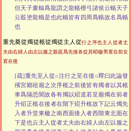
但天子畫轅爲龍謂之龍輴檀弓諸侯云輴天子
云菆塗龍輴是也此輴皆有四周爲輴故名爲輴
也
重先奠從燭從柩從燭從主人從
行之序也主人從者丈
夫由右婦人由左以服之親疏爲先後各從其昭穆男賔在前女
賔在後
[疏]重先至人從○注行之至在後○釋曰此論發
殯宮鄉祖廟之次序柩之前後皆有燭者以其柩
車爲隔恐闇故各有燭以炤道若至廟燭在前者
升炤正柩在後者在階下炤升柩故下記云燭先
入者升堂東楹之南西面後入者西階東北面在
下是也云主人從者丈夫由右婦人由左以服之