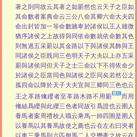
著之則同故云其著之如罽然也云天子之臣如
其命數者案典命云三公八命其卿六命大夫四
命出封皆加一等命數雖卑於諸侯以王人雖微
猶序諸侯之上故得與同依命數就依命數其色
則無過五采罽以其金路以下與諸侯其飾與王
同諸侯之臣既同三色明天子大夫以上亦五采
罽與諸侯同但天子之士三命以下不得依命少
於諸侯之臣當同色與諸侯之臣同矣若然公之
孤四命以降於天子大夫宜與三卿同三色也云
王之革路絛纓者至革路木路不用罽
而用
絛絲爲纓與此纓三色者同故引爲證也云圉人
養馬者案周禮校人職云乘馬一師四圉是圉人
以養馬以其養馬故使之薦也云在左右曰夾者
以車三乘馬則六匹每馬二人交轡牽之故云在