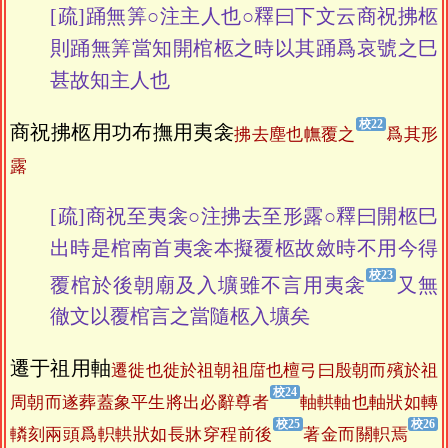
[疏]踊無筭○注主人也○釋曰下文云商祝拂柩
則踊無筭當知開棺柩之時以其踊爲哀號之巳
甚故知主人也
商祝拂柩用功布撫用夷衾
拂去塵也幠覆之
爲其形
露
[疏]商祝至夷衾○注拂去至形露○釋曰開柩巳
出時是棺南首夷衾本擬覆柩故斂時不用今得
覆棺於後朝廟及入壙雖不言用夷衾
又無
徹文以覆棺言之當隨柩入壙矣
遷于祖用軸
遷徙也徙於祖朝祖庿也檀弓曰殷朝而殯於祖
周朝而遂葬蓋象平生將出必辭尊者
軸輁軸也軸狀如轉
轔刻兩頭爲軹輁狀如長牀穿程前後
著金而關軹焉