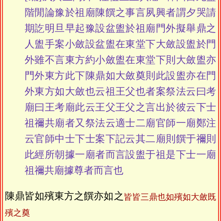
階閒論豫於祖廟陳饌之事言夙興者謂夕哭請
期訖明旦早起豫設盆盥於祖廟門外擬舉鼎之
人盥手案小斂設盆盥在東堂下大斂設盥於門
外雖不言東方約小斂盥在東堂下則大斂盥亦
門外東方此下陳鼎如大斂奠則此設盥亦在門
外東方如大斂也云祖王父也者案祭法云曰考
廟曰王考廟此云王父王父之言出於彼云下士
祖禰共廟者又祭法云適士二廟官師一廟鄭注
云官師中士下士案下記云其二廟則饌于禰則
此經所朝據一廟者而言設盥于祖是下士一廟
祖禰共廟據尊者而言也
陳鼎皆如殯東方之饌亦如之
皆皆三鼎也如殯如大斂既
殯之奠