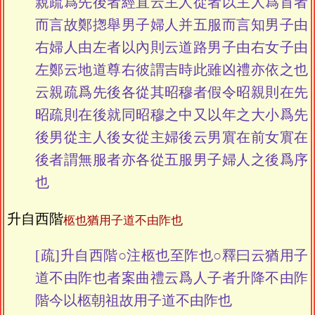
親疏爲先後者經直云主人從者以主人爲首者
而言故鄭揔舉男子婦人并五服而言知男子由
右婦人由左者以內則云道路男子由右女子由
左鄭云地道尊右彼謂吉時此雖凶禮亦依之也
云親疏爲先後各從其昭穆者假令昭親則在先
昭疏則在後就同昭穆之中又以年之大小爲先
後男從主人後女從主婦後云男賔在前女賔在
後者謂無服者亦各從五服男子婦人之後爲序
也
升自西階
柩也猶用子道不由阼也
[疏]升自西階○注柩也至阼也○釋曰云猶用子
道不由阼也者案曲禮云爲人子者升降不由阼
階今以柩朝祖故用子道不由阼也