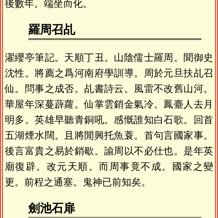
後數年。端坐而化。
羅周召乩
濯纓亭筆記。天順丁丑。山陰儒士羅周。聞御史
沈性。將薦之爲河南府學訓導。周於元旦扶乩召
仙。問事之成否。乩書詩云。風雷不改舊山河。
華屋年深蔓薜蘿。仙掌雲銷金氣冷。鳳臺人去月
明多。英雄早聽青銅吼。感慨誰知白石歌。回首
五湖煙水闊。且將閒興托魚蓑。首句言國家事。
後言富貴之易於銷歇。諭周以不必仕也。是年英
廟復辟。改元天順。而周事竟不成。國家之變
更。前程之通塞。鬼神已前知矣。
劍池石扉