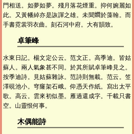
門相送。如夢如夢。殘月落花煙重。抑何婉麗如
此。又黃幡綽亦是詼諢之雄。未聞𡢃於藻翰。而
手書霓裳羽衣曲。刻石河中府。大有韻致。
卓筆峰
水東日記。楊文定公云。范文正。高季迪。皆姑
蘇人。兩人氣象甚不同。於其所賦卓筆峰見之。
按季迪詩。見姑蘇雜詠。范詩則無載。范云。笠
澤硯池小。穹窿架石峨。仰憑天作紙。寫出太平
歌。高云。雲來初似墨。雁過還成字。千載只書
空。山靈恨何事。
木偶能詩