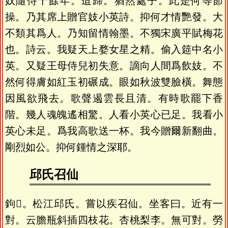
奴隨侍十餘年。迨歸。猶然處子。此是何等節
操。乃其席上贈官妓小英詩。抑何才情艷發。大
不類其爲人。乃知留情翰墨。不獨宋廣平賦梅花
也。詩云。我疑天上婺女星之精。偷入筵中名小
英。又疑王母侍兒初失意。謫向人間爲飲妓。不
然何得膚如紅玉初碾成。眼如秋波雙臉橫。舞態
因風欲飛去。歌聲遏雲長且清。有時歌罷下香
階。幾人魂魄遙相驚。人看小英心已足。我看小
英心未足。爲我高歌送一杯。我今贈爾新翻曲。
剛烈如公。抑何鍾情之深耶。
邱氏召仙
鉤𢆯。松江邱氏。嘗以疾召仙。坐客曰。近有一
對。云膽瓶斜插四枝花。杏桃梨李。無可對。勞