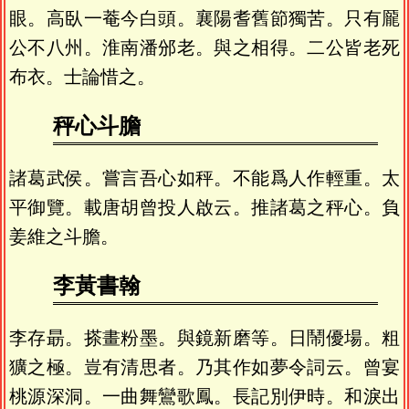
眼。高臥一菴今白頭。襄陽耆舊節獨苦。只有龎
公不八州。淮南潘邠老。與之相得。二公皆老死
布衣。士論惜之。
秤心斗膽
諸葛武侯。嘗言吾心如秤。不能爲人作輕重。太
平御覽。載唐胡曾投人啟云。推諸葛之秤心。負
姜維之斗膽。
李黃書翰
李存朂。搽畫粉墨。與鏡新磨等。日鬧優場。粗
獷之極。豈有清思者。乃其作如夢令詞云。曾宴
桃源深洞。一曲舞鸞歌鳳。長記別伊時。和淚出