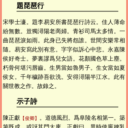
題琵琶行
宋學士濓。題李易安所書琵琶行詩云。佳人薄命
紛無數。豈獨潯陽老啇婦。青衫司馬太多情。一
曲琵琶淚如雨。此身已失將怨誰。世間安樂常相
隨。易安寫此別有意。字字似訴心中悲。永嘉陳
侯好奇士。夢裏謬爲兒女語。花顏國色草上塵。
朽骨何堪污唇齒。生男當如魯男子。生女當如夏
侯女。千年穢跡吾欲洗。安得潯陽半江水。此有
關世教之作。故錄之。
示子詩
陳正獻
。道德風烈。爲阜陵名相第一。築
俊卿
第既成。或訝其門太庳。正獻曰。異時使竈婢乳