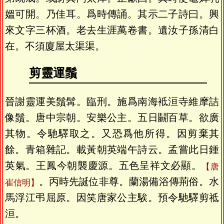
媼可開。乃佳耳。爲時傳誦。其示二子詩曰。興
來文字三杯酒。老去生涯萬卷書。遺汝子孫清白
在。不須廈屋太渠渠。
剪靈運鬚
晉謝靈運美鬚髯。臨刑。施爲南海袛洹寺維摩詰
像鬚。唐中宗朝。安樂公主。五日鬭百草。欲廣
其物。令馳驛取之。又恐爲他所得。因剪棄其
餘。青箱雜記。載黃朝英端午詩云。孟嘗此日鍾
英氣。王鳳今朝襲慶源。五色呈祥文必顯。
唐
。丙時先誕位非尊。蘭湯備浴傳荊俗。水
崔信明
馬浮江弔屈原。因笑唐家公主騃。預令馳驛剪祗
洹。