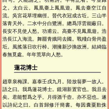
白句。人能誦之。功甫詩。罕有記者。今並錄
之。太白云。鳳凰臺上鳳凰遊。鳳去臺空江自
流。吳宮花草埋幽徑。晉代衣冠成古坵。三山半
落青天外。二水中分白鷺洲。總爲浮雲能蔽日。
長安不見使人愁。功甫云。高臺不見鳳凰遊。浩
浩長江入海流。舞罷青娥同去國。戰殘白骨尚盈
坵。風搖落日吹行棹。潮擁新沙換故洲。結綺臨
春無覓處。年年荒草向人愁。
蓮花博士
趙章泉梅課。嘉泰壬戌九月。陸放翁夢一故人。
語之曰。我爲蓮花博士。鏡湖新置官也。我且去
矣。君能暫爲之乎。月得酒千壺。亦不惡也。遂
以詩紀之曰。白首歸修汗簡書。每因囊粟歎侏