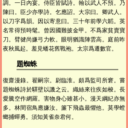
調。一日內宴。侍臣皆賦詩。翰以武人不預。乃
陳曰。臣少亦學詩。乞應詔。大宗曰。卿武人。
以刀字爲韻。因以寄意曰。三十年前學六韜。英
名常得預時髦。曾因國難披金甲。不爲家貧賣寶
刀。臂徤尚嫌弓力軟。眼明猶識陣雲高。庭前昨
夜秋風起。羞見蟠花舊戰袍。太宗爲遷數官。
題蜘蛛
復齋漫錄。翟嗣宗。尉臨淮。頗爲監司所窘。嘗
題蜘蛛詩於驛壁以譏之云。織絲來往疾如梭。長
愛騰空作網羅。害物身心雖甚小。漫天綱紀亦無
多。林間宿鳥應嫌汝。簾下飛蟲最懼他。莫學螳
螂捕蟬勇。須知黃雀奈君何。