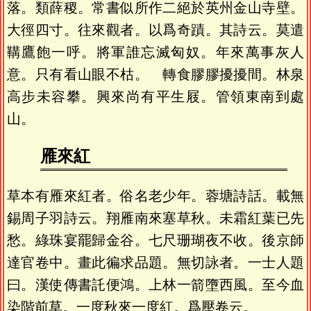
落。類薛稷。常書似所作二絕於英州金山寺壁。
大徑四寸。往來觀者。以爲奇蹟。其詩云。莫遣
鞲鷹飽一呼。將軍誰忘滅匈奴。年來萬事灰人
意。只有看山眼不枯。 轉食膠膠擾擾間。林泉
高步未容攀。興來尚有平生屐。管領東南到處
山。
雁來紅
草本有雁來紅者。俗名老少年。蓉塘詩話。載無
錫周子羽詩云。翔雁南來塞草秋。未霜紅葉已先
愁。綠珠宴罷歸金谷。七尺珊瑚夜不收。後京師
達官卷中。畫此徧求品題。無切詠者。一士人題
曰。漢使傳書託便鴻。上林一箭墮西風。至今血
染階前草。一度秋來一度紅。爲壓卷云。