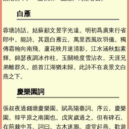
白雁
蓉塘詩話。姑蘇顧文昱字光遠。明初爲廣東行省
郎中。能詩。其題白雁云。萬里西風吹羽儀。獨
傳霜翰向南飛。蘆花映月迷清影。江水涵秋點素
輝。錦瑟夜調冰作柱。玉關曉度雪沾衣。天涯兄
弟離群久。皓首江湖猶未歸。此詩不在袁景文白
燕之下。
慶樂園詞
張叔夜過錢塘慶樂園。賦高陽臺詞。序云。慶樂
園。韓平原之南園也。戊寅歲過之。但有碑石。
在荊棘中耳。詞曰。古木迷鴉。虛堂起燕。歡遊