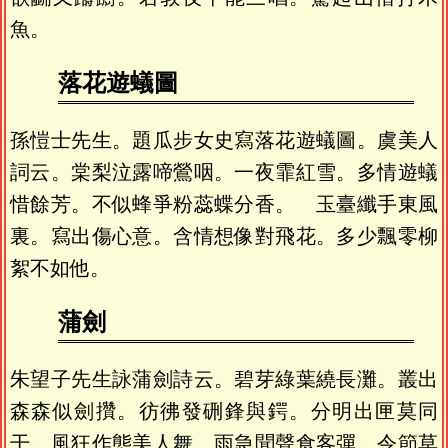
魚。
落花遊蟻圖
孫愷士先生。題瓜步女史寫落花遊蟻圖。虞美人
詞云。棠梨泣露啼鶯咽。一夜霏紅雪。多情遊蟻
惜餘芳。不似蜂爭粉蕊蝶分香。 玉臺纖手東風
裏。寫出傷心意。含情想像對飛花。多少飄零柳
絮不如他。
蒲劍
朱望子先生詠蒲劍詩云。碧芽綠葉繞長灘。叢出
森森似劍攢。彷彿發硎鋒與鍔。分明出匣莫同
干。風狂作態美人舞。雨急聞聲食客彈。令節草