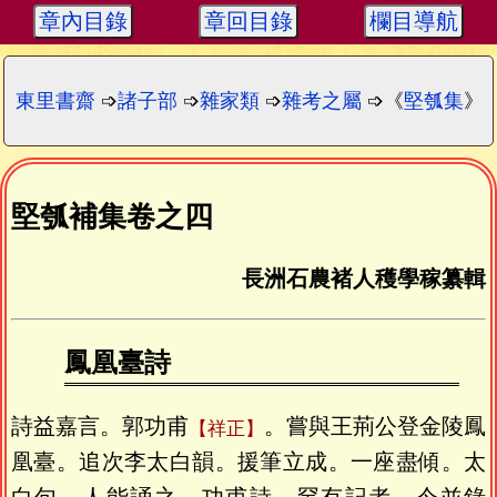
章內目錄
章回目錄
欄目導航
東里書齋
➩
諸子部
➩
雜家類
➩
雜考之屬
➩《
堅瓠集
》
堅瓠補集卷之四
長洲石農褚人穫學稼纂輯
鳳凰臺詩
詩益嘉言。郭功甫
。嘗與王荊公登金陵鳳
祥正
凰臺。追次李太白韻。援筆立成。一座盡傾。太