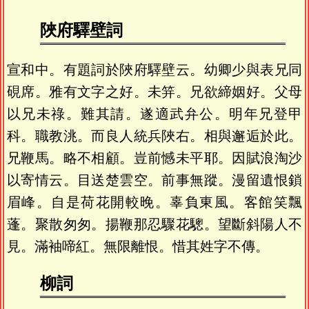
陜府驛壁詞
宣和中。有題詞於陜府驛壁云。幼卿少與表兄同
硯席。雅有文字之好。未笄。兄欲締姻好。父母
以兄未祿。難其請。遂適武弁公。明年兄登甲
科。職教洮。而良人統兵陜右。相與邂逅於此。
兄鞭馬。略不相顧。豈前憾未平耶。因賦浪淘沙
以寄情云。目送楚雲空。前事無蹤。漫留遺恨鎖
眉峰。自是荷花開較晚。辜負東風。客館笑飄
蓬。聚散匆匆。揚鞭那忍驟花驄。望斷斜陽人不
見。滿袖啼紅。無限離恨。惜其姓字不傳。
柳詞