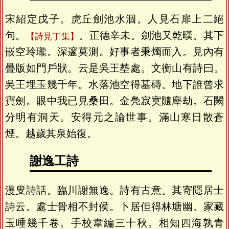
宋紹定戊子。虎丘劍池水涸。人見石扉上二絕
句。
。正德辛未。劍池又乾暵。其下
詩見丁集
嵌空玲瓏。深邃莫測。好事者秉燭而入。見內有
疊版如門戶狀。云是吳王塟處。文衡山有詩曰。
吳王埋玉幾千年。水落池空得墓磚。地下誰曾求
寶劍。眼中我已見桑田。金鳧寂寞隨塵劫。石闕
分明有洞天。安得元之論世事。滿山寒日散蒼
煙。越歲其泉始復。
謝逸工詩
漫叟詩話。臨川謝無逸。詩有古意。其寄隱居士
詩云。處士骨相不封侯。卜居但得林塘幽。家藏
玉唾幾千卷。手校韋編三十秋。相知四海孰青