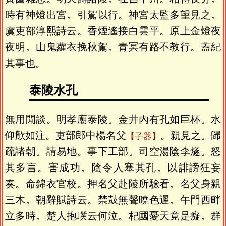
時有神燈出宮。引駕以行。神宮太監多望見之。
虞吏部淳熙詩云。香煙遙接白雲平。原上金燈夜
夜明。山鬼蘿衣挽秋駕。青冥有路不教行。蓋紀
其事也。
泰陵水孔
無用閒談。明孝廟泰陵。金井內有孔如巨杯。水
仰歕如注。吏部郎中楊名父
。親見之。歸
子器
疏諸朝。請易地。事下工部。司空湯陰李燧。怒
其多言。害成功。陰令人塞其孔。以誹謗狂妄
奏。命錦衣官校。押名父赴陵所驗看。名父身親
三木。朝辭賦詩云。禁鼓無聲曉色遲。午門西畔
立多時。楚人抱璞云何泣。杞國憂天竟是癡。群