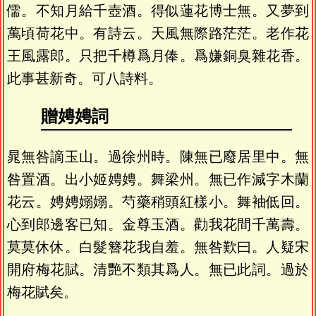
儒。不知月給千壺酒。得似蓮花博士無。又夢到
萬頃荷花中。有詩云。天風無際路茫茫。老作花
王風露郎。只把千樽爲月俸。爲嫌銅臭雜花香。
此事甚新奇。可八詩料。
贈娉娉詞
晁無咎謫玉山。過徐州時。陳無已廢居里中。無
咎置酒。出小姬娉娉。舞梁州。無已作減字木蘭
花云。娉娉嫋嫋。芍藥稍頭紅樣小。舞袖低回。
心到郎邊客已知。金尊玉酒。勸我花間千萬壽。
莫莫休休。白髮簪花我自羞。無咎歎曰。人疑宋
開府梅花賦。清艷不類其爲人。無已此詞。過於
梅花賦矣。