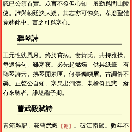
議已公須首實。眾言不發但心知。殷勤爲問山陵
使。誰與朝廷決大疑。其志亦可憐矣。孝廟聖體
竟葬此中。言之可爲寒心。
聽琴詩
王元性躭風月。終於貧病。妻黃氏。共持雅操。
每遇得句。雖寒夜。必先起燃燭。供具紙筆。有
聽琴詩云。拂琴開素匣。何事獨嚬眉。古調俗不
樂。正聲公自知。寒泉出澗澀。老檜倚風悲。縱
有來聽者。誰堪繼子期。
曹武毅賦詩
青箱雜記。載曹武毅
。破江南歸。數年不
翰