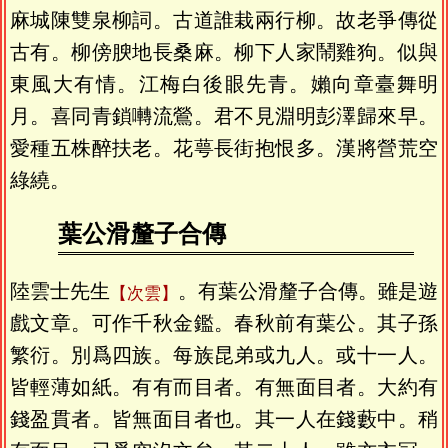
麻城陳雙泉柳詞。古道誰栽兩行柳。故老爭傳從
古有。柳傍腴地長桑麻。柳下人家鬧雞狗。似與
東風大有情。江梅白後眼先青。嬾向章臺舞明
月。喜同青鎖囀流鶯。君不見淵明彭澤歸來早。
愛種五株醉扶老。花萼長街抱恨多。漢將營荒空
綠繞。
葉公滑釐子合傳
陸雲士先生
。有葉公滑釐子合傳。雖是遊
次雲
戲文章。可作千秋金鑑。春秋前有葉公。其子孫
繁衍。別爲四族。每族昆弟或九人。或十一人。
皆輕薄如紙。有有而目者。有無面目者。大約有
錢盈貫者。皆無面目者也。其一人在錢藪中。稍