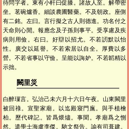
待問字者。東有小軒曰促膝。諸故人至。解帶密
坐。茗碗爐香。細談農圃醫藥。不及朝政。座側
有二銘。左曰。言行擬之古人則德進。功名付之
天命則心閒。報應念及子孫則事平。受享慮及疾
病則用儉。右曰。好辯以招尤。不若訒默以怡
性。廣交以延譽。不若索居以自全。厚費以多
營。不若省事以守儉。呈能以誨妒。不若韜精以
示拙。
闕里災
白醉璅言。弘治己未六月十六日午夜。山東闕里
被回祿。宣聖家廟。以迄殿寢門廡。與手植檜
柏。歷代碑記。皆爲煨燼。事聞。孝廟爲之惻
然。遣學士海虞李傑。馳文祭告。諭有司葺建。