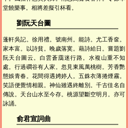
堂饒樂事。相將差擬引杯看。
劉阮天台圖
蓬軒吳記。徐用禮。號南州。能詩。尤工香奩。
家本富。以詩貧。晚歲落寞。藉詩給日。嘗題劉
阮天台圖云。白雲蒼靄迷行路。水複山重不知
處。行過磵谷有人家。忽見東風萬桃樹。芳香艷
態娛青春。花間得遇娉婷人。五銖衣薄捲煙霧。
笑語便覺情相親。神仙雖遇終離別。千古佳名自
傳說。天台山水至今存。桃源望斷空明月。亦可
詠誦。
俞君宣詞曲