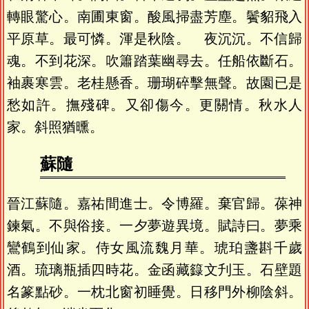
轉眼驚心。南圃東窗。酸風掃盡芳塵。鬢貂飛入
平原草。最可憐。渾是秋陰。 夜沉沉。不信歸
魂。不到花深。吹簫踏葉幽尋去。任船依斷石。
袖裹寒雲。老桂懸香。珊瑚碎擊無聲。故園已是
愁如許。撫殘碑。又卻傷今。更關情。秋水人
家。斜照猶曛。
蘇隨
晉江蘇隨。嘉祐間進士。令博羅。棄官歸。葆神
鍊氣。不與俗接。一夕夢遊異境。賦詩曰。夢乘
鸞鶴到仙家。侍女風流魏月華。琥珀盞斟千歲
酒。琉璃瓶插四時花。金函藏籙文刋玉。石壁題
名篆點砂。一枕北窗初睡覺。日移門外柳陰斜。