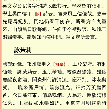
吳文定公賦災字韻詩以餞其行。翰林皆有倡和。
學士吳白樓
詩云。魯東風土信佳哉。史筆
一鵬
先應爲紀災。門地仍看千仞在。瓣香方自九重
來。山頹當日歌聲絕。斗仰于今禮數該。秋晚玉
階歸奏事。龍顏知向笑中開。爲文定所最賞。
詠茉莉
憩鶴雜錄。邛州盧申之
。工於樂府。有洞
祖皋
仙歌。詠茉莉云。玉肌翠袖。較似酴醿瘦。幾度
𤋱醒夜窗酒。問炎州何許清涼。塵不到。冰花剪
就。 晚來庭戶悄。暗數流光。細拾芳英黯回
首。念日暮江東。偏爲魂銷。人易老。幽韻清標
似舊。正簟紋如水帳如煙。更奈問月明露濃時