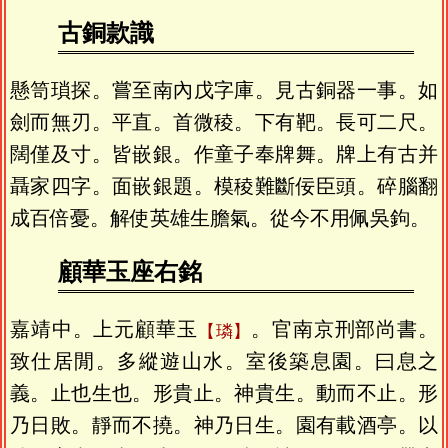
古銅款識
懸笥瑣探。嘗至南內戊字庫。見古銅器一事。如
劍而無刃。平直。首微稜。下有靶。長可二尺。
闊僅及寸。皆嵌銀。作童子奉牌舞。牌上有古并
聶家四字。面嵌銀題。模稜難斷佞臣頭。碎腦翻
成百倍憂。解使英雄生膽氣。從今不用佩吳鉤。
顧華玉座右銘
嘉靖中。上元顧華玉
。官南京刑部尚書。
璘
致仕居閒。多縱遊山水。室後築息園。曰息之
義。止也生也。形貴止。神貴生。動而不止。形
乃日敗。靜而不撓。神乃日生。園有載酒亭。以