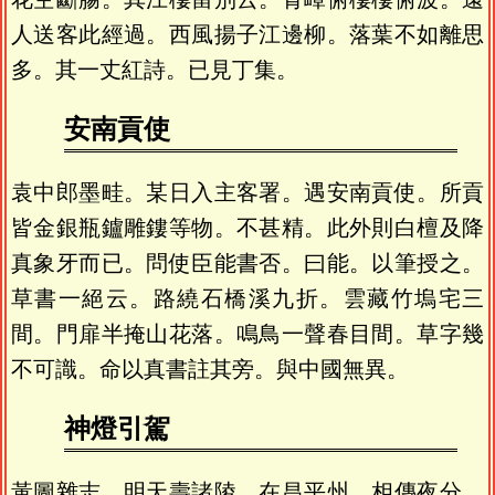
人送客此經過。西風揚子江邊柳。落葉不如離思
多。其一丈紅詩。已見丁集。
安南貢使
袁中郎墨畦。某日入主客署。遇安南貢使。所貢
皆金銀瓶鑪雕鏤等物。不甚精。此外則白檀及降
真象牙而已。問使臣能書否。曰能。以筆授之。
草書一絕云。路繞石橋溪九折。雲藏竹塢宅三
間。門扉半掩山花落。鳴鳥一聲春目間。草字幾
不可識。命以真書註其旁。與中國無異。
神燈引駕
黃圖雜志。明天壽諸陵。在昌平州。相傳夜分。