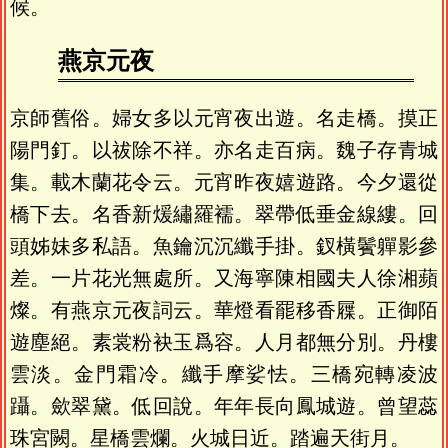
候。
燕京元夜
京師舊俗。婦女多以元宵夜出遊。名走橋。摸正
陽門釘。以祓除不祥。亦名走百病。魏子存青城
集。載木蘭花令云。元宵昨夜嬉遊路。今夕還從
橋下去。名香新煖繡羅襦。翠帶低垂金線縷。回
頭姊妹多私語。魚鑰沉沉纖手掛。釵橫鬢軃影參
差。一片花光無處所。又海寧陳相國夫人徐湘蘋
燦。有燕京元夜詞云。華燈看罷移香屧。正御陌
遊塵絕。素裳粉袂玉爲容。人月都無分別。丹樓
雲淡。金門霜冷。纖手摩娑怯。三橋宛轉凌波
躡。歛翠黛。低回說。年年長向鳳城遊。曾望蕊
珠宮闕。星橋雲爛。火城日近。踏遍天街月。