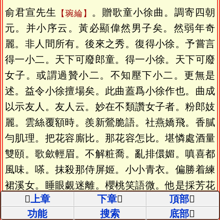
俞君宣先生
。贈歌童小徐曲。調寄四朝
琬綸
元。并小序云。黃必顯偉然男子矣。然弱年奇
麗。非人間所有。後來之秀。復得小徐。予嘗言
得一小二。天下可廢郎童。得一小徐。天下可廢
女子。或謂過贊小二。不知壓下小二。更無是
述。益令小徐擅場矣。此曲蓋爲小徐作也。曲成
以示友人。友人云。妙在不類讚女子者。粉郎妓
麗。雲絲覆額時。羨新鶯脆語。社燕嬌飛。香膩
勻肌理。把花容廝比。那花容怎比。堪憐處酒量
雙頤。歌歛輕眉。不解粧喬。亂排儇媚。嗔喜都
風味。嗏。抹殺那侍屏姬。小小青衣。偏勝着練
裙溪女。睡眼覷迷離。櫻桃笑語微。他是採芳花
上章
下章
頂部
使。害多少愁愁悶悶。玉樓人意。王樓人意。
功能
搜索
底部
春風搖曳。花間擲果歸。看遊蜂成隊。粉蝶相