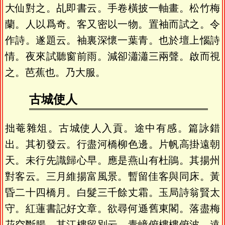
大仙對之。乩即書云。手卷橫披一軸畫。松竹梅
蘭。人以爲奇。客又密以一物。置袖而試之。令
作詩。遂題云。袖裏深懷一葉青。也於壇上惱詩
情。夜來試聽窗前雨。減卻瀟瀟三兩聲。啟而視
之。芭蕉也。乃大服。
古城使人
拙菴雜俎。古城使人入貢。途中有感。篇詠錯
出。其初發云。行盡河橋柳色邊。片帆高掛遠朝
天。未行先識歸心早。應是燕山有杜鵑。其揚州
對客云。三月維揚富風景。暫留佳客與同床。黃
昏二十四橋月。白髮三千餘丈霜。玉局詩翁賢太
守。紅蓮書記好文章。欲尋何遜舊東閣。落盡梅
花空斷腸。其江樓留別云。青嶂俯樓樓俯波。遠