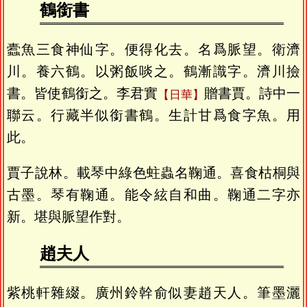
鶴銜書
蠹魚三食神仙字。便得化去。名爲脈望。衛濟
川。養六鶴。以粥飯啖之。鶴漸識字。濟川撿
書。皆使鶴銜之。李君實
贈書賈。詩中一
日華
聯云。行藏半似銜書鶴。生計甘爲食字魚。用
此。
賈子說林。載琴中綠色蛀蟲名鞠通。喜食枯桐與
古墨。琴有鞠通。能令絃自和曲。鞠通二字亦
新。堪與脈望作對。
趙夫人
紫桃軒雜綴。廣州鈴幹俞似妻趙天人。筆墨灑