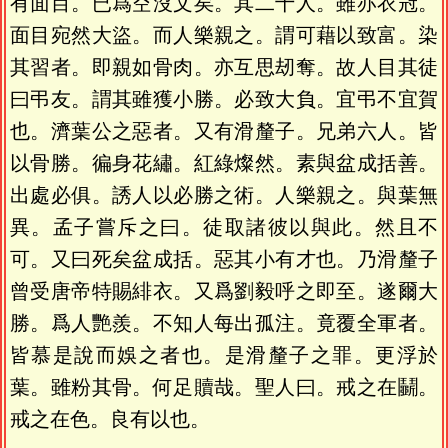
有面目。已爲空沒文矣。其二十人。雖亦衣冠。
面目宛然大盜。而人樂親之。謂可藉以致富。染
其習者。即親如骨肉。亦互思刼奪。故人目其徒
曰弔友。謂其雖獲小勝。必致大負。宜弔不宜賀
也。濟葉公之惡者。又有滑釐子。兄弟六人。皆
以骨勝。徧身花繡。紅綠燦然。素與盆成括善。
出處必俱。誘人以必勝之術。人樂親之。與葉無
異。孟子嘗斥之曰。徒取諸彼以與此。然且不
可。又曰死矣盆成括。惡其小有才也。乃滑釐子
曾受唐帝特賜緋衣。又爲劉毅呼之即至。遂爾大
勝。爲人艷羨。不知人每出孤注。竟覆全軍者。
皆慕是說而娛之者也。是滑釐子之罪。更浮於
葉。雖粉其骨。何足贖哉。聖人曰。戒之在鬭。
戒之在色。良有以也。