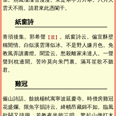
雲天不雨。請君來此憑闌干。
紙窗詩
青瑣後集。郭希聲
。紙窗詩云。偏宜酥壁
震
稱閒情。白似溪雲薄似冰。不是野人嫌月色。免
教風弄讀書燈。聞蛩云。愁殺離家未達人。一聲
聲到枕邊聞。苦吟莫向朱門裏。滿耳笙歌不聽
君。
雞冠
儼山詩話。餘姚楊軾寓寧波延慶寺。時僧房雞冠
花盛爛。限魚字韻詩云。絳幘昂藏錦不如。臨風
欲鬭又躊躕。若教夜半能三唱。驚起山僧打木