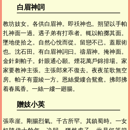
白眉神詞
教坊妓女。各供白眉神。即祅神也。朔望以手帕
扎神面一過。遇子弟有打乖者。輒以帕擲其面。
墜地使拾之。自然心悅而從。留戀不已。蓋厭術
也。沈石田。有白眉神詞曰。禱眉神。掩神面。
金針刺帕子。針眼通心願。煙花萬戶錦排場。家
家要教神主張。主張郎來不復去。夜夜笙歌無空
房。帕子有靈綾一方。恩絲愛縷合鴛鴦。拂郎拂
着春風香。一絲一縷一廻腸。
贈妓小英
張乖崖。剛腸烈氣。千古所罕。其鎮蜀時。一女