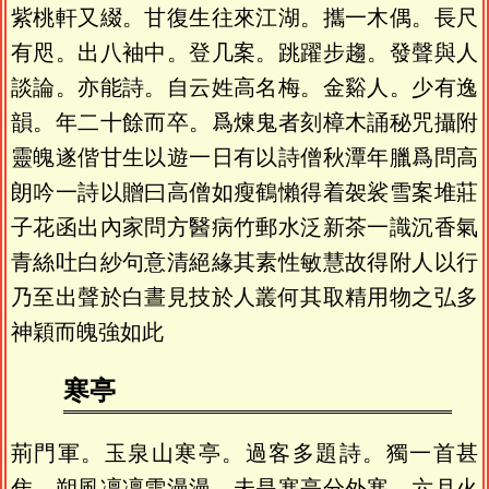
紫桃軒又綴。甘復生往來江湖。攜一木偶。長尺
有咫。出八袖中。登几案。跳躍步趨。發聲與人
談論。亦能詩。自云姓高名梅。金谿人。少有逸
韻。年二十餘而卒。爲煉鬼者刻樟木誦秘咒攝附
靈魄遂偕甘生以遊一日有以詩僧秋潭年臘爲問高
朗吟一詩以贈曰高僧如瘦鶴懶得着袈裟雪案堆莊
子花函出內家問方醫病竹郵水泛新茶一識沉香氣
青絲吐白紗句意清絕緣其素性敏慧故得附人以行
乃至出聲於白晝見技於人叢何其取精用物之弘多
神穎而魄強如此
寒亭
荊門軍。玉泉山寒亭。過客多題詩。獨一首甚
隹。朔風凜凜雪漫漫。未是寒亭分外寒。六月火