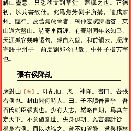
解山靈意。只恐移文到草堂。蓋諷之也。正德
初。以兵書致仕。究爲焦芳劉宇所搆。遣戌肅
州。臨行。故舊無敢會者。獨仲宏賦詩贈答。東
山過六盤山。詩寄李西涯。有寄謝同年老知己。
天涯孤客幾時還句。歸自六盤。和前韻云。憑誰
寄語中州子。前度劉郎今已還。中州子指芳宇
也。
張右侯降乩
康對山
。叩乩仙。忽一神降。書曰。吾張
海
右侯也。封山問何時人。曰。子不讀晉書乎。吾
石氏輔臣張賓也。少有大志。韜略自期。爲真主
定天下。不意値亂世。失身僞朝。雖言聽計從。
稱爲右侯。而以功論之。曾不如管樂。嘗與橫林