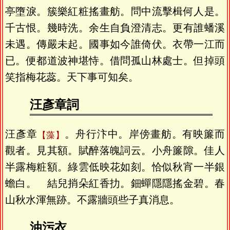
亭墮淚。簇樂紅粧搖畫舫。問中流擊楫何人是。
千古恨。幾時洗。余生自負澄清志。更有誰蟠溪
未遇。傳嚴未起。國事如今誰倚伏。衣帶一江而
已。便都道波神堪恃。借問孤山林處士。但掉頭
笑指梅花蕊。天下事可知矣。
汪彥章詞
汪彥章
。舟行汴中。岸傍畫舫。有映簾而
藻
觀者。見其額。賦醉落魄詞云。小舟簾隙。佳人
半露梅粧額。綠雲低映花如刻。恰似秋宵一半銀
蟾白。 結兒捎朵紅香扐。鈿蟬隱隱搖金碧。春
山秋水渾無跡。不露牆頭些子真消息。
油污衣