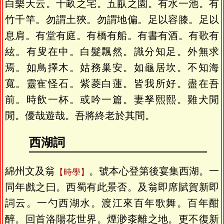
白樂天云。十畝之宅。五畒之園。有水一池。有
竹千竿。勿謂土狹。勿謂地偏。足以容膝。足以
息肩。有堂有庭。有橋有船。有書有酒。有歌有
絃。有叟在中。白髮飄然。識分知足。外無求
焉。如鳥擇木。姑務巢安。如龜居坎。不知海
寬。靈寉怪石。紫菱白蓮。皆我所好。盡在吾
前。時飲一杯。或吟一篇。妻孥熙熙。雞犬閒
閒。優哉遊哉。吾將終老於其間。
西湖詞
綿州文及翁
。號本心登第後宴集西湖。一
時學
同年戲之曰。西蜀有此景否。及翁即席賦賀新即
詞云。一勺西湖水。渡江來百年歌舞。百年酣
醉。回首洛陽花世界。煙渺桼離之地。更不復新