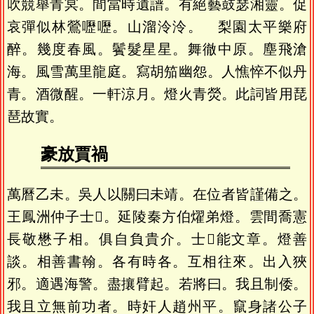
吹競舉青冥。間當時遺譜。有絕藝鼓瑟湘靈。促
哀彈似林鶯嚦嚦。山溜泠泠。 梨園太平樂府
醉。幾度春風。鬢髮星星。舞徹中原。塵飛滄
海。風雪萬里龍庭。寫胡笳幽怨。人憔悴不似丹
青。酒微醒。一軒涼月。燈火青熒。此詞皆用琵
琶故實。
豪放賈禍
萬曆乙未。吳人以關曰未靖。在位者皆謹備之。
王鳳洲仲子士𩥶。延陵秦方伯燿弟燈。雲間喬憲
長敬懋子相。俱自負貴介。士𩥶能文章。燈善
談。相善書翰。各有時各。互相往來。出入狹
邪。適遇海警。盡攘臂起。若將曰。我且制倭。
我且立無前功者。時奸人趙州平。竄身諸公子