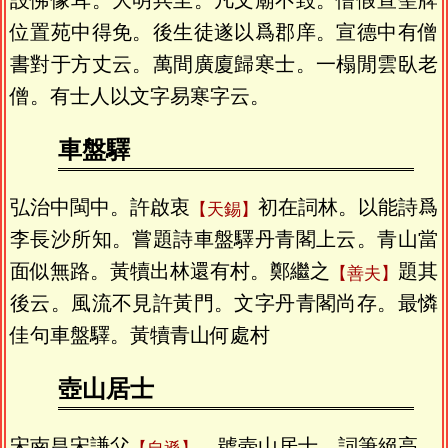
設佛像耳。大明兵至。凡文廟不毀。僧假宣聖牌
位置苑中得免。後生徒遂以爲郡庠。宣德中有僧
書對于方丈云。萬間廣廈歸寒士。一榻閒雲臥老
僧。有士人以文字易寒字云。
車盤驛
弘治中閩中。許啟衷
初在詞林。以能詩爲
天錫
李長沙所知。嘗題詩車盤驛丹青閣上云。青山當
面似無路。黃犢出林還有村。鄭繼之
題其
善夫
後云。風流不見許黃門。文字丹青閣尚存。最憐
佳句車盤驛。黃犢青山何處村
壺山居士
宋南昌宋謙父
。號壺山居士。詞筆絕高。