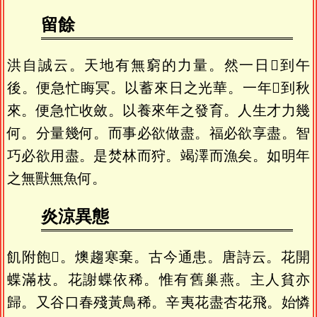
留餘
洪自誠云。天地有無窮的力量。然一日𦆵到午
後。便急忙䀲冥。以蓄來日之光華。一年𦆵到秋
來。便急忙收斂。以養來年之發育。人生才力幾
何。分量幾何。而事必欲做盡。福必欲享盡。智
巧必欲用盡。是焚林而狩。竭澤而漁矣。如明年
之無獸無魚何。
炎涼異態
飢附飽𩗺。燠趨寒棄。古今通患。唐詩云。花開
蝶滿枝。花謝蝶依稀。惟有舊巢燕。主人貧亦
歸。又谷口春殘黃鳥稀。辛夷花盡杏花飛。始憐