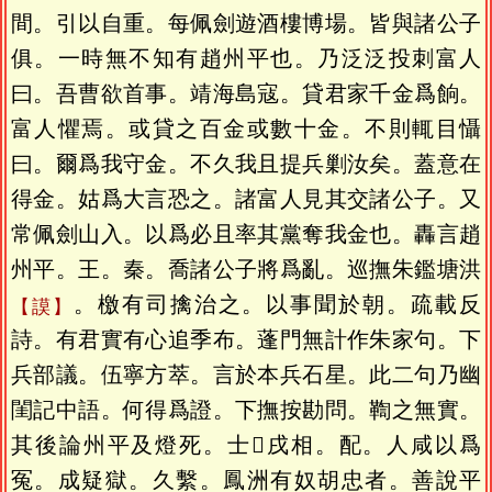
間。引以自重。每佩劍遊酒樓博場。皆與諸公子
俱。一時無不知有趙州平也。乃泛泛投刺富人
曰。吾曹欲首事。靖海島寇。貸君家千金爲餉。
富人懼焉。或貸之百金或數十金。不則輒目懾
曰。爾爲我守金。不久我且提兵剿汝矣。蓋意在
得金。姑爲大言恐之。諸富人見其交諸公子。又
常佩劍山入。以爲必且率其黨奪我金也。轟言趙
州平。王。秦。喬諸公子將爲亂。巡撫朱鑑塘洪
。檄有司擒治之。以事聞於朝。疏載反
謨
詩。有君實有心追季布。蓬門無計作朱家句。下
兵部議。伍寧方萃。言於本兵石星。此二句乃幽
閨記中語。何得爲證。下撫按勘問。鞫之無實。
其後論州平及燈死。士𩥶戌相。配。人咸以爲
冤。成疑獄。久繫。鳳洲有奴胡忠者。善說平