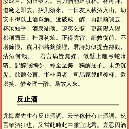
汝成言。勿留亟去。吾力猶能肆汝杯。杯再拜。
道麾之即去。招則須來。一日友人載酒入山。幼
安不得以止酒爲解。遂破戒一醉。再韻前調云。
杯汝知乎。酒泉罷侯。鴟夷乞骸。更高陽入謁。
都稱齏臼。杜康初筮。正得雲雷。細數從前。不
堪餘恨。歲月都將麴蘖埋。君詩好似提壺卻勸。
沽酒何哉。 君言病豈無媒。似壁上雕弓蛇暗
猜。記醉眠陶令。終全至樂。獨醒屈子。未免沉
災。欲聽公言。慚非勇者。司馬家兒解覆杯。還
堪笑。借今宵一醉。爲故人來。
反止酒
尤悔庵先生有反止酒詞。云辛稼軒有止酒詞。然
吾輩酒狂也。又當此時此中雅宜此君。豈忍囚酒