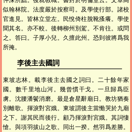
仲深所黜。後就教職。書對於明倫堂云。文章高
似翰林院。法度嚴於按察司。及學使行部。諸校
官進見。皆林立堂左。民悅倚柱脫靴搔癢。學使
聞其名。亦不較。後轉柳州別駕。不肯往。或問
之。答曰。子厚小兒。久擅此州。恐到彼將爲我
所掩。
李後主去國詞
東坡志林。載李後主去國之詞曰。二十餘年家
國。數千里地山河。幾曾慣干戈。一旦歸爲臣
虜。沈腰潘鬢消磨。最是倉星辭廟日。教坊猶奏
別離歌。揮淚對宮娥。東坡謂後主當慟哭於九廟
之下。謝其民而後行。顧乃揮淚對宮娥。其詞悽
愴。與項羽拔山之歌。同出一揆。然羽爲差勝。