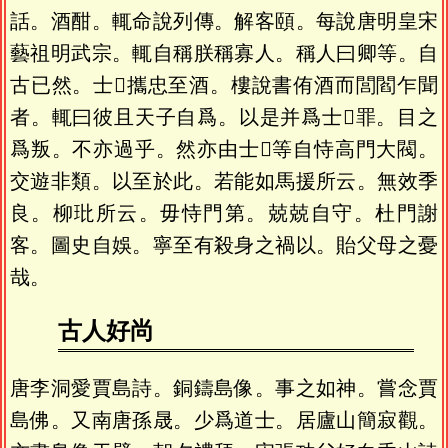
話。酒酣。輒命說列傳。解客頤。每說唐明皇宋
藝祖明武宗。輒自稱朕稱寡人。稱人曰卿等。自
古已然。士𩥶攜忠至酒。樓說書侑酒而閭閻乍聞
者。輒曰彼且天子自爲。以是并爲士𩥶罪。目之
爲叛。不亦過乎。然亦由士𩥶等自恃高門大閥。
交遊非類。以至於此。若能如馬援所云。無效季
良。柳玭所云。毋恃門第。兢兢自守。杜門謝
客。圖史自娛。寧至有殺身之禍以。貽父母之憂
哉。
古人好尚
唐李洞愛賈島詩。銅鑄島像。事之如神。嘗念賈
島佛。又南唐孫晟。少爲道士。居廬山簡寂觀。