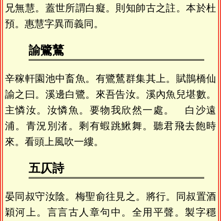
兄無慧。蓋世所謂白癡。則知帥古之註。本於杜
預。惠慧字異而義同。
諭鷺鶿
辛稼軒園池中畜魚。有鷺鶿群集其上。賦鵲橋仙
諭之曰。溪邊白鷺。來吾告汝。溪內魚兒堪數。
主憐汝。汝憐魚。要物我欣然一處。 白沙遠
浦。青況別渚。剩有蝦跳鰍舞。聽君飛去飽時
來。看頭上風吹一縷。
五仄詩
晏同叔守汝陰。梅聖俞往見之。將行。同叔置酒
穎河上。言言古人章句中。全用平聲。製字穩