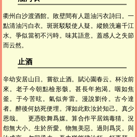
衢州白沙渡酒館。敗壁間有人題油污衣詩曰。一
點清油污白衣。斑斑駁駁使人疑。縱饒洗遍千江
水。爭似當初不污時。味其語意。蓋感人之失節
而云然。
止酒
辛幼安居山日。嘗欲止酒。賦沁園春云。杯汝前
來。老子今朝點檢形骸。甚長年抱渴。咽如焦
釜。于今苦昡。氣似奔雷。漫說劉伶。古今達
者。醉後何妨死便埋。渾如此歎汝於知己。真少
恩哉。 更憑歌舞爲媒。算合作平居鴆毒猜。況
怨無大小。生於所愛。物無美惡。過則爲災。與