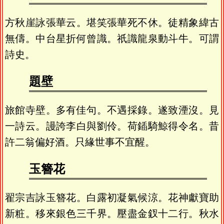
方秋崖詠張華云。堪笑張華死不休。徒精象緯古
無儔。中台星折何曾識。祇識龍泉動斗牛。可謂
詩史。
題壁
旅館寺壁。多有佳句。不遇採錄。遂致湮沒。見
一詩云。謾誇李白與劉伶。荷鍤騎鯨得令名。昔
許二翁偏好酒。只緣世事不宜醒。
玉簪花
翟宗吉詠玉簪花。白露初凝氣候涼。花神獻寶助
新粧。移來銀色三千界。壓盡金釵十二行。秋水