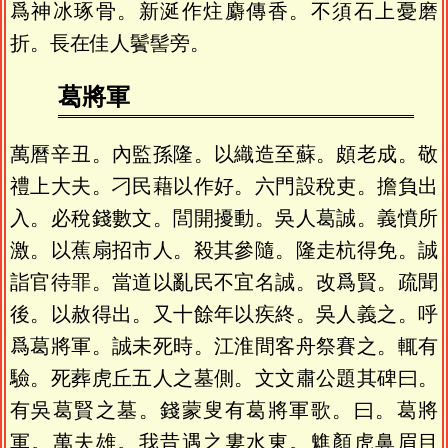
爲神冰琢骨。新涎作炷麝傳香。不須石上憂磨
折。長在佳人鬢髻旁。
葛將軍
萬曆辛丑。內監孫隆。以織造至蘇。頗老成。敬
禮上大夫。刁民藉以作好。六門設稅吏。擔負出
入。必稅錢數文。閭開擾動。吳人葛誠。義憤所
激。以蕉扇招市人。殺其參隨。隆走杭得免。誠
詣官待罪。當道以亂民不宜名誠。改爲賢。疏聞
後。以赦得出。又十餘年以疾終。吳人義之。呼
爲葛將軍。誠未死時。江淮間客舟祭賽之。輒有
驗。死葬虎丘五人之墓側。文文肅公題其碑曰。
有吳葛賢之墓。錢蒙叟有葛將軍歌。曰。葛將
軍。萬夫雄。我昔遇之婁水東。魋顏虎鼻眉目