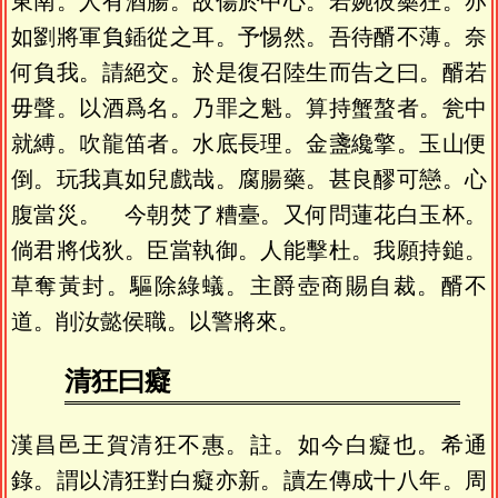
東南。人有酒腸。故傷於中心。若婉彼藥狂。亦
如劉將軍負鍤從之耳。予惕然。吾待醑不薄。奈
何負我。請絕交。於是復召陸生而告之曰。醑若
毋聲。以酒爲名。乃罪之魁。算持蟹螯者。瓮中
就縛。吹龍笛者。水底長理。金盞纔擎。玉山便
倒。玩我真如兒戲哉。腐腸藥。甚良醪可戀。心
腹當災。 今朝焚了糟臺。又何問蓮花白玉杯。
倘君將伐狄。臣當執御。人能擊杜。我願持鎚。
草奪黃封。驅除綠蟻。主爵壺商賜自裁。醑不
道。削汝懿侯職。以警將來。
清狂曰癡
漢昌邑王賀清狂不惠。註。如今白癡也。希通
錄。謂以清狂對白癡亦新。讀左傳成十八年。周