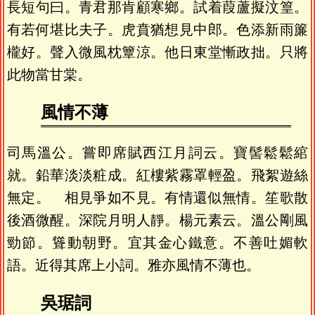
長短句曰。青君那肯顧寒鄉。試着葭蘆擬汶篁。
有若何堪比夫子。虎賁猶想見中郎。色添新雨簾
櫳好。聲入微風枕簟涼。他日東堂慚政拙。只將
此物當甘棠。
風情不薄
司馬溫公。嘗即席賦西江月詞云。寶髻鬆鬆綰
就。鉛華淡淡粧成。紅樓紫霧罩輕盈。飛絮遊絲
無定。 相見爭如不見。有情還似無情。笙歌散
後酒微醒。深院月明人靜。楊元素云。溫公剛風
勁節。聳動朝野。宜其金心鐵意。不善吐媚軟
語。近得其席上小詞。雅亦風情不薄也。
吳琚詞