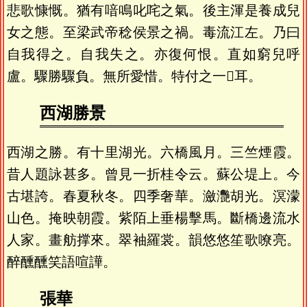
悲歌慷慨。猶有喑鳴叱咤之氣。後主渾是養成兒
女之態。至梁武帝稔侯景之禍。毒流江左。乃曰
自我得之。自我失之。亦復何恨。直如窮兒呼
盧。驟勝驟負。無所愛惜。特付之一𢬵耳。
西湖勝景
西湖之勝。有十里湖光。六橋風月。三竺煙霞。
昔人題詠甚多。曾見一折桂令云。蘇公堤上。今
古堪誇。春夏秋冬。四季奢華。瀲灧胡光。溟濛
山色。掩映朝霞。紫陌上垂楊擊馬。斷橋邊流水
人家。畫舫撑來。翠袖羅裳。韻悠悠笙歌嘹亮。
醉醺醺笑語喧譁。
張華