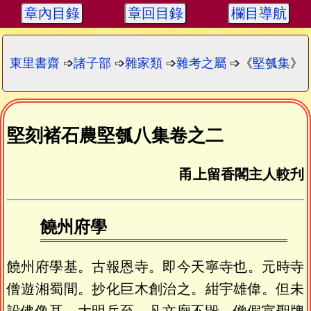
章內目錄
章回目錄
欄目導航
東里書齋
➩
諸子部
➩
雜家類
➩
雜考之屬
➩《
堅瓠集
》
堅刻褚石農堅瓠八集卷之二
甬上留香閣主人較刋
饒州府學
饒州府學基。古報恩寺。即今天寧寺也。元時寺
僧遊湘蜀間。抄化巨木創治之。紺宇雄偉。但未