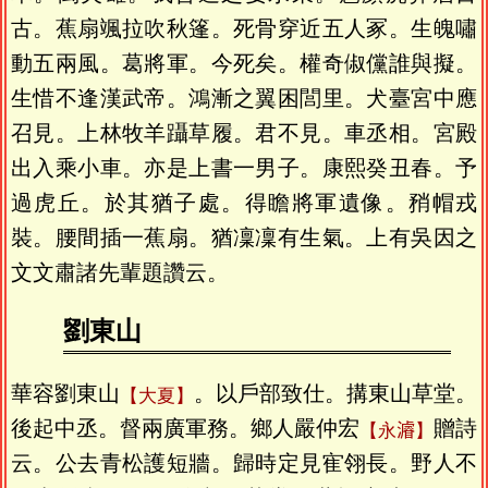
古。蕉扇颯拉吹秋篷。死骨穿近五人冢。生魄嘯
動五兩風。葛將軍。今死矣。權奇俶儻誰與擬。
生惜不逢漢武帝。鴻漸之翼困閭里。犬臺宮中應
召見。上林牧羊躡草履。君不見。車丞相。宮殿
出入乘小車。亦是上書一男子。康熙癸丑春。予
過虎丘。於其猶子處。得瞻將軍遺像。矟帽戎
裝。腰間插一蕉扇。猶凜凜有生氣。上有吳因之
文文肅諸先輩題讚云。
劉東山
華容劉東山
。以戶部致仕。搆東山草堂。
大夏
後起中丞。督兩廣軍務。鄉人嚴仲宏
贈詩
永𤀹
云。公去青松護短牆。歸時定見寉翎長。野人不