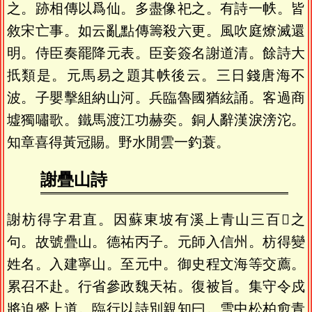
之。跡相傳以爲仙。多盡像祀之。有詩一帙。皆
敘宋亡事。如云亂點傳籌殺六更。風吹庭燎滅還
明。侍臣奏罷降元表。臣妾簽名謝道清。餘詩大
扺類是。元馬易之題其帙後云。三日錢唐海不
波。子嬰擊組納山河。兵臨魯國猶絃誦。客過商
墟獨嘯歌。鐵馬渡江功赫奕。銅人辭漢淚滂沱。
知章喜得黃冠賜。野水閒雲一釣蓑。
謝疊山詩
謝枋得字君直。因蘇東坡有溪上青山三百𤴁之
句。故號疊山。德祐丙子。元師入信州。枋得變
姓名。入建寧山。至元中。御史程文海等交薦。
累召不赴。行省參政魏天祐。復被旨。集守令戍
將迫蹙上道。臨行以詩別親知曰。雪中松柏愈青