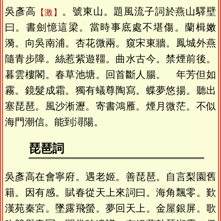
吳彥高
。號東山。題風流子詞於燕山驛壁
激
曰。書劍憶這梁。當時事底處不堪傷。蘭楫嫩
漪。向吳南浦。杏花微兩。窺宋東牆。鳳城外燕
隨青步障。絲惹紫遊韁。曲水古今。禁煙前後。
暮雲樓閣。春草池塘。回首斷人腸。 年芳但如
霧。鏡髮成霜。獨有蟻尊陶寫。蝶夢悠揚。聽出
塞琵琶。風沙淅瀝。寄書鴻雁。煙月微茫。不似
海門潮信。能到潯陽。
琵琶詞
吳彥高在會寧府。遇老姬。善琵琶。自言梨園舊
籍。因有感。賦春從天上來詞曰。海角飄零。歎
漢苑秦宮。墜露飛螢。夢回天上。金屋銀屏。歌