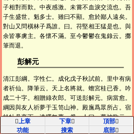
子相對而歎。中夜感激。未嘗不血淚交流也。吾
子生盛世。魁多士。雖曰不顯。愈於鄙人遠矣。
對山又問橫林子爲誰。曰。苻堅相王猛是也。與
余皆事虜主。各懷不滿。至今鬱鬱在鬼錄云。擲
筆而退。
彭解元
清江彭綱。字性仁。成化戊子秋試前。里中有病
者祈仙。降筆云。天上名將就。蟾宮桂已香。吟
成二十字。相贈綠衣郎。可送彭解元。病當愈。
綱因與友人祈夢于玉笥山神。殿廡爲眾所占。宿
於牡丹亭下。達曙無夢。俄一人曰。夢神歌云。
上章
下章
頂部
牡丹亭下百花魁。豈亭下有人耶。綱聞之。即振
功能
搜索
底部