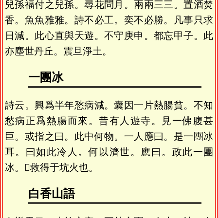
兒孫福付之兒孫。尋花問月。兩兩三三。置酒焚
香。魚魚雅雅。詩不必工。奕不必勝。凡事只求
日減。此心直與天遊。不守庚申。都忘甲子。此
亦塵世丹丘。震旦淨土。
一團冰
詩云。興爲半年愁病減。囊因一片熱腸貧。不知
愁病正爲熱腸而來。昔有人遊寺。見一佛腹甚
巨。或指之曰。此中何物。一人應曰。是一團冰
耳。曰如此冷人。何以濟世。應曰。政此一團
冰。𦆵救得于坑火也。
白香山語