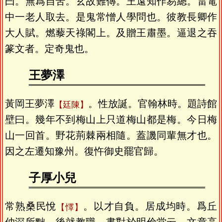
曰。無爲自苦。玄故難傳。王遠知作易總。雷電
中一老人取去。是鬼常憎人學問也。彼教長卿作
大人賦。燃藜天祿閣上。及贈王肅墨。逼退之吞
篆文者。定奇鬼也。
王夢澤
黃岡王夢澤
。性放誕。官翰林時。題詩館
廷陳
壁曰。幾年不到梅山上只道梅山都是梅。今日梅
山一回首。野花荊棘兩相隨。蓋譏同輩無才也。
因之左遷知豫州。復忤御史罷官歸。
子厚小兒
常熟桑民悅
。以才自負。居成均時。爲丘
懌