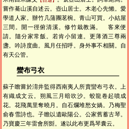
自遜
嘗作驀山溪自述云。壺山居士。木老心先懶。愛
學道人家。辦竹几蒲團茗椀。青山可買。小結屋
三間。開一徑俯清溪。修竹栽教滿。 客來便
請。隨分家常飯。若肯小留連。更薄酒三尊兩
盞。吟詩度曲。風月任招呼。身外事不相關。自
有天公管。
蠻布弓衣
蘇子瞻嘗於淯井監得西南夷人所賣蠻布弓衣。上
有織成文云。朔風三月暗吹沙。蛟龍卷起噴成
花。花飛萬里奪曉月。自石爛堆愁女媧。乃梅聖
俞春雪詩也。子瞻以遺歐陽公。公家舊蓄古琴。
乃寶慶三年雷會所斵。遂以此布更爲琴囊云。