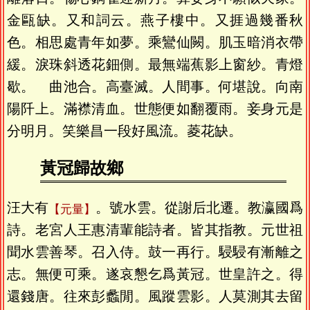
金甌缺。又和詞云。燕子樓中。又捱過幾番秋
色。相思處青年如夢。乘鸞仙闕。肌玉暗消衣帶
緩。淚珠斜透花鈿側。最無端蕉影上窗紗。青燈
歇。 曲池合。高臺滅。人間事。何堪說。向南
陽阡上。滿襟清血。世態便如翻覆雨。妾身元是
分明月。笑樂昌一段好風流。菱花缺。
黃冠歸故鄉
汪大有
。號水雲。從謝后北遷。教瀛國爲
元量
詩。老宮人王惠清輩能詩者。皆其指教。元世祖
聞水雲善琴。召入侍。鼓一再行。駸駸有漸離之
志。無便可乘。遂哀懇乞爲黃冠。世皇許之。得
還錢唐。往來彭蠡閒。風蹤雲影。人莫測其去留