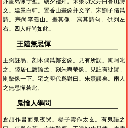
亦畫島像于壁。朝夕禮拜。宋張功父好白香山詩
文。建景白軒。置香山畫像并文字。宋劉子儀爲
詩。宗尚李義山。畫其像。寫其詩句。供列左
右。四人好尚如此。
王陸無忌憚
王弼註易。刻木偶爲鄭玄像。見有所誤。輒呵叱
之。陸居仁讀論孟。刻朱晦菴像。見註有紕謬。
則擊像一下。宅之即代爲對曰。朱熹誤矣。兩人
之無忌憚若此。
鬼憎人學問
倉頡作書而鬼夜哭。楊子雲作太玄。有鬼語之