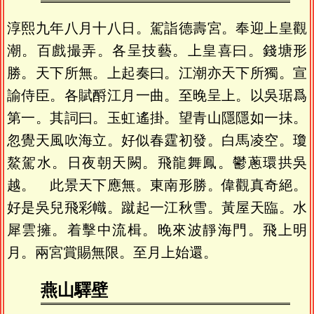
淳熙九年八月十八日。駕詣德壽宮。奉迎上皇觀
潮。百戲撮弄。各呈技藝。上皇喜曰。錢塘形
勝。天下所無。上起奏曰。江潮亦天下所獨。宣
諭侍臣。各賦酹江月一曲。至晚呈上。以吳琚爲
第一。其詞曰。玉虹遙掛。望青山隱隱如一抺。
忽覺天風吹海立。好似春霆初發。白馬凌空。瓊
鰲駕水。日夜朝天闕。飛龍舞鳳。鬱蔥環拱吳
越。 此景天下應無。東南形勝。偉觀真奇絕。
好是吳兒飛彩幟。蹴起一江秋雪。黃屋天臨。水
犀雲擁。着擊中流楫。晚來波靜海門。飛上明
月。兩宮賞賜無限。至月上始還。
燕山驛壁