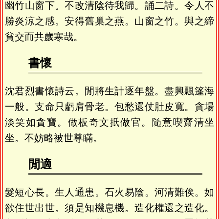
幽竹山窗下。不改清陰待我歸。誦二詩。令人不
勝炎涼之感。安得舊巢之燕。山窗之竹。與之締
貧交而共歲寒哉。
書懷
沈君烈書懷詩云。閒將生計逐年盤。盡興飄篷海
一般。支命只虧肩骨老。包愁還仗肚皮寬。貪場
淡笑如貪寶。做板奇文扺做官。隨意喫齋清坐
坐。不妨略被世尊瞞。
閒適
髮短心長。生人通患。石火易陰。河清難俟。如
欲住世出世。須是知機息機。造化權還之造化。