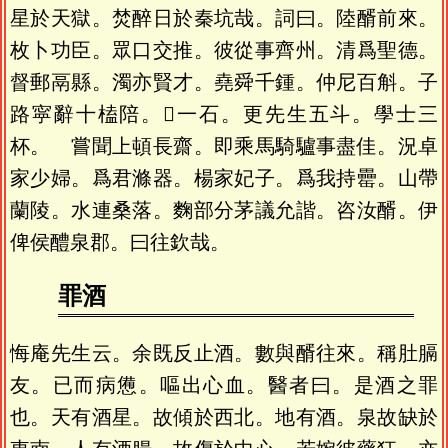
星於天獄。焚醉日於秦坑哉。詞曰。陸醑前來。
枚卜功臣。眾口交推。彼從事齊州。清爲聖德。
督郵鬲縣。濁亦賢才。堯舜千鍾。仲尼百斛。子
路寜辭十榼陪。𩫴一石。更先生五斗。學士三
杯。 嘗聞上頓長齋。即乘馬騎驢事盡佳。況卓
家少婦。爲君滌器。楊家妃子。爲我持罍。山帶
蘭陵。水連桑落。麴部分茅議允諧。咨汝醑。伊
俾侯醴泉郡。曰往欽哉。
罪酒
悔庵先生云。余既反止酒。數與醑往來。稱肚膈
友。已而病憊。嘔出心血。醫者曰。是酒之罪
也。天有酒星。故傾於西北。地有酒。泉故缺於