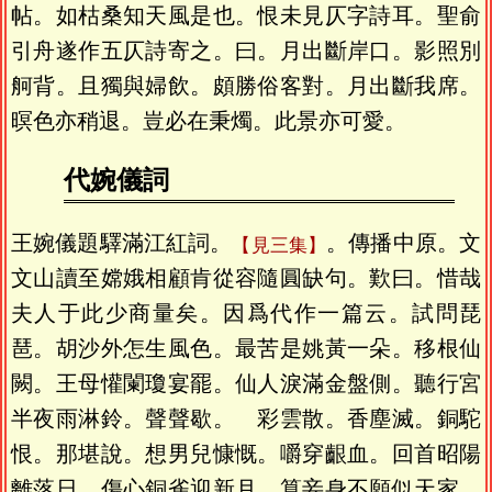
帖。如枯桑知天風是也。恨未見仄字詩耳。聖俞
引舟遂作五仄詩寄之。曰。月出斷岸口。影照別
舸背。且獨與婦飲。頗勝俗客對。月出斷我席。
暝色亦稍退。豈必在秉燭。此景亦可愛。
代婉儀詞
王婉儀題驛滿江紅詞。
。傳播中原。文
見三集
文山讀至嫦娥相顧肯從容隨圓缺句。歎曰。惜哉
夫人于此少商量矣。因爲代作一篇云。試問琵
琶。胡沙外怎生風色。最苦是姚黃一朵。移根仙
闕。王母懽闌瓊宴罷。仙人淚滿金盤側。聽行宮
半夜雨淋鈴。聲聲歇。 彩雲散。香塵滅。銅駝
恨。那堪說。想男兒慷慨。嚼穿齦血。回首昭陽
離落日。傷心銅雀迎新月。算妾身不願似天家。