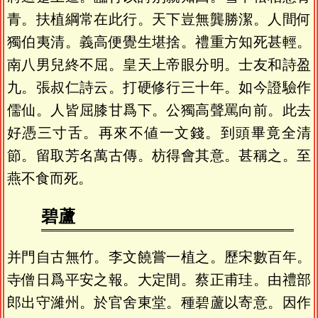
青。扶植綱常在此行。天下豈無龔勝潔。人間何
獨伯夷清。義高便覺生堪捨。禮重方知死甚輕。
南八男兒終不屈。皇天上帝眼分明。士友和詩盈
九。張叔仁詩云。打硬修行三十年。如今證驗作
儒仙。人皆屈膝甘爲下。公獨高聲罵向前。此去
好憑三寸舌。再來不値一文錢。到頭畢竟全清
節。留取芳名萬古傳。枋得會其意。甚稱之。至
燕不食而死。
碧蘆
并門自古無竹。李文饒嘗一植之。歷宋數百年。
寺僧日爲平安之報。大定間。蔡正甫珪。由禮部
郎出守濰州。於官舍東堂。種碧蘆以寄意。因作