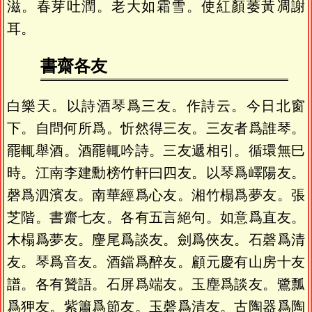
滋。春芽吐潤。老大如霜雪。使紅顏萎黃凋謝
耳。
書齋各友
白樂天。以詩酒琴爲三友。作詩云。今日北窗
下。自問何所爲。忻然得三友。三友者爲誰琴。
罷輒舉酒。酒罷輒吟詩。三友遞相引。循環無巳
時。江南李建勳榜竹軒曰四友。以琴爲嶧陽友。
磬爲泗濱友。南華經爲心友。湘竹榻爲夢友。張
芝階。書齋七友。各有五言絕句。如意爲直友。
木榻爲夢友。麈尾爲談友。劍爲俠友。石磬爲清
友。琴爲音友。酒鐺爲醉友。顧元慶有山房十友
譜。各有贊語。石屏爲端友。玉塵爲談友。鷺瓢
爲狎友。紫簫爲節友。玉磬爲清友。古陶器爲陶