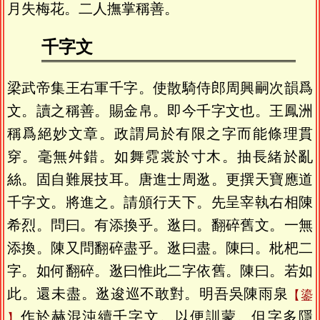
月失梅花。二人撫掌稱善。
千字文
梁武帝集王右軍千字。使散騎侍郎周興嗣次韻爲
文。讀之稱善。賜金帛。即今千字文也。王鳳洲
稱爲絕妙文章。政謂局於有限之字而能條理貫
穿。毫無舛錯。如舞霓裳於寸木。抽長緒於亂
絲。固自難展技耳。唐進士周逖。更撰天寶應道
千字文。將進之。請頒行天下。先呈宰執右相陳
希烈。問曰。有添換乎。逖曰。翻碎舊文。一無
添換。陳又問翻碎盡乎。逖曰盡。陳曰。枇杷二
字。如何翻碎。逖曰惟此二字依舊。陳曰。若如
此。還未盡。逖逡巡不敢對。明吾吳陳雨泉
鎏
作於赫混沌續千字文。以便訓蒙。但字多隱