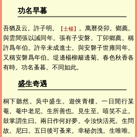
功名早暮
吾猶及云。許子明。
。萬曆癸卯。鄉薦。
士楊
與雲間張以誡同年。張有子安磐。丁卯鄉薦。稱
許爲年伯。許辛未成進士。與安磐子世雍同年。
又稱安磐爲年伯。堤邊楊柳籬邊菊。春色秋香各
有時。功名蚤暮。不同如此。
盛生奇遇
桐下聽然。吳中盛生。遊俠青樓。一日閒行某
菴。菴中老尼。生所善也。見生至。嘻笑不止。
鼓掌謂生曰。兩日作何好夢。令汝快活死。生問
故。尼曰。五日後可蚤來。幸秘勿洩。生唯唯。