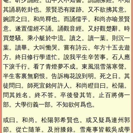
菴。昕夕誦經。山中人不知書。謂誦佛經。不知
其誦易乾卦也。景賢恐有蹤跡。又不欲拂其意。
婉謂之曰。和尚釋也。而誦儒乎。和尚亦喻景賢
意。遂置儒經不誦。誦觀音經。又好觀楚辭。時
買楚騷。乘小艇於中流。讀之。讀一葉。則沉一
葉。讀畢。大叫慟哭。嘗有詩云。年方十五去遊
方。終日修行學道忙。說我平生辛苦事。石人應
下淚千行。看了青燈夢不成。東風混雪落寒聲。
半生客裏無窮恨。告訴梅花說到明。死之日。其
徒問曰。師死宜銘何許人。和尚瞪目曰。松陽。
問其姓名。終不答。卒後發其笥。止百將傳一
部。大學衍義一部。不知欲何爲也。
或曰。和尚。松陽郭希賢也。或又疑爲連州郭
節。從亡隨筆。及拊膝錄。雪庵事皆載吳成學