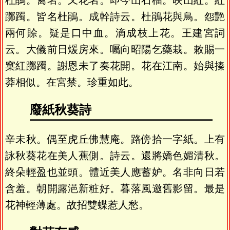
杜鵑。禽名。又花名。即今山石榴。映山紅。紅
躑躅。皆名杜鵑。成幹詩云。杜鵑花與鳥。怨艷
兩何賒。疑是口中血。滴成枝上花。王建宮詞
云。大儀前日煖房來。囑向昭陽乞藥栽。敕賜一
窠紅躑躅。謝恩未了奏花開。花在江南。始與搸
莽相似。在宮禁。珍重如此。
廢紙秋葵詩
辛未秋。偶至虎丘佛慧庵。路傍拾一字紙。上有
詠秋葵花在美人蕉側。詩云。還將嬌色媚清秋。
終朵輕盈也並頭。體近美人應蓄妒。名非向日若
含羞。朝開露浥新粧好。暮落風邀舊影留。最是
花神輕薄處。故招雙蝶惹人愁。