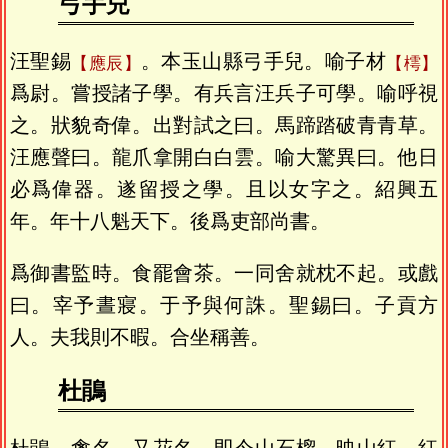
弓手兒
汪聖錫
。本玉山縣弓手兒。喻子材
應辰
樗
爲尉。嘗授諸子學。有兵言汪兵子可學。喻呼視
之。狀貌奇偉。出對試之曰。馬蹄踏破青青草。
汪應聲曰。龍爪拿開白白雲。喻大驚異曰。他日
必爲偉器。遂留授之學。且以女字之。紹興五
年。年十八魁天下。後爲吏部尚書。
爲御書監時。食罷會茶。一同舍就枕不起。或戲
曰。宰予晝寢。于予與何誅。聖錫曰。子貢方
人。夫我則不暇。合坐稱善。
杜鵑