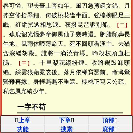
春可憐。望夫臺上杳如年。風刀急剪𢌞文錦。月
斧空修拾翠鈿。倚破桃花逢半面。強檯柳眼足三
眠。紅綃拭透相思淚。夜撥琵琶訴別船。
二
。蕉鹿韶光惱夢牽御風仙子幾時還。胭脂願葬長
生地。風雨休啼薄命天。死不回頭看漢主。去猶
含淚緩胡鞭。誰將一滴澆青塜。啼殺枝頭血杜
鵑。
。十里梨花縐粉煙。收將羯鼓卸頭
三
纏。綵雲狼藉霓裳後。落月依稀寶瑟前。命薄鶯
鶯難再嫁。身輕燕燕不重還。櫻桃正寫天公疏。
私乞風光續少年。
一字不苟
上章
下章
頂部
高達夫
。官兩浙觀察使。過杭之清風嶺即
適
功能
搜索
底部