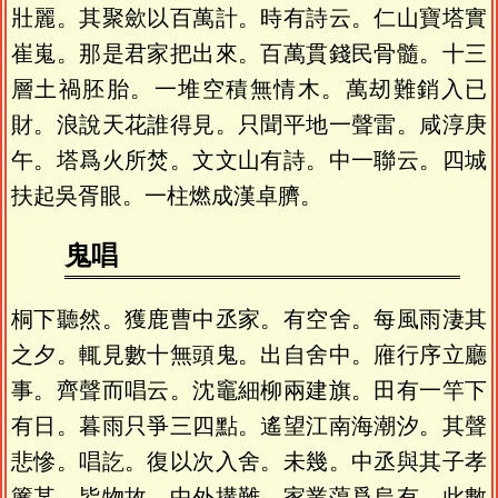
壯麗。其聚歛以百萬計。時有詩云。仁山寶塔實
崔嵬。那是君家把出來。百萬貫錢民骨髓。十三
層土禍胚胎。一堆空積無情木。萬刼難銷入已
財。浪說天花誰得見。只聞平地一聲雷。咸淳庚
午。塔爲火所焚。文文山有詩。中一聯云。四城
扶起吳胥眼。一柱燃成漢卓臍。
鬼唱
桐下聽然。獲鹿曹中丞家。有空舍。每風雨淒其
之夕。輒見數十無頭鬼。出自舍中。䧹行序立廳
事。齊聲而唱云。沈竈細柳兩建旗。田有一竿下
有日。暮雨只爭三四點。遙望江南海潮汐。其聲
悲慘。唱訖。復以次入舍。未幾。中丞與其子孝
簾某。皆物故。中外搆難。家業蕩爲烏有。此數