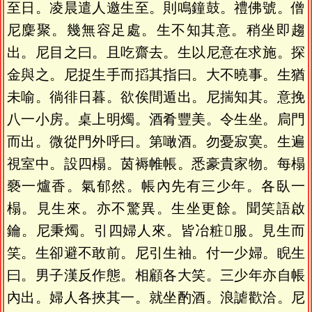
至日。凌晨遣人邀生至。則鳴鐘鼓。禮佛號。僧
尼麇聚。幾無容足處。生不知其意。稍坐即趨
出。尼目之曰。且吃齋去。生以尼意在求施。探
金與之。尼捉生手而搯其指曰。大不曉事。生猶
未喻。徜徘日暮。欲俟間遁出。尼揣知其。意挽
八一小房。桌上明燭。酒肴豐美。令生坐。扃門
而出。微從門外呼曰。第噉酒。勿憂寂寞。生遍
視室中。設四榻。茵褥帷帳。悉豪貴家物。每榻
褻一爐香。氣郁然。帳內先有三少年。各臥一
榻。見生來。亦不驚異。生坐更餘。聞笑語啟
鑰。尼秉燭。引四婦人來。皆冶粧𣽃服。見生而
笑。生卻避不敢前。尼引生袖。付一少婦。睨生
曰。男子漢反作態。相顧各大笑。三少年亦自帳
內出。婦人各挾其一。就坐酌酒。浪謔歡洽。尼