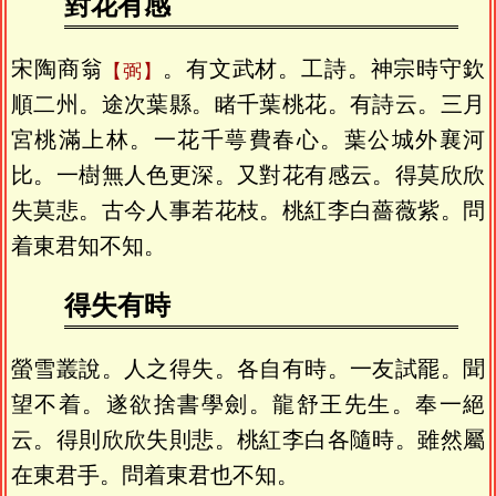
對花有感
宋陶商翁
。有文武材。工詩。神宗時守欽
弼
順二州。途次葉縣。睹千葉桃花。有詩云。三月
宮桃滿上林。一花千萼費春心。葉公城外襄河
比。一樹無人色更深。又對花有感云。得莫欣欣
失莫悲。古今人事若花枝。桃紅李白薔薇紫。問
着東君知不知。
得失有時
螢雪叢說。人之得失。各自有時。一友試罷。聞
望不着。遂欲捨書學劍。龍舒王先生。奉一絕
云。得則欣欣失則悲。桃紅李白各隨時。雖然屬
在東君手。問着東君也不知。