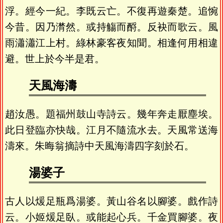
浮。經今一紀。李既云亡。不復再遊秦楚。追惋
今昔。因乃潸然。或持觴而酹。反袂而歌云。風
雨瀟瀟江上村。綠林豪客夜知聞。相逢何用相違
避。世上於今半是君。
天風海濤
趙汝愚。題福州鼓山寺詩云。幾年奔走厭塵埃。
此日登臨亦快哉。江月不隨流水去。天風常送海
濤來。朱晦翁摘詩中天風海濤四字刻於石。
湯婆子
古人以煖足瓶爲湯婆。黃山谷名以腳婆。戲作詩
云。小姬煖足臥。或能起心兵。千金買腳婆。夜