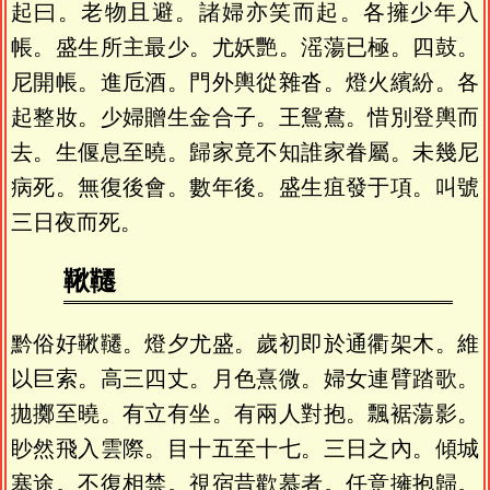
起曰。老物且避。諸婦亦笑而起。各擁少年入
帳。盛生所主最少。尤妖艷。滛蕩已極。四鼓。
尼開帳。進卮酒。門外輿從雜沓。燈火繽紛。各
起整妝。少婦贈生金合子。王鴛鴦。惜別登輿而
去。生偃息至曉。歸家竟不知誰家眷屬。未幾尼
病死。無復後會。數年後。盛生疽發于項。叫號
三日夜而死。
鞦韆
黔俗好鞦韆。燈夕尤盛。歲初即於通衢架木。維
以巨索。高三四丈。月色熹微。婦女連臂踏歌。
拋擲至曉。有立有坐。有兩人對抱。飄裾蕩影。
眇然飛入雲際。目十五至十七。三日之內。傾城
塞途。不復相禁。視宿昔歡慕者。任意擁抱歸。