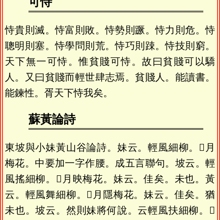
可恃
恃貴則滅。恃富則敗。恃勢則蹶。恃力則危。恃
聰明則塞。恃學問則荒。恃巧則踈。恃技則窮。
天下無一可恃。惟貧賤可恃。故曰貧賤可以驕
人。又曰貧賤而輕世肆志焉。貧賤人。能讀書。
能鍊性。胥天下恃我矣。
蘇黃論詩
東坡與小妹黃山谷論詩。妹云。輕風細柳。𣽃月
梅花。中要加一字作腰。成五言聯句。坡云。輕
風搖細柳。𣽃月映梅花。妹云。佳矣。未也。黃
云。輕風舞細柳。𣽃月隱梅花。妹云。佳矣。猶
未也。坡云。然則妹將何說。云輕風扶細柳。𣽃