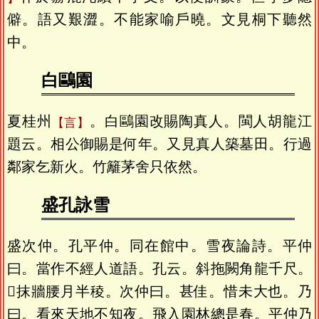
僻。語又艱澀。不能家喻戶曉。文見桐下聽然
中。
白鷗園
夏桂州
。白鷗園改賜陶真人。閩人胡龍江
言
題云。相公御賜是何年。又見真人築墓田。行過
鄰家乞新火。竹籬茅舍只依然。
盛孔詠雪
盛次仲。孔平仲。同在館中。雪夜論詩。平仲
曰。當作不經人道語。孔云。斜拖闕角龍千尺。
𣽃抹牆腰月半稜。次仲曰。甚佳。惜未大也。乃
曰。看來天地不知夜。飛入園林總是春。平仲乃