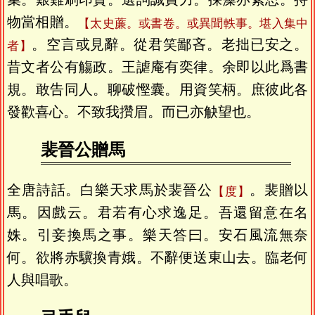
物當相贈。
太史薕。或書卷。或異聞軼事。堪入集中
。空言或見辭。從君笑鄙吝。老拙已安之。
者
昔文者公有觴政。王謔庵有奕律。余即以此爲書
規。敢告同人。聊破慳囊。用資笑柄。庶彼此各
發歡喜心。不致我攢眉。而已亦觖望也。
裴晉公贈馬
全唐詩話。白樂天求馬於裴晉公
。裴贈以
度
馬。因戲云。君若有心求逸足。吾還留意在名
姝。引妾換馬之事。樂天答曰。安石風流無奈
何。欲將赤驥換青娥。不辭便送東山去。臨老何
人與唱歌。