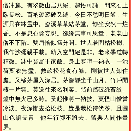
僧冲邈。有翠微山居八絕。超悟可誦。間來石上
臥長松。百衲袈裟破又縫。今日不愁明日飯。生
涯只在缽盂中。臨溪草草結茅堂。靜坐安然一炷
香。不是息心除妄想。卻緣無事可思量。老老山
僧不下階。雙眉恰似雪分開。世人若問枯松樹。
我作沙彌親手栽。幼入空門絕是非。老來學道轉
精微。缽中貧富千家飯。身上寒暄一衲衣。一池
荷葉衣無盡。數畝松花食有餘。剛被世人知住
處。又移茅屋入深居。茅簷靜坐千山月。竹戶閒
棲一片雲。莫送往來名利客。階前踏破綠苔紋。
爐中無火已多時。蚤起惟將一衲披。莫怪山僧嘗
冷淡。夜深懶去拾松枝。豈是栽松待伏苓。且圖
山色鎮長青。他年行腳不將去。留與人間作畫
屏。