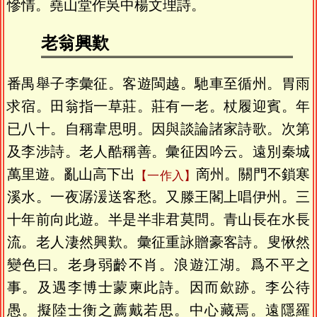
慘情。堯山堂作吳中楊文理詩。
老翁興歎
番禺舉子李彙征。客遊閩越。馳車至循州。胃雨
求宿。田翁指一草莊。莊有一老。杖履迎賓。年
已八十。自稱韋思明。因與談論諸家詩歌。次第
及李涉詩。老人酷稱善。彙征因吟云。遠別秦城
萬里遊。亂山高下出
啇州。關門不鎖寒
一作入
溪水。一夜潺湲送客愁。又滕王閣上唱伊州。三
十年前向此遊。半是半非君莫問。青山長在水長
流。老人淒然興歎。彙征重詠贈豪客詩。叟愀然
變色曰。老身弱齡不肖。浪遊江湖。爲不平之
事。及遇李博士蒙柬此詩。因而歛跡。李公待
愚。擬陸士衡之薦戴若思。中心藏焉。遠隱羅