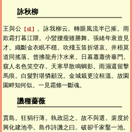
詠秋柳
王與公
。詠我柳云。轉眼風流半已摧。雨
咸
欺霜打暮江隈。小蠻腰瘦雖勝舞。張緒年衰豈見
才。織斷金衣眠不穩。吹殘玉笛折堪哀。井梧莫
道同搖落。曾拂龍舟汴水來。日暮蕭蕭傍蓽門。
窺人名色笑空存。天寒早散鳴蜩影。雨濕還留擊
馬痕。白髮對堪憐顧況。金城栽更泣桓溫。故園
園畔知何似。一見霜條一斷魂。
譏種薔薇
賈島。狂狷行薄。執政惡之。故不與選。裴度於
興化建池亭。島作詩譏之曰。破卻千家鑿一池。