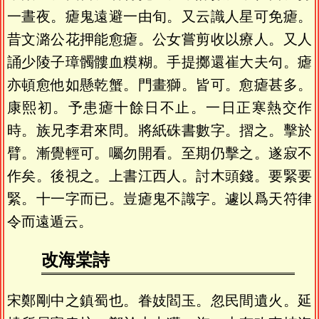
一晝夜。瘧鬼遠避一由旬。又云識人星可免瘧。
昔文潞公花押能愈瘧。公女嘗剪收以療人。又人
誦少陵子璋髑髏血糢糊。手提擲還崔大夫句。瘧
亦頓愈他如懸乾蟹。門畫獅。皆可。愈瘧甚多。
康熙初。予患瘧十餘日不止。一日正寒熱交作
時。族兄李君來問。將紙硃書數字。摺之。擊於
臂。漸覺輕可。囑勿開看。至期仍擊之。遂寂不
作矣。後視之。上書江西人。討木頭錢。要緊要
緊。十一字而已。豈瘧鬼不識字。遽以爲天符律
令而遠遁云。
改海棠詩
宋鄭剛中之鎮蜀也。眷妓閻玉。忽民間遺火。延