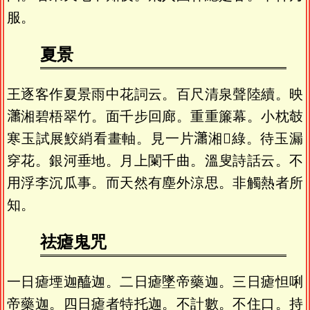
服。
夏景
王逐客作夏景雨中花詞云。百尺清泉聲陸續。映
𤄙湘碧梧翠竹。面千步回廊。重重簾幕。小枕攲
寒玉試展鮫綃看畫軸。見一片𤄙湘𤁒綠。待玉漏
穿花。銀河垂地。月上闌千曲。溫叟詩話云。不
用浮李沉瓜事。而天然有塵外涼思。非觸熱者所
知。
祛瘧鬼咒
一日瘧堙迦醯迦。二日瘧墜帝藥迦。三日瘧怛唎
帝藥迦。四日瘧者特托迦。不計數。不住口。持