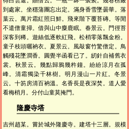
得白雲還。贈僧云。一瓶一缽一袈裟。幾卷楞嚴
到處家。坐穩蒲團忘出定。滿身香雪墜曇華。落
葉云。萬片霜紅照日鮮。飛來階下覆苔磚。等閒
不遣僧童掃。借與山中麋鹿眠。春景云。門徑苔
深客到稀。遊絲低逐軟紅飛。松梢零落飄金粉。
童子枝頭曬衲衣。夏景云。風敲窗竹驚僧定。鳥
觸殘花墜澗香。圓覺半函看已了。紉針自補舊衣
裳。秋景云。幾點歸鴉幾杵鐘。紛紛涼月在孤
峰。清霜獨染千林樹。明月漫山一片紅。冬景
云。十笏房清百衲溫。名香長是夜深焚。道人愛
看梅梢月。分付山童莫掩門。
隆慶寺塔
吉州趙某。嘗於城外隆慶寺。建塔十三層。規模