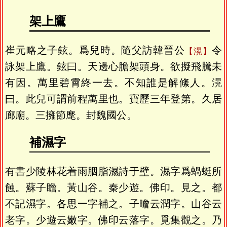
架上鷹
崔元略之子鉉。爲兒時。隨父訪韓晉公
令
滉
詠架上鷹。鉉曰。天邊心膽架頭身。欲擬飛騰未
有因。萬里碧霄終一去。不知誰是解絛人。滉
曰。此兒可謂前程萬里也。寶歷三年登第。久居
廊廟。三擁節麾。封魏國公。
補濕字
有書少陵林花着雨胭脂濕詩于壁。濕字爲蝸蜓所
蝕。蘇子瞻。黃山谷。秦少遊。佛印。見之。都
不記濕字。各思一字補之。子曕云潤字。山谷云
老字。少遊云嫩字。佛印云落字。覓集觀之。乃