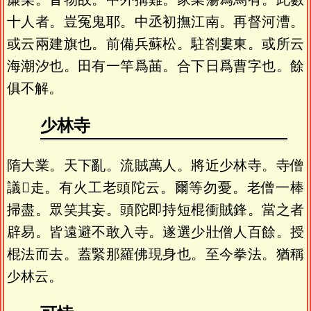
十人者。豈冤鬼耶。中丞初撫江南。再督河漕。
或云兩建旗也。前備兵蘇松。駐劄婁東。或所云
海潮汐也。田有一竿爲䒼。合下日爲曹字也。餘
俱不解。
少林寺
隋大業。天下亂。流賊萬人。將近少林寺。寺僧
議𣪚走。有火工老頭陀云。爾等勿憂。老僧一棒
掃盡。眾笑其妄。頭陀即持短棍衝賊鋒。當之者
辟易。皆遠避不敢入寺。遂選少壯僧人百餘。授
棍法而去。蓋緊那羅佛現身也。至今拳法。猶稱
少林云。