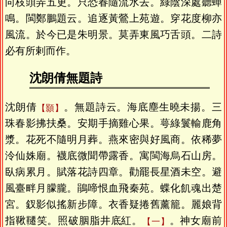
向枝頭弄五更。只恐春隨流水去。綠陰深處聽蟬
鳴。閩鄭鵬題云。追逐黃鶯上苑遊。穿花度柳亦
風流。於今已是朱明景。莫弄東風巧舌頭。二詩
必有所剌而作。
沈朗倩無題詩
沈朗倩
。無題詩云。海底塵生曉未揚。三
顥
珠春影拂扶桑。安期手摘雞心果。萼綠鬟輸鹿角
漿。花死不隨明月葬。燕來密與好風商。依稀夢
泠仙姝廟。襪底微聞帶露香。寓閩海烏石山房。
臥病累月。賦落花詩四章。勸罷長星酒未空。避
風臺畔月朦朧。鵑啼恨血飛秦苑。蝶化飢魂出楚
宮。釵影似搖新步障。衣香疑捲舊薰籠。麗娘背
指鞦韆笑。照破胭脂井底紅。
。神女廟前
一