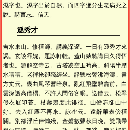
濕字也。濕字出於自然。而四字遂分生老病死之
說。詩言志。信天。
遜秀才
吉水東山。修禪師。講義深邃。一日有遜秀才來
謁。玄談霏娓。題詠軒輊。蓋山猿聽講日久得悟
者也。題解空寺云。古塔凌空玉筍高。斜陽半壓
水嘈嘈。老禪掩卻殘經坐。靜聽松聲沸海濤。書
方丈云。幾曲風琴響暗泉。亂紅飛墜碧龕前。白
雲深護高僧榻。不許人間俗客眠。送僧云。松翠
侵衣屐印苔。杖藜幾度此徘徊。山僧忘卻山中
好。去入紅塵不再來。詠隺云。遠辭華表傍禪
關。別卻浮丘伴懶殘。金磬數聲秋日晚。雙飛帶