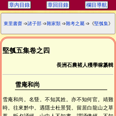
章內目錄
章回目錄
欄目導航
東里書齋
➩
諸子部
➩
雜家類
➩
雜考之屬
➩《
堅瓠集
》
堅瓠五集卷之四
長洲石農褚人穫學稼纂輯
雪庵和尚
雪庵和尚。名曁。不知其姓。亦不知何官。靖難
時。往來黔中。遇隱士杜景賢。留居白龍山之草