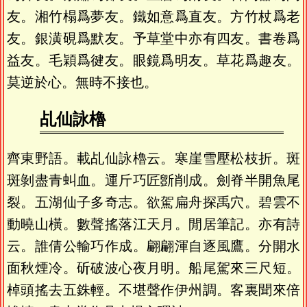
友。湘竹榻爲夢友。鐵如意爲直友。方竹杖爲老
友。銀潢硯爲默友。予草堂中亦有四友。書卷爲
益友。毛穎爲徤友。眼鏡爲明友。草花爲趣友。
莫逆於心。無時不接也。
乩仙詠櫓
齊東野語。載乩仙詠櫓云。寒崖雪壓松枝折。斑
斑剝盡青虯血。運斤巧匠斵削成。劍脊半開魚尾
裂。五湖仙子多奇志。欲駕扁舟探禹穴。碧雲不
動曉山橫。數聲搖落江天月。閒居筆記。亦有詩
云。誰倩公輸巧作成。翩翩渾自逐風鷹。分開水
面秋煙冷。斫破波心夜月明。船尾駕來三尺短。
棹頭搖去五銖輕。不堪聲作伊州調。客裏聞來倍