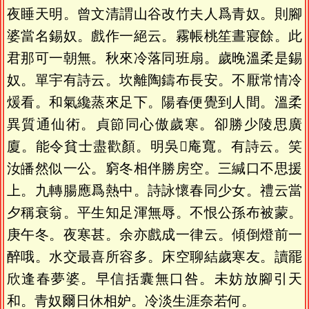
夜睡天明。曾文清謂山谷改竹夫人爲青奴。則腳
婆當名錫奴。戲作一絕云。霧帳桃笙晝寢餘。此
君那可一朝無。秋來冷落同班扇。歲晚溫柔是錫
奴。單宇有詩云。坎離陶鑄布長安。不厭常情冷
煖看。和氣纔蒸來足下。陽春便覺到人間。溫柔
異質通仙術。貞節同心傲歲寒。卻勝少陵思廣
廈。能令貧士盡歡顏。明吳𠣻庵寬。有詩云。笑
汝皤然似一公。窮冬相伴勝房空。三緘口不思援
上。九轉腸應爲熱中。詩詠懷春同少女。禮云當
夕稱衰翁。平生知足渾無辱。不恨公孫布被蒙。
庚午冬。夜寒甚。余亦戲成一律云。傾倒燈前一
醉哦。水交最喜所容多。床空聊結歲寒友。讀罷
欣逢春夢婆。早信括囊無口咎。未妨放腳引天
和。青奴爾日休相妒。冷淡生涯奈若何。