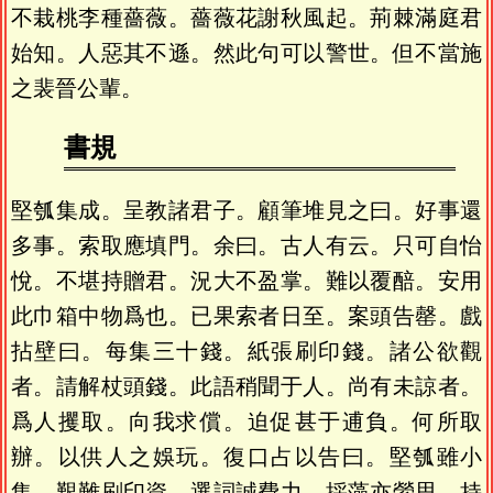
不栽桃李種薔薇。薔薇花謝秋風起。荊棘滿庭君
始知。人惡其不遜。然此句可以警世。但不當施
之裴晉公輩。
書規
堅瓠集成。呈教諸君子。顧筆堆見之曰。好事還
多事。索取應填門。余曰。古人有云。只可自怡
悅。不堪持贈君。況大不盈掌。難以覆醅。安用
此巾箱中物爲也。已果索者日至。案頭告罄。戲
拈壁曰。每集三十錢。紙張刷印錢。諸公欲觀
者。請解杖頭錢。此語稍聞于人。尚有未諒者。
爲人攫取。向我求償。迫促甚于逋負。何所取
辦。以供人之娛玩。復口占以告曰。堅瓠雖小
集。艱難刷印資。選詞誠費力。採藻亦縈思。持