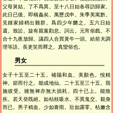
父母舅姑。了不爲異。至十八日始各尋訪歸家。
此日已後。即稱姦矣。萬歷戊申。朱季美寓黔。
見鍾家婦稍出雞群。爲四少年嬲之。五六日始
還。致訟。旋有親黨勸息。詞云。元宵俗戲。不
合十九夜放歸。議四人合買黃牛一頭。給前夫調
理等語。長吏笑而釋之。真蠻俗也。
男女
女子十五至二十五。補陽和血。美顏色。悅精
神。節而行之。能成地仙。二十五至三十五。我
施彼受。雖無裨亦無大損耗。四十已上。能致
疾。若天癸既絕。如枯枝吸水。不異鬼交。殺身
而已。男子精血。少如膏雨。壯如露零。枯嫩含