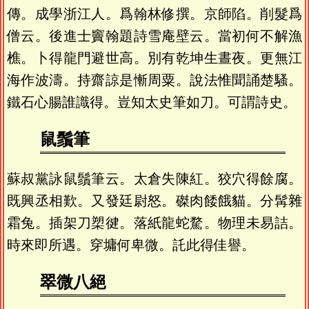
傳。成學浙江人。爲翰林修撰。京師陷。削髮爲
僧云。後進士竇翰題詩雪庵壁云。當初何不解漁
樵。卜得龍門避世高。別有乾坤生晝夜。更無江
海作波濤。持齋諒是慚周粟。說法惟聞誦楚騷。
鐵石心腸誰識得。豈知太史筆如刀。可謂詩史。
鼠鬚筆
蘇叔黨詠鼠鬚筆云。太倉失陳紅。狡穴得餘腐。
既興丞相歎。又發廷尉怒。磔肉餧餓貓。分髯雜
霜兔。插架刀槊徤。落紙龍蛇騖。物理未易詰。
時來即所遇。穿墉何卑微。託此得佳譽。
翠微八絕