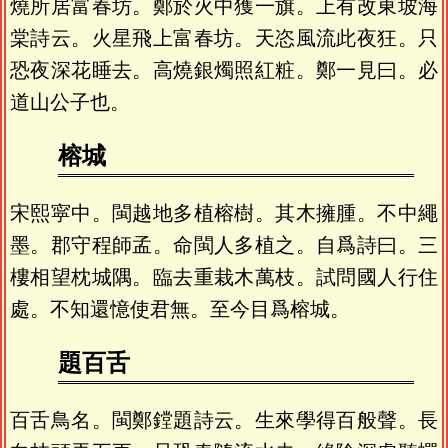
燒所居富春坊。鄭於火中獲一旗。上有改東坡海
棠詩云。火星飛上富春坊。天恣風流此夜狂。只
恐夜深花睡去。高燒銀燭照紅粧。鄭一見曰。必
道山公子也。
榕城
宋熙寜中。閩越地多植榕樹。其木擁腫。不中繩
墨。郡守程師孟。命閩人多植之。自爲詩曰。三
樓相望枕城隅。臨去重栽木萬枝。試問國人行住
處。不知還憶使君無。至今目爲榕城。
題百舌
百舌鳥名。閩鄭鏜題詩云。生來學得百般聲。長