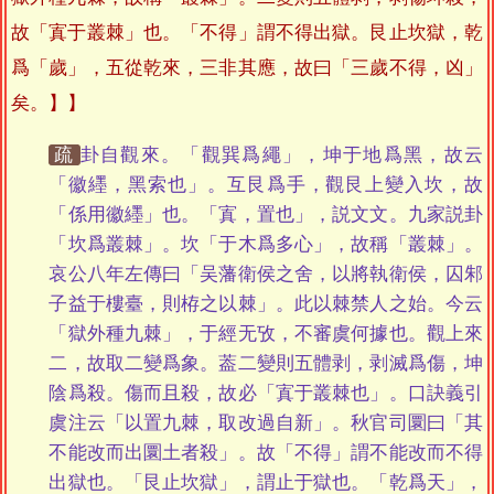
故「寘于叢棘」也。「不得」謂不得出獄。艮止坎獄，乾
爲「歲」，五從乾來，三非其應，故曰「三歲不得，凶」
矣。】
疏
卦自觀來。「觀巽爲繩」，坤于地爲黑，故云
「徽纆，黑索也」。互艮爲手，觀艮上變入坎，故
「係用徽纆」也。「寘，置也」，説文文。九家説卦
「坎爲叢棘」。坎「于木爲多心」，故稱「叢棘」。
哀公八年左傳曰「吴藩衛侯之舍，以將執衛侯，囚邾
子益于樓臺，則栫之以棘」。此以棘禁人之始。今云
「獄外種九棘」，于經无攷，不審虞何據也。觀上來
二，故取二變爲象。葢二變則五體剥，剥滅爲傷，坤
陰爲殺。傷而且殺，故必「寘于叢棘也」。口訣義引
虞注云「以置九棘，取改過自新」。秋官司圜曰「其
不能改而出圜土者殺」。故「不得」謂不能改而不得
出獄也。「艮止坎獄」，謂止于獄也。「乾爲天」，