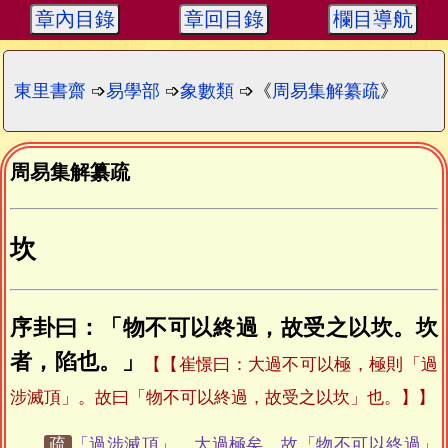
章內目錄
章回目錄
欄目導航
東里書齋
➩
易學部
➩
象數類
➩《
周易集解纂疏
》
周易集解纂疏
坎
序卦曰：「物不可以終過，故受之以坎。坎
者，陷也。」
【崔憬曰：大過不可以極，極則「過
涉滅頂」。故曰「物不可以終過，故受之以坎」也。】
疏
「過涉滅頂」，大過極矣，故「物不可以終過」