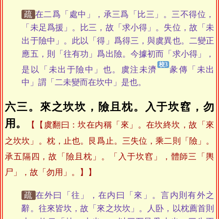
疏
在二爲「處中」，承三爲「比三」。三不得位，
「未足爲援」。比三，故「求小得」。失位，故「未
出于險中」。此以「得」爲得三，與虞異也。二變正
應五，則「往有功」爲出險。今據初而「求小得」，
是以「未出于險中」也。虞注未濟
彖傳「未出
中」謂「二未變而在坎中」是也。
六三。來之坎坎，險且枕。入于坎窞，勿
用。
【虞翻曰：坎在内稱「來」。在坎終坎，故「來
之坎坎」。枕，止也。艮爲止。三失位，乘二則「險」。
承五隔四，故「險且枕」。「入于坎窞」，體師三「輿
尸」，故「勿用」。】
疏
在外曰「往」，在内曰「來」。言内則有外之
辭。往來皆坎，故「來之坎坎」。人卧，以枕薦首則