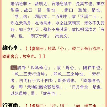
陽陷險非正，故明之。言陽息陰中，是其常也。重亦
常義，故云「習，常也」，彖曰「重險」是也。
「孚，信」，釋詁文。二五剛中，故「孚謂二五」。
坎在天爲月，在地爲水。水之往來朝宗，潮汐不失其
時，如月之行天，盈虧不失其常，故以明習坎之「有
孚」也。「朝宗于海」，禹貢文。
維心亨，
【虞翻曰：坎爲「心」。乾二五旁行流坤，
陰陽會合，故亨也。】
疏
説卦「坎爲亟心」，故「爲心」。陽在中也。
「乾二五旁行流坤」，即乾二五之坤也。「旁行」
者，四周行于六十四卦，即旁通也。「陰陽會合」
者，即「天地以離坎戰陰陽」，「日月會北」是也。
以乾通坤，通，「故亨也」。
行有尚。
【虞翻曰：「行」謂二，「尚」謂五也。二