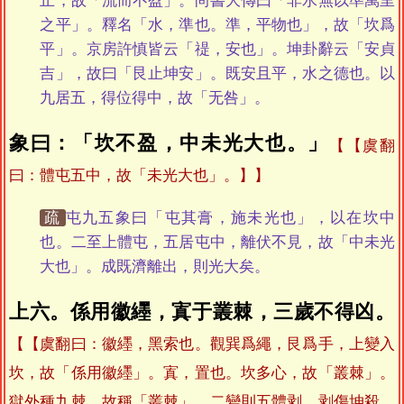
止，故「流而不盈」。尚書大傳曰「非水無以準萬里
之平」。釋名「水，準也。準，平物也」，故「坎爲
平」。京房許慎皆云「禔，安也」。坤卦辭云「安貞
吉」，故曰「艮止坤安」。既安且平，水之德也。以
九居五，得位得中，故「无咎」。
象曰：「坎不盈，中未光大也。」
【虞翻
曰：體屯五中，故「未光大也」。】
疏
屯九五象曰「屯其膏，施未光也」，以在坎中
也。二至上體屯，五居屯中，離伏不見，故「中未光
大也」。成既濟離出，則光大矣。
上六。係用徽纆，寘于叢棘，三歲不得凶。
【虞翻曰：徽纆，黑索也。觀巽爲繩，艮爲手，上變入
坎，故「係用徽纆」。寘，置也。坎多心，故「叢棘」。
獄外種九棘，故稱「叢棘」。二變則五體剥，剥傷坤殺，