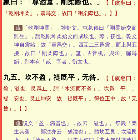
象曰：「尊酒簋，剛柔際也。」
【虞翻曰：
「乾剛坤柔」，震爲交，故曰「剛柔際也」。】
疏
「乾剛坤柔」，雜卦文。屯彖傳曰「剛柔始交而
難生」，謂乾剛坤柔始交而成坎也。際，接也。乾交
坤自震始，故「震爲交」。四互二三爲震，而上與五
接，故曰「剛柔際也」。簋，古音机。與缶、牖爲
韻，别本有「貳」字者，衍文也。
九五。坎不盈，禔既平，无咎。
【虞翻曰：
盈，溢也。艮爲止，謂「水流而不盈」。坎爲「平」。
禔，安也。艮止坤安，故「禔既平」。得位正中，故「无
咎」。】
疏
説文「盈，滿器也」，故云「溢也」。祭義「樂
主其盈」，鄭注亦云「猶溢也」。體坎互艮，坎流艮