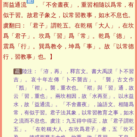
而益通流
，「不舍晝夜」，重習相隨以爲常，有
似于習。故君子象之，以常習教事，如水不息也。
虞翻曰：「君子」謂乾五。在乾稱「大人」，在坎
爲「君子」。坎爲「習」爲「常」。乾爲「德」，
震爲「行」。巽爲教令，坤爲「事」。故「以常德
行，習教事」也。】
疏
陸注：「洊，再」，釋言文。書大禹謨「卜不習
吉」。哀十年左傳「卜不襲吉」。「襲」古文作
「㦻」「褶」。襲，重衣也。「褶」與「習」通，故
云「習，重也」。兩坎相因，故「水再至」。以水益
水，故「益通流」。「不舍晝夜」，論語文。相隨爲
常，有似于習。君子法其象，以常習教育之事，如水
之流而不息也。虞注：九五得中得正，故「君子謂乾
五」。「在乾稱大人，在坎爲君子」者，五「坎不