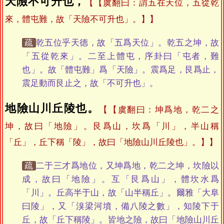
天險不可升也，
【虞翻曰：謂五在天位，五從乾
來，體屯難，故「天險不可升也」。】
疏
乾五位乎天德，故「五爲天位」。乾五之坤，故
「五從乾來」。二至上體屯，序卦曰「屯者，難
也」。故「體屯難」爲「天險」。震爲足，艮爲止，
震足動而艮止之，故「不可升也」。
地險山川丘陵也。
【虞翻曰：坤爲地，乾二之
坤，故曰「地險」。艮爲山，坎爲「川」，半山稱
「丘」，丘下稱「陵」，故曰「地險山川丘陵也」。】
疏
二于三才爲地位，又坤爲地，乾二之坤，坎險以
成，故曰「地險」。互「艮爲山」，體坎水爲
「川」。丘高半于山，故「山半稱丘」。爾雅「大阜
曰陵」，又「溴梁河墳，備八陵之數」，知陵下于
丘，故「丘下稱陵」。皆地之險，故曰「地險山川丘