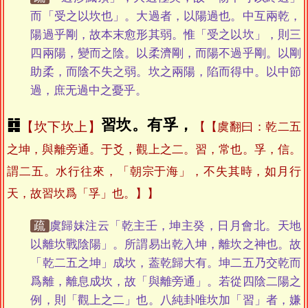
而「受之以坎也」。大過者，以陽過也。中互兩乾，
陽過乎剛，故本末愈形其弱。惟「受之以坎」，則三
四兩陽，變而之陰。以柔濟剛，而陽不過乎剛。以剛
助柔，而陰不失之弱。坎之兩陽，陷而得中。以中節
過，庶无過中之憂乎。
䷜
習坎。有孚，
坎下坎上
【虞翻曰：乾二五
之坤，與離旁通。于爻，觀上之二。習，常也。孚，信。
謂二五。水行往來，「朝宗于海」，不失其時，如月行
天，故習坎爲「孚」也。】
疏
虞歸妹注云「乾主壬，坤主癸，日月會北。天地
以離坎戰陰陽」。所謂易出乾入坤，離坎之神也。故
「乾二五之坤」成坎，葢乾歸大有。坤二五乃交乾而
爲離，離息成坎，故「與離旁通」。若從四陰二陽之
例，則「觀上之二」也。八純卦唯坎加「習」者，嫌