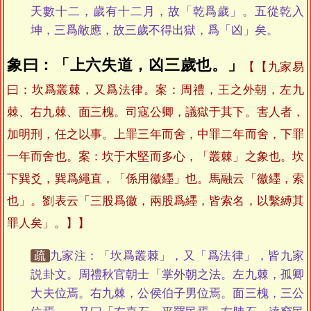
天數十二，歲有十二月，故「乾爲歲」。五從乾入
坤，三爲敵應，故三歲不得出獄，爲「凶」矣。
象曰：「上六失道，凶三歲也。」
【九家易
曰：坎爲叢棘，又爲法律。案：周禮，王之外朝，左九
棘、右九棘、面三槐。司寇公卿，議獄于其下。害人者，
加明刑，任之以事。上罪三年而舍，中罪二年而舍，下罪
一年而舍也。案：坎于木堅而多心，「叢棘」之象也。坎
下巽爻，巽爲繩直，「係用徽纆」也。馬融云「徽纆，索
也」。劉表云「三股爲徽，兩股爲纆，皆索名，以繫縛其
罪人矣」。】
疏
九家注：「坎爲叢棘」，又「爲法律」，皆九家
説卦文。周禮秋官朝士「掌外朝之法。左九棘，孤卿
大夫位焉。右九棘，公侯伯子男位焉。面三槐，三公