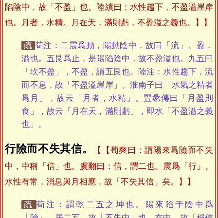
陷陰中，故「不盈」也。陸績曰：水性趨下，不盈溢崖岸
也。月者，水精。月在天，滿則虧，不盈溢之義也。】
疏
荀注：二震爲動，陽動陰中，故曰「流」。盈，
溢也。五艮爲止，是陽陷陰中，故不盈溢也。九五曰
「坎不盈」，不盈，謂五艮也。陸注：水性趨下，流
而不息，故「不盈溢崖岸」。淮南子曰「水氣之精者
爲月」，故云「月者，水精」。豐彖傳曰「月盈則
食」，故云「月在天，滿則虧」，即水「不盈溢之義
也」。
行險而不失其信。
【荀爽曰：謂陽來爲險而不失
中，中稱「信」也。虞翻曰：信，謂二也。震爲「行」。
水性有常，消息與月相應，故「不失其信」矣。】
疏
荀注：謂乾二五之坤也。陽來陷于陰中爲
「險」。居二五，故「不失中」也。在中，故「稱信