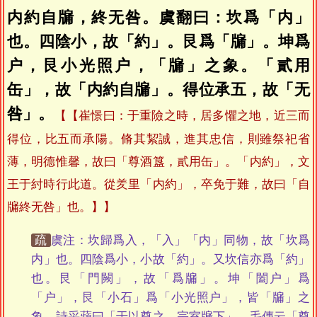
内約自牖，終无咎。虞翻曰：坎爲「内」
也。四陰小，故「約」。艮爲「牖」。坤爲
户，艮小光照户，「牖」之象。「貳用
缶」，故「内約自牖」。得位承五，故「无
咎」。
【崔憬曰：于重險之時，居多懼之地，近三而
得位，比五而承陽。脩其絜誠，進其忠信，則雖祭祀省
薄，明德惟馨，故曰「尊酒簋，貳用缶」。「内約」，文
王于紂時行此道。從羑里「内約」，卒免于難，故曰「自
牖終无咎」也。】
疏
虞注：坎歸爲入，「入」「内」同物，故「坎爲
内」也。四陰爲小，小故「約」。又坎信亦爲「約」
也。艮「門闕」，故「爲牖」。坤「闔户」爲
「户」，艮「小石」爲「小光照户」，皆「牖」之
象。詩采蘋曰「于以奠之，宗室牖下」，毛傳云「奠