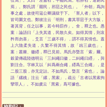
位焉」。又曰「左嘉石，平罷民焉。右肺石，達窮民
焉」。鄭氏謂「罷民，邪惡之民也」。「外朝」爲詢
事之處，故使司寇公卿議獄于下。「害人者」以下，
皆司圜文也。鄭彼注云「明刑，書其罪惡于大方版，
著其背，任之以事，若今時罰作」。舍，釋之也。愚
案：論語曰「上失其道，民散久矣。如得其情，則哀
矜而勿喜」，爻言「三歲不得」，謂不得其情也。蓋
上六陰柔失道，久繫不得其情，故「凶三歲也」。
案：叢棘、徽纆，釋已見前。馬氏亦㮣言「索」爾。
穀梁傳疏陸德明云「三糾繩曰徽，二糾繩曰纆」，與
劉注合。字林又以「糾爲兩合繩，纆爲三合繩」，是
二股三股，亦无定詁。不如馬氏，㮣言「索也」。論
語「縲絏」注云「縲，黑索」，疏云「古者以黑索拘
攣罪人」。不如虞云「黑索」爲可據也。
校勘記：