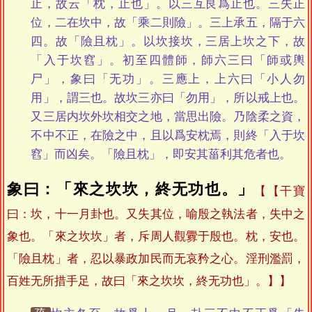
止，故云「枕，止也」。以三互艮爲止也。三失正
位，二在坎中，故「乘二則險」。三上承五，隔于六
四。故「險且枕」。以坎接坎，三居上坎之下，故
「入于坎窞」。初至四體師，師六三曰「師或輿
尸」，象曰「无功」。三應上，上六曰「小人勿
用」，謂三也。故坎三亦曰「勿用」，所以戒上也。
又三居内坎外坎相交之地，當思出險。乃陰柔之資，
不中不正，在險之中，且以爲安枕焉，則終「入于坎
窞」而凶矣。「險且枕」，即安其菑利其危者也。
象曰：「來之坎坎，終无功也。」
【干寶
曰：坎，十一月卦也。又失其位，喻殷之執法者，失中之
象也。「來之坎坎」者，斥周人觀釁于殷也。枕，安也。
「險且枕」者，忍以暴政加民而无哀矜之心。淫刑濫罰，
百姓无所措手足，故曰「來之坎坎，終无功也」。】