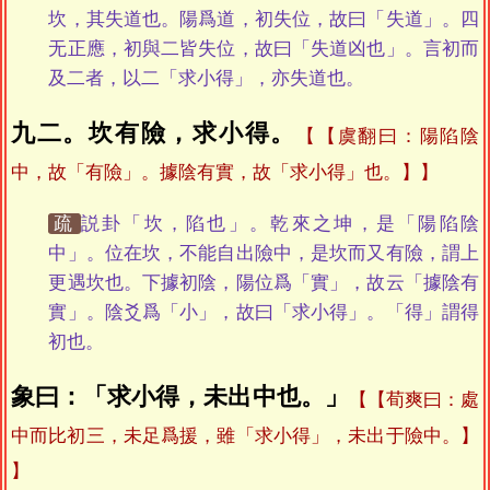
坎，其失道也。陽爲道，初失位，故曰「失道」。四
无正應，初與二皆失位，故曰「失道凶也」。言初而
及二者，以二「求小得」，亦失道也。
九二。坎有險，求小得。
【虞翻曰：陽陷陰
中，故「有險」。據陰有實，故「求小得」也。】
疏
説卦「坎，陷也」。乾來之坤，是「陽陷陰
中」。位在坎，不能自出險中，是坎而又有險，謂上
更遇坎也。下據初陰，陽位爲「實」，故云「據陰有
實」。陰爻爲「小」，故曰「求小得」。「得」謂得
初也。
象曰：「求小得，未出中也。」
【荀爽曰：處
中而比初三，未足爲援，雖「求小得」，未出于險中。】