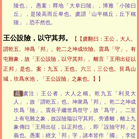
陵也」。愚案：釋地「大阜曰陵」，博雅「小陵曰
丘」，是陵高而丘卑也。虞謂「山半稱丘，丘下稱
陵」，恐不然也。
王公設險，以守其邦。
【虞翻曰：王公，大人。
謂乾五。坤爲「邦」。乾二之坤成坎險。震爲「守」。有
屯難象，故「王公設險，以守其邦」。離言「王用出征以
正邦」是也。案：九五，王也。六三，三公也。艮爲山
城，坎爲水池，「王公設險」之象也。】
疏
虞注：王公者，大人之稱。乾九五「利見大
人」，故「謂乾五」也。坤衆爲「邦」。乾二之坤成
坎爲「險」。震長子繼世爲世守，故「爲守」。二至
上有屯難之象，故設險隘以守其邦。旁通離，離上九
象傳曰「王用出征，以正邦也」，即「設險守邦」之
義也。愚案：經文「邦」字，諸本皆作「國」，李從