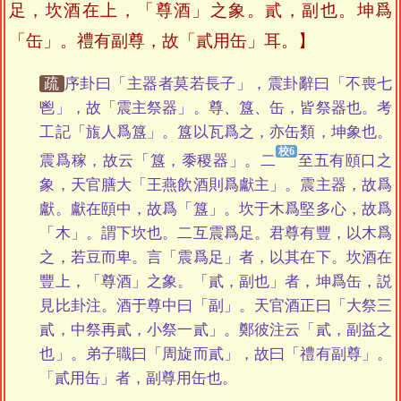
足，坎酒在上，「尊酒」之象。貳，副也。坤爲
「缶」。禮有副尊，故「貳用缶」耳。】
疏
序卦曰「主器者莫若長子」，震卦辭曰「不喪七
鬯」，故「震主祭器」。尊、簋、缶，皆祭器也。考
工記「旊人爲簋」。簋以瓦爲之，亦缶類，坤象也。
震爲稼，故云「簋，黍稷器」。二
至五有頤口之
象，天官膳大「王燕飲酒則爲獻主」。震主器，故爲
獻。獻在頤中，故爲「簋」。坎于木爲堅多心，故爲
「木」。謂下坎也。二互震爲足。君尊有豐，以木爲
之，若豆而卑。言「震爲足」者，以其在下。坎酒在
豐上，「尊酒」之象。「貳，副也」者，坤爲缶，説
見比卦注。酒于尊中曰「副」。天官酒正曰「大祭三
貳，中祭再貳，小祭一貳」。鄭彼注云「貳，副益之
也」。弟子職曰「周旋而貳」，故曰「禮有副尊」。
「貳用缶」者，副尊用缶也。