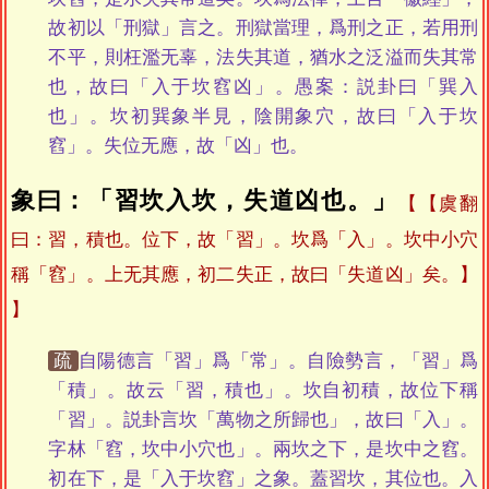
故初以「刑獄」言之。刑獄當理，爲刑之正，若用刑
不平，則枉濫无辜，法失其道，猶水之泛溢而失其常
也，故曰「入于坎窞凶」。愚案：説卦曰「巽入
也」。坎初巽象半見，陰開象穴，故曰「入于坎
窞」。失位无應，故「凶」也。
象曰：「習坎入坎，失道凶也。」
【虞翻
曰：習，積也。位下，故「習」。坎爲「入」。坎中小穴
稱「窞」。上无其應，初二失正，故曰「失道凶」矣。】
疏
自陽德言「習」爲「常」。自險勢言，「習」爲
「積」。故云「習，積也」。坎自初積，故位下稱
「習」。説卦言坎「萬物之所歸也」，故曰「入」。
字林「窞，坎中小穴也」。兩坎之下，是坎中之窞。
初在下，是「入于坎窞」之象。蓋習坎，其位也。入