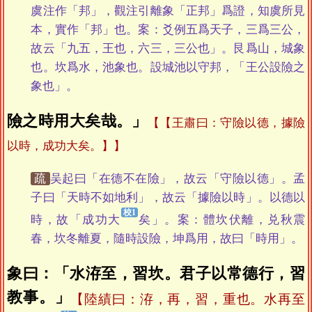
虞注作「邦」，觀注引離象「正邦」爲證，知虞所見
本，實作「邦」也。案：爻例五爲天子，三爲三公，
故云「九五，王也，六三，三公也」。艮爲山，城象
也。坎爲水，池象也。設城池以守邦，「王公設險之
象也」。
險之時用大矣哉。」
【王肅曰：守險以德，據險
以時，成功大矣。】
疏
吴起曰「在德不在險」，故云「守險以德」。孟
子曰「天時不如地利」，故云「據險以時」。以德以
時，故「成功大
矣」。案：體坎伏離，兑秋震
春，坎冬離夏，隨時設險，坤爲用，故曰「時用」。
象曰：「水洊至，習坎。君子以常德行，習
教事。」
【陸績曰：洊，再，習，重也。水再至