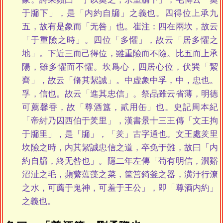
于牖下」，是「内約自牖」之義也。四得位上承九
五，故有是象而「无咎」也。崔注：四在兩坎，故云
「于重險之時」。四位「多懼」，故云「居多懼之
地」。下近三而己得位，雖重險而不險。比五而上承
陽，雖多懼而不懼。坎爲心，四居心位，伏巽「絜
齊」，故云「脩其絜誠」。中虚象中孚，中，忠也。
孚，信也。故云「進其忠信」。祭品雖云省薄，明德
可薦馨香，故「尊酒簋，貳用缶」也。史記周本紀
「帝紂乃囚西伯于羑里」，漢書景十三王傳「文王拘
于牖里」，是「牖」，「羑」古字通也。文王處羑里
坎險之時，内其絜誠忠信之道，卒免于難，故曰「内
約自牖，終无咎也」。隱二年左傳「苟有明信，澗谿
沼沚之毛，蘋蘩蕰藻之菜，筐筥錡釜之器，潢汙行潦
之水，可薦于鬼神，可羞于王公」，即「尊酒内約」
之義也。