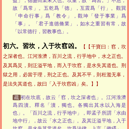
盈」，德盛而業未大也。坎重，故「爲習。」不息，
故「爲常」。五乾爲「德」，互震爲「行」。觀巽
「申命行事」爲「教令」，觀坤「發于事業」爲
「事」。「君子進德脩業」，如水之重習有常，故
「以常德行，習教事也」。
初六。習坎，入于坎窞凶。
【干寶曰：窞，坎
之深者也。江河淮濟，百川之流，行乎地中，水之正也。
及其爲災，則泛溢平地，而入于坎窞，是水失其道也。刑
獄之用，必當于理，刑之正也。及其不平，則枉濫无辜，
是法失其道也，故曰「入于坎窞凶」矣。】
疏
初在坎底，故云「窞，坎之深者也」。江河淮濟
爲四瀆。釋名「瀆，獨也。各獨出其水以入海是
也」。「百川之流，行乎地中」，即孟子所謂「水由
地中行」，故云「水之正也」。及其泛溢平地，入于
坎窞，是水失其常道矣。坎爲法律，上言「徽纆」，