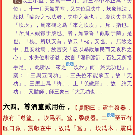
疏
坎主冬至，故爲十一月。卦三不中不正爲「失
位」。十一月天氣閉塞，又失位且失中，坎象執法，
故以「喻殷之執法者，失中之象也」。殷法失中爲
「坎坎」，周來觀之爲「來之坎坎」。斥，指也。
「斥周人觀釁于殷也」者，如泰誓「觀政于商」是
也。「枕」所以安首，故云「枕，安也」。居險之
中，且安枕焉，故言安「忍以暴政加民而无哀矜之
心」。水失位則泛溢，故言「淫刑濫罰，百姓无所措
手足」。此所以「來之
坎坎」而「終无功也」。
案：「三與五同功」，三失位不能承五，故「无
功」。三應上爲「終」。上「係徽纆」，故「終无
功」。又體師，師三象曰「大无功也」。
六四。尊酒簋貳用缶，
【虞翻曰：震主祭器，
故有「尊簋」。坎爲酒。簋，黍稷器。二
至五有
頤口象，震獻在中，故爲「簋」。坎爲木，震爲