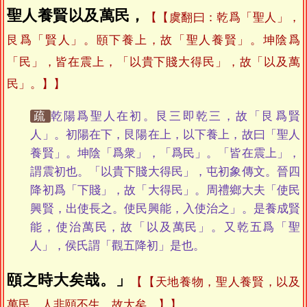
聖人養賢以及萬民，
【虞翻曰：乾爲「聖人」，
艮爲「賢人」。頤下養上，故「聖人養賢」。坤陰爲
「民」，皆在震上，「以貴下賤大得民」，故「以及萬
民」。】
疏
乾陽爲聖人在初。艮三即乾三，故「艮爲賢
人」。初陽在下，艮陽在上，以下養上，故曰「聖人
養賢」。坤陰「爲衆」，「爲民」。「皆在震上」，
謂震初也。「以貴下賤大得民」，屯初象傳文。晉四
降初爲「下賤」，故「大得民」。周禮鄉大夫「使民
興賢，出使長之。使民興能，入使治之」。是養成賢
能，使治萬民，故「以及萬民」。又乾五爲「聖
人」，侯氏謂「觀五降初」是也。
頤之時大矣哉。」
【天地養物，聖人養賢，以及
萬民。人非頤不生，故大矣。】