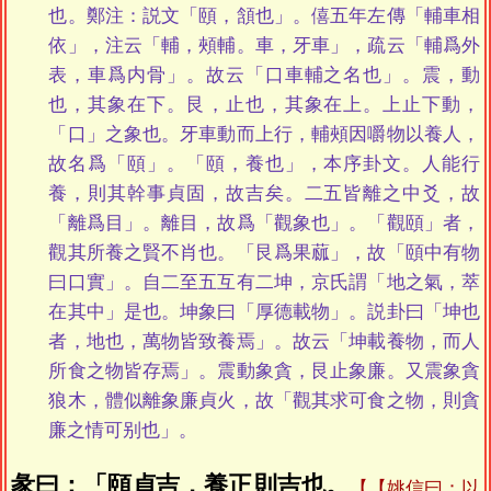
也。鄭注：説文「頤，頷也」。僖五年左傳「輔車相
依」，注云「輔，頰輔。車，牙車」，疏云「輔爲外
表，車爲内骨」。故云「口車輔之名也」。震，動
也，其象在下。艮，止也，其象在上。上止下動，
「口」之象也。牙車動而上行，輔頰因嚼物以養人，
故名爲「頤」。「頤，養也」，本序卦文。人能行
養，則其幹事貞固，故吉矣。二五皆離之中爻，故
「離爲目」。離目，故爲「觀象也」。「觀頤」者，
觀其所養之賢不肖也。「艮爲果蓏」，故「頤中有物
曰口實」。自二至五互有二坤，京氏謂「地之氣，萃
在其中」是也。坤象曰「厚德載物」。説卦曰「坤也
者，地也，萬物皆致養焉」。故云「坤載養物，而人
所食之物皆存焉」。震動象貪，艮止象廉。又震象貪
狼木，體似離象廉貞火，故「觀其求可食之物，則貪
廉之情可别也」。
彖曰：「頤貞吉，養正則吉也。
【姚信曰：以