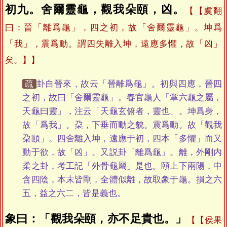
初九。舍爾靈龜，觀我朵頤，凶。
【虞翻
曰：晉「離爲龜」，四之初，故「舍爾靈龜」。坤爲
「我」，震爲動。謂四失離入坤，遠應多懼，故「凶」
矣。】
疏
卦自晉來，故云「晉離爲龜」。初與四應，晉四
之初，故曰「舍爾靈龜」。春官龜人「掌六龜之屬，
天龜曰靈」，注云「天龜玄俯者，靈也」。坤爲身，
故「爲我」。朶，下垂而動之貌。震爲動。故「觀我
朶頤」。四舍離入坤，遠應于初，四本「多懼」而又
動于欲，故「凶」。又説卦「離爲龜」。離，外剛内
柔之卦，考工記「外骨龜屬」是也。頤上下兩陽，中
含四陰，本末皆剛，全體似離，故取象于龜。損之六
五，益之六二，皆是義也。
象曰：「觀我朵頤，亦不足貴也。」
【侯果