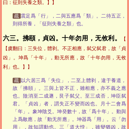
曰：征則失養之類。】
疏
震足爲「行」，二與五應爲「類」。二待五正，
則得所養，「征則失養之類」也。
六三。拂頤，貞凶。十年勿用，无攸利。
【虞翻曰：三失位，體剥。不正相應，弑父弑君，故「貞
凶」。坤爲「十年」，動无所應，故「十年勿用，无攸
利」也。】
疏
以六居三爲「失位」，二至上體剥，違于養道，
故「拂頤」。三與上皆不正，雖相應，亦不義之應
也。陰消至二成遯，艮子弑父。至三成否，坤臣弑
君。「貞凶」者，謂失正不變而凶也。月十二會爲
「年」。象坤陰爻。坤癸數十，故「爲十年」。動與
上爲敵應，故「動无所應」。坤器爲「用」。云「勿
用」，故知謂動也。三「道大悖」，雖變猶凶，故