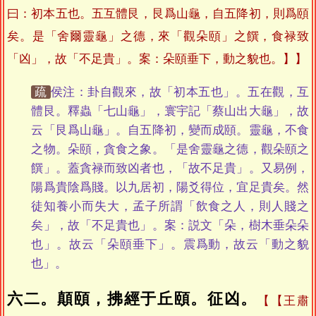
曰：初本五也。五互體艮，艮爲山龜，自五降初，則爲頤
矣。是「舍爾靈龜」之德，來「觀朵頤」之饌，食禄致
「凶」，故「不足貴」。案：朵頤垂下，動之貌也。】
疏
侯注：卦自觀來，故「初本五也」。五在觀，互
體艮。釋蟲「七山龜」，寰宇記「蔡山出大龜」，故
云「艮爲山龜」。自五降初，變而成頤。靈龜，不食
之物。朵頤，貪食之象。「是舍靈龜之德，觀朵頤之
饌」。蓋貪禄而致凶者也，「故不足貴」。又易例，
陽爲貴陰爲賤。以九居初，陽爻得位，宜足貴矣。然
徒知養小而失大，孟子所謂「飲食之人，則人賤之
矣」，故「不足貴也」。案：説文「朵，樹木垂朵朵
也」。故云「朵頤垂下」。震爲動，故云「動之貌
也」。
六二。顛頤，拂經于丘頤。征凶。
【王肅