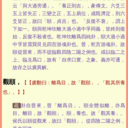
云「與大過旁通」。「養正則吉」，彖傳文。六爻三
五上皆失正，三變之正，五上易位，成既濟定，則六
爻皆正，故曰「頤，貞吉」也。「反復不衰」，謂上
下如一。頤與乾坤坎離大過小過中孚同義，皆終則復
始，反復不殺者也。乾坤坎離爲四純卦，頤大過小過
中孚皆震巽艮兑四宫游魂卦也。晉，乾宫游魂卦。故
頤從晉來，而不從臨觀四陰二陽之例也。或以臨二之
上。臨兑爲口，故有「自求口實」之象。義亦可通，
故存之以廣異解。
觀頤，
【虞翻曰：離爲目，故「觀頤」，「觀其所養
也」。】
疏
卦自晉來，晉「離爲目」。頤全體似離，亦爲
目。離目，故「觀頤」。頤，養也。故「觀其養」。
侯氏以頤從觀來，故曰「觀頤」。從四陰二陽之例，