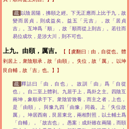
疏
以陰居陽，拂頤之經。下无正應而上比于九，故
變而居貞，則成益矣。益五「元吉」，故「居貞
吉」。互坤爲「順」，故「順而從上則吉」。若往而
易位成坎，是涉大川，則不可也。
上九。由頤，厲吉。
【虞翻曰：由，自從也。體
剥居上，衆陰順承，故「由頤」。失位，故「厲」。以坤
艮自輔，故「吉」也。】
疏
釋詁曰「由，自也」。故訓「由」爲「自從
也」。自二至上體剥。九居于上，爲卦之主。四陰互
兩坤，象順承于下。衆陰皆致養，而主之者，上也，
是「由頤」。與豫九四「由豫」同義。上「失位故
厲」。坤居西南，艮居東北，兩相對照，以土輔土爲
「自輔」，「故吉也」。愚案：成卦雖在兩陽，而頤