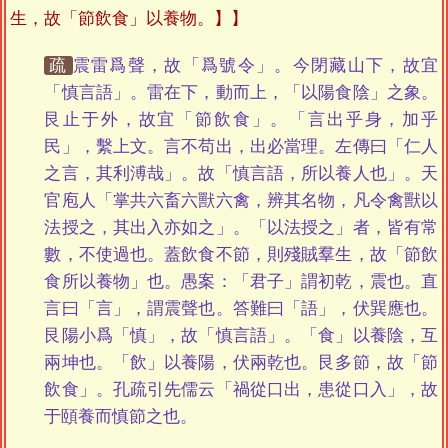
生，故「節飲食」以養物。】
疏
震雷爲聲，故「爲號令」。今閉藏山下，故宜
「慎言語」。雷在下，動而上，「以陽食陰」之象。
艮止于外，故宜「節飲食」。「言出乎身，加乎
民」，繫上文。言不苟出，出必當理。左傳曰「仁人
之言，其利溥哉」。故「慎言語，所以養人也」。天
官庖人「掌共六畜六獸六禽，辨其名物，凡令禽獸以
法授之，其出入亦如之」。「以法授之」者，皆有常
數，不使過也。蓋飲食不節，則殘賊羣生，故「節飲
食所以養物」也。愚案：「君子」謂初乾，震也。直
言曰「言」，謂震聲也。答難曰「語」，伏巽應也。
艮陽小爲「慎」，故「慎言語」。「食」以養陰，互
兩坤也。「飲」以養陽，伏兩乾也。艮多節，故「節
飲食」。孔疏引先儒云「禍從口出，患從口入」，故
于頤養而慎節之也。