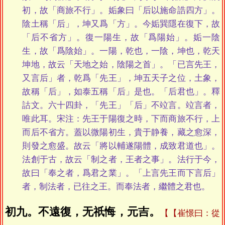
初，故「商旅不行」。姤象曰「后以施命誥四方」。
陰土稱「后」，坤又爲「方」。今姤巽隱在復下，故
「后不省方」。復一陽生，故「爲陽始」。姤一陰
生，故「爲陰始」。一陽，乾也，一陰，坤也，乾天
坤地，故云「天地之始，陰陽之首」。「已言先王，
又言后」者，乾爲「先王」，坤五天子之位，土象，
故稱「后」，如泰五稱「后」是也。「后君也」。釋
詁文。六十四卦，「先王」「后」不竝言。竝言者，
唯此耳。宋注：先王于陽復之時，下而商旅不行，上
而后不省方。蓋以微陽初生，貴于静養，藏之愈深，
則發之愈盛。故云「將以輔遂陽體，成致君道也」。
法創于古，故云「制之者，王者之事」。法行于今，
故曰「奉之者，爲君之業」。「上言先王而下言后」
者，制法者，已往之王。而奉法者，繼體之君也。
初九。不遠復，无祇悔，元吉。
【崔憬曰：從