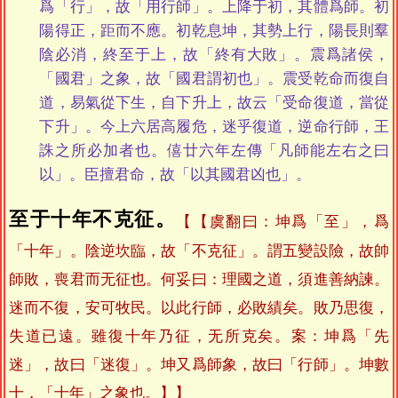
爲「行」，故「用行師」。上降于初，其體爲師。初
陽得正，距而不應。初乾息坤，其勢上行，陽長則羣
陰必消，終至于上，故「終有大敗」。震爲諸侯，
「國君」之象，故「國君謂初也」。震受乾命而復自
道，易氣從下生，自下升上，故云「受命復道，當從
下升」。今上六居高履危，迷乎復道，逆命行師，王
誅之所必加者也。僖廿六年左傳「凡師能左右之曰
以」。臣擅君命，故「以其國君凶也」。
至于十年不克征。
【虞翻曰：坤爲「至」，爲
「十年」。陰逆坎臨，故「不克征」。謂五變設險，故帥
師敗，喪君而无征也。何妥曰：理國之道，須進善納諫。
迷而不復，安可牧民。以此行師，必敗績矣。敗乃思復，
失道已遠。雖復十年乃征，无所克矣。案：坤爲「先
迷」，故曰「迷復」。坤又爲師象，故曰「行師」。坤數
十，「十年」之象也。】