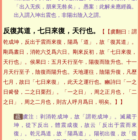
「出入无疾，朋來无咎矣」。愚案：此解未應經義。
出入謂入坤出震也，非陽出陰入之謂。
反復其道，七日來復，天行也。
【虞翻曰：謂
乾成坤，反出于震而來復，陽爲「道」，故「復其道」。
剛爲晝日，消乾六爻爲六日。剛來反初，故「七日來復，
天行也」。侯果曰：五月天行至午，陽復而陰升也。十一
月天行至子，陰復而陽升也。天地運往，陰陽升復，凡歷
七月，故曰「七日來復」，此天之運行也。豳詩曰「一之
日觱發，二之日栗烈」。「一之日」，周之正月也，「二
之日」，周之二月也，則古人呼月爲日，明矣。】
疏
虞注：剥消乾成坤，故「謂乾成坤」。滅藏于
坤，從下反出，體震成復，故云「反出于震而來
復」。乾元爲道，故「陽爲道」。陽初出復，故「復