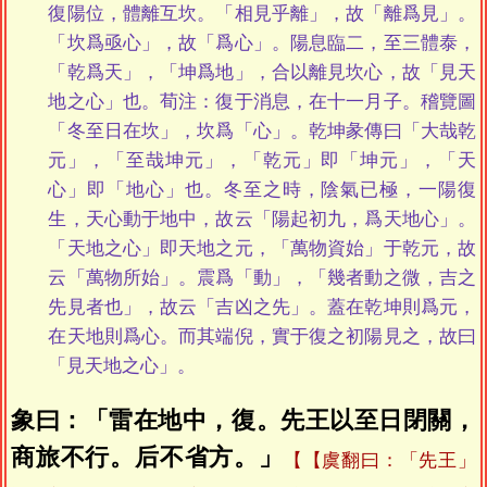
復陽位，體離互坎。「相見乎離」，故「離爲見」。
「坎爲亟心」，故「爲心」。陽息臨二，至三體泰，
「乾爲天」，「坤爲地」，合以離見坎心，故「見天
地之心」也。荀注：復于消息，在十一月子。稽覽圖
「冬至日在坎」，坎爲「心」。乾坤彖傳曰「大哉乾
元」，「至哉坤元」，「乾元」即「坤元」，「天
心」即「地心」也。冬至之時，陰氣已極，一陽復
生，天心動于地中，故云「陽起初九，爲天地心」。
「天地之心」即天地之元，「萬物資始」于乾元，故
云「萬物所始」。震爲「動」，「幾者動之微，吉之
先見者也」，故云「吉凶之先」。蓋在乾坤則爲元，
在天地則爲心。而其端倪，實于復之初陽見之，故曰
「見天地之心」。
象曰：「雷在地中，復。先王以至日閉關，
商旅不行。后不省方。」
【虞翻曰：「先王」