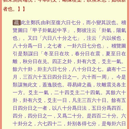
者也。】
疏
此主鄭氏由剥至復六日七分，而小變其説也。稽
覽圖曰「甲子卦氣起中孚」，鄭彼注云「卦氣，陽氣
也」。又曰「六日八十分之七」，注云「六以候也，
八十分爲一日，之七者，一卦六日七分也」。稽覽圖
引是類謀曰「冬至日在坎，春分日在震，夏至日在
離，秋分日在兑。四正之卦，卦有六爻，爻主一氣。
餘六十卦，卦主六日七分，八十分日之七。歲有十二
月，三百六十五日四分日之一。六十而一周」。今是
類謀無此文，蓋逸脱也。尋易緯之義，坎離震兑各主
一方。爻主一氣，二十四爻主二十四氣。其餘六十
卦，卦有六爻，爻主一日，凡主三百六十日。餘有五
日四分日之一者，以八十分爲日法，五日分爲四百。
四分，四分日之一，又爲二十分。是四百二十分。六
十卦分之，六七四十二，卦别各得七分，是每卦六日