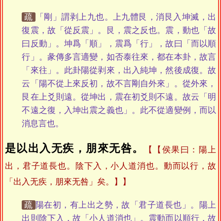
疏
「剛」謂剥上九也。上九體艮，消艮入坤滅，出
復震，故「從反震」。艮，震之反也。震，動也「故
曰反動」。坤爲「順」，震爲「行」，故曰「而以順
行」。彖傳多言適變，如否泰往來，都在本卦，故言
「來往」。此卦陽從剥來，出入純坤，然後成復。故
云「陽不從上來反初，故不言剛自外來」。從外來，
艮在上爻則遠。從坤出，震在初爻則不遠。故云「明
不遠之復，入坤出震之義也」。此不從適變例，而以
消息言也。
是以出入无疾，朋來无咎。
【侯果曰：陽上
出，君子道長也。陰下入，小人道消也。動而以行，故
「出入无疾，朋來无咎」矣。】
疏
陽在初，有上出之勢，故「君子道長也」。陽上
出則陰下入，故「小人道消也」。震動而以順行，故