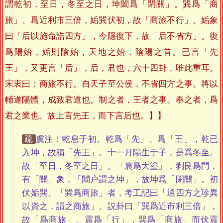
謂乾初，至日，冬至之日，坤闔爲「閉關」。巽爲「商
旅」、爲近利市三倍，姤巽伏初，故「商旅不行」。姤象
曰「后以施命誥四方」，今隱復下，故「后不省方」。復
爲陽始，姤則陰始，天地之始，陰陽之首。已言「先
王」，又更言「后」，后，君也，六十四卦，唯此重耳。
宋衷曰：商旅不行。自天子至公侯，不省四方之事。將以
輔遂陽體，成致君道也。制之者，王者之事。奉之者，爲
君之業也。故上言先王，而下言后也。】
疏
虞注：乾息于初。乾爲「先」、爲「王」，乾已
入坤，故稱「先王」。十一月陽生于子，是爲冬至。
故「至日，冬至之日」。「震爲大塗」，剥艮爲門，
有「關」象，「闔户謂之坤」，故坤爲「閉關」。初
伏姤巽。「巽爲商旅」者，考工記曰「通四方之珍異
以資之，謂之商旅」。説卦曰「巽爲近市利三倍」，
故「爲商旅」。震爲「行」，巽爲「商旅」而伏震