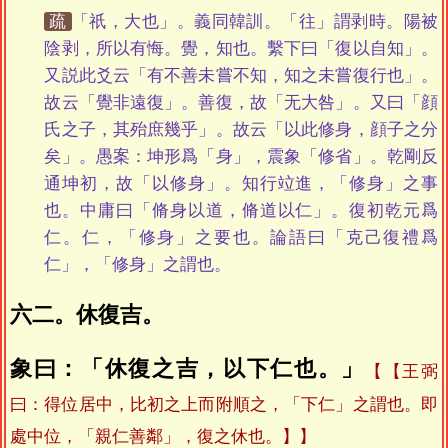
疏
「祇，大也」。義同韓訓。「往」謂剥時。陽被
陰剥，所以有悔。覺，知也。繫下曰「復以自知」。
又説此爻云「有不善未嘗不知，知之未嘗復行也」。
故云「覺非遠復」。善復，故「无大咎」。又曰「顔
氏之子，其殆庶幾乎」。故云「以此修身，顔子之分
矣」。愚案：坤形爲「身」，震象「修省」。乾剛反
通坤初，故「以修身」。知行竝進，「修身」之事
也。中庸曰「脩身以道，脩道以仁」。復初乾元爲
仁。仁，「修身」之要也。論語曰「克己復禮爲
仁」，「修身」之謂也。
六二。休復吉。
象曰：「休復之吉，以下仁也。」
【王弼
曰：得位居中，比初之上而附順之，「下仁」之謂也。即
處中位，「親仁善鄰」，復之休也。】