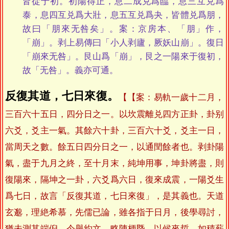
皆從于初。初陽得正，息二成兑爲臨，息三互兑爲
泰，息四互兑爲大壯，息五互兑爲夬，皆體兑爲朋，
故曰「朋來无咎矣」。案：京房本、「朋」作，
「崩」。剥上易傳曰「小人剥廬，厥妖山崩」。復日
「崩來无咎」。艮山爲「崩」，艮之一陽來于復初，
故「无咎」。義亦可通。
反復其道，七日來復。
【案：易軌一歲十二月，
三百六十五日，四分日之一。以坎震離兑四方正卦，卦别
六爻，爻主一氣。其餘六十卦，三百六十爻，爻主一日，
當周天之數。餘五日四分日之一，以通閏餘者也。剥卦陽
氣，盡于九月之終，至十月末，純坤用事，坤卦將盡，則
復陽來，隔坤之一卦，六爻爲六日，復來成震，一陽爻生
爲七日，故言「反復其道，七日來復」，是其義也。天道
玄邈，理絶希慕，先儒已論，雖各指于日月，後學尋討，
猶未測其端倪，今舉約文，略陳梗㮣，以候來悊，如積薪