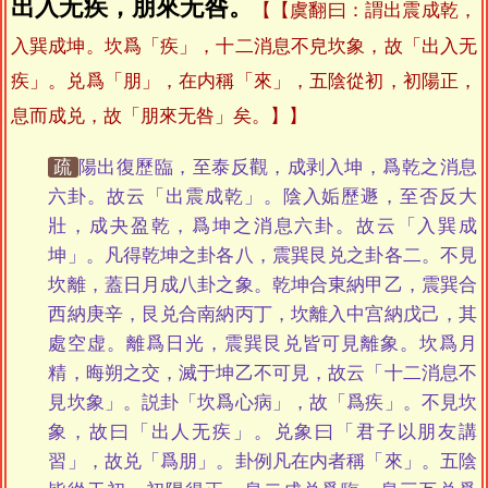
出入无疾，朋來无咎。
【虞翻曰：謂出震成乾，
入巽成坤。坎爲「疾」，十二消息不皃坎象，故「出入无
疾」。兑爲「朋」，在内稱「來」，五陰從初，初陽正，
息而成兑，故「朋來无咎」矣。】
疏
陽出復歷臨，至泰反觀，成剥入坤，爲乾之消息
六卦。故云「出震成乾」。陰入姤歷遯，至否反大
壯，成夬盈乾，爲坤之消息六卦。故云「入巽成
坤」。凡得乾坤之卦各八，震巽艮兑之卦各二。不見
坎離，蓋日月成八卦之象。乾坤合東納甲乙，震巽合
西納庚辛，艮兑合南納丙丁，坎離入中宫納戊己，其
處空虚。離爲日光，震巽艮兑皆可見離象。坎爲月
精，晦朔之交，滅于坤乙不可見，故云「十二消息不
見坎象」。説卦「坎爲心病」，故「爲疾」。不見坎
象，故曰「出人无疾」。兑象曰「君子以朋友講
習」，故兑「爲朋」。卦例凡在内者稱「來」。五陰