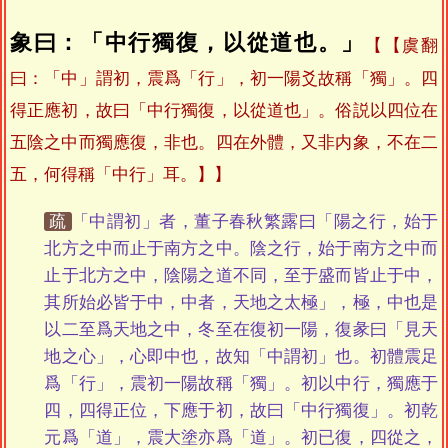
象曰：「中行獨復，以從道也。」
【虞翻
曰：「中」謂初，震爲「行」，初一陽爻故稱「獨」。四
得正應初，故曰「中行獨復，以從道也」。俗説以四位在
五陰之中而獨應復，非也。四在外體，又非内象，不在二
五，何得稱「中行」耳。】
疏
「中謂初」者，董子春秋繁露曰「陽之行，始于
北方之中而止于南方之中。陰之行，始于南方之中而
止于北方之中，陰陽之道不同，至于盛而皆止于中，
其所始必皆于中，中者，天地之太極」，極，中也是
以二至爲天地之中，冬至在復初一陽，復彖曰「見天
地之心」，心即中也，故知「中謂初」也。初體震足
爲「行」，震初一陽故稱「獨」。初以中行，獨應于
四，四得正位，下應于初，故曰「中行獨復」。初乾
元爲「道」，震大塗亦爲「道」。初已復，四從之，