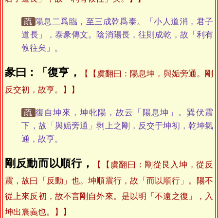
疏
陽息二爲臨，至三成乾爲泰。「小人道消，君子
道長」，泰彖傳文。陰消陽長，往則成乾，故「利有
攸往矣」。
彖曰：「復亨，
【虞翻曰：陽息坤，與姤旁通。剛
反交初，故亨。】
疏
復自坤來，坤牝陽，故云「陽息坤」。巽伏震
下，故「與姤旁通」剥上之剛，反交于坤初，乾坤氣
通，故亨。
剛反動而以順行，
【虞翻曰：剛從艮入坤，從反
震，故曰「反動」也。坤順震行，故「而以順行」。陽不
從上來反初，故不言剛自外來。是以明「不遠之復」，入
坤出震義也。】