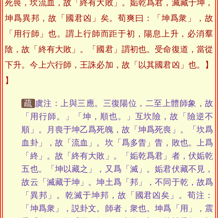
死喪，坎流血，故「終有大敗」。姤乾爲君，滅藏于坤，
坤爲異邦，故「國君凶」矣。荀爽曰：「坤爲衆」，故
「用行師」也。謂上行師而距于初，陽息上升，必消羣
陰，故「終有大敗」。「國君」謂初也。受命復道，當從
下升。今上六行師，王誅必加，故「以其國君凶」也。】
疏
虞注：上與三應。三復陽位，二至上體師象，故
「用行師。」「坤，順也。」互坎險，故「險逆不
順」。月喪于坤乙爲死魄，故「坤爲死喪」。「坎爲
血卦」，故「流血」。坎「爲多眚」眚，敗也。上爲
「終」。故「終有大敗」。「姤乾爲君」者，伏姤乾
五也。「坤以藏之」，又爲「滅」。姤君伏藏不見，
故云「滅藏于坤」。坤土爲「邦」，不同于乾，故爲
「異邦」。乾滅于坤邦，故「國君凶矣」。荀注：
「坤爲衆」，説卦文。師者，衆也。坤爲「用」，震