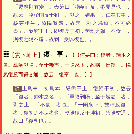
「易窮則有變」。秦策曰「物至而反，冬夏是也」，
故云「物極則反于初」。剥之「碩果」，仁在其中，
核芽相生，微陽遞嬗，故云「剥之爲道，不可終
盡」。剥窮于上，即復反于初，葢剥之陽「不食」，
則復之陽不遠，故剥「受以復也」。
䷗
復。亨，
震下坤上
【何妥曰：復者，歸本之
名。羣陰剥陽，至于幾盡，一陽來下，故稱「反復」。陽
氣復反而得交通，故云「復亨」也。】
疏
上爲末，初爲本，陽盡于上，復歸于初，故云
「復者，歸本之名」。「羣陰剥陽，至于幾盡」者，
剥之上，「不食」者也。「一陽來下，故稱反復」
者，復初之不遠者也。乾陽復反于坤初，陰陽交通，
故曰「復亨也」。