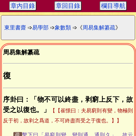
章內目錄
章回目錄
欄目導航
東里書齋
➩
易學部
➩
象數類
➩《
周易集解纂疏
》
周易集解纂疏
復
序卦曰：「物不可以終盡，剥窮上反下，故
受之以復也。」
【崔憬曰：夫易窮則有變，物極則
反于初，故剥之爲道，不可終盡而受之于復也。】
疏
繫下曰「易窮則變，變則通，通則久」，故云