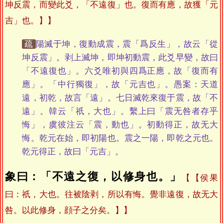
坤反震，而變此爻，「不遠復」也。復而有應，故獲「元
吉」也。】
疏
陽滅于坤，復動成震，震「爲反生」，故云「從
坤反震」。剥上滅坤，即坤初動震，此爻早變，故曰
「不遠復也」。六爻唯初與四爲正應，故「復而有
應」。「中行獨復」，故「元吉也」。愚案：天道
遠，初乾，故言「遠」。七日滅乾來復于震，故「不
遠」。韓云「祇，大也」。繫上曰「震无咎者存乎
悔」，虞彼注云「震，動也」。初動得正，故无大
悔。乾元在始，即初陽也。震之一陽，即乾之元也。
乾元得正，故曰「元吉」。
象曰：「不遠之復，以修身也。」
【侯果
曰：祇，大也。往被陰剥，所以有悔。覺非遠復，故无大
咎。以此修身，顔子之分矣。】