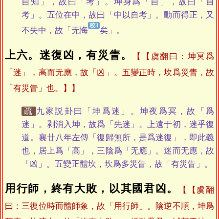
自知」，故曰「考」。坤身爲「自」，故曰「自
考」。五位在中，故曰「中以自考」。動而得正，又
不失中，故「无悔
矣」。
上六。迷復凶，有災眚。
【虞翻曰：坤冥爲
「迷」，高而无應，故「凶」。五變正時，坎爲災眚，故
「有災眚」也。】
疏
九家説卦曰「坤爲迷」。坤夜爲冥，故「爲
迷」。剥消入坤，故爲「先迷」。上遠于初，迷乎復
道。襄廿八年左傳「復歸無所，是爲迷復」，即此義
也，居上爲「高」，三陰爲「无應」。迷而无應，故
「凶」。五變正體坎，坎爲多災眚，故「有災眚」。
用行師，終有大敗，以其國君凶。
【虞翻
曰：三復位時而體師象，故「用行師」。陰逆不順，坤爲