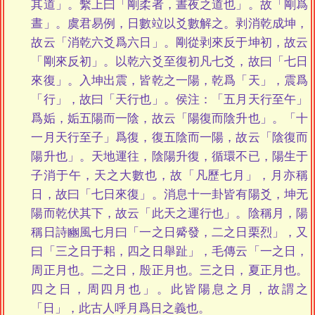
其道」。繫上曰「剛柔者，晝夜之道也」。故「剛爲
晝」。虞君易例，日數竝以爻數解之。剥消乾成坤，
故云「消乾六爻爲六日」。剛從剥來反于坤初，故云
「剛來反初」。以乾六爻至復初凡七爻，故曰「七日
來復」。入坤出震，皆乾之一陽，乾爲「天」，震爲
「行」，故曰「天行也」。侯注：「五月天行至午」
爲姤，姤五陽而一陰，故云「陽復而陰升也」。「十
一月天行至子」爲復，復五陰而一陽，故云「陰復而
陽升也」。天地運往，陰陽升復，循環不已，陽生于
子消于午，天之大數也，故「凡歷七月」，月亦稱
日，故曰「七日來復」。消息十一卦皆有陽爻，坤无
陽而乾伏其下，故云「此天之運行也」。陰稱月，陽
稱日詩豳風七月曰「一之日觱發，二之日栗烈」，又
曰「三之日于耜，四之日舉趾」，毛傳云「一之日，
周正月也。二之日，殷正月也。三之日，夏正月也。
四之日，周四月也」。此皆陽息之月，故謂之
「日」，此古人呼月爲日之義也。