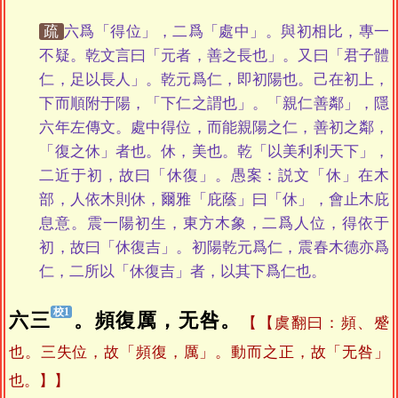
疏
六爲「得位」，二爲「處中」。與初相比，專一
不疑。乾文言曰「元者，善之長也」。又曰「君子體
仁，足以長人」。乾元爲仁，即初陽也。己在初上，
下而順附于陽，「下仁之謂也」。「親仁善鄰」，隱
六年左傳文。處中得位，而能親陽之仁，善初之鄰，
「復之休」者也。休，美也。乾「以美利利天下」，
二近于初，故曰「休復」。愚案：説文「休」在木
部，人依木則休，爾雅「庇蔭」曰「休」，會止木庇
息意。震一陽初生，東方木象，二爲人位，得依于
初，故曰「休復吉」。初陽乾元爲仁，震春木德亦爲
仁，二所以「休復吉」者，以其下爲仁也。
六三
。頻復厲，无咎。
【虞翻曰：頻、蹙
也。三失位，故「頻復，厲」。動而之正，故「无咎」
也。】