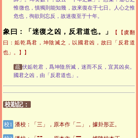
惟微也，慎獨則能知幾，故來復在于七日。人心之惟
危也，徇欲則忘反，故迷復至于十年。
象曰：「迷復之凶，反君道也。」
【虞翻
曰：姤乾爲君，坤陰滅之，以國君凶，故曰「反君道
也」。】
疏
伏姤乾君，爲坤陰所滅，迷而不反，宜其凶矣。
國君之凶，由「反君道也」。
校勘記：
潘校：「三」，原本作「二」，據卦形正。