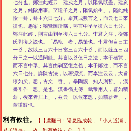
七分也。鄭注此經云「建戌之月，以陽氣既盡。建亥
之月，純陰用事。至建子之月，陽氣始生」。隔此純
陰一卦，卦主六日七分。舉其成數言之，而云七日來
復也。愚案：稽覽圖所稱，葢言中孚至復六日七分。
鄭注此經，則言由剥至復六日七分。李君之注，從鄭
氏剥復之説也。「易軌」者，易策也。李君但言日主
一爻，故以三百六十日當三百六十爻，而以餘五日四
分日之一以通閏餘。其言以爻值日之法，本于稽覽，
而不言中孚。其言由剥至復之義，本于鄭注，而不言
六日七分。詳陳古法，以著源流。而李注云云，大旨
瞭如矣。悊，古文「哲」。皋陶謨「知人則哲」，漢
書引作「悊」是也。漢書循史傳「武帝用人，辟如積
薪，後來者居上」，兹云「以候來悊，如積薪者」，
蓋謙辭也。
利有攸往。
【虞翻曰：陽息臨成乾，「小人道消，
君子道長」，故「利有攸往」矣。】