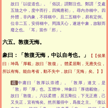
故曰「以從道也」。「俗説」謂鄭注也。鄭謂「爻處
五陰之中，度中而行，四獨應初」。尋内亦稱中。四
外體，非内象，不得稱中。且二五稱中，易有定例。
位非二五，安得稱中。罔識天心，遂迷中象，故駮而
廢之也。「耳」當作「邪」。
六五。敦復无悔。
象曰：「敦復无悔，中以自考也。」
【侯果
曰：坤爲「厚載」故曰「敦復」。體柔居剛，无應失位，
所以有悔。能自考省，動不失中，故曰「无悔」矣。】
疏
中庸曰「敦厚以崇禮」。「敦厚」連文，是
「敦」即「厚」也。五體坤，坤象曰「厚德載物」，
故曰「敦復」。六以柔體，居五剛位，下无正應，己
又失正，宜有悔矣。然所履得中，爲復之主。「復以