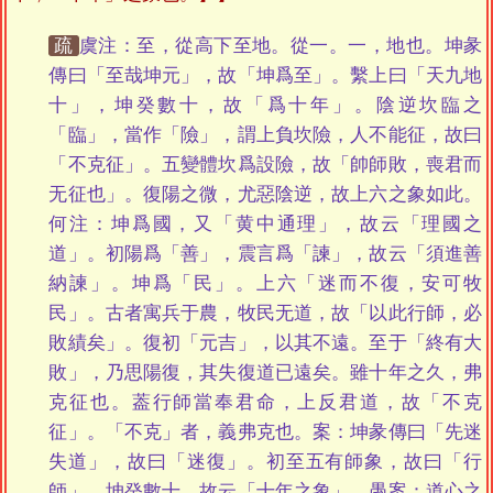
疏
虞注：至，從高下至地。從一。一，地也。坤彖
傳曰「至哉坤元」，故「坤爲至」。繫上曰「天九地
十」，坤癸數十，故「爲十年」。陰逆坎臨之
「臨」，當作「險」，謂上負坎險，人不能征，故曰
「不克征」。五變體坎爲設險，故「帥師敗，喪君而
无征也」。復陽之微，尤惡陰逆，故上六之象如此。
何注：坤爲國，又「黄中通理」，故云「理國之
道」。初陽爲「善」，震言爲「諫」，故云「須進善
納諫」。坤爲「民」。上六「迷而不復，安可牧
民」。古者寓兵于農，牧民无道，故「以此行師，必
敗績矣」。復初「元吉」，以其不遠。至于「終有大
敗」，乃思陽復，其失復道已遠矣。雖十年之久，弗
克征也。葢行師當奉君命，上反君道，故「不克
征」。「不克」者，義弗克也。案：坤彖傳曰「先迷
失道」，故曰「迷復」。初至五有師象，故曰「行
師」。坤癸數十，故云「十年之象」。愚案：道心之