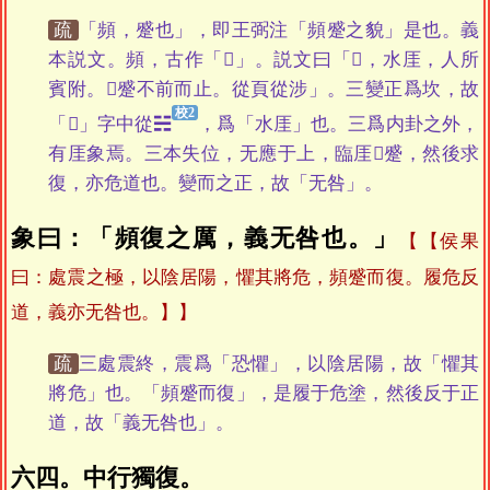
疏
「頻，蹙也」，即王弼注「頻蹙之貌」是也。義
本説文。頻，古作「𩕘」。説文曰「𩕘，水厓，人所
賓附。𩕘蹙不前而止。從頁從涉」。三變正爲坎，故
「𩕘」字中從☵
，爲「水厓」也。三爲内卦之外，
有厓象焉。三本失位，无應于上，臨厓𩕘蹙，然後求
復，亦危道也。變而之正，故「无咎」。
象曰：「頻復之厲，義无咎也。」
【侯果
曰：處震之極，以陰居陽，懼其將危，頻蹙而復。履危反
道，義亦无咎也。】
疏
三處震終，震爲「恐懼」，以陰居陽，故「懼其
將危」也。「頻蹙而復」，是履于危塗，然後反于正
道，故「義无咎也」。
六四。中行獨復。