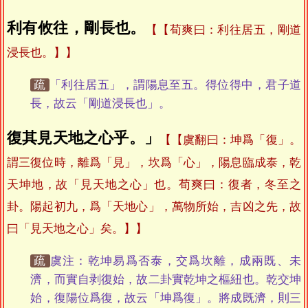
利有攸往，剛長也。
【荀爽曰：利往居五，剛道
浸長也。】
疏
「利往居五」，謂陽息至五。得位得中，君子道
長，故云「剛道浸長也」。
復其見天地之心乎。」
【虞翻曰：坤爲「復」。
謂三復位時，離爲「見」，坎爲「心」，陽息臨成泰，乾
天坤地，故「見天地之心」也。荀爽曰：復者，冬至之
卦。陽起初九，爲「天地心」，萬物所始，吉凶之先，故
曰「見天地之心」矣。】
疏
虞注：乾坤易爲否泰，交爲坎離，成兩既、未
濟，而實自剥復始，故二卦實乾坤之樞紐也。乾交坤
始，復陽位爲復，故云「坤爲復」。將成既濟，則三