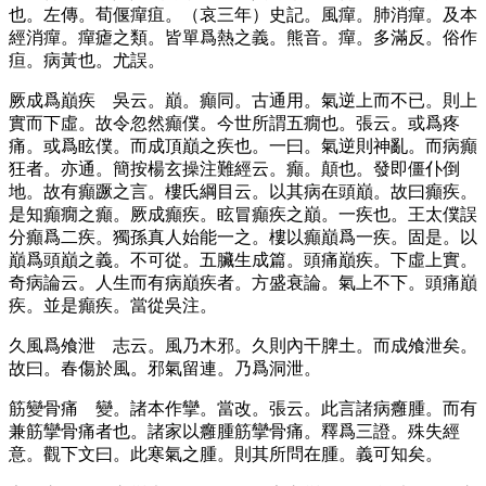
也。左傳。荀偃癉疽。
（哀三年）
史記。風癉。肺消癉。及本
經消癉。癉瘧之類。皆單爲熱之義。熊音。癉。多滿反。俗作
疸。病黃也。尤誤。
厥成爲巔疾
吳云。巔。癲同。古通用。氣逆上而不已。則上
實而下虛。故令忽然癲僕。今世所謂五癇也。張云。或爲疼
痛。或爲眩僕。而成頂巔之疾也。一曰。氣逆則神亂。而病癲
狂者。亦通。簡按楊玄操注難經云。癲。顛也。發即僵仆倒
地。故有癲蹶之言。樓氏綱目云。以其病在頭巔。故曰癲疾。
是知癲癇之癲。厥成癲疾。眩冒癲疾之巔。一疾也。王太僕誤
分癲爲二疾。獨孫真人始能一之。樓以癲巔爲一疾。固是。以
巔爲頭巔之義。不可從。五臟生成篇。頭痛巔疾。下虛上實。
奇病論云。人生而有病巔疾者。方盛衰論。氣上不下。頭痛巔
疾。並是癲疾。當從吳注。
久風爲飧泄
志云。風乃木邪。久則內干脾土。而成飧泄矣。
故曰。春傷於風。邪氣留連。乃爲洞泄。
筋變骨痛
變。諸本作攣。當改。張云。此言諸病癰腫。而有
兼筋攣骨痛者也。諸家以癰腫筋攣骨痛。釋爲三證。殊失經
意。觀下文曰。此寒氣之腫。則其所問在腫。義可知矣。