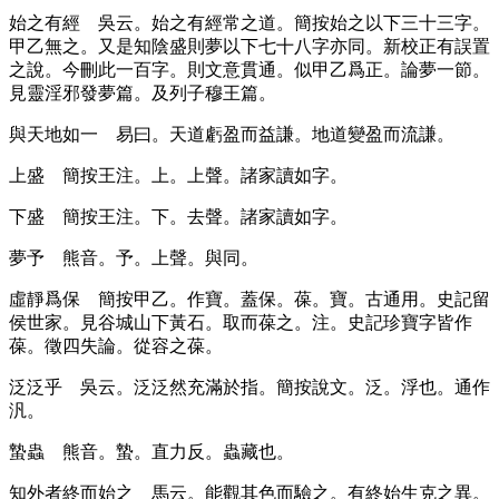
始之有經
吳云。始之有經常之道。簡按始之以下三十三字。
甲乙無之。又是知陰盛則夢以下七十八字亦同。新校正有誤置
之說。今刪此一百字。則文意貫通。似甲乙爲正。論夢一節。
見靈淫邪發夢篇。及列子穆王篇。
與天地如一
易曰。天道虧盈而益謙。地道變盈而流謙。
上盛
簡按王注。上。上聲。諸家讀如字。
下盛
簡按王注。下。去聲。諸家讀如字。
夢予
熊音。予。上聲。與同。
虛靜爲保
簡按甲乙。作寶。蓋保。葆。寶。古通用。史記留
侯世家。見谷城山下黃石。取而葆之。注。史記珍寶字皆作
葆。徵四失論。從容之葆。
泛泛乎
吳云。泛泛然充滿於指。簡按說文。泛。浮也。通作
汎。
蟄蟲
熊音。蟄。直力反。蟲藏也。
知外者終而始之
馬云。能觀其色而驗之。有終始生克之異。