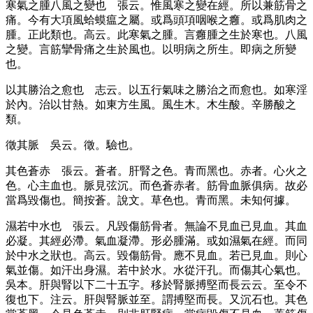
寒氣之腫八風之變也
張云。惟風寒之變在經。所以兼筋骨之
痛。今有大項風蛤蟆瘟之屬。或爲頭項咽喉之癰。或爲肌肉之
腫。正此類也。高云。此寒氣之腫。言癰腫之生於寒也。八風
之變。言筋攣骨痛之生於風也。以明病之所生。即病之所變
也。
以其勝治之愈也
志云。以五行氣味之勝治之而愈也。如寒淫
於內。治以甘熱。如東方生風。風生木。木生酸。辛勝酸之
類。
徵其脈
吳云。徵。驗也。
其色蒼赤
張云。蒼者。肝腎之色。青而黑也。赤者。心火之
色。心主血也。脈見弦沉。而色蒼赤者。筋骨血脈俱病。故必
當爲毀傷也。簡按蒼。說文。草色也。青而黑。未知何據。
濕若中水也
張云。凡毀傷筋骨者。無論不見血已見血。其血
必凝。其經必滯。氣血凝滯。形必腫滿。或如濕氣在經。而同
於中水之狀也。高云。毀傷筋骨。應不見血。若已見血。則心
氣並傷。如汗出身濕。若中於水。水從汗孔。而傷其心氣也。
吳本。肝與腎以下二十五字。移於腎脈搏堅而長云云。至令不
復也下。注云。肝與腎脈並至。謂搏堅而長。又沉石也。其色