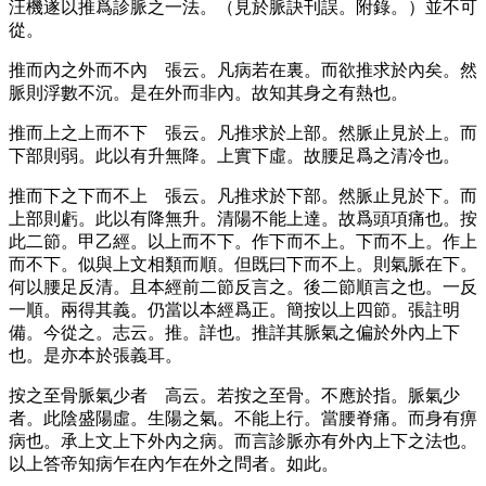
汪機遂以推爲診脈之一法。
（見於脈訣刊誤。附錄。）
並不可
從。
推而內之外而不內
張云。凡病若在裏。而欲推求於內矣。然
脈則浮數不沉。是在外而非內。故知其身之有熱也。
推而上之上而不下
張云。凡推求於上部。然脈止見於上。而
下部則弱。此以有升無降。上實下虛。故腰足爲之清冷也。
推而下之下而不上
張云。凡推求於下部。然脈止見於下。而
上部則虧。此以有降無升。清陽不能上達。故爲頭項痛也。按
此二節。甲乙經。以上而不下。作下而不上。下而不上。作上
而不下。似與上文相類而順。但既曰下而不上。則氣脈在下。
何以腰足反清。且本經前二節反言之。後二節順言之也。一反
一順。兩得其義。仍當以本經爲正。簡按以上四節。張註明
備。今從之。志云。推。詳也。推詳其脈氣之偏於外內上下
也。是亦本於張義耳。
按之至骨脈氣少者
高云。若按之至骨。不應於指。脈氣少
者。此陰盛陽虛。生陽之氣。不能上行。當腰脊痛。而身有痹
病也。承上文上下外內之病。而言診脈亦有外內上下之法也。
以上答帝知病乍在內乍在外之問者。如此。