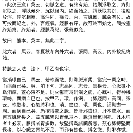
（此仍王意）
吳云。切脈之道。有終有始。始則浮取之。終則
沉取之。浮以候外。沉以候內。終而始之。謂既取其沉。復察
於浮。浮沉相較。高注同。張云。內。言臟氣。臟象有位。故
可按而紀之。外。言經氣。經脈有序。故可終而始之。簡按靈
終始篇。終始者。經脈爲紀。張義似允。
故曰
熊本。吳本。無此二字。
此六者
馬云。春夏秋冬內外六者。張同。高云。內外按紀終
始。
持脈之大法
法下。甲乙有也字。
當消環自已
馬云。若軟而散。則剛脈漸柔。當完一周之時。
而病自已矣。吳。消下句。志高同。志云。靈樞云。心脈微小
爲消癉。蓋心液不足。則火鬱而爲消渴之病。心藏神。得神機
環轉。而病自已也。按甲乙。環。作渴。
（脈經同）
高同。張
云。軟散者。心氣將和也。消。盡也。環。周也。謂期盡一
周。而病自已矣。愚按搏擊之脈。皆肝邪盛也。肝本屬水。而
何五臟皆畏之。蓋五臟皆以胃氣爲本。脈無胃氣則死。凡木強
者土必衰。脈搏者胃多敗。故堅搏爲諸臟所忌。茲心脈搏堅而
長者。以心臟之胃氣不足。而邪有餘也。搏之微。則邪亦微。