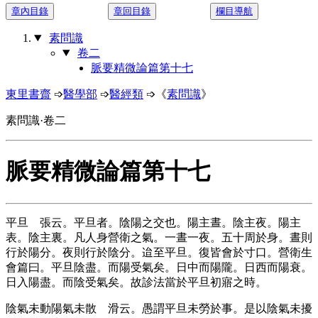
章內目錄
章回目錄
欄目導航
素問識
卷二
脈要精微論篇第十七
東里書齋
➩
醫學部
➩
醫經類
➩《
素問識
》
素問識
·
卷二
脈要精微論篇第十七
平旦
張云。平旦者。陰陽之交也。陽主晝。陰主夜。陽主
表。陰主裏。凡人身營衛之氣。一晝一夜。五十周於身。晝則
行於陽分。夜則行於陰分。迨至平旦。復皆會於寸口。營衛生
會篇曰。平旦陰盡。而陽受氣矣。日中而陽隴。日西而陽衰。
日入陽盡。而陰受氣矣。故診法當於平旦初寤之時。
陰氣未動陽氣未散
滑云。愚謂平旦未勞於事。是以陰氣未擾