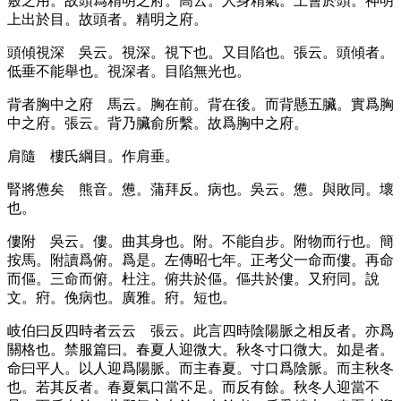
竅之用。故頭爲精明之府。高云。人身精氣。上會於頭。神明
上出於目。故頭者。精明之府。
頭傾視深
吳云。視深。視下也。又目陷也。張云。頭傾者。
低垂不能舉也。視深者。目陷無光也。
背者胸中之府
馬云。胸在前。背在後。而背懸五臟。實爲胸
中之府。張云。背乃臟俞所繫。故爲胸中之府。
肩隨
樓氏綱目。作肩垂。
腎將憊矣
熊音。憊。蒲拜反。病也。吳云。憊。與敗同。壞
也。
僂附
吳云。僂。曲其身也。附。不能自步。附物而行也。簡
按馬。附讀爲俯。爲是。左傳昭七年。正考父一命而僂。再命
而傴。三命而俯。杜注。俯共於傴。傴共於僂。又㾈同。說
文。㾈。俛病也。廣雅。㾈。短也。
岐伯曰反四時者云云
張云。此言四時陰陽脈之相反者。亦爲
關格也。禁服篇曰。春夏人迎微大。秋冬寸口微大。如是者。
命曰平人。以人迎爲陽脈。而主春夏。寸口爲陰脈。而主秋冬
也。若其反者。春夏氣口當不足。而反有餘。秋冬人迎當不