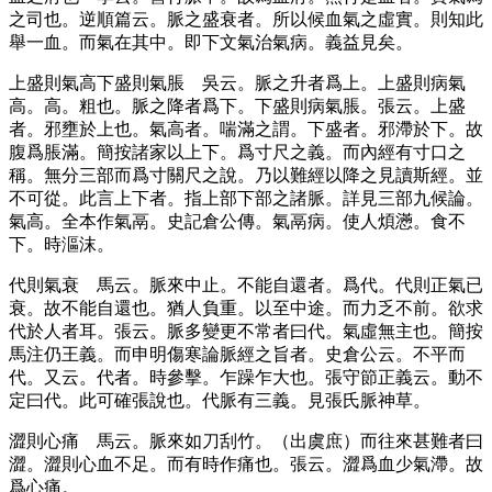
之司也。逆順篇云。脈之盛衰者。所以候血氣之虛實。則知此
舉一血。而氣在其中。即下文氣治氣病。義益見矣。
上盛則氣高下盛則氣脹
吳云。脈之升者爲上。上盛則病氣
高。高。粗也。脈之降者爲下。下盛則病氣脹。張云。上盛
者。邪壅於上也。氣高者。喘滿之謂。下盛者。邪滯於下。故
腹爲脹滿。簡按諸家以上下。爲寸尺之義。而內經有寸口之
稱。無分三部而爲寸關尺之說。乃以難經以降之見讀斯經。並
不可從。此言上下者。指上部下部之諸脈。詳見三部九候論。
氣高。全本作氣鬲。史記倉公傳。氣鬲病。使人煩懣。食不
下。時漚沫。
代則氣衰
馬云。脈來中止。不能自還者。爲代。代則正氣已
衰。故不能自還也。猶人負重。以至中途。而力乏不前。欲求
代於人者耳。張云。脈多變更不常者曰代。氣虛無主也。簡按
馬注仍王義。而申明傷寒論脈經之旨者。史倉公云。不平而
代。又云。代者。時參擊。乍躁乍大也。張守節正義云。動不
定曰代。此可確張說也。代脈有三義。見張氏脈神草。
澀則心痛
馬云。脈來如刀刮竹。
（出虞庶）
而往來甚難者曰
澀。澀則心血不足。而有時作痛也。張云。澀爲血少氣滯。故
爲心痛。