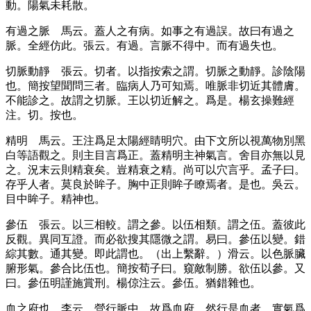
動。陽氣未耗散。
有過之脈
馬云。蓋人之有病。如事之有過誤。故曰有過之
脈。全經仿此。張云。有過。言脈不得中。而有過失也。
切脈動靜
張云。切者。以指按索之謂。切脈之動靜。診陰陽
也。簡按望聞問三者。臨病人乃可知焉。唯脈非切近其體膚。
不能診之。故謂之切脈。王以切近解之。爲是。楊玄操難經
注。切。按也。
精明
馬云。王注爲足太陽經睛明穴。由下文所以視萬物別黑
白等語觀之。則主目言爲正。蓋精明主神氣言。舍目亦無以見
之。況末云則精衰矣。豈精衰之精。尚可以穴言乎。孟子曰。
存乎人者。莫良於眸子。胸中正則眸子瞭焉者。是也。吳云。
目中眸子。精神也。
參伍
張云。以三相較。謂之參。以伍相類。謂之伍。蓋彼此
反觀。異同互證。而必欲搜其隱微之謂。易曰。參伍以變。錯
綜其數。通其變。即此謂也。
（出上繫辭。）
滑云。以色脈臟
腑形氣。參合比伍也。簡按荀子曰。窺敵制勝。欲伍以參。又
曰。參伍明謹施賞刑。楊倞注云。參伍。猶錯雜也。
血之府也
李云。營行脈中。故爲血府。然行是血者。實氣爲