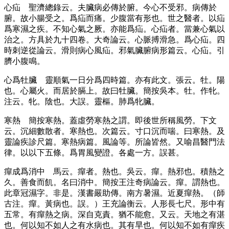
心疝
聖濟總錄云。夫臟病必傳於腑。今心不受邪。病傳於
腑。故小腸受之。爲疝而痛。少腹當有形也。世之醫者。以疝
爲寒濕之疾。不知心氣之厥。亦能爲疝。心疝者。當兼心氣以
治之。方具於九十四卷。大奇論云。心脈搏滑急。爲心疝。四
時刺逆從論云。滑則病心風疝。邪氣臟腑病形篇云。心疝。引
臍小腹鳴。
心爲牡臟
靈順氣一日分爲四時篇。亦有此文。張云。牡。陽
也。心屬火。而居於膈上。故曰牡臟。簡按吳本。牡。作牝。
注云。牝。陰也。大誤。靈樞。肺爲牝臟。
寒熱
簡按寒熱。蓋虛勞寒熱之謂。即後世所稱風勞。下文
云。沉細數散者。寒熱也。次篇云。寸口沉而喘。曰寒熱。及
靈論疾診尺篇。寒熱病篇。風論等。所論皆然。又喻昌醫門法
律。以以下五條。爲胃風變證。各處一方。誤甚。
癉成爲消中
馬云。癉者。熱也。吳云。癉。熱邪也。積熱之
久。善食而飢。名曰消中。簡按王注奇病論云。癉。謂熱也。
此章冠濕字。非是。漢書嚴助傳。南方暑濕。近夏癉熱。
（師
古注。癉。黃病也。誤。）
王充論衡云。人形長七尺。形中有
五常。有癉熱之病。深自克責。猶不能愈。又云。天地之有湛
也。何以知不如人之有水病也。其有旱也。何以知不如有癉疾