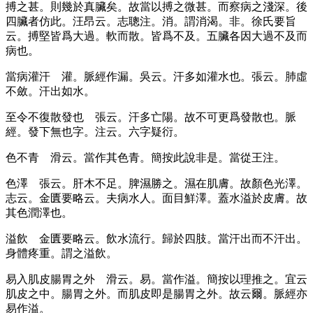
搏之甚。則幾於真臟矣。故當以搏之微甚。而察病之淺深。後
四臟者仿此。汪昂云。志聰注。消。謂消渴。非。徐氏要旨
云。搏堅皆爲大過。軟而散。皆爲不及。五臟各因大過不及而
病也。
當病灌汗
灌。脈經作漏。吳云。汗多如灌水也。張云。肺虛
不斂。汗出如水。
至令不復散發也
張云。汗多亡陽。故不可更爲發散也。脈
經。發下無也字。注云。六字疑衍。
色不青
滑云。當作其色青。簡按此說非是。當從王注。
色澤
張云。肝木不足。脾濕勝之。濕在肌膚。故顏色光澤。
志云。金匱要略云。夫病水人。面目鮮澤。蓋水溢於皮膚。故
其色潤澤也。
溢飲
金匱要略云。飲水流行。歸於四肢。當汗出而不汗出。
身體疼重。謂之溢飲。
易入肌皮腸胃之外
滑云。易。當作溢。簡按以理推之。宜云
肌皮之中。腸胃之外。而肌皮即是腸胃之外。故云爾。脈經亦
易作溢。