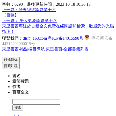
字數：6290，最後更新時間：
2023-10-18 10:36:18
上一篇：
診要經終論篇第十六
【目錄】
下一篇：
平人氣象論篇第十八
東里書齋專注於古籍全文免費在綫閱讀和檢索，歡迎您的光臨
指正！
聯繫我們：
dlsr@163.com
粤ICP备14015598号
粤公网安备
44512202000019号
東里書齋-站點欄目導航
東里書齋-全部書籍列表
转成简体
隱藏注疏
書名
章節标題
作者
百度全文