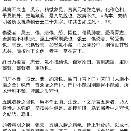
其壽不久也
吳云。精微象見。言真元精微之氣。化作色相。
畢見於外。更無藏蓄。是真氣脫也。故壽不久。○高本。夫精
明者所以視萬物云云二十九字。移其去如弦死下。非。
傷恐者
吳云。傷。悲傷。恐。懼也。傷爲肺志。恐爲腎志。
蓋肺氣不利則悲。濕土刑腎則恐也。張云。傷恐者。腎受傷
也。志云。恐爲腎志。如腎氣不藏。而反勝於中。則傷動其腎
志矣。簡按推下文例。者字。當在言下。
終日乃復言
志云。氣不接續也。傷寒論曰。實則譫語。虛則
鄭聲。鄭聲者。重語也。
門戶不要
張云。要。約束也。幽門
（胃下口）
闌門
（大腸小
腸之會）
魄門。皆倉廩之門戶。門戶不能固則腸胃不能藏。所
以泄利不禁。脾臟之失守也。
五臟者身之強也
吳本作五腑。注云。下文所言五腑者。乃人
身恃之以強健。簡按吳注似是。高接前段。爲五臟者中之守也
之結語。恐非。
頭者精明之府
張云。五臟六腑之精氣。皆上升於頭。以成七