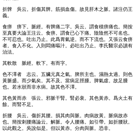
折髀
吳云。折傷其髀。筋損血傷。故見肝木之脈。諸注仍王
義。
食痹
痹下。脈經。有髀痛二字。吳云。謂食積痹痛也。簡按
至真要大論王注云。食痹。謂食已心下痛。陰陰然不可名也。
不可忍也。吐出乃止。此爲胃氣逆。而不下流也。又張云食痹
者。食入不化。入則悶痛嘔汁。必吐出乃止。李氏醫宗必讀有
治法。
其軟散
脈經。軟下。有而字。
色不澤者
志云。五臟元真之氣。脾所主也。濕熱太過。則色
黃脈盛。而少氣矣。其不及。當病足脛腫。脾氣虛。故足腫
也。若水狀而非水病。故其色不澤。
其色黃而赤
張云。邪脈干腎。腎必衰。其色黃赤。爲火土有
餘。而腎不足。
折腰
吳云。傷折其腰。損其肉與脈。肉病故黃。脈病故赤
也。簡按刺腰痛論云。解脈。令人腰痛。如引帶。如折腰狀。
以此觀之。吳說似是。但以黃赤。分肉與脈。恐非。