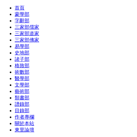
首頁
蒙學部
字辭部
三家部儒家
三家部道家
三家部佛家
易學部
史地部
諸子部
格致部
術數部
醫學部
文學部
藝術部
類書部
譜錄部
目錄部
作者專欄
關於本站
東里論壇