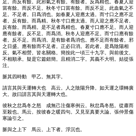
足。而反有餘。此邪氣之有餘。有餘者。反爲精也。春夏人迎
當有餘。而反不足。秋冬寸口當有餘。而反不足。此血氣之不
足。不足者。日爲消也。如春夏人迎應太過。而寸口之應不足
者。反有餘。而爲精。秋冬寸口應太過。而人迎之應不足者。
反有餘。而爲精。是不足者爲精也。春夏寸口應不足。而人迎
應有餘者。反不足。而爲消。秋冬人迎應不足。而寸口應有餘
者。反不足。而爲消。是有餘者爲消也。應不足而有餘者。邪
之日盛。應有餘而不足者。正必日消。若此者。是爲陰陽相
反。氣不相營。皆名關格。簡按此一頃三十九字。與前後文。
不相順承。疑是它篇錯簡。且精消二字。其義不大明。姑從張
注。
脈其四時動
甲乙。無其字。
請言其與天運轉大也
高云。人之陰陽升降。如天運之環轉廣
大。故曰請言其與天運轉大也。
彼秋之忿爲冬之怒
成無己注傷寒例云。秋忿爲冬怒。從肅而
至殺也。馬云。按彼春之暖四句。又見至真要大論。張仲景傷
寒論引之。
脈與之上下
馬云。上下者。浮沉也。