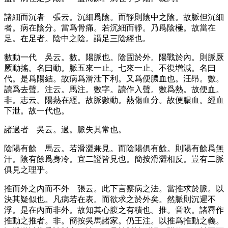
諸細而沉者
張云。沉細爲陰。而靜則陰中之陰。故脈但沉細
者。病在陰分。當爲骨痛。若沉細而靜。乃爲陰極。故當在
足。在足者。陰中之陰。謂足三陰經也。
數動一代
吳云。數。陽脈也。陰固於外。陽戰於內。則脈厥
厥動搖。名曰動。脈五來一止。七來一止。不復增減。名曰
代。是爲陽結。故病爲滑泄下利。又爲便膿血也。汪昂。數。
讀爲去聲。注云。馬注。數字。讀作入聲。數爲熱。故便血。
非。志云。陽熱在經。故脈數動。熱傷血分。故便膿血。經血
下泄。故一代也。
諸過者
吳云。過。脈失其常也。
陰陽有餘
馬云。若滑澀兼見。而陰陽俱有餘。則陽有餘爲無
汗。陰有餘爲身冷。宜二證皆見也。簡按滑澀相反。豈有二脈
俱見之理乎。
推而外之內而不外
張云。此下言察病之法。當推求於脈。以
決其疑似也。凡病若在表。而欲求之於外矣。然脈則沉遲不
浮。是在內而非外。故知其心腹之有積也。推。音吹。諸釋作
推動之推者。非。簡按吳馬諸家。仍王注。以推爲推動之義。