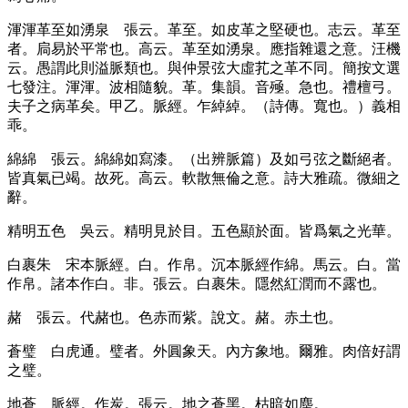
渾渾革至如湧泉
張云。革至。如皮革之堅硬也。志云。革至
者。扃易於平常也。高云。革至如湧泉。應指雜還之意。汪機
云。愚謂此則溢脈類也。與仲景弦大虛芤之革不同。簡按文選
七發注。渾渾。波相隨貌。革。集韻。音殛。急也。禮檀弓。
夫子之病革矣。甲乙。脈經。乍綽綽。
（詩傳。寬也。）
義相
乖。
綿綿
張云。綿綿如寫漆。
（出辨脈篇）
及如弓弦之斷絕者。
皆真氣已竭。故死。高云。軟散無倫之意。詩大雅疏。微細之
辭。
精明五色
吳云。精明見於目。五色顯於面。皆爲氣之光華。
白裹朱
宋本脈經。白。作帛。沉本脈經作綿。馬云。白。當
作帛。諸本作白。非。張云。白裹朱。隱然紅潤而不露也。
赭
張云。代赭也。色赤而紫。說文。赭。赤土也。
蒼璧
白虎通。璧者。外圓象天。內方象地。爾雅。肉倍好謂
之璧。
地蒼
脈經。作炭。張云。地之蒼黑。枯暗如塵。