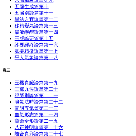
六節臟象論篇第九
五臟生成篇第十
五臟別論篇第十一
異法方宜論篇第十二
移精變氣論篇第十三
湯液醪醴論篇第十四
玉版論要篇第十五
診要經終論篇第十六
脈要精微論篇第十七
平人氣象論篇第十八
卷三
玉機真臟論篇第十九
三部九候論篇第二十
經脈別論篇第二十一
臟氣法時論篇第二十二
宣明五氣篇第二十三
血氣形志篇第二十四
寶命全形論第二十五
八正神明論篇第二十六
離合真邪論篇第二十七