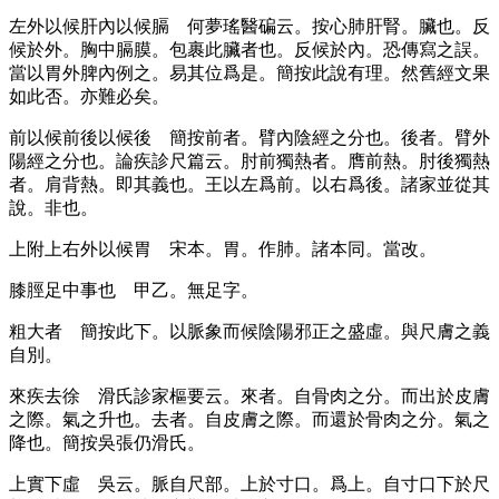
左外以候肝內以候膈
何夢瑤醫碥云。按心肺肝腎。臟也。反
候於外。胸中膈膜。包裹此臟者也。反候於內。恐傳寫之誤。
當以胃外脾內例之。易其位爲是。簡按此說有理。然舊經文果
如此否。亦難必矣。
前以候前後以候後
簡按前者。臂內陰經之分也。後者。臂外
陽經之分也。論疾診尺篇云。肘前獨熱者。膺前熱。肘後獨熱
者。肩背熱。即其義也。王以左爲前。以右爲後。諸家並從其
說。非也。
上附上右外以候胃
宋本。胃。作肺。諸本同。當改。
膝脛足中事也
甲乙。無足字。
粗大者
簡按此下。以脈象而候陰陽邪正之盛虛。與尺膚之義
自別。
來疾去徐
滑氏診家樞要云。來者。自骨肉之分。而出於皮膚
之際。氣之升也。去者。自皮膚之際。而還於骨肉之分。氣之
降也。簡按吳張仍滑氏。
上實下虛
吳云。脈自尺部。上於寸口。爲上。自寸口下於尺