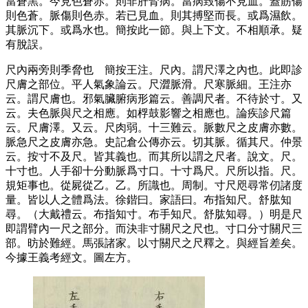
當蒼黑。今見色蒼赤。則非肝腎病。當病毀傷不見血。蓋筋傷
則色蒼。脈傷則色赤。若已見血。則其搏堅而長。或爲濕飲。
其脈沉下。或爲水也。簡按此一節。與上下文。不相順承。疑
有脫誤。
尺內兩旁則季脅也
簡按王注。尺內。謂尺澤之內也。此即診
尺膚之部位。平人氣象論云。尺澀脈滑。尺寒脈細。王注亦
云。謂尺膚也。邪氣臟腑病形篇云。善調尺者。不待於寸。又
云。夫色脈與尺之相應。如桴鼓影響之相應也。論疾診尺篇
云。尺膚澤。又云。尺肉弱。十三難云。脈數尺之皮膚亦數。
脈急尺之皮膚亦急。史記倉公傳亦云。切其脈。循其尺。仲景
云。按寸不及尺。皆其義也。而其所以謂之尺者。說文。尺。
十寸也。人手卻十分動脈爲寸口。十寸爲尺。尺所以指。尺。
規矩事也。從屍從乙。乙。所識也。周制。寸尺咫尋常仞諸度
量。皆以人之體爲法。徐鍇曰。家語曰。布指知尺。舒肱知
尋。
（大戴禮云。布指知寸。布手知尺。舒肱知尋。）
明是尺
即謂臂內一尺之部分。而決非寸關尺之尺也。寸口分寸關尺三
部。昉於難經。馬張諸家。以寸關尺之尺釋之。與經旨差矣。
今據王義考經文。圖左方。