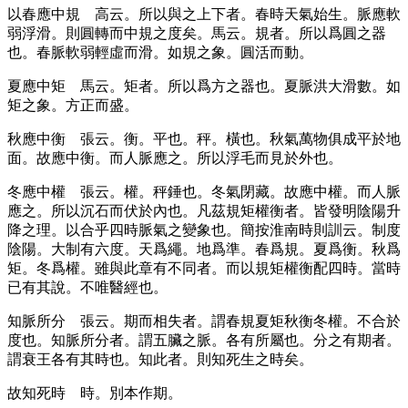
以春應中規
高云。所以與之上下者。春時天氣始生。脈應軟
弱浮滑。則圓轉而中規之度矣。馬云。規者。所以爲圓之器
也。春脈軟弱輕虛而滑。如規之象。圓活而動。
夏應中矩
馬云。矩者。所以爲方之器也。夏脈洪大滑數。如
矩之象。方正而盛。
秋應中衡
張云。衡。平也。秤。橫也。秋氣萬物俱成平於地
面。故應中衡。而人脈應之。所以浮毛而見於外也。
冬應中權
張云。權。秤錘也。冬氣閉藏。故應中權。而人脈
應之。所以沉石而伏於內也。凡茲規矩權衡者。皆發明陰陽升
降之理。以合乎四時脈氣之變象也。簡按淮南時則訓云。制度
陰陽。大制有六度。天爲繩。地爲準。春爲規。夏爲衡。秋爲
矩。冬爲權。雖與此章有不同者。而以規矩權衡配四時。當時
已有其說。不唯醫經也。
知脈所分
張云。期而相失者。謂春規夏矩秋衡冬權。不合於
度也。知脈所分者。謂五臟之脈。各有所屬也。分之有期者。
謂衰王各有其時也。知此者。則知死生之時矣。
故知死時
時。別本作期。