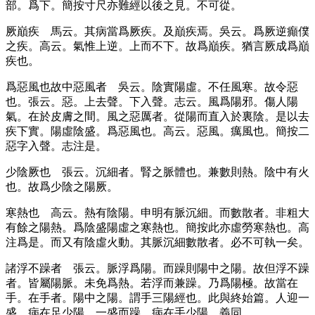
部。爲下。簡按寸尺亦難經以後之見。不可從。
厥巔疾
馬云。其病當爲厥疾。及巔疾焉。吳云。爲厥逆癲僕
之疾。高云。氣惟上逆。上而不下。故爲巔疾。猶言厥成爲巔
疾也。
爲惡風也故中惡風者
吳云。陰實陽虛。不任風寒。故令惡
也。張云。惡。上去聲。下入聲。志云。風爲陽邪。傷人陽
氣。在於皮膚之間。風之惡厲者。從陽而直入於裏陰。是以去
疾下實。陽虛陰盛。爲惡風也。高云。惡風。癘風也。簡按二
惡字入聲。志注是。
少陰厥也
張云。沉細者。腎之脈體也。兼數則熱。陰中有火
也。故爲少陰之陽厥。
寒熱也
高云。熱有陰陽。申明有脈沉細。而數散者。非粗大
有餘之陽熱。爲陰盛陽虛之寒熱也。簡按此亦虛勞寒熱也。高
注爲是。而又有陰虛火動。其脈沉細數散者。必不可執一矣。
諸浮不躁者
張云。脈浮爲陽。而躁則陽中之陽。故但浮不躁
者。皆屬陽脈。未免爲熱。若浮而兼躁。乃爲陽極。故當在
手。在手者。陽中之陽。謂手三陽經也。此與終始篇。人迎一
盛。病在足少陽。一盛而躁。病在手少陽。義同。