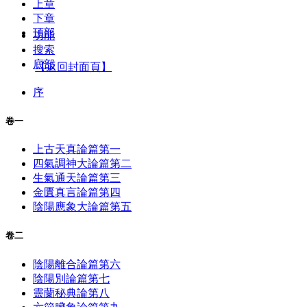
上章
下章
頂部
功能
搜索
底部
【返回封面頁】
序
卷一
上古天真論篇第一
四氣調神大論篇第二
生氣通天論篇第三
金匱真言論篇第四
陰陽應象大論篇第五
卷二
陰陽離合論篇第六
陰陽別論篇第七
靈蘭秘典論第八