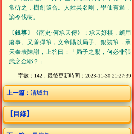
常斫之，樹創隨合。人姓吳名剛，學仙有過，
謫令伐樹。
〔銀箏〕
《南史·何承天傳》：承天好棋，頗用
廢事。又善彈箏，文帝賜以局子、銀裝箏，承
天奉表陳謝，上答曰：「局子之賜，何必非張
武之金耶？」
字數：142，最後更新時間：
2023-11-30 21:27:39
上一篇：
渭城曲
【目錄】