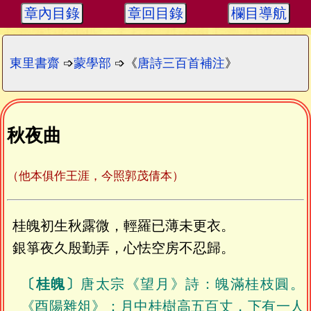
章內目錄
章回目錄
欄目導航
東里書齋
➩
蒙學部
➩《
唐詩三百首補注
》
秋夜曲
（他本俱作王涯，今照郭茂倩本）
桂魄初生秋露微，輕羅已薄未更衣。
銀箏夜久殷勤弄，心怯空房不忍歸。
〔桂魄〕
唐太宗《望月》詩：魄滿桂枝圓。
《酉陽雜俎》：月中桂樹高五百丈，下有一人