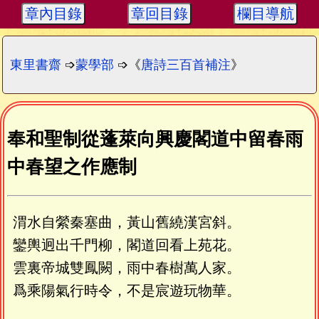
章內目錄
章回目錄
欄目導航
東里書齋
➩
蒙學部
➩《
唐詩三百首補注
》
奉和聖制從蓬萊向興慶閣道中留春雨
中春望之作應制
渭水自縈秦塞曲，黃山舊繞漢宮斜。
鑾輿迥出千門柳，閣道回看上苑花。
雲裏帝城雙鳳闕，雨中春樹萬人家。
爲乘陽氣行時令，不是宸遊玩物華。