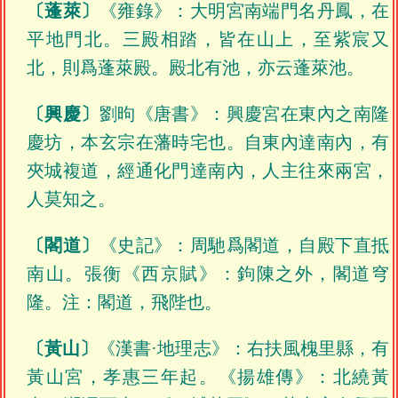
〔蓬萊〕
《雍錄》：大明宮南端門名丹鳳，在
平地門北。三殿相踏，皆在山上，至紫宸又
北，則爲蓬萊殿。殿北有池，亦云蓬萊池。
〔興慶〕
劉昫《唐書》：興慶宮在東內之南隆
慶坊，本玄宗在藩時宅也。自東內達南內，有
夾城複道，經通化門達南內，人主往來兩宮，
人莫知之。
〔閣道〕
《史記》：周馳爲閣道，自殿下直抵
南山。張衡《西京賦》：鉤陳之外，閣道穹
隆。注：閣道，飛陛也。
〔黃山〕
《漢書·地理志》：右扶風槐里縣，有
黃山宮，孝惠三年起。《揚雄傳》：北繞黃