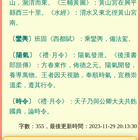
山，瀕渭而東。《三輔黃圖》：黃山宮在興平
縣西三十里。《水經》：渭水又東北徑黃山宮
南。
〔鑾輿〕
班固《西都賦》：乘鑾輿，備法駕。
〔陽氣〕
《禮·月令》：陽氣發泄。《後漢書
郎顗傳》：方春東作，佈德之元。陽氣開發，
養導萬物。王者因天視聽，奉順時氣，宜務崇
溫柔，遵其行令。
〔時令〕
《禮·月令》：天子乃與公卿大夫共飭
國典，論時令。
字數：355，最後更新時間：
2023-11-29 20:13:30