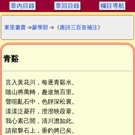
章內目錄
章回目錄
欄目導航
東里書齋
➩
蒙學部
➩《
唐詩三百首補注
》
青谿
言入黃花川，每逐青谿水。
隨山將萬轉，趣途無百里。
聲喧亂石中，色靜深松裏。
漾漾泛菱荇，澄澄映葭葦。
我心素己閒，清川澹如此。
請留磐石上，垂釣將已矣。