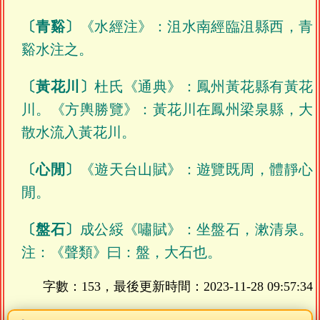
〔青谿〕
《水經注》：沮水南經臨沮縣西，青
谿水注之。
〔黃花川〕
杜氏《通典》：鳳州黃花縣有黃花
川。《方輿勝覽》：黃花川在鳳州梁泉縣，大
散水流入黃花川。
〔心閒〕
《遊天台山賦》：遊覽既周，體靜心
閒。
〔盤石〕
成公綏《嘯賦》：坐盤石，漱清泉。
注：《聲類》曰：盤，大石也。
字數：153，最後更新時間：
2023-11-28 09:57:34