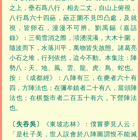
之上，壘石爲八行，相去二丈，自山上俯視，
八行爲六十四蕝，蕝正圜不見凹凸處，及就
視，皆卵石，漫漫不可辨。劉禹錫《嘉話
錄》：三蜀雪消之際，澒湧滉瀁，大木十圍，
隨波而下，水落川平，萬物皆失故態。諸葛亮
小石之堆，行列依然，迨今不動。本集注：陣
勢八：天、地、風、雲、龍、虎、鳥、蛇也。
按：《成都經》：八陣有三，在夔者六十有
四，方陣法也；在彌牟鎮者二十有八，當頭陣
法也；在棋盤市者二百五十有六，下營陣法
也。
〔失吞吳〕
《東坡志林》：僕嘗夢見人云：
「是杜子美，世人誤會於八陣圖謂恨不能滅