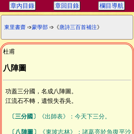
章內目錄
章回目錄
欄目導航
東里書齋
➩
蒙學部
➩《
唐詩三百首補注
》
杜甫
八陣圖
功蓋三分國，名成八陣圖。
江流石不轉，遺恨失吞吳。
〔三分國〕
《出師表》：今天下三分。
〔八陣圖〕
《東坡志林》：諸葛亮於魚復平沙