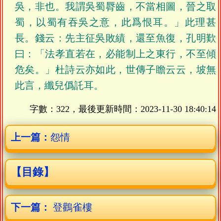
吳，非也。我謂吳蜀脣齒，不當相圖，晉之取
蜀，以蜀有吞吳之意，此爲恨耳。」此理甚
長。錢云：先主征吳敗績，還至魚復，孔明歎
曰：「法孝直若在，必能制上之東行，不至傾
危矣。」杜詩云亦如此，世傳子瞻云云，坡無
此言，纖兒僞託耳。
字數：322，最後更新時間：
2023-11-30 18:40:14
上一篇：
怨情
【目錄】
下一篇：
登鸛雀樓