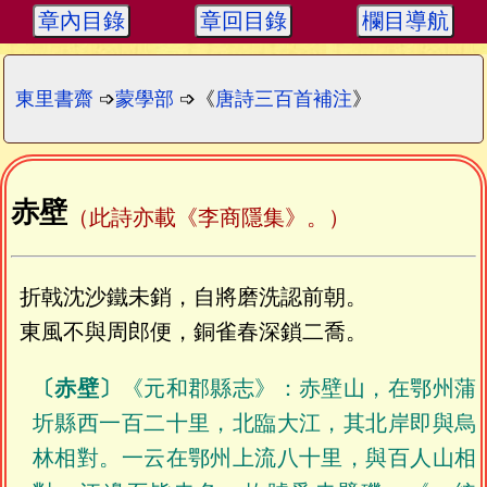
章內目錄
章回目錄
欄目導航
東里書齋
➩
蒙學部
➩《
唐詩三百首補注
》
赤壁
（此詩亦載《李商隱集》。）
折戟沈沙鐵未銷，自將磨洗認前朝。
東風不與周郎便，銅雀春深鎖二喬。
〔赤壁〕
《元和郡縣志》：赤壁山，在鄂州蒲
圻縣西一百二十里，北臨大江，其北岸即與烏
林相對。一云在鄂州上流八十里，與百人山相