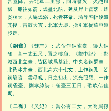
言蓋降。去北軍二里餘，同時發火，火烈風
猛，船往如箭，燒盡北船。延及岸上營落，煙
炎張天，人馬燒溺，死者甚衆。瑜等率輕銳繼
其後，雷鼓大震，北軍大壞。操引軍從華容道
步走。
〔銅雀〕
《魏志》：武帝作銅雀臺，鑄大銅
雀，高一丈五尺，置之樓巔。《鄴中記》：鄴
城西北立臺，皆因城爲基趾。中央名銅爵臺，
北爲冰井臺，西北高六十七丈，上作銅鳳，皆
銅籠疏，雲母幌，日之初出，流光照耀。一作
銅雀臺。劉孝綽詩：雀臺三五日，歌吹似佳
期。
〔二喬〕
《吳紀》：喬公有二女，大喬屬孫