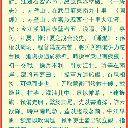
對。江邊石皆赤色，故號爲赤壁磯。《一統
志》：赤壁山，在武昌府東南九十里。《圖
經》：赤壁山，在嘉魚縣西七十里大江濱。
按：今江漢間言赤壁者五，漢陽、漢川、嘉
魚、江夏。惟江夏之說合於史。《通鑑》：孫
權以周瑜、程普爲左右督，將兵與劉備併力逆
曹操，進與操遇於赤壁。時操軍衆已有疾疫，
初一交戰，操兵不利，引次江北。瑜等在南
岸，部將黃蓋曰：「操軍方連船艦，首尾相
接，可燒而走也。」乃取蒙衝鬥艦數十艘，載
燥荻、枯柴，灌油其中，裹以帷幕，上建旌
旗，預備走舸，繫於其尾。先以書遺操，詐云
欲降。時東南風急，蓋以艦最著前，中江舉
帆，餘船以吹俱進，操軍吏士皆出營立觀，指