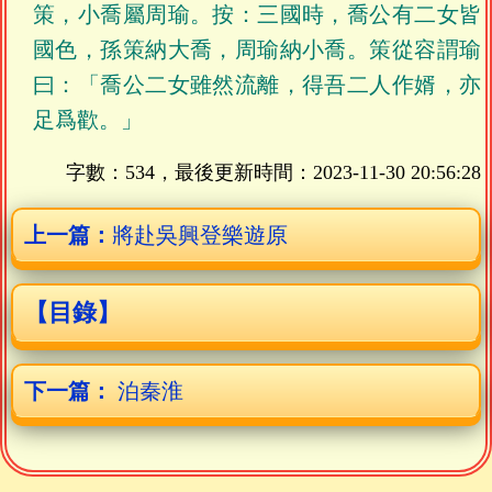
策，小喬屬周瑜。按：三國時，喬公有二女皆
國色，孫策納大喬，周瑜納小喬。策從容謂瑜
曰：「喬公二女雖然流離，得吾二人作婿，亦
足爲歡。」
字數：534，最後更新時間：
2023-11-30 20:56:28
上一篇：
將赴吳興登樂遊原
【目錄】
下一篇：
泊秦淮