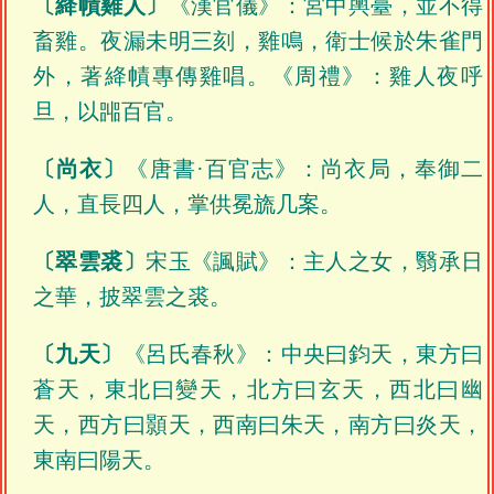
〔絳幘雞人〕
《漢官儀》：宮中輿臺，並不得
畜雞。夜漏未明三刻，雞鳴，衛士候於朱雀門
外，著絳幘專傳雞唱。《周禮》：雞人夜呼
旦，以嘂百官。
〔尚衣〕
《唐書·百官志》：尚衣局，奉御二
人，直長四人，掌供冕旒几案。
〔翠雲裘〕
宋玉《諷賦》：主人之女，翳承日
之華，披翠雲之裘。
〔九天〕
《呂氏春秋》：中央曰鈞天，東方曰
蒼天，東北曰變天，北方曰玄天，西北曰幽
天，西方曰顥天，西南曰朱天，南方曰炎天，
東南曰陽天。