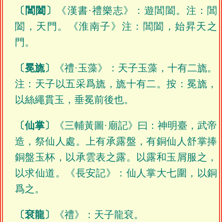
〔閶闔〕
《漢書·禮樂志》：遊閶闔。注：閶
闔，天門。《淮南子》注：閶闔，始昇天之
門。
〔冕旒〕
《禮·玉藻》：天子玉藻，十有二旒。
注：天子以五采爲旒，旒十有二。按：冕旒，
以絲繩貫玉，垂冕前後也。
〔仙掌〕
《三輔黃圖·廟記》曰：神明臺，武帝
造，祭仙人處。上有承露盤，有銅仙人舒掌捧
銅盤玉杯，以承雲表之露。以露和玉屑服之，
以求仙道。《長安記》：仙人掌大七圍，以銅
爲之。
〔袞龍〕
《禮》：天子龍袞。