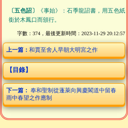
〔五色詔〕
《事始》：石季龍詔書，用五色紙
銜於木鳳口而頒行。
字數：374，最後更新時間：
2023-11-29 20:12:57
上一篇：
和賈至舍人早朝大明宮之作
【目錄】
下一篇：
奉和聖制從蓬萊向興慶閣道中留春
雨中春望之作應制