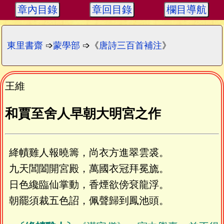
章內目錄
章回目錄
欄目導航
東里書齋
➩
蒙學部
➩《
唐詩三百首補注
》
王維
和賈至舍人早朝大明宮之作
絳幘雞人報曉籌，尚衣方進翠雲裘。
九天閶闔開宮殿，萬國衣冠拜冕旒。
日色纔臨仙掌動，香煙欲傍袞龍浮。
朝罷須裁五色詔，佩聲歸到鳳池頭。