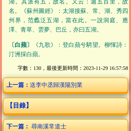
湖。其派有五，故名。又云：週五百里，故
名。《蘇州圖經》：太湖接蘇、常、湖、秀四
州界，范蠡泛五湖，當在此。一說洞庭、應
澤、青草、雲夢、巴丘，亦曰五湖。
〔白蘋〕
《九歌》：登白蘋兮騁望。柳惲詩：
汀洲採白蘋。
字數：130，最後更新時間：
2023-11-29 16:57:58
上一篇：
送李中丞歸漢陽別業
【目錄】
下一篇：
尋南溪常道士