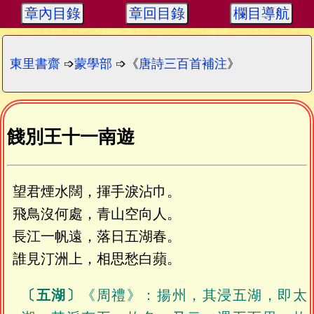
章內目錄
章回目錄
欄目導航
東里書齋
➩
蒙學部
➩《
唐詩三百首補注
》
餞別王十一南遊
望君煙水闊，揮手淚沾巾。
飛鳥沒何處，青山空向人。
長江一帆遠，落日五湖春。
誰見汀洲上，相思愁白蘋。
〔五湖〕
《周禮》：揚州，其浸五湖，即太