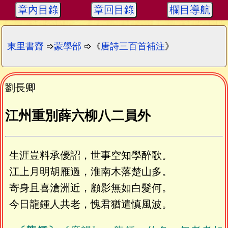
章內目錄
章回目錄
欄目導航
東里書齋
➩
蒙學部
➩《
唐詩三百首補注
》
劉長卿
江州重別薛六柳八二員外
生涯豈料承優詔，世事空知學醉歌。
江上月明胡雁過，淮南木落楚山多。
寄身且喜滄洲近，顧影無如白髮何。
今日龍鍾人共老，愧君猶遣慎風波。