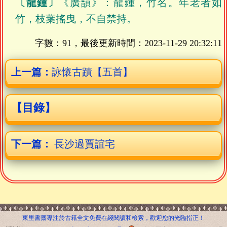
〔龍鍾〕
《廣韻》：龍鍾，竹名。年老者如
竹，枝葉搖曳，不自禁持。
字數：91，最後更新時間：
2023-11-29 20:32:11
上一篇：
詠懷古蹟【五首】
【目錄】
下一篇：
長沙過賈誼宅
東里書齋專注於古籍全文免費在綫閱讀和檢索，歡迎您的光臨指正！