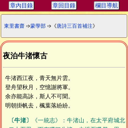
章內目錄
章回目錄
欄目導航
東里書齋
➩
蒙學部
➩《
唐詩三百首補注
》
夜泊牛渚懷古
牛渚西江夜，青天無片雲。
登舟望秋月，空憶謝將軍。
余亦能高詠，斯人不可聞。
明朝掛帆去，楓葉落紛紛。
〔牛渚〕
《一統志》：牛渚山，在太平府城北