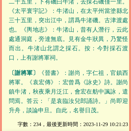
二十五里，下有磯曰牛渚，去採石磯僅一里。
《太平寰宇記》：牛渚山，在太平州當塗縣北
三十五里，突出江中，謂爲牛渚磯。古津渡處
也。《輿地志》：牛渚山，昔有人潛行，云此
處通洞庭，旁達無底。見有金牛狀異，乃驚怪
而出。牛渚山北謂之採石。按：今對採石渡
口，上有謝將軍祠。
〔謝將軍〕
《晉書》：謝尚，字仁祖，官鎮西
將軍。《袁宏傳》：宏曾爲《詠史》詩。謝尚
鎮牛渚，秋夜乘月泛江，會宏在舫中諷詠，遣
問焉。答云：「是袁臨汝兒郎誦詩。」尚即迎
升舟，談論申旦。自此，名譽日茂。
字數：234，最後更新時間：
2023-11-29 10:21:23