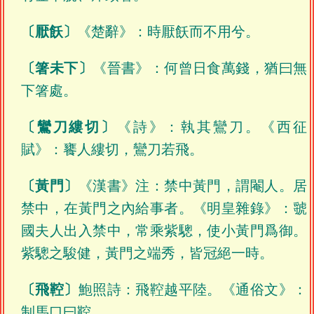
〔厭飫〕
《楚辭》：時厭飫而不用兮。
〔箸未下〕
《晉書》：何曾日食萬錢，猶曰無
下箸處。
〔鸞刀縷切〕
《詩》：執其鸞刀。《西征
賦》：饔人縷切，鸞刀若飛。
〔黃門〕
《漢書》注：禁中黃門，謂閹人。居
禁中，在黃門之內給事者。《明皇雜錄》：虢
國夫人出入禁中，常乘紫驄，使小黃門爲御。
紫驄之駿健，黃門之端秀，皆冠絕一時。
〔飛鞚〕
鮑照詩：飛鞚越平陸。《通俗文》：
制馬口曰鞚。