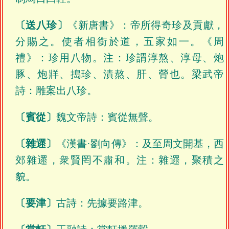
〔送八珍〕
《新唐書》：帝所得奇珍及貢獻，
分賜之。使者相銜於道，五家如一。《周
禮》：珍用八物。注：珍謂淳熬、淳母、炮
豚、炮牂、搗珍、漬熬、肝、膋也。梁武帝
詩：雕案出八珍。
〔賓從〕
魏文帝詩：賓從無聲。
〔雜遝〕
《漢書·劉向傳》：及至周文開基，西
郊雜遝，衆賢罔不肅和。注：雜遝，聚積之
貌。
〔要津〕
古詩：先據要路津。