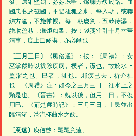
發。遺鈿墜舄，瑟瑟珠翠，燦爛芳馥於路。而
國忠私於虢國，不避雄狐之刺。每入朝，或聯
鑣方駕，不施帷幔。每三朝慶賀，五鼓待漏，
靘妝盈巷，蠟炬如晝。按：錢箋注引十月幸華
清事，度上巳修禊，亦必爾也。
〔三月三日〕
《風俗通》：按：《周禮》：女
巫掌歲時以袚除疾病。禊者，潔也。故於水上
盥濯之也。巳者，祉也。邪疾已去，祈介祉
也。《周禮》注：如今之三月三日，往水上之
類是也。《晉書》：魏以後，但用三日，不復
用巳。《荊楚歲時記》：三月三日，士民並出
臨清渚，爲流杯曲水之飲。
〔意遠〕
庾信啓：飄飄意遠。