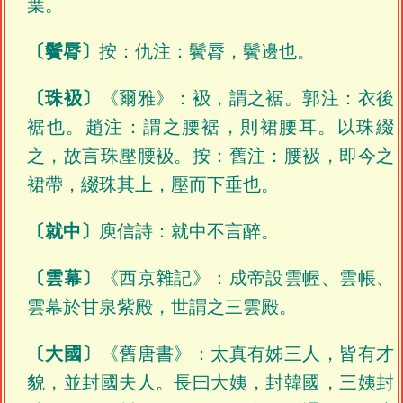
葉。
〔鬢脣〕
按：仇注：鬢脣，鬢邊也。
〔珠衱〕
《爾雅》：衱，謂之裾。郭注：衣後
裾也。趙注：謂之腰裾，則裙腰耳。以珠綴
之，故言珠壓腰衱。按：舊注：腰衱，即今之
裙帶，綴珠其上，壓而下垂也。
〔就中〕
庾信詩：就中不言醉。
〔雲幕〕
《西京雜記》：成帝設雲幄、雲帳、
雲幕於甘泉紫殿，世謂之三雲殿。
〔大國〕
《舊唐書》：太真有姊三人，皆有才
貌，並封國夫人。長曰大姨，封韓國，三姨封