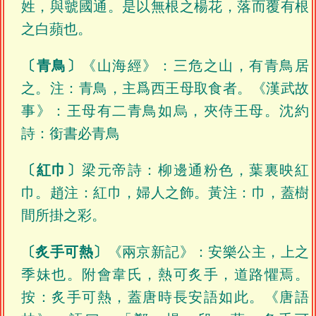
姓，與虢國通。是以無根之楊花，落而覆有根
之白蘋也。
〔青鳥〕
《山海經》：三危之山，有青鳥居
之。注：青鳥，主爲西王母取食者。《漢武故
事》：王母有二青鳥如烏，夾侍王母。沈約
詩：銜書必青鳥
〔紅巾〕
梁元帝詩：柳邊通粉色，葉裏映紅
巾。趙注：紅巾，婦人之飾。黃注：巾，蓋樹
間所掛之彩。
〔炙手可熱〕
《兩京新記》：安樂公主，上之
季妹也。附會韋氏，熱可炙手，道路懼焉。
按：炙手可熱，蓋唐時長安語如此。《唐語