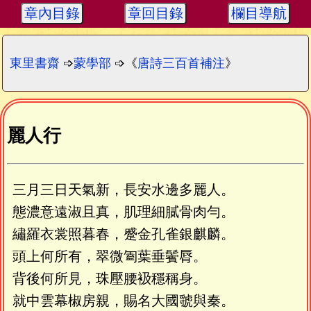
章內目錄
章回目錄
欄目導航
東里書齋
➩
蒙學部
➩《
唐詩三百首補注
》
麗人行
三月三日天氣新，長安水邊多麗人。
態濃意遠淑且真，肌理細膩骨肉勻。
繡羅衣裳照暮春，蹙金孔雀銀麒麟。
頭上何所有，翠微㔩葉垂鬢脣。
背後何所見，珠壓腰衱穩稱身。
就中雲幕椒房親，賜名大國虢與秦。