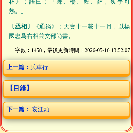
林》：語曰：「鄭、楊、段、薛、炙手可
熱。」
〔丞相〕
《通鑑》：天寶十一載十一月，以楊
國忠爲右相兼文部尚書。
字數：1458，最後更新時間：
2026-05-16 13:52:07
上一篇：
兵車行
【目錄】
下一篇：
哀江頭