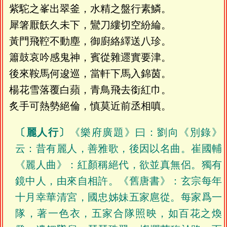
紫駝之峯出翠釜，水精之盤行素鱗。
犀箸厭飫久未下，鸞刀縷切空紛綸。
黃門飛鞚不動塵，御廚絡繹送八珍。
簫鼓哀吟感鬼神，賓從雜遝實要津。
後來鞍馬何逡巡，當軒下馬入錦茵。
楊花雪落覆白蘋，青鳥飛去銜紅巾。
炙手可熱勢絕倫，慎莫近前丞相嗔。
〔麗人行〕
《樂府廣題》曰：劉向《別錄》
云：昔有麗人，善雅歌，後因以名曲。崔國輔
《麗人曲》：紅顏稱絕代，欲並真無侶。獨有
鏡中人，由來自相許。《舊唐書》：玄宗每年
十月幸華清宮，國忠姊妹五家扈從。每家爲一
隊，著一色衣，五家合隊照映，如百花之煥