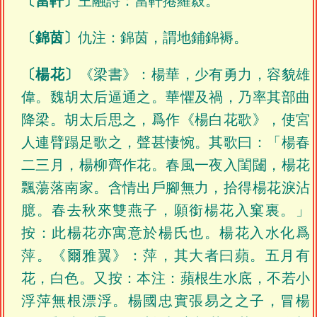
〔當軒〕
王融詩：當軒捲羅縠。
〔錦茵〕
仇注：錦茵，謂地鋪錦褥。
〔楊花〕
《梁書》：楊華，少有勇力，容貌雄
偉。魏胡太后逼通之。華懼及禍，乃率其部曲
降梁。胡太后思之，爲作《楊白花歌》，使宮
人連臂蹋足歌之，聲甚悽惋。其歌曰：「楊春
二三月，楊柳齊作花。春風一夜入閨闥，楊花
飄蕩落南家。含情出戶腳無力，拾得楊花淚沾
臆。春去秋來雙燕子，願銜楊花入窠裏。」
按：此楊花亦寓意於楊氏也。楊花入水化爲
萍。《爾雅翼》：萍，其大者曰蘋。五月有
花，白色。又按：本注：蘋根生水底，不若小
浮萍無根漂浮。楊國忠實張易之之子，冒楊