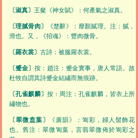
〔淑真〕
王粲《神女賦》：何產氣之淑真。
〔理膩骨肉〕
《楚辭》：靡顏膩理。注：膩，
滑也。又，《招魂》：豐肉微骨。
〔羅衣裳〕
古詩：被服羅衣裳。
〔蹙金〕
按：趙注：蹙金實事，唐人常語。故
杜牧自謂其詩蹙金結繡而無痕跡。
〔孔雀麒麟〕
按：周注：孔雀麒麟，皆衣上所
繡物也。
〔翠微盍葉〕
《廣韻》：㔩彩，婦人髻飾花
也。舊注：翠微㔩葉，言翡翠微佈於㔩彩之