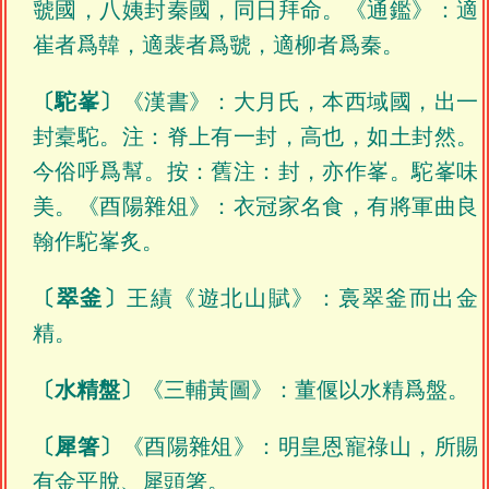
虢國，八姨封秦國，同日拜命。《通鑑》：適
崔者爲韓，適裴者爲虢，適柳者爲秦。
〔駝峯〕
《漢書》：大月氏，本西域國，出一
封槖駝。注：脊上有一封，高也，如土封然。
今俗呼爲幫。按：舊注：封，亦作峯。駝峯味
美。《酉陽雜俎》：衣冠家名食，有將軍曲良
翰作駝峯炙。
〔翠釜〕
王績《遊北山賦》：裛翠釜而出金
精。
〔水精盤〕
《三輔黃圖》：董偃以水精爲盤。
〔犀箸〕
《酉陽雜俎》：明皇恩寵祿山，所賜
有金平脫、犀頭箸。