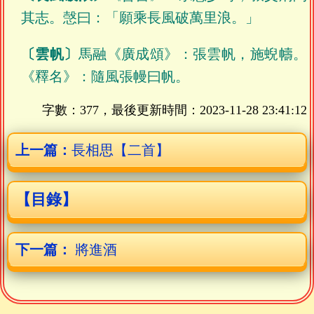
其志。愨曰：「願乘長風破萬里浪。」
〔雲帆〕
馬融《廣成頌》：張雲帆，施蜺幬。
《釋名》：隨風張幔曰帆。
字數：377，最後更新時間：
2023-11-28 23:41:12
上一篇：
長相思【二首】
【目錄】
下一篇：
將進酒