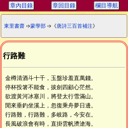
章內目錄
章回目錄
欄目導航
東里書齋
➩
蒙學部
➩《
唐詩三百首補注
》
行路難
金樽清酒斗十千，玉盤珍羞直萬錢。
停杯投箸不能食，拔劍四顧心茫然。
欲渡黃河冰塞川，將登太行雪滿山。
閒來垂釣坐溪上，忽復乘舟夢日邊。
行路難，行路難，多岐路，今安在。
長風破浪會有時，直掛雲帆濟滄海。