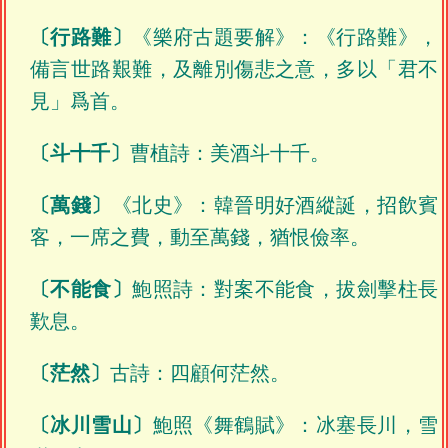
〔行路難〕
《樂府古題要解》：《行路難》，
備言世路艱難，及離別傷悲之意，多以「君不
見」爲首。
〔斗十千〕
曹植詩：美酒斗十千。
〔萬錢〕
《北史》：韓晉明好酒縱誕，招飲賓
客，一席之費，動至萬錢，猶恨儉率。
〔不能食〕
鮑照詩：對案不能食，拔劍擊柱長
歎息。
〔茫然〕
古詩：四顧何茫然。
〔冰川雪山〕
鮑照《舞鶴賦》：冰塞長川，雪