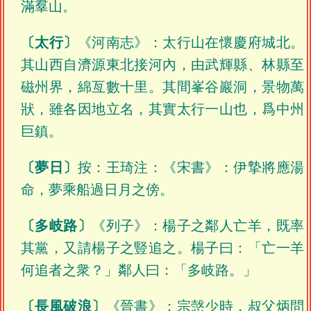
滿羣山。
〔太行〕
《河南志》：太行山在懷慶府城北。
其山西自濟源東北接河內，由武輝縣、林縣至
磁州界，綿亙數十里。其間峯谷巖洞，景物萬
狀，雖各因地立名，其實太行一山也，爲中州
巨鎮。
〔夢日〕
按：王琦注：《宋書》：伊摯將應湯
命，夢乘船過日月之傍。
〔多岐路〕
《列子》：楊子之鄰人亡羊，既率
其黨，又請楊子之豎追之。楊子曰：「亡一羊
何追者之衆？」鄰人曰：「多岐路。」
〔長風破浪〕
《晉書》：宗愨少時，叔父炳問