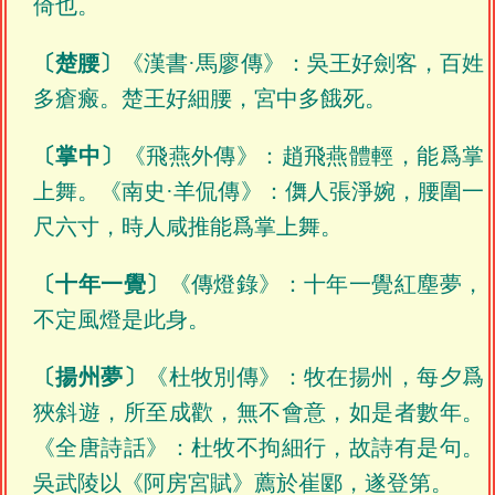
倚也。
〔楚腰〕
《漢書·馬廖傳》：吳王好劍客，百姓
多瘡瘢。楚王好細腰，宮中多餓死。
〔掌中〕
《飛燕外傳》：趙飛燕體輕，能爲掌
上舞。《南史·羊侃傳》：儛人張淨婉，腰圍一
尺六寸，時人咸推能爲掌上舞。
〔十年一覺〕
《傳燈錄》：十年一覺紅塵夢，
不定風燈是此身。
〔揚州夢〕
《杜牧別傳》：牧在揚州，每夕爲
狹斜遊，所至成歡，無不會意，如是者數年。
《全唐詩話》：杜牧不拘細行，故詩有是句。
吳武陵以《阿房宮賦》薦於崔郾，遂登第。