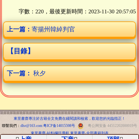
字數：220，最後更新時間：
2023-11-30 20:57:05
上一篇：
寄揚州韓綽判官
【目錄】
下一篇：
秋夕
東里書齋專注於古籍全文免費在綫閱讀和檢索，歡迎您的光臨指正！
聯繫我們：
dlsr@163.com
粤ICP备14015598号
粤公网安备 44512202000019号
東里書齋-站點欄目導航
東里書齋-全部書籍列表