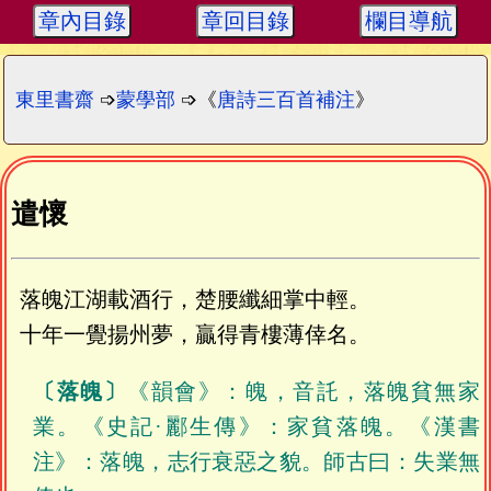
章內目錄
章回目錄
欄目導航
東里書齋
➩
蒙學部
➩《
唐詩三百首補注
》
遣懷
落魄江湖載酒行，楚腰纖細掌中輕。
十年一覺揚州夢，贏得青樓薄倖名。
〔落魄〕
《韻會》：魄，音託，落魄貧無家
業。《史記·酈生傳》：家貧落魄。《漢書
注》：落魄，志行衰惡之貌。師古曰：失業無