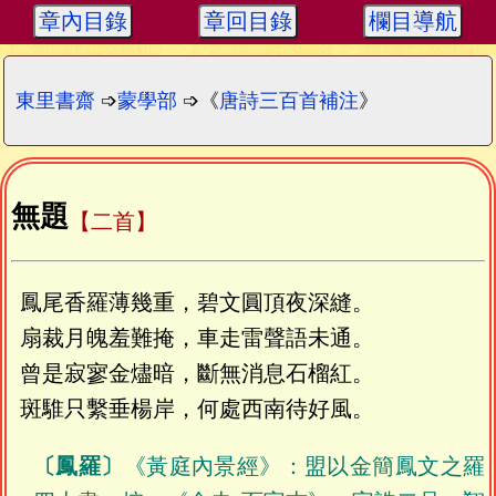
章內目錄
章回目錄
欄目導航
東里書齋
➩
蒙學部
➩《
唐詩三百首補注
》
無題
【二首】
鳳尾香羅薄幾重，碧文圓頂夜深縫。
扇裁月魄羞難掩，車走雷聲語未通。
曾是寂寥金燼暗，斷無消息石榴紅。
斑騅只繫垂楊岸，何處西南待好風。
〔鳳羅〕
《黃庭內景經》：盟以金簡鳳文之羅