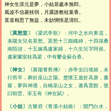
神女生涯元是夢，小姑居處本無郎。
風波不信菱枝弱，月露誰教桂葉香。
直道相思了無益，未妨惆悵是清狂。
〔莫愁堂〕
《梁武帝歌》：河中之水向東流，
洛陽女兒名莫愁。莫愁十三能織綺，十四採桑
南陌頭，十五嫁爲盧家婦，十六生兒字阿侯。
盧家蘭室桂爲梁，中有鬱金蘇合香。
〔神女〕
《襄陽耆舊傳》：赤帝女曰瑤姬，未
行而卒，葬於巫山之陽。楚懷王遊於高唐，晝
寢，夢與神遇，自稱巫山之女，遂爲置館，號
曰朝雲。宋玉有《神女賦》。
〔小姑〕
古樂府《青溪小姑曲》：開門白水，