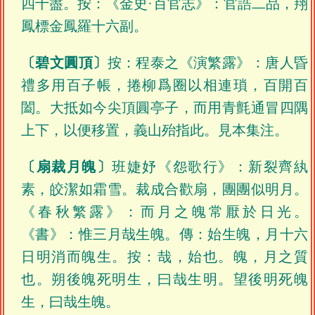
四十盡。按：《金史·百官志》：官誥二品，翔
鳳標金鳳羅十六副。
〔碧文圓頂〕
按：程泰之《演繁露》：唐人昏
禮多用百子帳，捲柳爲圈以相連瑣，百開百
闔。大抵如今尖頂圓亭子，而用青氈通冒四隅
上下，以便移置，義山殆指此。見本集注。
〔扇裁月魄〕
班婕妤《怨歌行》：新裂齊紈
素，皎潔如霜雪。裁成合歡扇，團團似明月。
《春秋繁露》：而月之魄常厭於日光。
《書》：惟三月哉生魄。傳：始生魄，月十六
日明消而魄生。按：哉，始也。魄，月之質
也。朔後魄死明生，曰哉生明。望後明死魄
生，曰哉生魄。