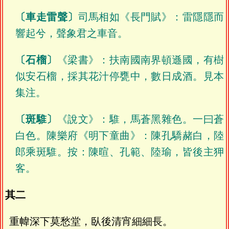
〔車走雷聲〕
司馬相如《長門賦》：雷隱隱而
響起兮，聲象君之車音。
〔石榴〕
《梁書》：扶南國南界頓遜國，有樹
似安石榴，採其花汁停甕中，數日成酒。見本
集注。
〔斑騅〕
《說文》：騅，馬蒼黑雜色。一曰蒼
白色。陳樂府《明下童曲》：陳孔驕赭白，陸
郎乘斑騅。按：陳暄、孔範、陸瑜，皆後主狎
客。
其二
重幃深下莫愁堂，臥後清宵細細長。