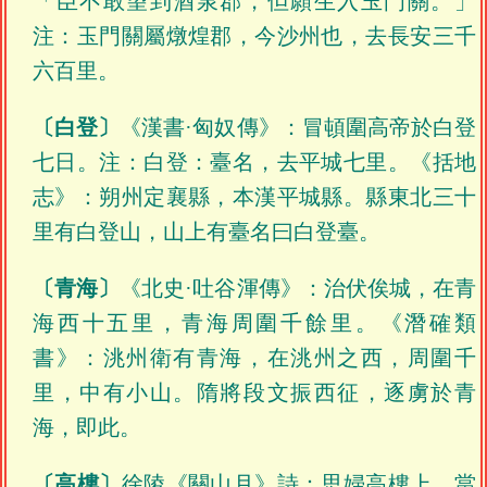
「臣不敢望到酒泉郡，但願生入玉門關。」
注：玉門關屬燉煌郡，今沙州也，去長安三千
六百里。
〔白登〕
《漢書·匈奴傳》：冒頓圍高帝於白登
七日。注：白登：臺名，去平城七里。《括地
志》：朔州定襄縣，本漢平城縣。縣東北三十
里有白登山，山上有臺名曰白登臺。
〔青海〕
《北史·吐谷渾傳》：治伏俟城，在青
海西十五里，青海周圍千餘里。《潛確類
書》：洮州衛有青海，在洮州之西，周圍千
里，中有小山。隋將段文振西征，逐虜於青
海，即此。
〔高樓〕
徐陵《關山月》詩：思婦高樓上，當