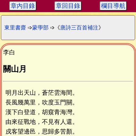
章內目錄
章回目錄
欄目導航
東里書齋
➩
蒙學部
➩《
唐詩三百首補注
》
李白
關山月
明月出天山，蒼茫雲海間。
長風幾萬里，吹度玉門關。
漢下白登道，胡窺青海灣。
由來征戰地，不見有人還。
戍客望邊邑，思歸多苦顏。