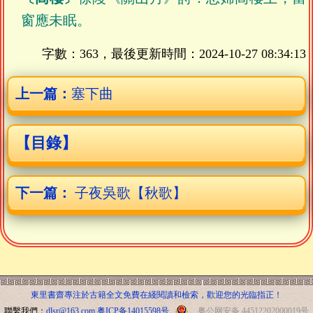
窗應未眠。
字數：363，最後更新時間：
2024-10-27 08:34:13
上一篇：
塞下曲
【目錄】
下一篇：
子夜吳歌【秋歌】
東里書齋專注於古籍全文免費在綫閱讀和檢索，歡迎您的光臨指正！
聯繫我們：
dlsr@163.com
粤ICP备14015598号
粤公网安备 44512202000019号