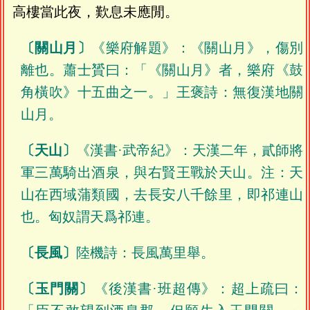
高樓當此夜，歎息未應閒。
〔關山月〕
《樂府解題》：《關山月》，傷別
離也。蕭士贇曰：「《關山月》者，樂府《鼓
角橫吹》十五曲之一。」王褒詩：無復漢地關
山月。
〔天山〕
《漢書·武帝紀》：天漢二年，貳師將
軍三萬騎出酒泉，與右賢王戰於天山。注：天
山在西域蒲類國，去長安八千餘里，即祁連山
也。匈奴謂天爲祁連。
〔長風〕
陸機詩：長風萬里舉。
〔玉門關〕
《後漢書·班超傳》：超上疏曰：