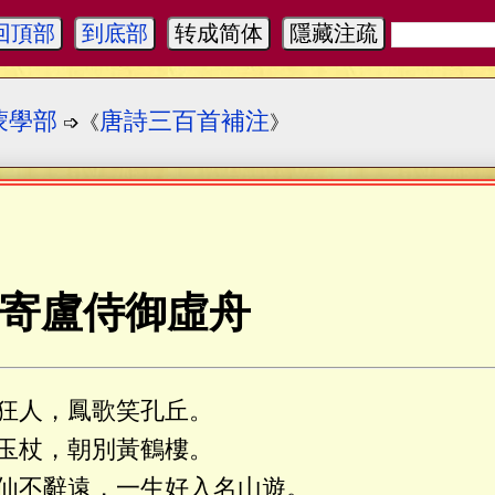
回頂部
到底部
转成简体
隱藏注疏
蒙學部
唐詩三百首補注
➩《
》
寄盧侍御虛舟
狂人，鳳歌笑孔丘。
玉杖，朝別黃鶴樓。
仙不辭遠，一生好入名山遊。