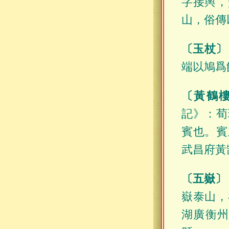
字接輿，
山，俗傳
〔玉杖〕
端以鳩爲
〔黃鶴
記》：荀
賓也。賓
武昌府黃
〔五嶽〕
嶽泰山，
湖廣衡