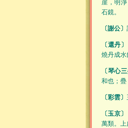
崖，明淨
石鏡。
〔謝公〕
〔還丹〕
燒丹成水
〔琴心三
和也；疊
〔彩雲〕
〔玉京〕
萬類。上