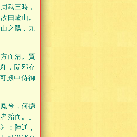
：周武王時，
，故曰廬山。
廬山之陽，九
質方而清。賈
舟，閒邪存
可殿中侍御
兮鳳兮，何德
政者殆而。」
傳》：陸通，