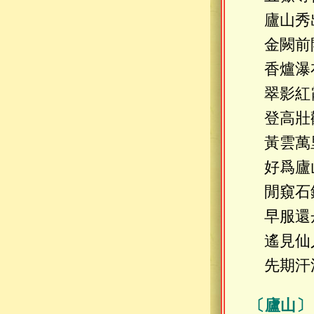
廬山秀
金闕前
香爐瀑
翠影紅
登高壯
黃雲萬
好爲廬
閒窺石
早服還
遙見仙
先期汗
〔廬山〕