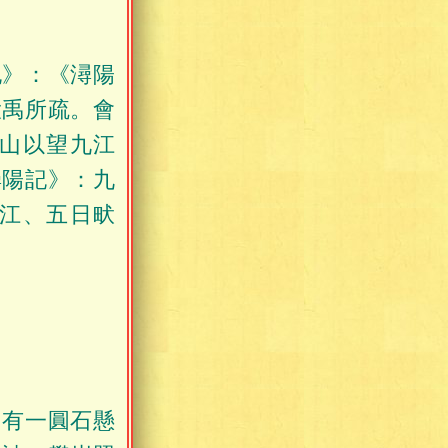
記》：《潯陽
大禹所疏。會
山以望九江
潯陽記》：九
江、五日畎
，有一圓石懸