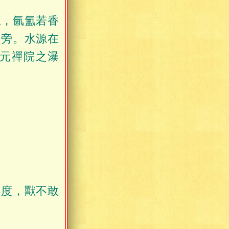
上，氤氳若香
之旁。水源在
元禪院之瀑
不度，獸不敢