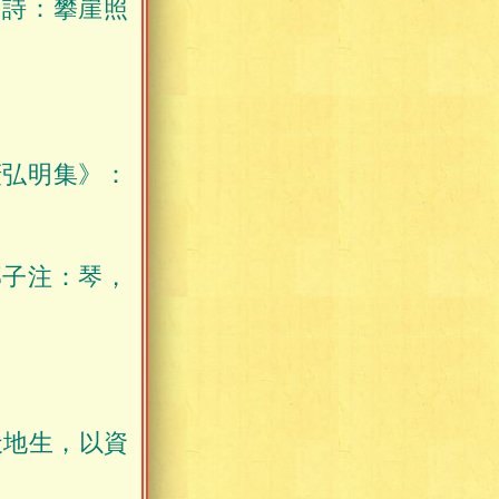
》詩：攀崖照
廣弘明集》：
邱子注：琴，
天地生，以資
。