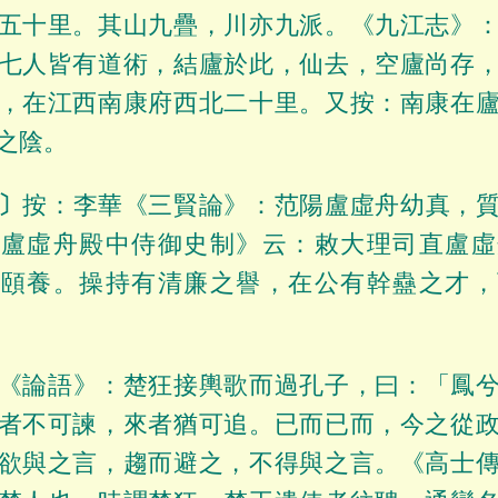
五十里。其山九疊，川亦九派。《九江志》
七人皆有道術，結廬於此，仙去，空廬尚存
，在江西南康府西北二十里。又按：南康在
之陰。
〕
按：李華《三賢論》：范陽盧虛舟幼真，
授盧虛舟殿中侍御史制》云：敕大理司直盧虛
世頤養。操持有清廉之譽，在公有幹蠱之才，
《論語》：楚狂接輿歌而過孔子，曰：「鳳
者不可諫，來者猶可追。已而已而，今之從
欲與之言，趨而避之，不得與之言。《高士