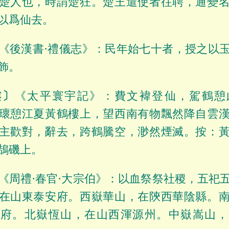
楚人也，時謂楚狂。楚王遣使者往聘，通變
以爲仙去。
《後漢書·禮儀志》：民年始七十者，授之以
飾。
樓〕
《太平寰宇記》：費文褘登仙，駕鶴憩
瓌憩江夏黃鶴樓上，望西南有物飄然降自雲
主歡對，辭去，跨鶴騰空，渺然煙滅。按：
鵠磯上。
《周禮·春官·大宗伯》：以血祭祭社稷，五祀
在山東泰安府。西嶽華山，在陝西華陰縣。
州府。北嶽恆山，在山西渾源州。中嶽嵩山，