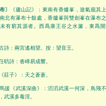
布〕
《廬山記》：東南有香爐峯，遊氣籠其
南北有瀑布十餘處，香爐峯與雙劍峯在瀑布
人未有窮其源者。西爲康王谷之水簾，東爲開
古詩：兩宮遙相望。按：望音王。
任昉詩：沓嶂易成響。
《莊子》：天之蒼蒼。
馬援《武溪深曲》：滔滔武溪一何深，鳥飛
，武溪多毒淫。