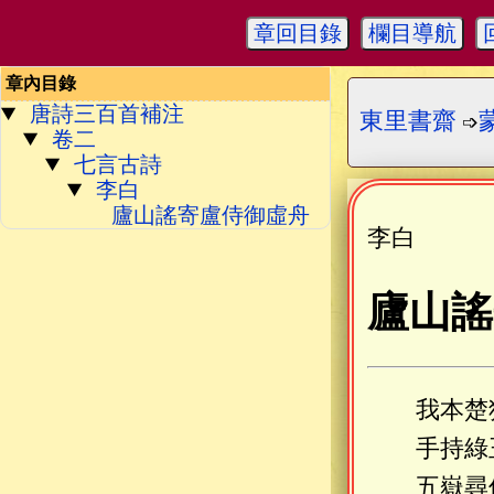
章回目錄
欄目導航
章內目錄
唐詩三百首補注
東里書齋
➩
卷二
七言古詩
李白
廬山謠寄盧侍御虛舟
李白
廬山謠
我本楚
手持綠
五嶽尋