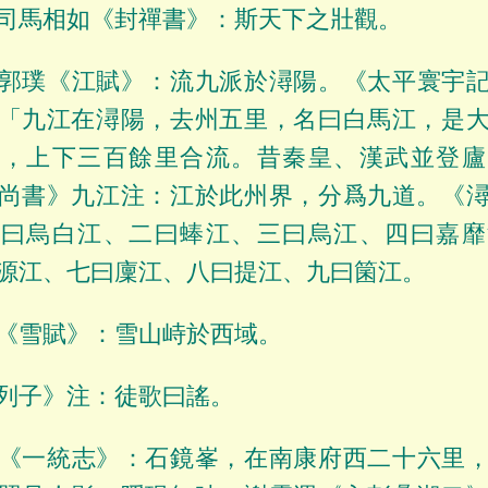
司馬相如《封禪書》：斯天下之壯觀。
郭璞《江賦》：流九派於潯陽。《太平寰宇
「九江在潯陽，去州五里，名曰白馬江，是
洲，上下三百餘里合流。昔秦皇、漢武並登廬
尚書》九江注：江於此州界，分爲九道。《
一曰烏白江、二曰蜯江、三曰烏江、四曰嘉靡
源江、七曰廩江、八曰提江、九曰箘江。
《雪賦》：雪山峙於西域。
列子》注：徒歌曰謠。
《一統志》：石鏡峯，在南康府西二十六里