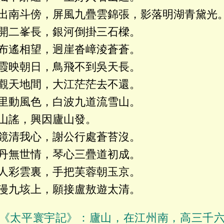
出南斗傍，屏風九疊雲錦張，影落明湖青黛光
開二峯長，銀河倒掛三石樑。
布遙相望，迥崖沓嶂淩蒼蒼。
霞映朝日，鳥飛不到吳天長。
觀天地間，大江茫茫去不還。
里動風色，白波九道流雪山。
山謠，興因廬山發。
鏡清我心，謝公行處蒼苔沒。
丹無世情，琴心三疊道初成。
人彩雲裏，手把芙蓉朝玉京。
漫九垓上，願接盧敖遊太清。
《太平寰宇記》：廬山，在江州南，高三千