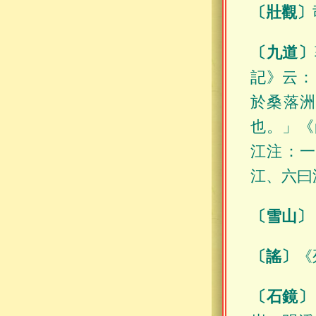
〔壯觀〕
〔九道〕
記》云：
於桑落
也。」《
江注：
江、六曰
〔雪山〕
〔謠〕
《
〔石鏡〕