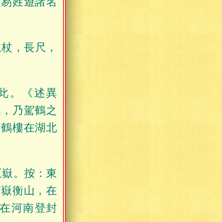
名易姓遊諸名
玉杖，長尺，
此。《述異
漢，乃駕鶴之
黃鶴樓在湖北
五嶽。按：東
南嶽衡山，在
在河南登封