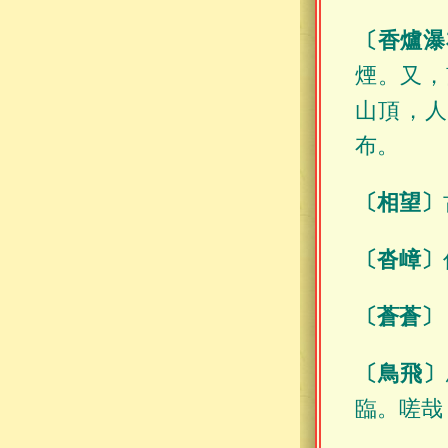
〔香爐瀑
煙。又，
山頂，
布。
〔相望〕
〔沓嶂〕
〔蒼蒼〕
〔鳥飛〕
臨。嗟哉