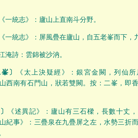
《一統志》：廬山上直南斗分野。
《一統志》：屏風疊在廬山，自五老峯而下，
江淹詩：雲錦被沙汭。
二峯〕
《太上決疑經》：銀宮金闕，列仙所
山西南有石門山，狀若雙闕。按：二峯，即
樑〕
《述異記》：廬山有三石樑，長數十丈，
山紀事》：三疊泉在九疊屏之左，水勢三折
。