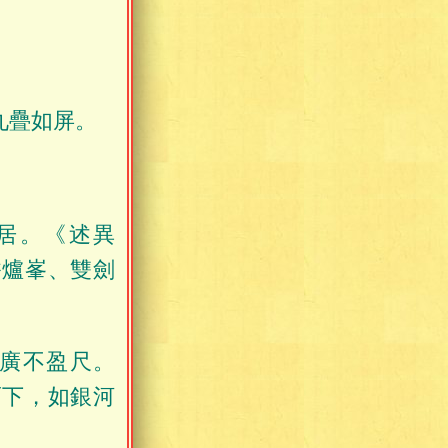
九疊如屏。
居。《述異
香爐峯、雙劍
廣不盈尺。
而下，如銀河