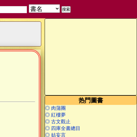
热門圖書
◎ 肉蒲團
◎ 紅樓夢
◎ 古文觀止
◎ 四庫全書總目
◎ 姑妄言