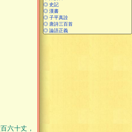
◎ 史記
。
◎ 漢書
◎ 子平真詮
◎ 唐詩三百首
◎ 論語正義
六百六十丈，