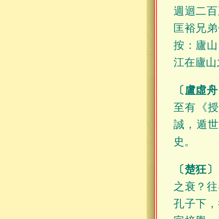
週迴二百
匡裕兄弟
按：廬山
江在廬山
〔盧虛舟
至有《
誠，遁
史。
〔楚狂〕
之衰？往
孔子下，