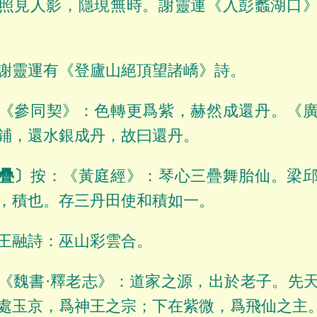
照見人影，隱現無時。謝靈運《入彭蠡湖口
謝靈運有《登廬山絕頂望諸嶠》詩。
《參同契》：色轉更爲紫，赫然成還丹。《
鋪，還水銀成丹，故曰還丹。
疊〕
按：《黃庭經》：琴心三疊舞胎仙。梁
，積也。存三丹田使和積如一。
王融詩：巫山彩雲合。
《魏書·釋老志》：道家之源，出於老子。先
處玉京，爲神王之宗；下在紫微，爲飛仙之主