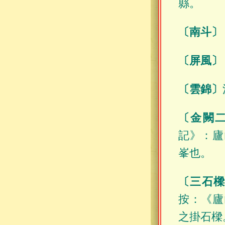
縣。
〔南斗〕
〔屏風〕
〔雲錦〕
〔金闕
記》：廬
峯也。
〔三石
按：《廬
之掛石樑