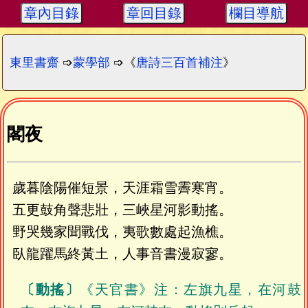
章內目錄
章回目錄
欄目導航
東里書齋
➩
蒙學部
➩《
唐詩三百首補注
》
閣夜
歲暮陰陽催短景，天涯霜雪霽寒宵。
五更鼓角聲悲壯，三峽星河影動搖。
野哭幾家聞戰伐，夷歌數處起漁樵。
臥龍躍馬終黃土，人事音書漫寂寥。
〔動搖〕
《天官書》注：左旗九星，在河鼓