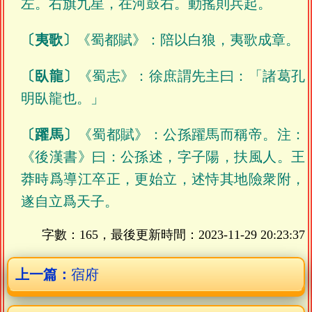
左。右旗九星，在河鼓右。動搖則兵起。
〔夷歌〕
《蜀都賦》：陪以白狼，夷歌成章。
〔臥龍〕
《蜀志》：徐庶謂先主曰：「諸葛孔
明臥龍也。」
〔躍馬〕
《蜀都賦》：公孫躍馬而稱帝。注：
《後漢書》曰：公孫述，字子陽，扶風人。王
莽時爲導江卒正，更始立，述恃其地險衆附，
遂自立爲天子。
字數：165，最後更新時間：
2023-11-29 20:23:37
上一篇：
宿府