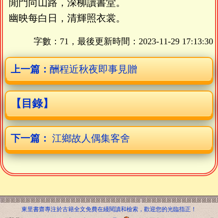
閒門向山路，深柳讀書堂。
幽映每白日，清輝照衣裳。
字數：71，最後更新時間：
2023-11-29 17:13:30
上一篇：
酬程近秋夜即事見贈
【目錄】
下一篇：
江鄉故人偶集客舍
東里書齋專注於古籍全文免費在綫閱讀和檢索，歡迎您的光臨指正！