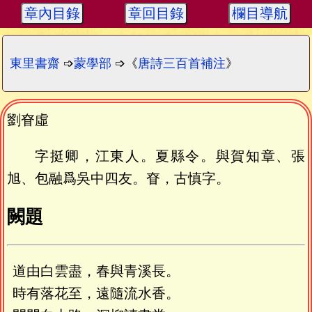
章內目錄
章回目錄
欄目導航
東里書齋
➩
蒙學部
➩《
唐詩三百首補注
》
劉眘虛
字挺卿，江東人。夏縣令。與賀知章、張
旭、包融爲吳中四友。眘，古慎字。
闕題
道由白雲盡，春與青溪長。
時有落花至，遠隨流水香。