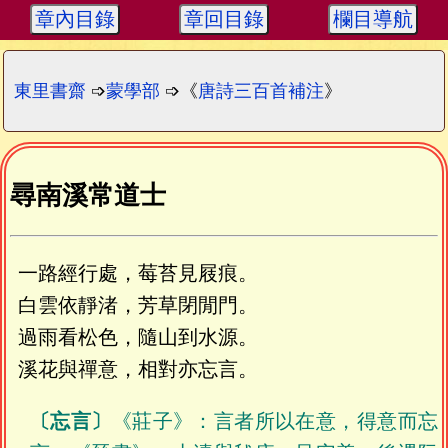
章內目錄
章回目錄
欄目導航
東里書齋
➩
蒙學部
➩《
唐詩三百首補注
》
尋南溪常道士
一路經行處，莓苔見屐痕。
白雲依靜渚，芳草閉閒門。
過雨看松色，隨山到水源。
溪花與禪意，相對亦忘言。
〔忘言〕
《莊子》：言者所以在意，得意而忘