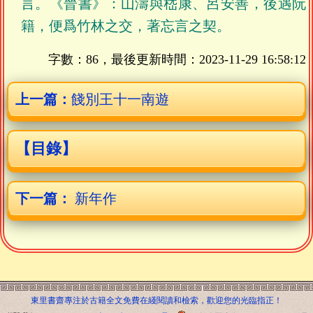
言。《晉書》：山濤與嵇康、呂安善，後遇阮
籍，便爲竹林之交，著忘言之契。
字數：86，最後更新時間：
2023-11-29 16:58:12
上一篇：
餞別王十一南遊
【目錄】
下一篇：
新年作
東里書齋專注於古籍全文免費在綫閱讀和檢索，歡迎您的光臨指正！