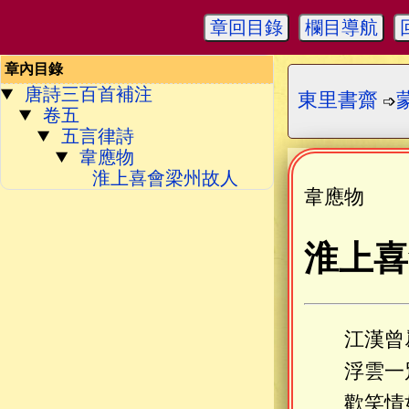
章回目錄
欄目導航
章內目錄
唐詩三百首補注
東里書齋
➩
卷五
五言律詩
韋應物
淮上喜會梁州故人
韋應物
淮上喜
江漢曾
浮雲一
歡笑情