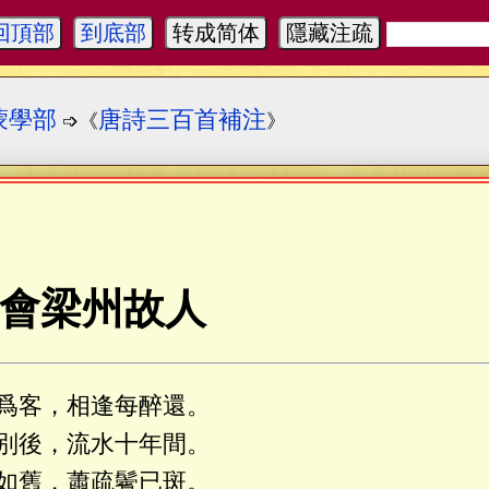
回頂部
到底部
转成简体
隱藏注疏
蒙學部
唐詩三百首補注
➩《
》
會梁州故人
爲客，相逢每醉還。
別後，流水十年間。
如舊，蕭疏鬢已斑。