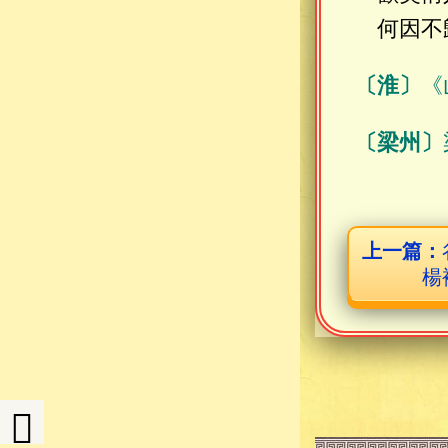
何因不
〔淮〕
《
〔梁州〕
上一篇：
楊