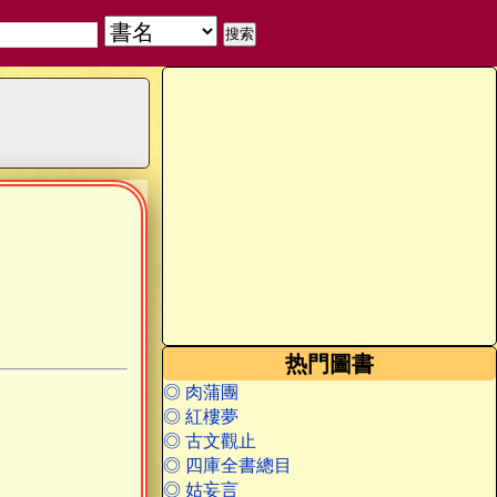
热門圖書
◎ 肉蒲團
◎ 紅樓夢
◎ 古文觀止
◎ 四庫全書總目
◎ 姑妄言