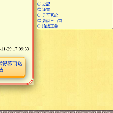
◎ 史記
◎ 漢書
◎ 子平真詮
◎ 唐詩三百首
◎ 論語正義
-11-29 17:09:33
賦得暮雨送
胄