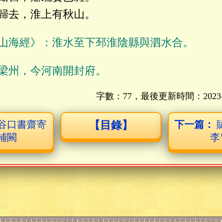
歸去，淮上有秋山。
山海經》：淮水至下邳淮陰縣與泗水合。
梁州，今河南開封府。
字數：77，最後更新時間：
2023
谷口書齋寄
【目錄】
下一篇：
補闕
李