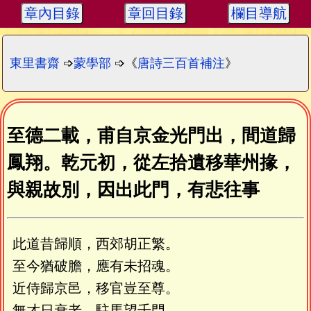
章內目錄
章回目錄
欄目導航
東里書齋
➩
蒙學部
➩《
唐詩三百首補注
》
至德二載，甫自京金光門出，間道歸
鳳翔。乾元初，從左拾遺移華州掾，
與親故別，因出此門，有悲往事
此道昔歸順，西郊胡正繁。
至今猶破膽，應有未招魂。
近侍歸京邑，移官豈至尊。
無才日衰老，駐馬望千門。