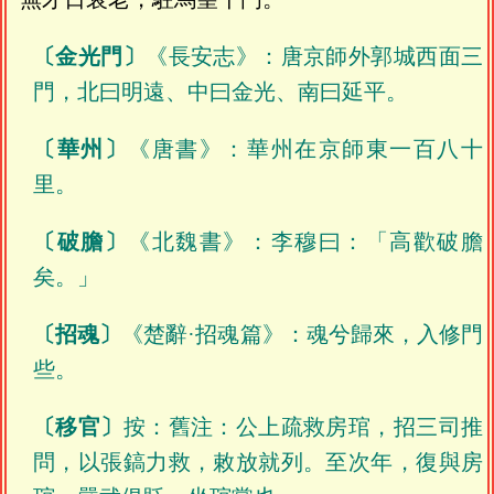
〔金光門〕
《長安志》：唐京師外郭城西面三
門，北曰明遠、中曰金光、南曰延平。
〔華州〕
《唐書》：華州在京師東一百八十
里。
〔破膽〕
《北魏書》：李穆曰：「高歡破膽
矣。」
〔招魂〕
《楚辭·招魂篇》：魂兮歸來，入修門
些。
〔移官〕
按：舊注：公上疏救房琯，招三司推
問，以張鎬力救，敕放就列。至次年，復與房