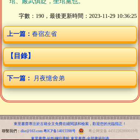
琯、嚴武俱貶，坐琯黨也。
字數：190，最後更新時間：
2023-11-29 10:36:25
上一篇：
春宿左省
【目錄】
下一篇：
月夜憶舍弟
東里書齋專注於古籍全文免費在綫閱讀和檢索，歡迎您的光臨指正！
聯繫我們：
dlsr@163.com
粤ICP备14015598号
粤公网安备 44512202000019号
東里書齋-站點欄目導航
東里書齋-全部書籍列表