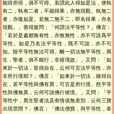
能得所得，俱不可得。若謂此人得如是法，便執
有二，執有二者，不能得果，亦無現觀。執無二
者，亦復如是。若無二無不二，即名得果，亦名
現觀。」善現復問：「何謂法平等性？」佛言：
「若於是處都無有性，亦無無性，亦不可說爲平
等性。如是乃名法平等性，既不可說，亦不可
知。除平等性無法可得。離一切法無平等性，異
生，聖者，俱不能行，非彼境故。」又問：「如
來於一切法，皆得自在，云何可言法平等性，亦
非所行境耶？」佛言：「如來於一切法，雖得自
在，若平等性與佛有異，可言是所行境。然平等
性與佛無異，云何可說佛行彼境。」又問：「平
等性中，異生聖者法及有情俱無差別，云何三寶
出現世間？」佛言：「佛法僧寶，與平等性，各