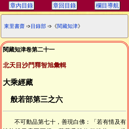
章內目錄
章回目錄
欄目導航
東里書齋
➩
目錄部
➩《
閱藏知津
》
閱藏知津卷第二十一
北天目沙門釋智旭彙輯
大乘經藏
般若部第三之六
不可動品第七十，善現白佛：「若有情及有