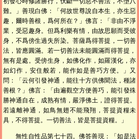
初發心時修諸勝行，伏斷一切惡不善法，不墮八
難。」善現白佛：「何故世尊說自本生，亦生惡
趣，爾時善根，爲何所在？」佛言：「非由不淨
業，受惡趣身。但爲利樂有情，由故思願而受彼
身，不爲傍生過失所染。菩薩爲得菩提，一切善
法，皆應圓滿。若一切善法未能圓滿而得菩提，
無有是處。受傍生身，如佛化作，如羅漢化，亦
如幻作，安住般若，能作如是善巧方便。」又
問：「云何引發神通，能往十方供佛聞法，種諸
善根？」佛言：「由遍觀空方便善巧，能引發殊
勝神通自在，成熟有情，嚴淨佛土，證得菩提。
若遠離神通，如鳥無翅不能飛翔，菩提資糧未
具，不得菩提。一切善法，皆是菩提資糧。」
無性自性品第七十四。佛答善現：「如是法