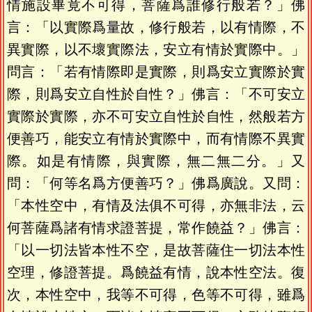
情施設畢竟不可得，菩薩爲誰修行般若？」佛
言：「以實際爲量故，修行般若，以有情際，不
異實際，以不壞實際法，安立有情於實際中。」
問言：「若有情際即是實際，則爲安立實際於實
際，則爲安立自性於自性？」佛言：「不可安立
實際於實際，亦不可安立自性於自性，然般若方
便善巧，能安立有情於實際中，而有情際不異實
際。如是有情際，與實際，無二無二分。」又
問：「何等名爲方便善巧？」佛爲廣說。又問：
「本性空中，有情及法俱不可得，亦無非法，云
何菩薩爲諸有情求證菩提，常作饒益？」佛言：
「以一切法皆本性不空，是故菩薩住一切法本性
空理，修證菩提。爲饒益有情，說本性空法。復
次，本性空中，我等不可得，色等不可得，雖爲