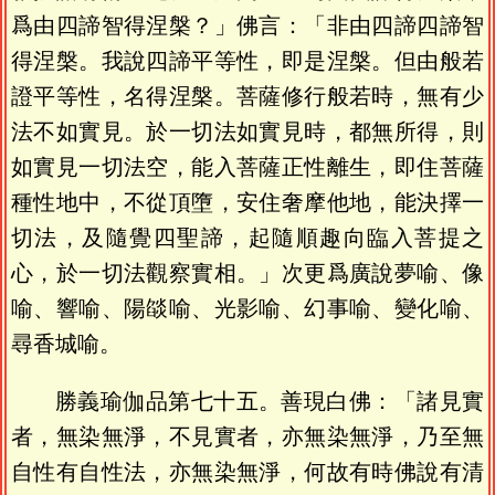
爲由四諦智得涅槃？」佛言：「非由四諦四諦智
得涅槃。我說四諦平等性，即是涅槃。但由般若
證平等性，名得涅槃。菩薩修行般若時，無有少
法不如實見。於一切法如實見時，都無所得，則
如實見一切法空，能入菩薩正性離生，即住菩薩
種性地中，不從頂墮，安住奢摩他地，能決擇一
切法，及隨覺四聖諦，起隨順趣向臨入菩提之
心，於一切法觀察實相。」次更爲廣說夢喻、像
喻、響喻、陽燄喻、光影喻、幻事喻、變化喻、
尋香城喻。
勝義瑜伽品第七十五。善現白佛：「諸見實
者，無染無淨，不見實者，亦無染無淨，乃至無
自性有自性法，亦無染無淨，何故有時佛說有清