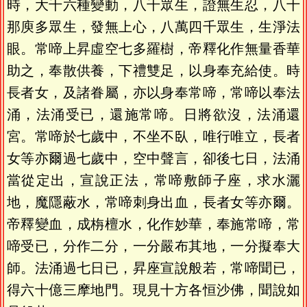
時，大千六種變動，八千眾生，證無生忍，八十
那庾多眾生，發無上心，八萬四千眾生，生淨法
眼。常啼上昇虛空七多羅樹，帝釋化作無量香華
助之，奉散供養，下禮雙足，以身奉充給使。時
長者女，及諸眷屬，亦以身奉常啼，常啼以奉法
涌，法涌受已，還施常啼。日將欲沒，法涌還
宮。常啼於七歲中，不坐不臥，唯行唯立，長者
女等亦爾過七歲中，空中聲言，卻後七日，法涌
當從定出，宣說正法，常啼敷師子座，求水灑
地，魔隱蔽水，常啼刺身出血，長者女等亦爾。
帝釋變血，成栴檀水，化作妙華，奉施常啼，常
啼受已，分作二分，一分嚴布其地，一分擬奉大
師。法涌過七日已，昇座宣說般若，常啼聞已，
得六十億三摩地門。現見十方各恒沙佛，聞說如