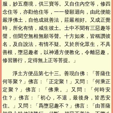
服，妙五塵境，供三寶等。又自住內空等，修四
念住等，亦勸他住等，一一發願迴向，由此便能
嚴淨佛土，自他成就善法，莊嚴相好。又成正覺
時，所化有情，咸生彼土。土中不聞有三惡趣等
聲，但聞空無相無願等聲。十方如來，皆稱讚彼
名，及自說法，有情不疑。又於所化眾生，不具
善根，墮惡趣者，以神通方便教化，令離惡趣，
修習勝行，定得無上正等菩提。」
淨土方便品第七十三。善現白佛：「菩薩住
何等聚？」佛言：「正定聚！」又問：「何乘正
定聚？」佛言：「佛乘。」又問：「何時安
住？」佛言：「初心，不退，最後身，皆悉安
住。」又問：「爲墮惡趣不？」佛言：「由菩薩