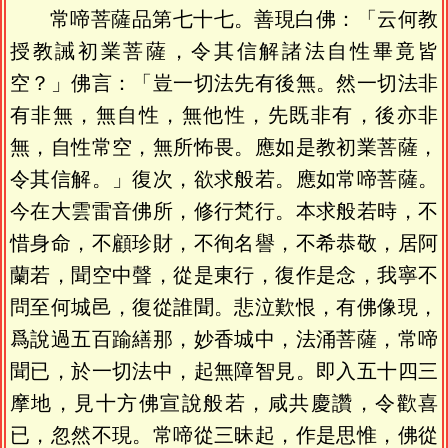
常啼菩薩品第七十七。善現白佛：「云何教
授教誡初業菩薩，令其信解諸法自性畢竟皆
空？」佛言：「豈一切法先有後無。然一切法非
有非無，無自性，無他性，先既非有，後亦非
無，自性常空，無所怖畏。應如是教初業菩薩，
令其信解。」復次，欲求般若。應如常啼菩薩。
今在大雲雷音佛所，修行梵行。本求般若時，不
惜身命，不顧珍財，不徇名譽，不希恭敬，居阿
蘭若，聞空中聲，從是東行，復作是念，我寧不
問至何城邑，復從誰聞。悲泣歎恨，有佛像現，
爲說過五百踰繕那，妙香城中，法涌菩薩，常啼
聞已，於一切法中，起無障智見。即入五十四三
摩地，見十方佛宣說般若，咸共慶讚，令歡喜
已，忽然不現。常啼從三昧起，作是思惟，佛從