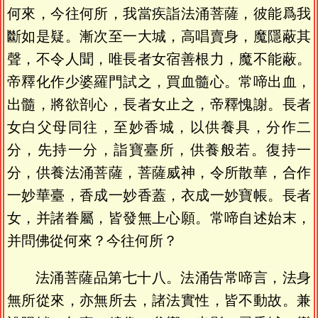
何來，今往何所，我當疾詣法涌菩薩，彼能爲我
斷如是疑。漸次至一大城，高唱賣身，魔隱蔽其
聲，不令人聞，唯長者女宿善根力，魔不能蔽。
帝釋化作少婆羅門試之，買血髓心。常啼出血，
出髓，將欲剖心，長者女止之，帝釋愧謝。長者
女白父母同往，至妙香城，以供養具，分作二
分，先持一分，詣寶臺所，供養般若。復持一
分，供養法涌菩薩，菩薩威神，令所散華，合作
一妙華臺，香成一妙香蓋，衣成一妙寶帳。長者
女，并諸眷屬，皆發無上心願。常啼自述始末，
并問佛從何來？今往何所？
法涌菩薩品第七十八。法涌告常啼言，法身
無所從來，亦無所去，諸法實性，皆不動故。兼