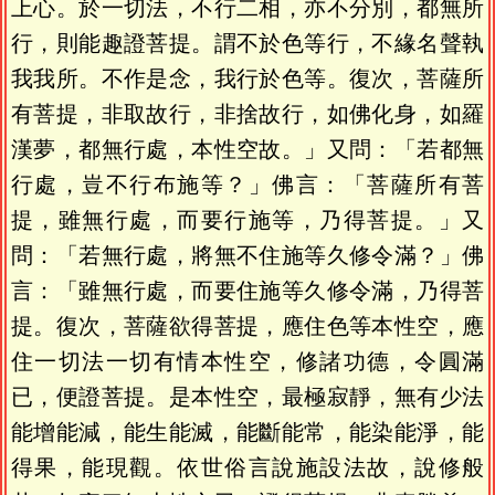
上心。於一切法，不行二相，亦不分別，都無所
行，則能趣證菩提。謂不於色等行，不緣名聲執
我我所。不作是念，我行於色等。復次，菩薩所
有菩提，非取故行，非捨故行，如佛化身，如羅
漢夢，都無行處，本性空故。」又問：「若都無
行處，豈不行布施等？」佛言：「菩薩所有菩
提，雖無行處，而要行施等，乃得菩提。」又
問：「若無行處，將無不住施等久修令滿？」佛
言：「雖無行處，而要住施等久修令滿，乃得菩
提。復次，菩薩欲得菩提，應住色等本性空，應
住一切法一切有情本性空，修諸功德，令圓滿
已，便證菩提。是本性空，最極寂靜，無有少法
能增能減，能生能滅，能斷能常，能染能淨，能
得果，能現觀。依世俗言說施設法故，說修般