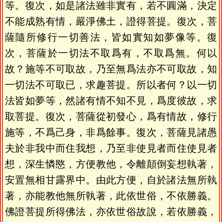
等。復次，如是諸法雖非實有，若不圓滿，決定
不能成熟有情，嚴淨佛土，證得菩提。復次，菩
薩隨所修行一切善法，皆如實知如夢像等。復
次，菩薩於一切法不取爲有，不取爲無。何以
故？施等不可取故，乃至無爲法亦不可取故，知
一切法不可取已，求趣菩提。所以者何？以一切
法皆如夢等，然諸有情不知不見，爲度彼故，求
取菩提。復次，菩薩從初發心，爲有情故，修行
施等，不爲己身，非爲餘事。復次，菩薩見諸愚
夫於非我中而住我想，乃至非使見者而住使見者
想，深生憐愍，方便教他，令離顛倒妄想執著，
安置無相甘露界中。由此方便，自於諸法無所執
著，亦能教他無所執著，此依世俗，不依勝義。
佛證菩提所得佛法，亦依世俗故說，若依勝義，