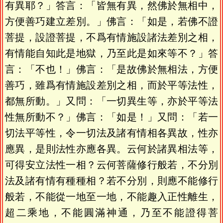
有異耶？」答言：「皆無有異，然佛於無相中，
方便善巧建立差別。」佛言：「如是，若佛不證
菩提，設證菩提，不爲有情施設諸法差別之相，
有情能自知此是地獄，乃至此是如來等不？」答
言：「不也！」佛言：「是故佛於無相法，方便
善巧，雖爲有情施設差別之相，而於平等法性，
都無所動。」又問：「一切異生等，亦於平等法
性無所動不？」佛言：「如是！」又問：「若一
切法平等性，令一切法及諸有情相各異故，性亦
應異，是則法性亦應各異。云何於諸異相法等，
可得安立法性一相？云何菩薩修行般若，不分別
法及諸有情有種種相？若不分別，則應不能修行
般若，不能從一地至一地，不能趣入正性離生，
超二乘地，不能圓滿神通，乃至不能證得菩