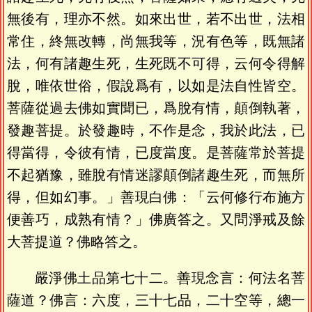
無後有，理亦不然。如來出世，若不出世，法相
常住，終無改轉，尚無我等，況有色等，既無諸
法，何有諸趣生死，生死既不可得，云何令得解
脫，唯依世俗，假說爲有，以如是法自性皆空。
菩薩從過去佛如實聞已，爲脫有情，顛倒執著，
發趣菩提。於發趣時，不作是念，我於此法，已
得當得，令彼有情，已度當度。是菩薩常於菩提
不起猶豫，雖脫有情迷謬顛倒諸趣生死，而無所
得，但如幻事。」善現白佛：「云何修行布施方
便善巧，成熟有情？」佛廣答之。又問淨戒及餘
大菩提道？佛略答之。
嚴淨佛土品第七十二。善現念言：何法名菩
薩道？佛言：六度，三十七品，二十空等，總一