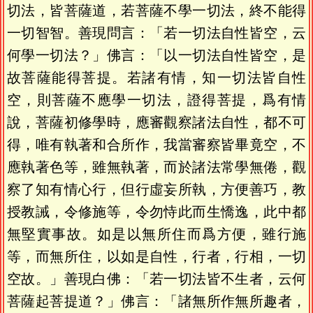
切法，皆菩薩道，若菩薩不學一切法，終不能得
一切智智。善現問言：「若一切法自性皆空，云
何學一切法？」佛言：「以一切法自性皆空，是
故菩薩能得菩提。若諸有情，知一切法皆自性
空，則菩薩不應學一切法，證得菩提，爲有情
說，菩薩初修學時，應審觀察諸法自性，都不可
得，唯有執著和合所作，我當審察皆畢竟空，不
應執著色等，雖無執著，而於諸法常學無倦，觀
察了知有情心行，但行虛妄所執，方便善巧，教
授教誡，令修施等，令勿恃此而生憍逸，此中都
無堅實事故。如是以無所住而爲方便，雖行施
等，而無所住，以如是自性，行者，行相，一切
空故。」善現白佛：「若一切法皆不生者，云何
菩薩起菩提道？」佛言：「諸無所作無所趣者，