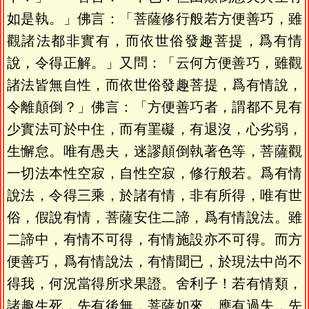
如是執。」佛言：「菩薩修行般若方便善巧，雖
觀諸法都非實有，而依世俗發趣菩提，爲有情
說，令得正解。」又問：「云何方便善巧，雖觀
諸法皆無自性，而依世俗發趣菩提，爲有情說，
令離顛倒？」佛言：「方便善巧者，謂都不見有
少實法可於中住，而有罣礙，有退沒，心劣弱，
生懈怠。唯有愚夫，迷謬顛倒執著色等，菩薩觀
一切法本性空寂，自性空寂，修行般若。爲有情
說法，令得三乘，於諸有情，非有所得，唯有世
俗，假說有情，菩薩安住二諦，爲有情說法。雖
二諦中，有情不可得，有情施設亦不可得。而方
便善巧，爲有情說法，有情聞已，於現法中尚不
得我，何況當得所求果證。舍利子！若有情類，
諸趣生死，先有後無，菩薩如來，應有過失，先