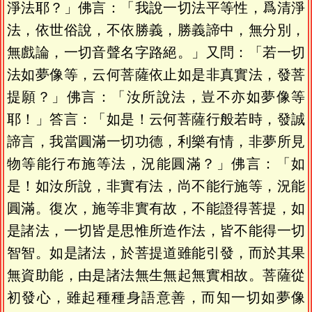
淨法耶？」佛言：「我說一切法平等性，爲清淨
法，依世俗說，不依勝義，勝義諦中，無分別，
無戲論，一切音聲名字路絕。」又問：「若一切
法如夢像等，云何菩薩依止如是非真實法，發菩
提願？」佛言：「汝所說法，豈不亦如夢像等
耶！」答言：「如是！云何菩薩行般若時，發誠
諦言，我當圓滿一切功德，利樂有情，非夢所見
物等能行布施等法，況能圓滿？」佛言：「如
是！如汝所說，非實有法，尚不能行施等，況能
圓滿。復次，施等非實有故，不能證得菩提，如
是諸法，一切皆是思惟所造作法，皆不能得一切
智智。如是諸法，於菩提道雖能引發，而於其果
無資助能，由是諸法無生無起無實相故。菩薩從
初發心，雖起種種身語意善，而知一切如夢像