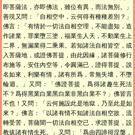
即菩薩法，亦即佛法，雖位有異，而法無別。」
善現又問：「自相空中，云何得有種種差別？」
佛言：「有情於一切法自相空理，不能盡知，造
作諸業，罪業墮三塗，福業生人天，不動業生上
二界，無漏業得二乘果。若知諸法自相皆空，或
入菩薩地，或證佛菩提，由此因緣，諸菩薩修行
布施等，安住內空等，令圓滿已，證得菩提，說
名如來，利樂有情，諸有所爲，常無失壞，不墮
輪迴。」又問：「佛證菩提，爲得諸趣生死法
不？爲得黑業白業黑白業非黑白業不？」佛皆言
不也！又問：「云何施設此是地獄，乃至此是如
來？」佛言：「以諸有情不知諸法自相空故，流
轉受苦，菩薩聞一切法自相空已，求證菩提，設
教拔諸有情生死。」又問：「爲由四諦得涅槃，