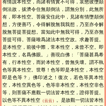
有情說本性空，而諸有情實不可得，哀愍彼墮顛
倒法故，拔濟令住無顛倒法，謂無分別，此無所
有，即本性空。菩薩安住此中，見諸有情墮顛倒
想，方便善巧，令得解脫無我我想，乃至亦令解
脫無菩提菩提想。當知此中無我可得，乃至亦無
菩提可得。菩薩唯爲諸法本性空故。求趣菩提。
是本性空，前後中際，常本性空，未曾不空。即
本性空，名爲佛眼。」善現白佛：「菩薩甚爲希
有，行本性空，而於本性空，曾無失壞。謂不執
色等異本性空。世尊！色等即是本性空，本性空
即是色等？」佛印述之！復次，若色等異本性
空，本性空異色等，色等非本性空，本性空非色
等，則菩薩不應觀一切法皆本性空，證得菩提。
以色等不異本性空
。是故觀一切法皆本性
（云云）