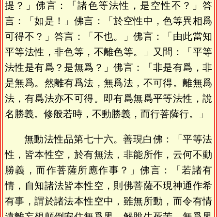
提？」佛言：「諸色等法性，是空性不？」答
言：「如是！」佛言：「於空性中，色等異相爲
可得不？」答言：「不也。」佛言：「由此當知
平等法性，非色等，不離色等。」又問：「平等
法性是有爲？是無爲？」佛言：「非是有爲，非
是無爲。然離有爲法，無爲法，不可得。離無爲
法，有爲法亦不可得。即有爲無爲平等法性，說
名勝義。修般若時，不動勝義，而行菩薩行。」
無動法性品第七十六。善現白佛：「平等法
性，皆本性空，於有無法，非能所作，云何不動
勝義，而作菩薩所應作事？」佛言：「若諸有
情，自知諸法皆本性空，則佛菩薩不現神通作希
有事，謂於諸法本性空中，雖無所動，而令有情
遠離妄想顛倒安住無爲界，解脫生死苦。無爲界