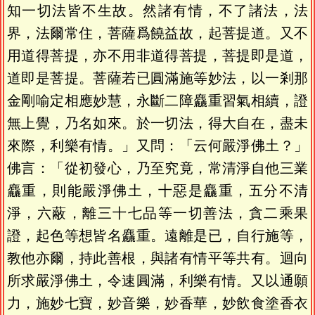
知一切法皆不生故。然諸有情，不了諸法，法
界，法爾常住，菩薩爲饒益故，起菩提道。又不
用道得菩提，亦不用非道得菩提，菩提即是道，
道即是菩提。菩薩若已圓滿施等妙法，以一剎那
金剛喻定相應妙慧，永斷二障麤重習氣相續，證
無上覺，乃名如來。於一切法，得大自在，盡未
來際，利樂有情。」又問：「云何嚴淨佛土？」
佛言：「從初發心，乃至究竟，常清淨自他三業
麤重，則能嚴淨佛土，十惡是麤重，五分不清
淨，六蔽，離三十七品等一切善法，貪二乘果
證，起色等想皆名麤重。遠離是已，自行施等，
教他亦爾，持此善根，與諸有情平等共有。迴向
所求嚴淨佛土，令速圓滿，利樂有情。又以通願
力，施妙七寶，妙音樂，妙香華，妙飲食塗香衣