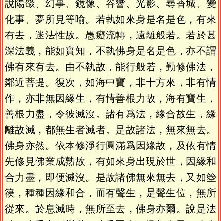
說陽燄、幻事、鏡像、谷響、光影、尋香城、變
化事、夢所見等喻。若執如來身是名是色，有來
有去，迷法性故。愚癡流轉，遠離般若。若於甚
深法義，能如實知，不執佛身是名是色，亦不謂
佛有來有去。由不執故，能行般若，勤修佛法，
鄰近菩提。復次，如海中寶，非十方來，非有情
作，亦非無因緣生，有情善根力故，海有寶生，
善根力盡，令彼滅沒。諸有爲法，緣合故生，緣
離故滅，都無生者滅者。是故諸法，無來無去。
佛身亦然。依本修淨行圓滿爲因緣故，及依有情
先修見佛業成熟故，有如來身出現於世，因緣和
合力盡，即便滅沒。是故諸佛無來無去，又如箜
篌，種種因緣和合，而有聲生，是聲生位，無所
從來。於息滅時，無所至去，佛身亦爾。說是法