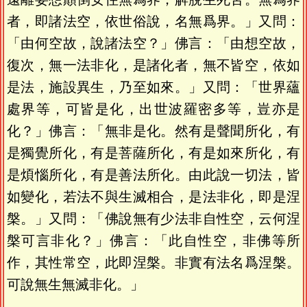
者，即諸法空，依世俗說，名無爲界。」又問：
「由何空故，說諸法空？」佛言：「由想空故，
復次，無一法非化，是諸化者，無不皆空，依如
是法，施設異生，乃至如來。」又問：「世界蘊
處界等，可皆是化，出世波羅密多等，豈亦是
化？」佛言：「無非是化。然有是聲聞所化，有
是獨覺所化，有是菩薩所化，有是如來所化，有
是煩惱所化，有是善法所化。由此說一切法，皆
如變化，若法不與生滅相合，是法非化，即是涅
槃。」又問：「佛說無有少法非自性空，云何涅
槃可言非化？」佛言：「此自性空，非佛等所
作，其性常空，此即涅槃。非實有法名爲涅槃。
可說無生無滅非化。」