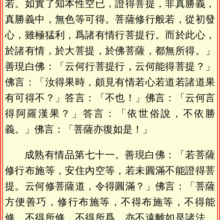
若。如實了知本性空已，證得菩提，非真勝義，
真勝義中，無色等可得。菩薩修行般若，從初發
心，雖極猛利，爲諸有情行菩提行。而於此心，
於諸有情，於大菩提，於佛菩薩，都無所得。」
善現白佛：「云何行菩提行，云何能得菩提？」
佛言：「汝得果時，頗見有情若心若道若諸道果
有可得不？」答言：「不也！」佛言：「云何言
得阿羅漢果？」答言：「依世俗說，不依勝
義。」佛言：「菩薩亦復如是！」
成熟有情品第七十一。善現白佛：「若菩薩
修行布施等，安住內空等，若未圓滿不能證得菩
提。云何修菩薩道，令得圓滿？」佛言：「菩薩
方便善巧，修行布施等，不得布施等，不得能
修，不得所修，不得所爲，亦不遠離如是諸法，