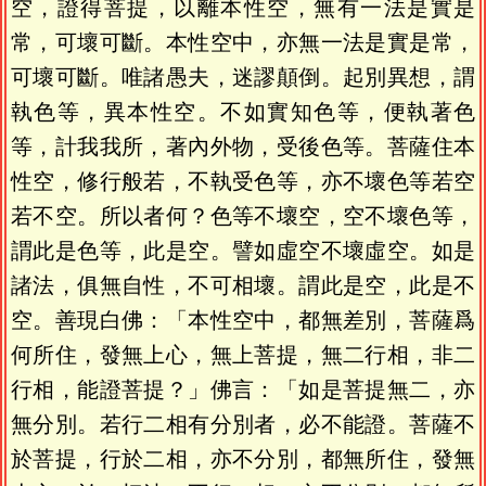
空，證得菩提，以離本性空，無有一法是實是
常，可壞可斷。本性空中，亦無一法是實是常，
可壞可斷。唯諸愚夫，迷謬顛倒。起別異想，謂
執色等，異本性空。不如實知色等，便執著色
等，計我我所，著內外物，受後色等。菩薩住本
性空，修行般若，不執受色等，亦不壞色等若空
若不空。所以者何？色等不壞空，空不壞色等，
謂此是色等，此是空。譬如虛空不壞虛空。如是
諸法，俱無自性，不可相壞。謂此是空，此是不
空。善現白佛：「本性空中，都無差別，菩薩爲
何所住，發無上心，無上菩提，無二行相，非二
行相，能證菩提？」佛言：「如是菩提無二，亦
無分別。若行二相有分別者，必不能證。菩薩不
於菩提，行於二相，亦不分別，都無所住，發無