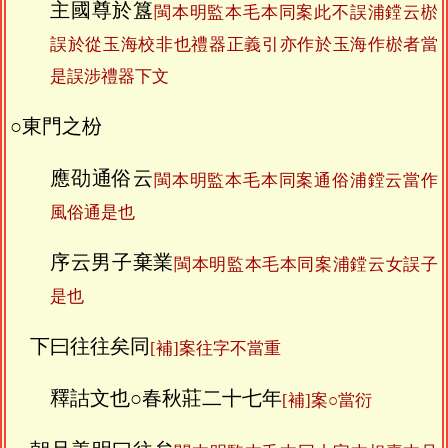
主國尊於簋
閩本明監本毛本同案此不誤浦鏜云棜
誤於從玉海校非也禮器正義引亦作於玉海作棜者當
是誤涉禮器下文
○東門之枌
應劭通俗云
閩本明監本毛本同案通俗浦鏜云當作
風俗通是也
序云男子棄業
閩本明監本毛本同案浦鏜云女誤子
是也
下曰往往矣同
[補]案往字不當重
釋詁文也○春秋莊二十七年
[補]案○當衍