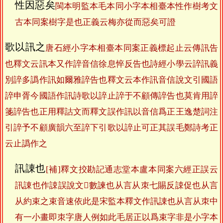
性因惡矣
閩本明監本毛本同小字本相臺本性作樹考文
古本同案樹字是也正義云梅亦從而惡矣可證
歌以訊之
唐石經小字本相臺本同案正義標起止云傳訊告
也釋文云訊本又作誶音信徐息悴反告也詩經小學云誶訊義
別誶多譌作訊如爾雅誶告也釋文云本作訊音信說文引國語
誶申胥今國語作訊詩歌以誶止誶于不顧傳誶告也莫肯用誶
箋誶告也正用釋詁文而釋文誤作訊以音信爲正王逸楚詞注
引誶予不顧廣韻六至誶下引歌以誶止可正其誤毛鄭詩考正
云止譌作之
訊諌也
[補]釋文挍勘記通志堂本盧本同案六經正誤云
訊諌也作誎誤說文𧧒數諫也从言从朿七賜反誎促也从言
从約束之束音速依此是宋監本釋文作訊諌也从言从朿中
有一小畫即朿字唐人例如此毛居正以爲束字非是小字本