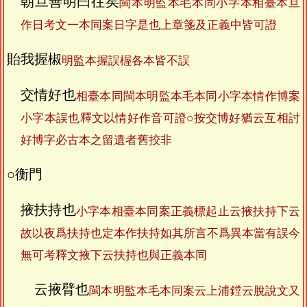
朝旦善明曰往矣
閩本明監本毛本同小字本相臺本旦
作日考文一本同案日字是也上章箋及正義中皆可證
貽我握椒
明監本握誤楃各本皆不誤
交情好也
相臺本同閩本明監本毛本同小字本情作博案
小字本誤也釋文以情好作音可證○按交博好猶云互相討
好博字必古本之留遺者舊挍非
○衡門
掖扶持也
小字本相臺本同案正義標起止云掖扶持下云
故以夜爲扶持也定本作扶持如其所言不爲異本當有誤今
無可考釋文掖下云扶持也與正義本同
云掖臂也
閩本明監本毛本同案云上浦鏜云脫說文又