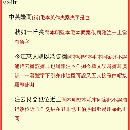
○宛丘
中英隆高
[補]毛本英作央案央字是也
狀如一丘矣
閩本明監本毛本同案依爾雅注一上當
有負字
今江東人取以爲睫攡
閩本明監本毛本同案此不誤
浦鏜云攡誤攡非也爾雅注本作攡今釋文誤爲攡耳廣
韻十一暮鷺字下引亦作睫攡可證又五支接䍦白帽接
䍦即睫攡
注云艮爻也位近丑
閩本明監本毛本同案此不誤浦
鏜改位近丑作爻辰在丑非也王伯厚輯鄭易即采此正
同