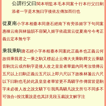
公謂行父曰
閩本明監本毛本同案十行本行父曰剜
添者一字是木無曰字後依左傳加而衍也
從夏南
小字本相臺本同唐石經南下有旁添姬字下句同案
惠棟云南與林協韻不容闌入姬字依疏當云從夏南兮今考正
義云定本無兮字
乘我乘駒
唐石經小字本相臺本同案此正義本也正義云何
故得乘我君之一乘之駒又標起止云傳大夫乘駒釋文云乘驕
音駒沈云或作駒字是後人改之皇皇者華篇內同考汝墳傳云
五尺以上曰駒正義云五尺以上即六尺以下故株林箋云六尺
以下曰駒也毛於此及皇皇者華皆更不爲驕字作傳當皆是駒
字未必後人改之說文驕下引我馬爲驕凡說文所引不同多不
可強合○按沈重說是也其詳見段玉裁說文解字注