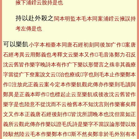
掖下浦鏜云脫持是也
持以赴外殺之
閩本明監本毛本同案浦鏜云掖誤持
考左傳是也
可以樂飢
小字本相臺本同唐石經初刻同後加疒作𤻲案唐
石經考異云用鄭義也考釋文云樂本又作𤻲毛音洛鄭力召反
沈云舊皆作樂字晚詩本有作疒下樂以形聲言之殊非其義療
字當從疒下尞案說文云𤻲治也療或𤻲字也則毛本止作樂鄭本
作𤻲注放此正義云案今定本作樂飢觀此傳亦作樂則毛讀與
鄭異是正義本即作𤻲也標起止云至樂飢或後改沈云舊皆作
樂字是也陸意不從沈而不云檢舊本不知沈言則作樂審矣釋
文又作本正義唐石經後刻作𤻲皆沈所謂晚本也沈但當如正
義所云觀此傳亦作樂以證毛氏詩是樂字不當誤論形聲以致
陸駮然陸云毛本作樂鄭本作𤻲斯不然矣鄭非於毛外別有本