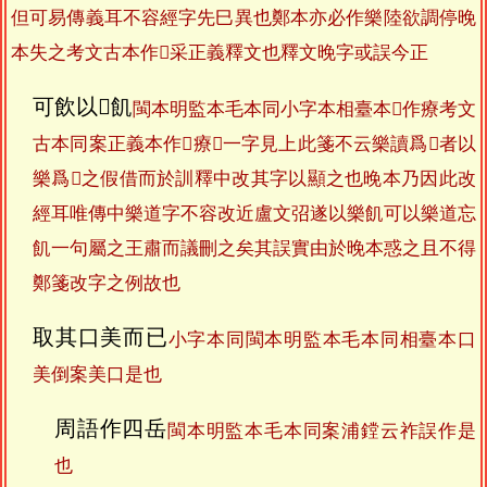
但可易傳義耳不容經字先巳異也鄭本亦必作樂陸欲調停晚
本失之考文古本作𤻲采正義釋文也釋文晚字或誤今正
可飲以𤻲飢
閩本明監本毛本同小字本相臺本𤻲作療考文
古本同案正義本作𤻲療𤻲一字見上此箋不云樂讀爲𤻲者以
樂爲𤻲之假借而於訓釋中改其字以顯之也晚本乃因此改
經耳唯傳中樂道字不容改近盧文弨遂以樂飢可以樂道忘
飢一句屬之王肅而議刪之矣其誤實由於晚本惑之且不得
鄭箋改字之例故也
取其口美而已
小字本同閩本明監本毛本同相臺本口
美倒案美口是也
周語作四岳
閩本明監本毛本同案浦鏜云祚誤作是
也