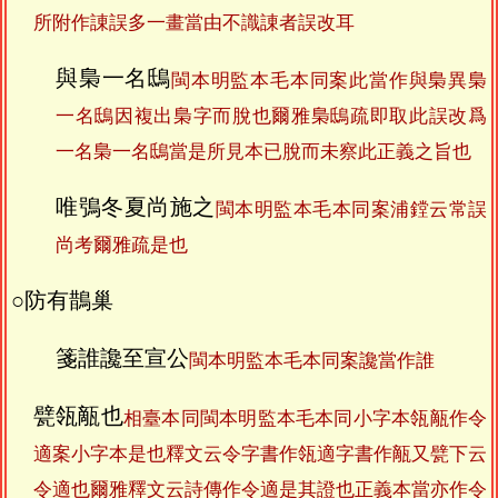
所附作諌誤多一畫當由不識諌者誤改耳
與梟一名鴟
閩本明監本毛本同案此當作與梟異梟
一名鴟因複出梟字而脫也爾雅梟鴟疏即取此誤改爲
一名梟一名鴟當是所見本已脫而未察此正義之旨也
唯鴞冬夏尚施之
閩本明監本毛本同案浦鏜云常誤
尚考爾雅疏是也
○防有鵲巢
箋誰讒至宣公
閩本明監本毛本同案讒當作誰
甓瓴甋也
相臺本同閩本明監本毛本同小字本瓴甋作令
適案小字本是也釋文云令字書作瓴適字書作甋又甓下云
令適也爾雅釋文云詩傳作令適是其證也正義本當亦作令