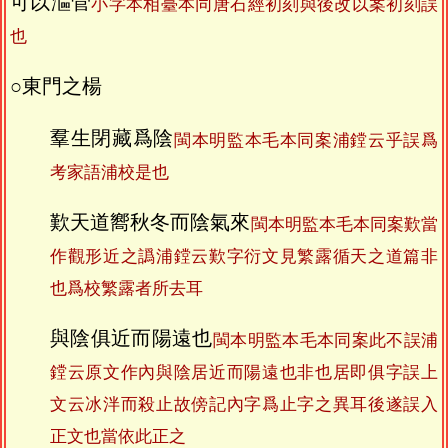
可以漚菅
小字本相臺本同唐石經初刻與後改以案初刻誤
也
○東門之楊
羣生閉藏爲陰
閩本明監本毛本同案浦鏜云乎誤爲
考家語浦校是也
歎天道嚮秋冬而陰氣來
閩本明監本毛本同案歎當
作觀形近之譌浦鏜云歎字衍文見繁露循天之道篇非
也爲校繁露者所去耳
與陰俱近而陽遠也
閩本明監本毛本同案此不誤浦
鏜云原文作內與陰居近而陽遠也非也居即俱字誤上
文云冰泮而殺止故傍記內字爲止字之異耳後遂誤入
正文也當依此正之