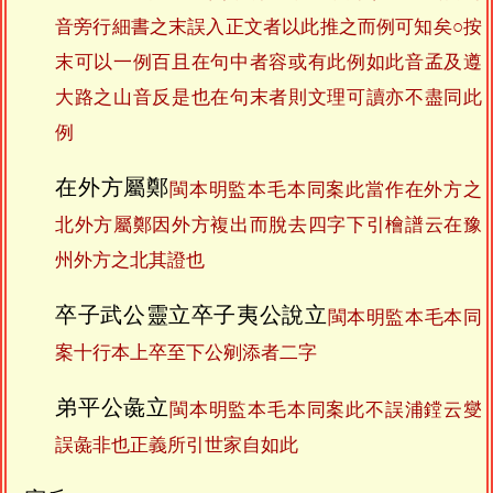
音旁行細書之末誤入正文者以此推之而例可知矣○按
末可以一例百且在句中者容或有此例如此音孟及遵
大路之山音反是也在句末者則文理可讀亦不盡同此
例
在外方屬鄭
閩本明監本毛本同案此當作在外方之
北外方屬鄭因外方複出而脫去四字下引檜譜云在豫
州外方之北其證也
卒子武公靈立卒子夷公說立
閩本明監本毛本同
案十行本上卒至下公剜添者二字
弟平公彘立
閩本明監本毛本同案此不誤浦鏜云燮
誤彘非也正義所引世家自如此