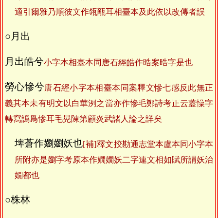
適引爾雅乃順彼文作瓴甋耳相臺本及此依以改傳者誤
○月出
月出皓兮
小字本相臺本同唐石經皓作晧案晧字是也
勞心慘兮
唐石經小字本相臺本同案釋文慘七感反此無正
義其本未有明文以白華洌之當亦作慘毛鄭詩考正云蓋懆字
轉寫譌爲慘耳毛晃陳第顧炎武諸人論之詳矣
埤蒼作嬼嬼妖也
[補]釋文挍勘通志堂本盧本同小字本
所附亦是嬼字考原本作嫺嫺妖二字連文相如賦所謂妖治
嫺都也
○株林