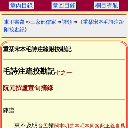
章內目錄
章回目錄
欄目導航
東里書齋
➩
三家部儒家
➩
詩類
➩《
重栞宋本毛詩注䟽
附挍勘記
》
重栞宋本毛詩注䟽附挍勘記
毛詩注疏挍勘記
七之一
阮元撰盧宣旬摘錄
陳譜
東不及明
豬
音孟
閩本明監本毛本同案此正義自爲