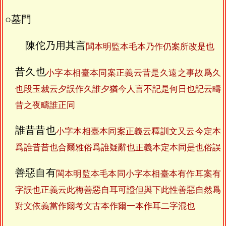
○墓門
陳佗乃用其言
閩本明監本毛本乃作仍案所改是也
昔久也
小字本相臺本同案正義云昔是久遠之事故爲久
也段玉裁云夕誤作久誰夕猶今人言不記是何日也記云疇
昔之夜疇誰正同
誰昔昔也
小字本相臺本同案正義云釋訓文又云今定本
爲誰昔昔也合爾雅俗爲誰疑辭也正義本定本同是也俗誤
善惡自有
閩本明監本毛本同小字本相臺本有作耳案有
字誤也正義云此梅善惡自耳可證但與下此性善惡自然爲
對文依義當作爾考文古本作爾一本作耳二字混也