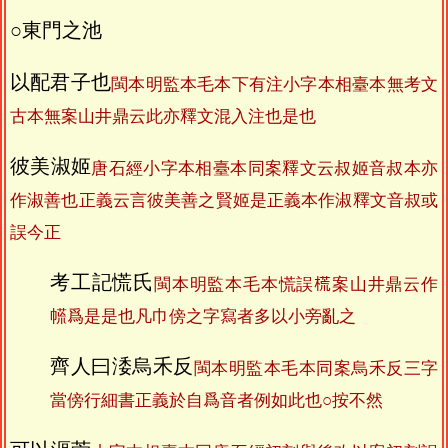
○東門之池
以配君子也
閩本明監本毛本下有注小字本相臺本無考文
古本無案山井鼎云此亦釋文混入注也是也
彼美淑姬
唐石經小字本相臺本同案釋文云叔姬音叔本亦
作淑善也正義云言彼美善之賢姬是正義本作淑釋文音叔或
誤今正
考工記慌氏
閩本明監本毛本慌誤𣗄案山井鼎云作
㡛爲是是也凡巾傍之字寫者多以小旁亂之
齊人曰涹烏禾反
閩本明監本毛本同案烏禾反三字
當傍行細書正義於自爲音者例如此也○按不然