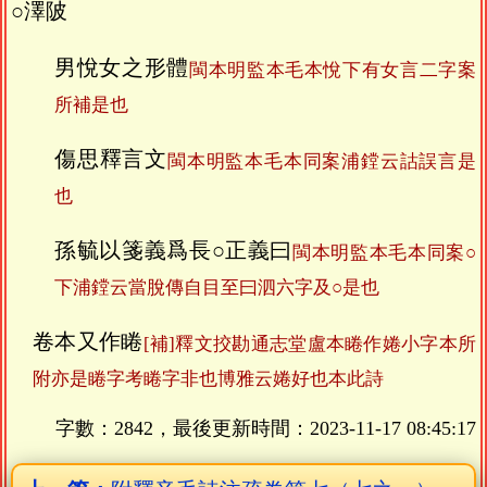
○澤陂
男悅女之形體
閩本明監本毛本悅下有女言二字案
所補是也
傷思釋言文
閩本明監本毛本同案浦鏜云詁誤言是
也
孫毓以箋義爲長○正義曰
閩本明監本毛本同案○
下浦鏜云當脫傳自目至曰泗六字及○是也
卷本又作睠
[補]釋文挍勘通志堂盧本睠作婘小字本所
附亦是睠字考睠字非也博雅云婘好也本此詩
字數：2842，最後更新時間：
2023-11-17 08:45:17