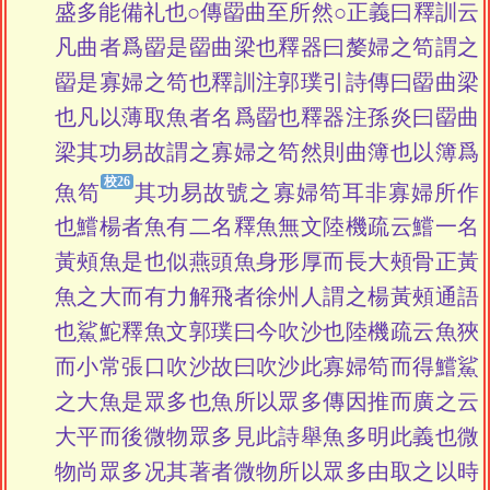
盛多能備礼也○傳罶曲至所然○正義曰釋訓云
凡曲者爲罶是罶曲梁也釋器曰嫠婦之笱謂之
罶是寡婦之笱也釋訓注郭璞引詩傳曰罶曲梁
也凡以薄取魚者名爲罶也釋器注孫炎曰罶曲
梁其功易故謂之寡婦之笱然則曲簿也以簿爲
魚笱
其功易故號之寡婦笱耳非寡婦所作
也鱨楊者魚有二名釋魚無文陸機疏云鱨一名
黃頰魚是也似燕頭魚身形厚而長大頰骨正黃
魚之大而有力解飛者徐州人謂之楊黃頰通語
也鯊鮀釋魚文郭璞曰今吹沙也陸機疏云魚狹
而小常張口吹沙故曰吹沙此寡婦笱而得鱨鯊
之大魚是眾多也魚所以眾多傳因推而廣之云
大平而後微物眾多見此詩舉魚多明此義也微
物尚眾多况其著者微物所以眾多由取之以時