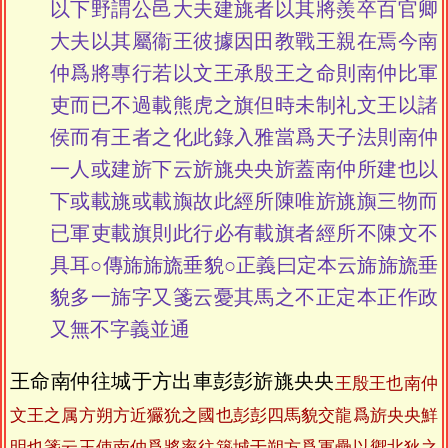
以下野謂公邑大夫建旐者以其將羨卒百官卿
大夫以其屬衞王彼據因田教戰王親在焉今南
仲爲將專行若以文王承殷王之命則南仲比軍
吏而已不過載熊虎之旗但時未制礼文王以諸
侯而有王者之化此錄入雅當爲天子法則南仲
一人或建旂下云旂旐央央旂蓋南仲所建也以
下或載旐或載旟故此經所陳唯旂旐旟三物而
已軍吏載旗則此行必有載旗者經所不陳文不
具耳○傳旆旆旒垂貌○正義曰定本云旆旆旒垂
貌多一旆字又箋云憂其馬之不正定本正作政
又無不字義並通
王命南仲往城于方出車彭彭旂旐央央
王殷王也南仲
文王之属方朔方近玁狁之國也彭彭四馬貌交龍爲旂央央鮮
明也箋云王使南仲爲將率往築城于朔方爲軍壘以禦北狄之