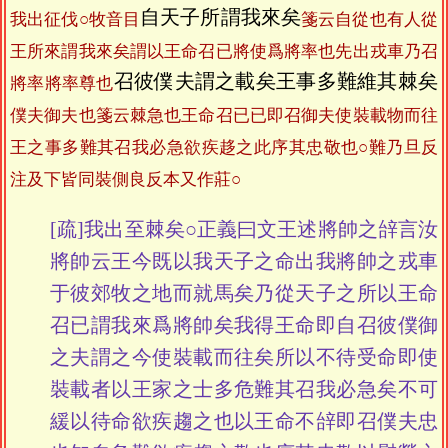
自天子所謂我來矣
我出征伐○牧音目
箋云自從也有人從
王所來謂我來矣謂以王命召已將使爲將率也先出戎車乃召
召彼僕夫謂之載矣王事多難維其棘矣
將率將率尊也
僕夫御夫也箋云棘急也王命召已已即召御夫使裝載物而往
王之事多難其召我必急欲疾趍之此序其忠敬也○難乃旦反
注及下皆同裝側良反本又作莊○
[疏]我出至棘矣○正義曰文王述將帥之辝言汝
將帥云王今既以我天子之命出我將帥之戎車
于彼郊牧之地而就馬矣乃從天子之所以王命
召已謂我來爲將帥矣我得王命即自召彼僕御
之夫謂之今使裝載而往矣所以不待受命即使
裝載者以王家之士多危難其召我必急矣不可
緩以待命欲疾趨之也以王命不辝即召僕夫忠