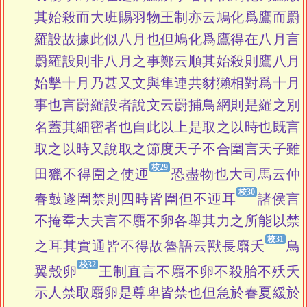
其始殺而大班賜羽物王制亦云鳩化爲鷹而罻
羅設故據此似八月也但鳩化爲鷹得在八月言
罻羅設則非八月之事鄭云順其始殺則鷹八月
始擊十月乃甚又文與隼連共豺獺相對爲十月
事也言罻羅設者說文云罻捕鳥網則是羅之別
名蓋其細密者也自此以上是取之以時也既言
取之以時又說取之節度天子不合圍言天子雖
田獵不得圍之使迊
恐盡物也大司馬云仲
春鼓遂圍禁則四時皆圍但不迊耳
諸侯言
不掩羣大夫言不麛不卵各舉其力之所能以禁
之耳其實通皆不得故魯語云獸長麛夭
鳥
翼殼卵
王制直言不麛不卵不殺胎不殀夭
示人禁取麛卵是尊卑皆禁也但急於春夏緩於