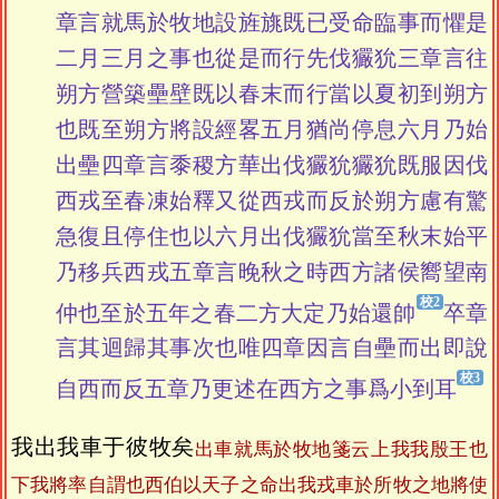
章言就馬於牧地設旌旐既已受命臨事而懼是
二月三月之事也從是而行先伐玁狁三章言往
朔方營築壘壁既以春末而行當以夏初到朔方
也既至朔方將設經畧五月猶尚停息六月乃始
出壘四章言黍稷方華出伐玁狁玁狁既服因伐
西戎至春凍始釋又從西戎而反於朔方慮有驚
急復且停住也以六月出伐玁狁當至秋末始平
乃移兵西戎五章言晚秋之時西方諸侯嚮望南
仲也至於五年之春二方大定乃始還帥
卒章
言其迴歸其事次也唯四章因言自壘而出即說
自西而反五章乃更述在西方之事爲小到耳
我出我車于彼牧矣
出車就馬於牧地箋云上我我殷王也
下我將率自謂也西伯以天子之命出我戎車於所牧之地將使