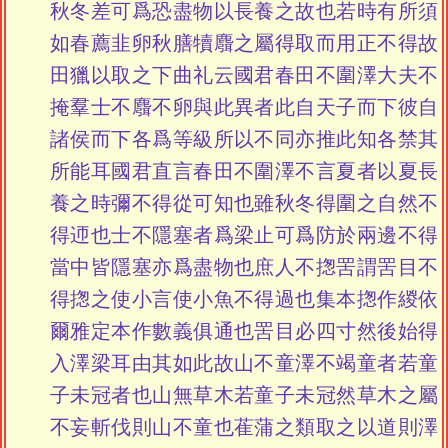
秋冬差可爲恐盡物以長養之故也若時有所須
如春薦韭卵秋膳犢麛之屬得取而用正不得故
田獵以取之下曲礼云國君春田不圍澤大夫不
掩羣士不麛不卵與此異者此自天子而下彼自
諸侯而下各爲等級所以不同亦推此知各禁其
所能耳國君直言春田不圍澤不言夏者以夏長
養之時彌不得從可知也雖秋冬得圍之自然不
得迊也士不隱塞者爲梁止可爲防於兩邊不得
當中皆隱塞亦爲盡物也庶人不揔罟謂罟目不
得揔之使小言使小魚不得過也集本揔作緵依
爾雅定本作數義俱通也罟目必四寸然後始得
入澤梁耳由其如此故山不童澤不竭童者若童
子未冠者也山無草木若童子未冠然草木之屬
不妄斬伐則山不童也萑蒲之類取之以道則澤