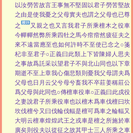
以汝勞苦故言王事無不堅固以君子勞苦堅故
之由是使我憂之父母實夫也謂之父母也已尊
之
又親之也又言我君子所乘檀木之役車
今幝幝然弊所乘四牡之馬今痯痯然疲征夫之
來不遠當應至也如何許時不至使已念之○箋
杞非至君子○正義曰此類上下皆陳婦人思夫
之事故爲託采以望君子不與北山同也以下章
期逝不至上章我心傷悲類則憂我父母謂夫爲
父母也日月云父兮母兮畜我不卒莊姜稱莊公
爲父母與此同也○傳檀車役車○正義曰此戍役
之妻說君子所乘役車也以檀木爲車伐檀曰坎
坎伐檀兮又曰伐輪伐輻是檀可爲車之輪輻又
大明云檀車煌煌武王之戎車是檀之所施於車
廣矣則役夫以從征之故其甲士三人所乘之車