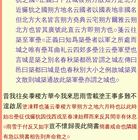
近玁狁之國朔方地名云國者以國表地非國名
但北方大名皆言朔方堯典云宅朔方爾雅云朔
北方也皆其廣號此直云方即朔方也○箋云往
築至軍壘○正義曰知爲築壘者以軍之所處而
城之唯有壘耳曲礼云四郊多壘注云壘軍壁也
言城是築之別名春秋築都邑皆謂之城左傳曰
邑曰築都曰城是也春秋別大小之例故城築異
文散則城築通故此築軍壘亦謂之城也○
昔我往矣黍稷方華今我來思雨雪載塗王事多難不
遑啟居
塗凍釋也箋云黍稷方華朔方之地六月時也以此時
始出壘征伐玁狁因伐西戎至春凍始釋而來反其間非有休息
豈不懷歸畏此簡書
○雨雪于付反又如字
簡書戒命也隣國
有急以簡書相告則奔命救之○