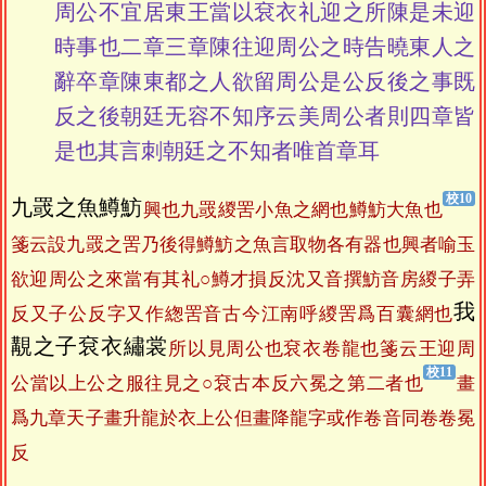
周公不宜居東王當以袞衣礼迎之所陳是未迎
時事也二章三章陳往迎周公之時告曉東人之
辭卒章陳東都之人欲留周公是公反後之事既
反之後朝廷无容不知序云美周公者則四章皆
是也其言刺朝廷之不知者唯首章耳
九罭之魚鱒魴
興也九罭緵罟小魚之網也鱒魴大魚也
箋云設九罭之罟乃後得鱒魴之魚言取物各有器也興者喻玉
欲迎周公之來當有其礼○鱒才損反沈又音撰魴音房緵子弄
我
反又子公反字又作緫罟音古今江南呼緵罟爲百囊網也
覯之子袞衣繡裳
所以見周公也袞衣卷龍也箋云王迎周
公當以上公之服往見之○袞古本反六冕之第二者也
畫
爲九章天子畫升龍於衣上公但畫降龍字或作卷音同卷卷冕
反