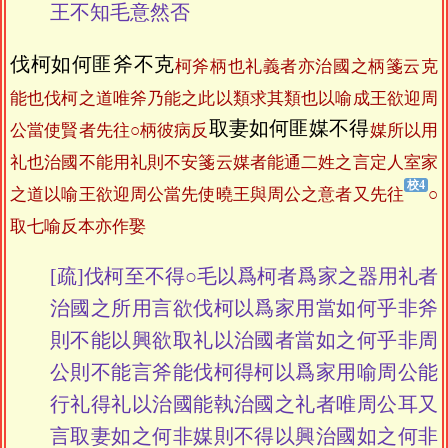
王不知毛意然否
伐柯如何匪斧不克
柯斧柄也礼義者亦治國之柄箋云克
能也伐柯之道唯斧乃能之此以類求其類也以喻成王欲迎周
取妻如何匪媒不得
公當使賢者先往○柄彼病反
媒所以用
礼也治國不能用礼則不安箋云媒者能通二姓之言定人室家
之道以喻王欲迎周公當先使曉王與周公之意者又先往
○
取七喻反本亦作娶
[疏]伐柯至不得○毛以爲柯者爲家之器用礼者
治國之所用言欲伐柯以爲家用當如何乎非斧
則不能以興欲取礼以治國者當如之何乎非周
公則不能言斧能伐柯得柯以爲家用喻周公能
行礼得礼以治國能執治國之礼者唯周公耳又
言取妻如之何非媒則不得以興治國如之何非