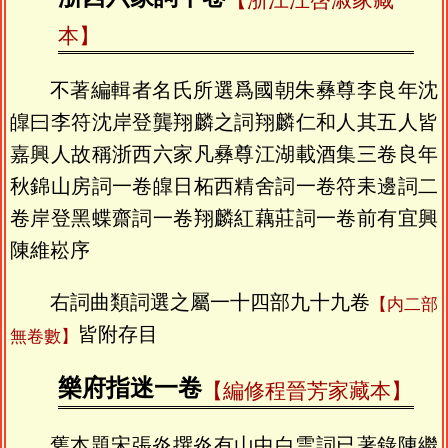
【浙江汪啓淑家藏
本】
不著編輯者名氏所選爲國朝朱彝尊李良年沈
皥曰李符沈岸登龔翔麟之詞翔麟仁和人其五人皆
嘉興人故稱浙西六家凡彝尊江湖載酒集三卷良年
秋錦山房詞一卷皥日柘西精舍詞一卷符耒邊詞二
卷岸登黑蝶齋詞一卷翔麟紅藕莊詞一卷前有宜興
陳維崧序
右詞曲類詞選之屬一十四部九十九卷
【内二部
皆附存目
無卷數】
樂府指迷一卷
【編修程晉芳家藏本】
舊本題宋張炎撰炎有山中白雲詞已著錄陳繼