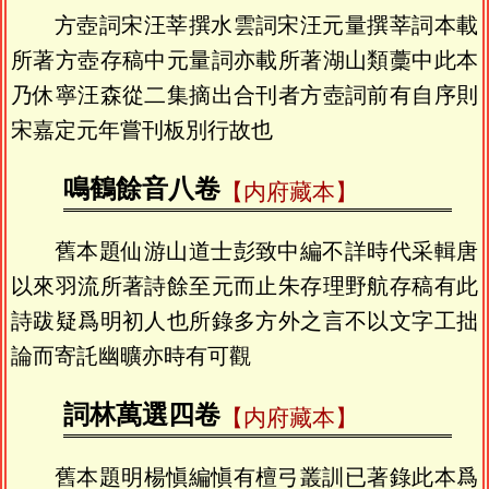
方壺詞宋汪莘撰水雲詞宋汪元量撰莘詞本載
所著方壺存稿中元量詞亦載所著湖山類藳中此本
乃休寧汪森從二集摘出合刊者方壺詞前有自序則
宋嘉定元年嘗刊板別行故也
鳴鶴餘音八卷
【内府藏本】
舊本題仙游山道士彭致中編不詳時代采輯唐
以來羽流所著詩餘至元而止朱存理野航存稿有此
詩跋疑爲明初人也所錄多方外之言不以文字工拙
論而寄託幽曠亦時有可觀
詞林萬選四卷
【内府藏本】
舊本題明楊愼編愼有檀弓叢訓已著錄此本爲