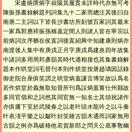
宋盧炳撰炳字叔陽其履貫未詳時代亦無可考
陳振孫書錄解題列詞集九十二家而總注其後曰自
南唐二主詞以下皆長沙書坊所刻號百家詞其最末
一家爲郭應祥振孫稱嘉定間人則諸人皆在寧宗以
前炳詞次序猶在侯寘詞後寘紹興中知建康則炳亦
南渡後人集中有庚戌正月字庚戌爲建炎四年故集
中諸詞多用周邦彥韻其時代適相接也其集書錄解
題本作哄堂詞毛晉刊本則作烘堂按唐趙璘因話錄
御史院合座俱笑謂之哄堂炳蓋謙言博笑故以爲名
若作烘堂於義無取知晉所刊爲誤炳蓋嘗仕州縣故
多同官倡和之詞然其同官無一知名士其頌祝諸作
亦俱庸下至於武陵春之以老叶頭水龍吟之以斗奏
叶表淸平樂之以皺叶好笑雖古韻木通而詞家無用
古韻之例亦爲破格他若賀新郎之問天公底事敎幽