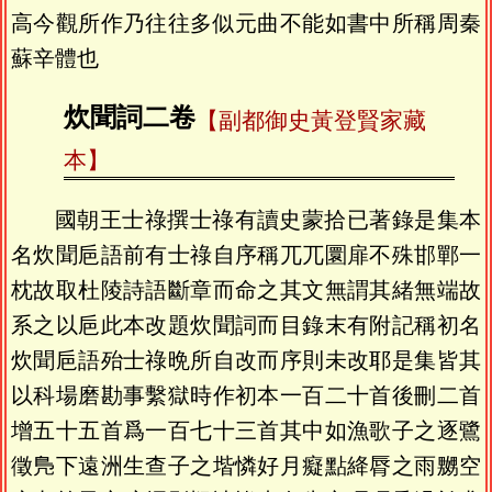
高今觀所作乃往往多似元曲不能如書中所稱周秦
蘇辛體也
炊聞詞二卷
【副都御史黃登賢家藏
本】
國朝王士祿撰士祿有讀史蒙拾已著錄是集本
名炊聞巵語前有士祿自序稱兀兀圜扉不殊邯鄲一
枕故取杜陵詩語斷章而命之其文無謂其緒無端故
系之以巵此本改題炊聞詞而目錄末有附記稱初名
炊聞巵語殆士祿晩所自改而序則未改耶是集皆其
以科場磨勘事繫獄時作初本一百二十首後刪二首
增五十五首爲一百七十三首其中如漁歌子之逐鷺
徵鳬下遠洲生查子之堦憐好月癡點絳脣之雨嬲空