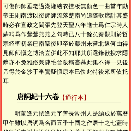
可傷師師垂老過湖湘縷衣擅板無顏色一曲當年動
帝王則南渡以後師師流落楚南尚追隨歌席計其盛
時必在宣政之間張先登天聖八年進士爲仁宗時人
蘇軾爲作鶯鶯燕燕之句時已八十餘矣秦觀則於哲
宗紹聖初業已南竄後即卒於藤州未嘗北返何由得
見師師愼之博洽豈併此不知耶其所選錄欲搜求隱
僻亦不免雅俗兼陳毛晉跋稱嘗慕此集不得一見後
乃得於金沙于季鸞疑愼原本巳佚此特後來所依托
耳
唐詞紀十六卷
【通行本】
明董逢元撰逢元字善長常州人是編成於萬曆
甲午雖以唐詞爲名而五季十國之作居十之七蓋時