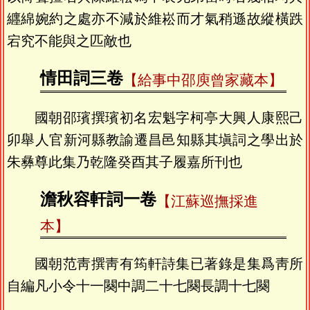
纒綿婉約之處亦不減於維崧而才氣稍遜故縱橫跌
宕究不能與之匹敵也
情田詞三卷
【給事中邵庾曾家藏本】
國朝邵璸撰璸初名宏魁字柯亭大興人康熙己
卯舉人官新河縣教諭遷昌邑知縣其塡詞之學出於
朱彝尊此集乃乾隆癸酉其子履嘉所刊也
澹秋容軒詞一卷
【江蘇巡撫採進
本】
國朝范靑撰靑有筠軒詩集已著錄是集爲靑所
自編凡小令十一闋中調二十七闋長調十七闋