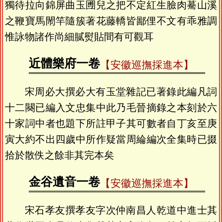
獨待拉向錦屏曲玉圑兒之把不定紅生臉肉驀山溪
之鞭寶馬閙竿隨簇著花藤轎皆鄙俚不文有乖雅調
惟詠物諸作尚細膩熨貼間有可觀耳
近體樂府一卷
【安徽巡撫採進本】
宋周必大撰必大有玉堂雜記已著錄此編凡詞
十二闋已編入文忠集中此乃毛晉摘錄之本刻於六
十家詞中者也題下所註甲子其可數者自丁亥至庚
寅大約不出四歲中所作疑當周綸編次全集時已掇
拾於散佚之餘非其完本矣
金谷遺音一卷
【安徽巡撫採進本】
宋石孝友撰孝友字次仲南昌人乾道中進士其