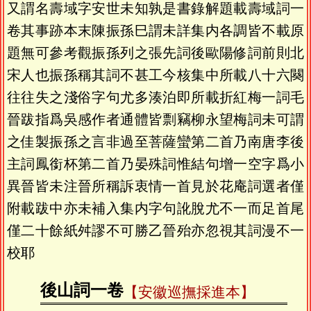
又謂名壽域字安世未知孰是書錄解題載壽域詞一
卷其事跡本末陳振孫巳謂未詳集内各調皆不載原
題無可參考觀振孫列之張先詞後歐陽修詞前則北
宋人也振孫稱其詞不甚工今核集中所載八十六闋
往往失之淺俗字句尤多湊泊即所載折紅梅一詞毛
晉跋指爲吳感作者通體皆剽竊柳永望梅詞未可謂
之佳製振孫之言非過至菩薩蠻第二首乃南唐李後
主詞鳳銜杯第二首乃晏殊詞惟結句增一空字爲小
異晉皆未注晉所稱訴衷情一首見於花庵詞選者僅
附載跋中亦未補入集内字句訛脫尤不一而足首尾
僅二十餘紙舛謬不可勝乙晉殆亦忽視其詞漫不一
校耶
後山詞一卷
【安徽巡撫採進本】