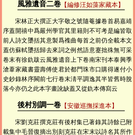
風雅遺音二卷
【編修汪如藻家藏本】
宋林正大撰正大字敬之號隨菴據卷首易嘉靖
序蓋開禧中爲嚴州學官其里籍則不可考是編皆取
前人詩文櫽括其意製爲襍曲每首之前仍全載本文
蓋仿蘇軾櫽括歸去來詞之例然語意蹇拙殊無可采
卷末有徐釚跋云風雅遺音上下卷南宋刊本泰興季
滄葦家藏書靈壽傅使君於都門珠市口購得遂付小
史鈔錄林序闕前七行卷末淸平調逸其半皆舊時脫
落今亦仍之此本字畫訛缺蓋又從釚本傳寫云
後村別調一卷
【安徽巡撫採進本】
宋劉克莊撰克莊有後村集已著錄其詩餘已附
載集中毛晉復摘出別刻克莊在宋末以詩名其所作