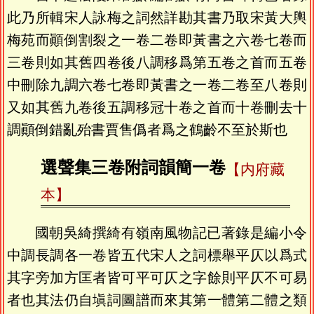
此乃所輯宋人詠梅之詞然詳勘其書乃取宋黃大輿
梅苑而顚倒割裂之一卷二卷即黃書之六卷七卷而
三卷則如其舊四卷後八調移爲第五卷之首而五卷
中刪除九調六卷七卷即黃書之一卷二卷至八卷則
又如其舊九卷後五調移冠十卷之首而十卷刪去十
調顚倒錯亂殆書賈售僞者爲之鶴齡不至於斯也
選聲集三卷附詞韻簡一卷
【内府藏
本】
國朝吳綺撰綺有嶺南風物記已著錄是編小令
中調長調各一卷皆五代宋人之詞標舉平仄以爲式
其字旁加方匡者皆可平可仄之字餘則平仄不可易
者也其法仍自塡詞圖譜而來其第一體第二體之類