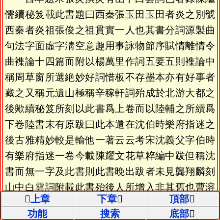
儒續秘笈載此書題曰西秦張玉田玉田者炎之別號
西秦者炎祖張俊之祖貫實一人也其書分詞源製曲
句法字面虛字淸空意趣用事詠物節序賦情離情令
曲襍論十四篇而附以楊萬里作詞五要五則襍論中
稱周草窗所選絶妙好詞惜板不存墨本亦有好事者
藏之又稱元遺山極稱辛稼軒詞殆成於北游大都之
後歟續秘笈所刻以此書爲上卷而以陸輔之所續爲
下卷陸書末有原跋曰此本還在沈伯時樂府指迷之
後古雅精妙較是輸他一著云云考宋沈義父字伯時
有樂府指迷一卷今載陳耀文花草粹編中跋但稱沈
書而無一字及此書則此書晚出跋者未見龔翔麟刻
山中白雲詞附載此書殆後人所增入非其舊也曹溶
上章
下章
頂部
學海類編收此書較此本多一北軒居士跋其跋誤以
功能
搜索
底部
胡震亨唐音癸籖與胡應麟詩藪合爲一書巳極疎舛