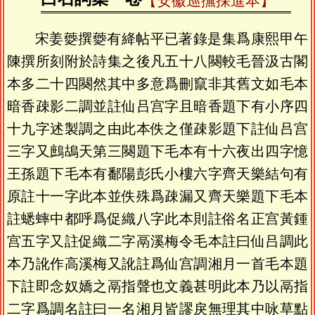
【安徽巡撫採進本】
宋姜䕫撰䕫有絳帖平已著錄是集爲康熙甲午
陳撰所刻附於詩集之後凡五十八闋較毛晉汲古閣
本多二十四闋然其中多意爲刪竄非其舊文如毛本
暗香疎影二調並註仙吕宫字且暗香題下有小序四
十九字述製調之由此本佚之僅疎影題下註仙吕宫
三字又鷓鴣天第三闋題下毛本有十六夜出四字憶
王孫題下毛本有鄱陽彭氏小樓六字齊天樂結句有
原註十一字此本並佚殊爲疎漏又齊天樂題下毛本
註蟋蟀中都呼爲促織八字此本則註俗名正宫黃鍾
宫五字又註促織二字鬲溪梅令毛本註曰仙吕調此
本乃訛作高溪梅又訛註爲仙宫調湘月一首毛本題
下註即念奴嬌之鬲指聲也文義甚明此本乃以鬲指
二字爲調名註曰一名湘月皆謬戾無理其中咏草點