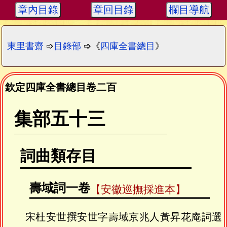
章內目錄
章回目錄
欄目導航
東里書齋
➩
目錄部
➩《
四庫全書總目
》
欽定四庫全書總目卷二百
集部五十三
詞曲類存目
壽域詞一卷
【安徽巡撫採進本】
宋杜安世撰安世字壽域京兆人黃昇花庵詞選