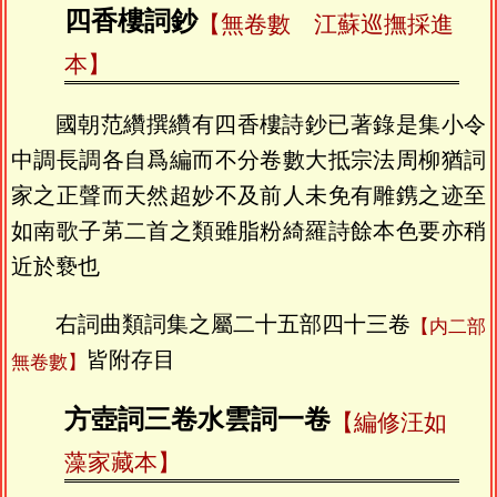
四香樓詞鈔
【無卷數 江蘇巡撫採進
本】
國朝范纘撰纘有四香樓詩鈔已著錄是集小令
中調長調各自爲編而不分卷數大抵宗法周柳猶詞
家之正聲而天然超妙不及前人未免有雕鎸之迹至
如南歌子苐二首之類雖脂粉綺羅詩餘本色要亦稍
近於䙝也
右詞曲類詞集之屬二十五部四十三卷
【内二部
皆附存目
無卷數】
方壺詞三卷水雲詞一卷
【編修汪如
藻家藏本】