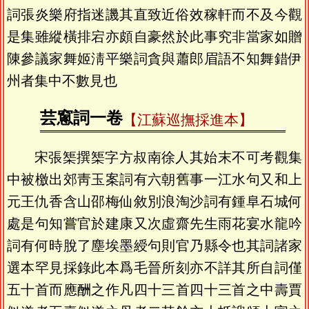
詞張炎樂府指迷譏其直致近俗效稼軒而不及今觀
是集雖縱橫排宕亦頗自豪然於此事究非當家如贈
陳參議家舞姬淸平樂詞貪與蕭郎眉語不知舞錯伊
州者集中不數見也
芸窻詞一卷
【江蘇巡撫採進本】
宋張榘撰榘字方叔南徐人其始末不可考觀集
中被檄出郊靑玉案詞有六朝舊事一江水句又和上
元王仇香含山邵梅仙敘別浪淘沙詞有鍾阜石城何
處是句知嘗官於建康又次虛齋先生雨花宴水龍吟
詞有何時脫了塵埃墨綬句則官乃縣令也其詞諸家
選本罕見採錄此本爲毛晉所刻亦不詳其所自詞僅
五十首而應酬之作凡四十三首四十三首之中壽賈