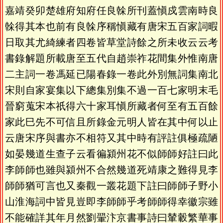
嘉靖癸卯楚雄府知府任良榦所刊蓋愼戍雲南時良
榦得其本也前有良榦序稱愼藏有唐宋五百家詞暇
日取其尤綺練者四卷皆草堂詩餘之所未收云云考
書錄解題所載唐至五代自趙崇祚花間集外惟南唐
二主詞一卷馮延已陽春錄一卷此外別無詞集南北
宋則自家宴集以下總集別集不過一百七家明末毛
晉窮蒐宋本祇得六十家耳愼所藏者何至有五百餘
家此巳先不可信且所錄金元明人皆在其中何以止
云唐宋序與書亦不相符又其中時有評註俱極疏陋
如晏幾道生查子云看徧潁州花不似師師好註曰此
李師師也雖與潁州不合然幾道死靖康之難得見李
師師猶可言也又秦觀一叢花題下註曰師師子野小
山淮海詞中皆見豈即李師師乎考師師得幸徽宗雖
不能確詳其年月然劉翬汴京書事詩曰輦轂繁華事