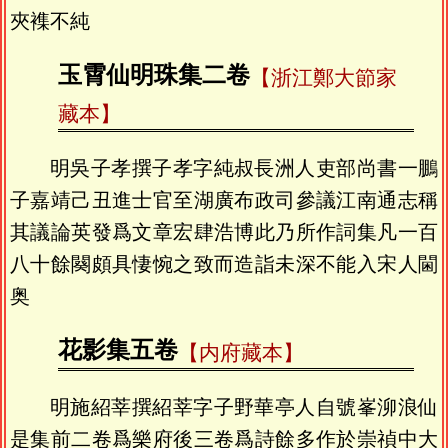
夾襍不純
玉霄仙明珠集二卷
【浙江鄭大節家
藏本】
明吳子孝撰子孝字純叔長洲人吏部尚書一鵬
子嘉靖己丑進士官至湖廣布政司參議江南通志稱
其議論英發爲文章宏肆浩博此乃所作詞集凡一百
八十餘闋頗具悽惋之致而造詣未深不能入宋人閫
奥
花影集五卷
【内府藏本】
明施紹莘撰紹莘字子野華亭人自號峯泖浪仙
是集前二卷爲樂府後三卷爲詩餘多作於崇禎中大