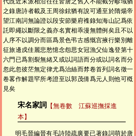
代旣近末派相沿往往皆唐之舊人不能截分畛域猶
之錄唐詩者載及王周徐鉉猶有說可通至於隋煬帝
望江南詞無論證以段安節樂府襍錄知海山記爲依
託即繩以斷限之義亦名實相乖漫無體例矣且不以
人序不以調分而區爲景色弔古感慨宫掖行樂別離
征旅邊戍佳麗悲愁憶念怨思女冠漁父仙逸登第十
六門已爲割裂無緒又或以詞語而分或以詞名而分
忽此忽彼茫無定律尤爲治絲而棼卷首列詞名徵一
卷畧作解題罕所考證至以郭茂倩爲元人則他可槪
見矣
宋名家詞
【無卷數 江蘇巡撫採進
本】
明毛晉編晉有毛詩陸疏廣要已著錄詞萌於唐