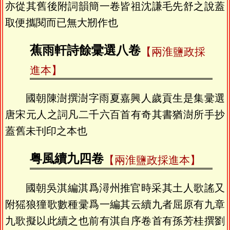
亦從其舊後附詞韻簡一卷皆祖沈謙毛先舒之說蓋
取便攜閱而已無大剏作也
蕉雨軒詩餘彚選八卷
【兩淮鹽政採
進本】
國朝陳澍撰澍字雨夏嘉興人歲貢生是集彚選
唐宋元人之詞凡二千六百首有奇其書猶澍所手抄
蓋舊未刊印之本也
粤風續九四卷
【兩淮鹽政採進本】
國朝吳淇編淇爲潯州推官時采其土人歌謠又
附猺狼獞歌數種彚爲一編其云續九者屈原有九章
九歌擬以此續之也前有淇自序卷首有孫芳桂撰劉