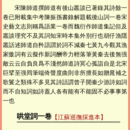
宋陳師道撰師道有後山叢談已著錄其詩餘一
卷已附載集中考陳振孫書錄解題載後山詞一卷宋
史藝文志則稱爲語業一卷而魏衍作師道集記但及
叢談理究不及其詞知宋時本集外別行也胡仔漁隱
叢話述師道自矜語謂於詞不減秦七黃九今觀其漁
家傲詞有云擬作新詞酬帝力輕落筆黃秦去後無强
敵云云自負良爲不淺然師道詩冥心孤詣自是北宋
巨擘至强囘筆端倚聲度曲則非所擅長如贈晁補之
歌鬟之類殊不多見其詩話謂曾子開秦少游詩如詞
而不自知詞如詩蓋人各有能有不能固不必事事第
一也
哄堂詞一卷
【江蘇巡撫採進本】