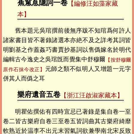
蕉窻蒠隱詞一卷
【編修汪如藻家藏
本】
舊本題元吳琯撰前後無序跋不知琯爲何許人
諸家書目皆不著錄諸選本亦絶不及之詳考其詞皆
明劉基之作蓋姦巧書賈抄基詞以售僞嫁名於明代
編輯古今逸史之吳琯旣而覺集中舒穆爾
【按舒穆爾
元師之類不似明人又增題一元字
原作石抹今改正】
併其人而僞之耳
樂府遺音五卷
【浙江汪啟淑家藏本】
明瞿佑撰佑有四時宜忌已著錄是集自卷一至
卷二皆古樂府自卷三至卷五皆詞曲其古樂府綺靡
軟熟近於温李不出元末習氣詞欲兼學南北宋反致