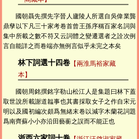
國朝聶先撰先字晉人廬陵人所選自吳偉業龔
鼎孳以下凡三十家考卷首曾王孫序稱百家名詞與
集中所載之數不符又云詞體之變遷選者之詮次例
言自能詳之而卷端亦無例言似乎未完之本矣
林下詞選十四卷
【兩淮馬裕家藏
本】
國朝周銘撰銘字勒山松江人是集題曰林下蓋
取世說所載謝道韞事也其書採取女子之作自宋元
明以及國初編次頗爲無緒末卷以減字木蘭花詞題
爲南齊蘇小小亦沿田藝蘅之誤而不能正也
浙西六家詞十卷