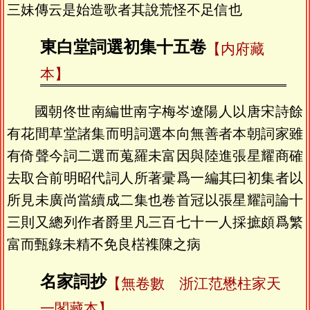
三妹傳云是始造歌者其說荒怪不足信也
東白堂詞選初集十五卷
【内府藏
本】
國朝佟世南編世南字梅岑遼陽人以唐宋詩餘
有花間草堂諸集而明詞選本向無善者本朝詞家雖
有倚聲今詞二選而蒐羅未富因與陸進張星耀商確
去取合前明昭代詞人所著彚爲一編其曰初集者以
所見未廣尚當續成二集也卷首冠以張星耀詞論十
三則又總列作者爵里凡三百七十一人採摭頗爲繁
富而甄錄未精不免良楛襍陳之病
名家詞抄
【無卷數 浙江范懋柱家天
一閣藏本】