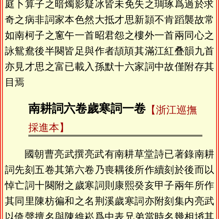
庭卜算子之暗燭影疑冰皆未免失之琱琢爲過於求
奇之病非詞家本色然大抵才思新頴不肯蹈襲故常
如南柯子之窻午一首昭君怨之樓外一首兩同心之
詠鴛鴦後半闋皆足與作者頡頏其滿江紅叠韻九首
亦見才思之富已載入孫默十六家詞中故僅附存其
目焉
南耕詞六卷歲寒詞一卷
【浙江巡撫
採進本】
國朝曹亮武撰亮武有南耕草堂詩已著錄南耕
詞先刻五卷其第六卷乃喪耦後所作續刻於後而以
悼亡詞十闋附之歲寒詞則康熙癸亥甲子兩年所作
其同里陳枋徧和之名荆溪歲寒詞亦附刻集内亮武
以倚聲擅名與陳維崧爲中表兄弟當時名幾相埓其