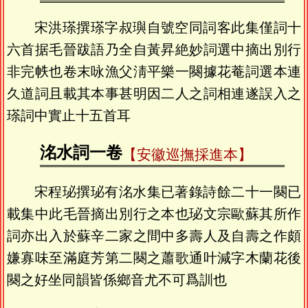
宋洪瑹撰瑹字叔璵自號空同詞客此集僅詞十
六首据毛晉跋語乃全自黃昇絶妙詞選中摘出別行
非完帙也卷末咏漁父淸平樂一闋據花菴詞選本連
久道詞且載其本事甚明因二人之詞相連遂誤入之
瑹詞中實止十五首耳
洺水詞一卷
【安徽巡撫採進本】
宋程珌撰珌有洺水集已著錄詩餘二十一闋已
載集中此毛晉摘出別行之本也珌文宗歐蘇其所作
詞亦出入於蘇辛二家之間中多壽人及自壽之作頗
嫌寡味至滿庭芳第二闋之蕭歌通叶減字木蘭花後
闋之好坐同韻皆係鄉音尤不可爲訓也