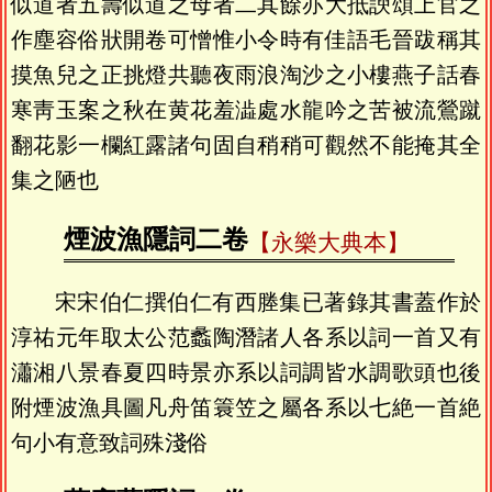
似道者五壽似道之母者二其餘亦大抵諛頌上官之
作塵容俗狀開卷可憎惟小令時有佳語毛晉跋稱其
摸魚兒之正挑燈共聽夜雨浪淘沙之小樓燕子話春
寒靑玉案之秋在黄花羞澁處水龍吟之苦被流鶯蹴
翻花影一欄紅露諸句固自稍稍可觀然不能掩其全
集之陋也
煙波漁隱詞二卷
【永樂大典本】
宋宋伯仁撰伯仁有西塍集已著錄其書蓋作於
淳祐元年取太公范蠡陶潛諸人各系以詞一首又有
瀟湘八景春夏四時景亦系以詞調皆水調歌頭也後
附煙波漁具圖凡舟笛簑笠之屬各系以七絶一首絶
句小有意致詞殊淺俗