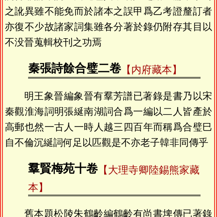
之訛異雖不能免而於諸本之誤甲爲乙考證釐訂者
亦復不少故諸家詞集雖各分著於錄仍附存其目以
不没晉蒐輯校刊之功焉
秦張詩餘合璧二卷
【内府藏本】
明王象晉編象晉有羣芳譜已著錄是書乃以宋
秦觀淮海詞明張綖南湖詞合爲一編以二人皆產於
高郵也然一古人一時人越三四百年而稱爲合璧巳
自不倫沉綖詞何足以匹觀是不亦老子韓非同傳乎
羣賢梅苑十卷
【大理寺卿陸錫熊家藏
本】
舊本題松陵朱鶴齡編鶴齡有尚書埤傳已著錄