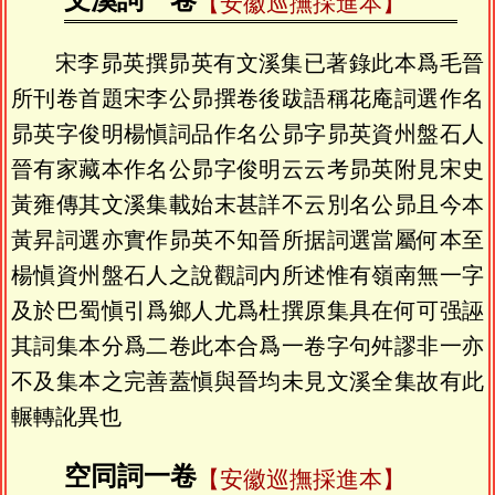
文溪詞一卷
【安徽巡撫採進本】
宋李昴英撰昴英有文溪集已著錄此本爲毛晉
所刊卷首題宋李公昴撰卷後跋語稱花庵詞選作名
昴英字俊明楊愼詞品作名公昴字昴英資州盤石人
晉有家藏本作名公昴字俊明云云考昴英附見宋史
黃雍傳其文溪集載始末甚詳不云別名公昴且今本
黃昇詞選亦實作昴英不知晉所据詞選當屬何本至
楊愼資州盤石人之說觀詞内所述惟有嶺南無一字
及於巴蜀愼引爲鄉人尤爲杜撰原集具在何可强誣
其詞集本分爲二卷此本合爲一卷字句舛謬非一亦
不及集本之完善蓋愼與晉均未見文溪全集故有此
輾轉訛異也
空同詞一卷
【安徽巡撫採進本】