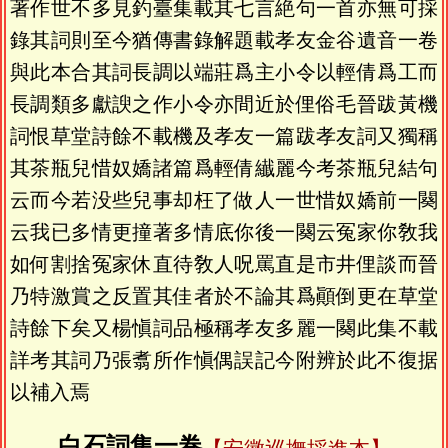
著作世不多見釣臺集載其七言絶句一首亦無可採
錄其詞則至今猶傳書錄解題載孝友金谷遺音一卷
與此本合其詞長調以端莊爲主小令以輕倩爲工而
長調類多獻諛之作小令亦間近於俚俗毛晉跋黃機
詞恨草堂詩餘不載機及孝友一篇跋孝友詞又獨稱
其茶瓶兒惜奴嬌諸篇爲輕倩纎麗今考茶瓶兒結句
云而今若没些兒事却枉了做人一世惜奴嬌前一闋
云我已多情更撞著多情底你後一闋云冤家你敎我
如何割捨冤家休直待敎人呪罵直是市井俚談而晉
乃特激賞之反置其佳者於不論其爲顚倒更在草堂
詩餘下矣又楊愼詞品極稱孝友多麗一闋此集不載
詳考其詞乃張翥所作愼偶誤記今附辨於此不復据
以補入焉
白石詞集一卷