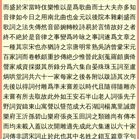
而盛於宋當時伎樂惟以是爲歌曲而士大夫亦多知
音律如今日之用南北曲也金元以後院本雜劇盛而
歌詞之法失傳然音節婉轉較詩易於言情故好之者
終不絶於是音律之事變爲吟咏之事詞遂爲文章之
一種其宗宋也亦猶詩之宗唐明常熟吳訥曾彚宋元
百家詞而卷帙頗重抄傳絶少惟晉此刻蒐羅頗廣倚
聲家咸資採掇其所錄分爲六集自晏殊珠玉詞至盧
炳哄堂詞共六十一家每家之後各附以跋語其次序
先後以得詞付雕爲準未嘗差以時代且隨得隨雕亦
未嘗有所去取故此外如王安石半山老人詞張先子
野詞賀鑄東山寓聲以曁范成大石湖詞楊萬里誠齋
樂府王沂孫碧山樂府張炎玉田詞之類雖尚有傳本
而均未載入蓋以次開雕適先成此六集遂以六十家
詞傳非謂宋詞止於此也其中名姓之錯互篇章字句