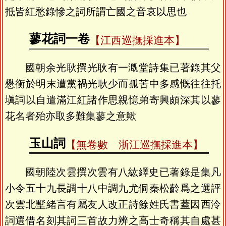
抵皆紅愁錄慘之詞所謂亡國之音哀以思也
蓼花詞一卷
【江西巡撫採進本】
國朝余光耿撰光耿有一漑堂詩集已著錄其父
懋衡於明末遭黨禍光耿少而孤苦中多感慨往往托
塡詞以自遣滿江紅諸作思親憶弟寄興頗深其以蓼
花名者殆亦取多難集蓼之意歟
玉山詞
【無卷數 浙江巡撫採進本】
國朝陸次雲撰次雲有八紘繹史已著錄是集凡
小令五十九長調十八中調九尤侗秦松齡爲之選評
次雲北墅緒言有屬友人改正詩餘姓氏書蓋因西泠
詞選借名刻其詞三首故力辨之高士奇稱其自處甚