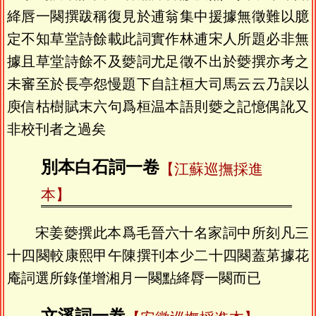
絳唇一闋撰跋稱復見於逋翁集中援據無徵難以臆
定不知草堂詩餘載此詞實作林逋宋人所題必非無
據且草堂詩餘不及䕫詞尤足徵不出於䕫撰亦考之
未審至於長亭怨慢題下自註桓大司馬云云乃誤以
庾信枯樹賦末六句爲桓温本語則䕫之記憶偶訛又
非校刊者之過矣
別本白石詞一卷
【江蘇巡撫採進
本】
宋姜䕫撰此本爲毛晉六十名家詞中所刻凡三
十四闋較康熙甲午陳撰刊本少二十四闋蓋苐據花
庵詞選所錄僅增湘月一闋點絳脣一闋而已